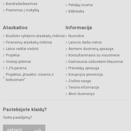
Bendradarbiavimas
Patalpų nuoma
Priėmimas į mokyklą
Biblioteka
Ataskaitos
Informacija
Biudžeto vykdymo ataskaitų rinkiniai
Nuorodos
Finansinių ataskaitų rinkiniai
Laisvos darbo vietos
Lėšos veiklai viešinti
Asmens duomenų apsauga
Projektai
Konsultavimasis su visuomene
Viešieji pirkimai
Dažniausiai užduodami klausimai
1,2% parama
Pranešėjų apsauga
Projektas „Įtrauktis: visiems ir
Korupcijos prevencija
kiekvienam“
Civilinė sauga
Teisinė informacija
Atviri duomenys
Pastebėjote klaidų?
Turite pasiūlymų?
RAŠYKITE