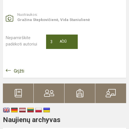
Nuotraukos:
Gražina Stepkovičienė, Vida Staniulienė
Nepamirškite
3
AČIŪ
padėkoti autoriui
Grįžti
Naujienų archyvas