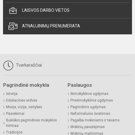
LAISVOS DARBO VIETOS
ATNAUJINIMŲ PRENUMERATA
Tvarkaraščiai
Pagrindinė mokykla
Paslaugos
Istorija
Ikimokyklinis ugdymas
Edukacinės erdvės
Priešmokyklinis ugdymas
Misija, vizija, vertybės
Pagrindinis ugdymas
Pasiekimai
Neformalusis švietimas
Bukiškio pagrindinės mokyklos
Pagalba mokiniams ir tėvams
himnas
Mokinių pavėžėjimas
Tradicijos
Mokinių maitinimas