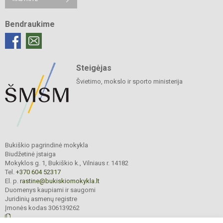
Bendraukime
Steigėjas
Švietimo, mokslo ir sporto ministerija
Bukiškio pagrindinė mokykla
Biudžetinė įstaiga
Mokyklos g. 1, Bukiškio k., Vilniaus r. 14182
Tel.
+370 604 52317
El. p.
rastine@bukiskiomokykla.lt
Duomenys kaupiami ir saugomi
Juridinių asmenų registre
Įmonės kodas 306139262