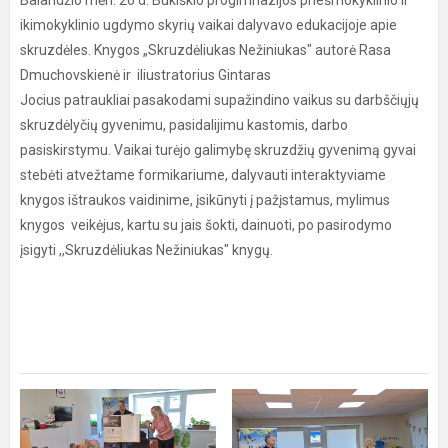
Balandžio mėn. 26 d. Bukiškio progimnazijos priešmokyklinio ir
ikimokyklinio ugdymo skyrių vaikai dalyvavo edukacijoje apie
skruzdėles. Knygos „Skruzdėliukas Nežiniukas" autorė Rasa
Dmuchovskienė ir iliustratorius Gintaras
Jocius patraukliai pasakodami supažindino vaikus su darbščiųjų
skruzdėlyčių gyvenimu, pasidalijimu kastomis, darbo
pasiskirstymu. Vaikai turėjo galimybę skruzdžių gyvenimą gyvai
stebėti atvežtame formikariume, dalyvauti interaktyviame
knygos ištraukos vaidinime, įsikūnyti į pažįstamus, mylimus
knygos veikėjus, kartu su jais šokti, dainuoti, po pasirodymo
įsigyti ,,Skruzdėliukas Nežiniukas" knygų.