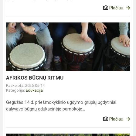
Plačiau
AFRIKOS
BŪGNŲ
RITMU
AFRIKOS BŪGNŲ RITMU
Paskelbta: 2026-05-14
Kategorija:
Edukacija
Gegužės 14 d. priešmokyklinio ugdymo grupių ugdytiniai
dalyvavo būgnų edukacinėje pamokoje...
Plačiau