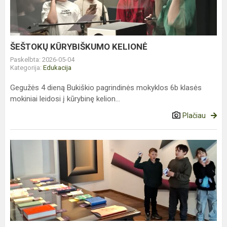
ŠEŠTOKŲ KŪRYBIŠKUMO KELIONĖ
Paskelbta: 2026-05-04
Kategorija:
Edukacija
Gegužės 4 dieną Bukiškio pagrindinės mokyklos 6b klasės
mokiniai leidosi į kūrybinę kelion...
Plačiau
K.
VARNELIO
OPTINĖS
TAPYBOS
KŪRINIAI