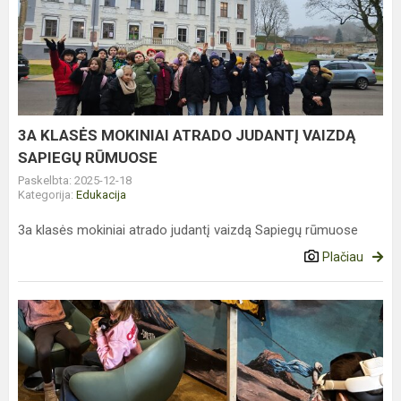
KLASĖS
MOKINIAI
ATRADO
JUDANTĮ
VAIZDĄ
SAPIEGŲ
RŪMUOSE
3A KLASĖS MOKINIAI ATRADO JUDANTĮ VAIZDĄ
SAPIEGŲ RŪMUOSE
Paskelbta: 2025-12-18
Kategorija:
Edukacija
3a klasės mokiniai atrado judantį vaizdą Sapiegų rūmuose
Plačiau
TARPTAUTINĖ
VAIKŲ
GYNIMO
DIENA
–