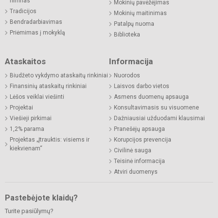
himnas
Mokinių pavėžėjimas
Tradicijos
Mokinių maitinimas
Bendradarbiavimas
Patalpų nuoma
Priėmimas į mokyklą
Biblioteka
Ataskaitos
Informacija
Biudžeto vykdymo ataskaitų rinkiniai
Nuorodos
Finansinių ataskaitų rinkiniai
Laisvos darbo vietos
Lėšos veiklai viešinti
Asmens duomenų apsauga
Projektai
Konsultavimasis su visuomene
Viešieji pirkimai
Dažniausiai užduodami klausimai
1,2% parama
Pranešėjų apsauga
Projektas „Įtrauktis: visiems ir
Korupcijos prevencija
kiekvienam“
Civilinė sauga
Teisinė informacija
Atviri duomenys
Pastebėjote klaidų?
Turite pasiūlymų?