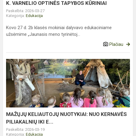
K. VARNELIO OPTINĖS TAPYBOS KŪRINIAI
Paskelbta: 2026-03-27
Kategorija:
Edukacija
Kovo 27 d. 2b klasės mokiniai dalyvavo edukaciniame
užsėmime „Jaunasis meno tyrinėtoj...
Plačiau
MAŽŲJŲ
KELIAUTOJŲ
NUOTYKIAI:
NUO
KERNAVĖS
PILIAKALNIŲ
IKI
E...
MAŽŲJŲ KELIAUTOJŲ NUOTYKIAI: NUO KERNAVĖS
PILIAKALNIŲ IKI E...
Paskelbta: 2026-03-19
Kategorija:
Edukacija