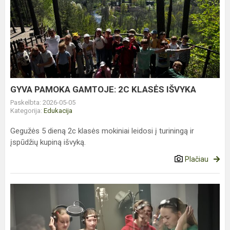
GYVA
PAMOKA
GAMTOJE:
2C
KLASĖS
IŠVYKA
GYVA PAMOKA GAMTOJE: 2C KLASĖS IŠVYKA
Paskelbta: 2026-05-05
Kategorija:
Edukacija
Gegužės 5 dieną 2c klasės mokiniai leidosi į turiningą ir
įspūdžių kupiną išvyką.
Plačiau
ŠEŠTOKŲ
KŪRYBIŠKUMO
KELIONĖ