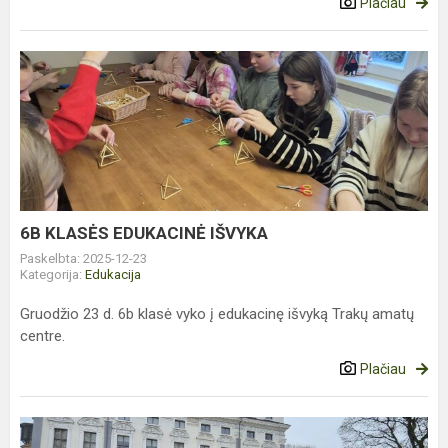
Plačiau
6B
KLASĖS
EDUKACINĖ
IŠVYKA
6B KLASĖS EDUKACINĖ IŠVYKA
Paskelbta: 2025-12-23
Kategorija:
Edukacija
Gruodžio 23 d. 6b klasė vyko į edukacinę išvyką Trakų amatų
centre.
Plačiau
3A