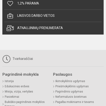
1,2% PARAMA
LAISVOS DARBO VIETOS
ATNAUJINIMŲ PRENUMERATA
Tvarkaraščiai
Pagrindinė mokykla
Paslaugos
Istorija
Ikimokyklinis ugdymas
Edukacinės erdvės
Priešmokyklinis ugdymas
Misija, vizija, vertybės
Pagrindinis ugdymas
Pasiekimai
Neformalusis švietimas
Bukiškio pagrindinės mokyklos
Pagalba mokiniams ir tėvams