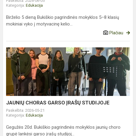
Paskelbta: 2026-06-05
Kategorija:
Edukacija
Birželio 5 dieną Bukiškio pagrindinės mokyklos 5–8 klasių
mokiniai vyko į motyvacinę kelio...
Plačiau
JAUNIŲ
CHORAS
GARSO
ĮRAŠŲ
STUDIJOJE
JAUNIŲ CHORAS GARSO ĮRAŠŲ STUDIJOJE
Paskelbta: 2026-05-21
Kategorija:
Edukacija
Gegužės 20d. Bukiškio pagrindinės mokyklos jaunių choro
grupė lankėsi garso įrašų studijoj...