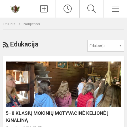
Paieška
Men
Titulinis
Naujienos
RSS
Edukacija
5–
8
KLASIŲ
MOKINIŲ
MOTYVACINĖ
KELIONĖ
Į
IGNALINĄ
5–8 KLASIŲ MOKINIŲ MOTYVACINĖ KELIONĖ Į
IGNALINĄ