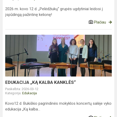
2026 m. kovo 12 d. „Pelėdžiukų“ grupės ugdytiniai leidosi į
įspūdingą pažintinę kelionę!
Plačiau
EDUKACIJA
„KĄ
KALBA
KANKLĖS“
EDUKACIJA „KĄ KALBA KANKLĖS“
Paskelbta: 2026-03-12
Kategorija:
Edukacija
Kovo12 d. Bukiškio pagrindinės mokyklos koncertų salėje vyko
edukacija „Ką kalba...