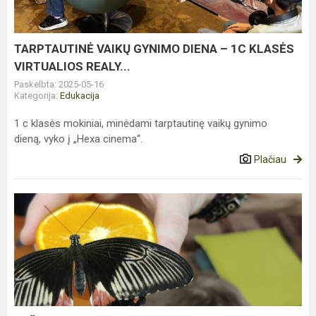
1C
KLASĖS
VIRTUALIOS
TARPTAUTINĖ VAIKŲ GYNIMO DIENA – 1C KLASĖS
REALY...
VIRTUALIOS REALY...
Paskelbta: 2025-05-16
Kategorija:
Edukacija
1 c klasės mokiniai, minėdami tarptautinę vaikų gynimo
dieną, vyko į „Hexa cinema“.
Plačiau
PAŽINTIS
SU
DRUGELIAIS