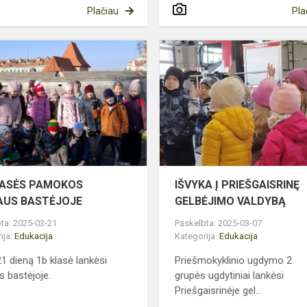
Plačiau
Pla
1B
KLASĖS
PAMOKOS
VILNIAUS
BASTĖJOJE
LASĖS PAMOKOS
IŠVYKA Į PRIEŠGAISRINĘ
IAUS BASTĖJOJE
GELBĖJIMO VALDYBĄ
ta: 2025-03-21
Paskelbta: 2025-03-07
ija:
Edukacija
Kategorija:
Edukacija
1 dieną 1b klasė lankėsi
Priešmokyklinio ugdymo 2
s bastėjoje.
grupės ugdytiniai lankėsi
Priešgaisrinėje gel...