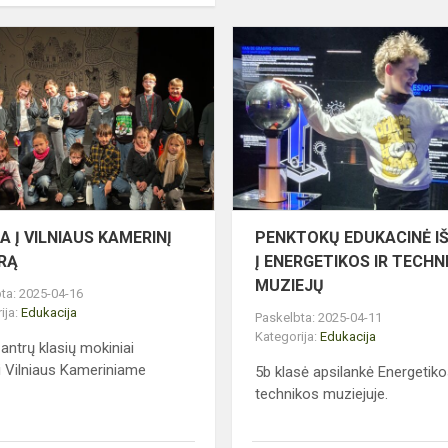
IŠVYKA
Į
VILNIAUS
KAMERINĮ
TEATRĄ
A Į VILNIAUS KAMERINĮ
PENKTOKŲ EDUKACINĖ I
RĄ
Į ENERGETIKOS IR TECHN
MUZIEJŲ
ta: 2025-04-16
ija:
Edukacija
Paskelbta: 2025-04-11
Kategorija:
Edukacija
 antrų klasių mokiniai
i Vilniaus Kameriniame
5b klasė apsilankė Energetiko
technikos muziejuje.