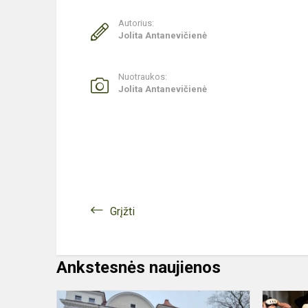
Autorius:
Jolita Antanevičienė
Nuotraukos:
Jolita Antanevičienė
Grįžti
Ankstesnės naujienos
3A