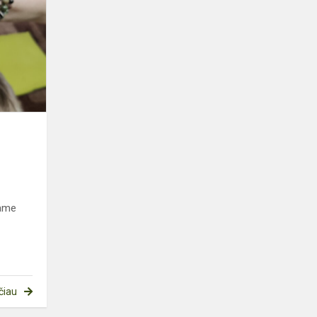
SU
DRUGELIAIS
ų
iame
čiau