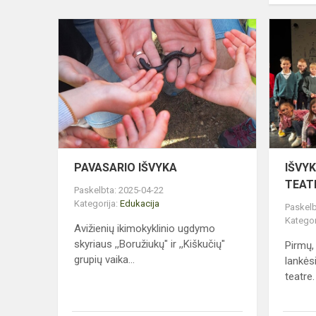
PAVASARIO
IŠVYKA
PAVASARIO IŠVYKA
IŠVYK
TEAT
Paskelbta: 2025-04-22
Kategorija:
Edukacija
Paskelb
Kategor
Avižienių ikimokyklinio ugdymo
skyriaus ,,Boružiukų" ir ,,Kiškučių"
Pirmų,
grupių vaika...
lankės
teatre.