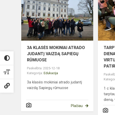
KLASĖS
MOKINIAI
ATRADO
JUDANTĮ
VAIZDĄ
SAPIEGŲ
RŪMUOSE
3A KLASĖS MOKINIAI ATRADO
TARP
JUDANTĮ VAIZDĄ SAPIEGŲ
DIENA
RŪMUOSE
VIRT
PATIR
Paskelbta: 2025-12-18
Kategorija:
Edukacija
Paskelb
Kategor
3a klasės mokiniai atrado judantį
vaizdą Sapiegų rūmuose
1 c kl
tarpta
dieną, 
Plačiau