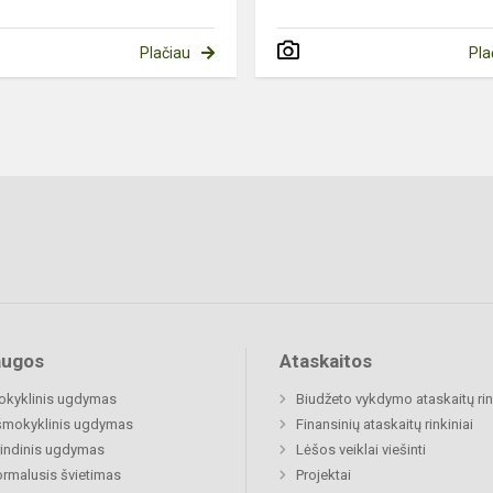
Plačiau
Pla
augos
Ataskaitos
okyklinis ugdymas
Biudžeto vykdymo ataskaitų rin
šmokyklinis ugdymas
Finansinių ataskaitų rinkiniai
indinis ugdymas
Lėšos veiklai viešinti
rmalusis švietimas
Projektai