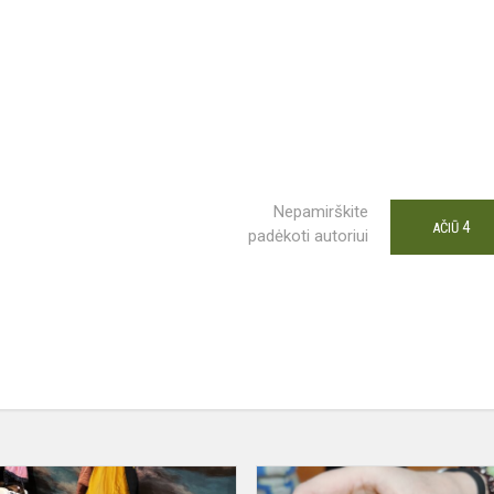
Nepamirškite
4
AČIŪ
padėkoti autoriui
TARPTAUTINĖ