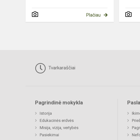
Plačiau
Tvarkaraščiai
Pagrindinė mokykla
Pasl
Istorija
Ikim
Edukacinės erdvės
Prie
Misija, vizija, vertybės
Pagr
Pasiekimai
Nefo