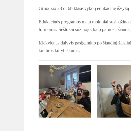
Gruodžio 23 d. 6b klasė vyko į edukacinę išvyką 
Edukacinės programos metu mokiniai susipažino su l
formomis. Šeštokai sužinojo, kaip paruošti šiaudą,
Kiekvienas dalyvis pasigamino po šiaudinį žaisli
kultūros kūrybiškumą.