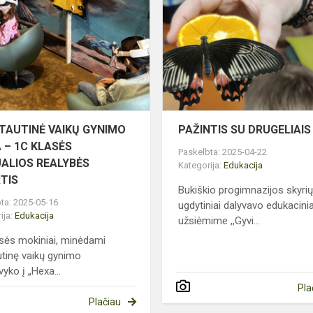
VAIKŲ
GYNIMO
DIENA
–
1C
KLASĖS
VIRTUALIOS
REALY...
TAUTINĖ VAIKŲ GYNIMO
PAŽINTIS SU DRUGELIAIS
 – 1C KLASĖS
Paskelbta: 2025-04-22
UALIOS REALYBĖS
Kategorija:
Edukacija
TIS
Bukiškio progimnazijos skyri
ta: 2025-05-16
ugdytiniai dalyvavo edukacin
ija:
Edukacija
užsiėmime ,,Gyvi...
asės mokiniai, minėdami
utinę vaikų gynimo
vyko į „Hexa...
Pla
Plačiau