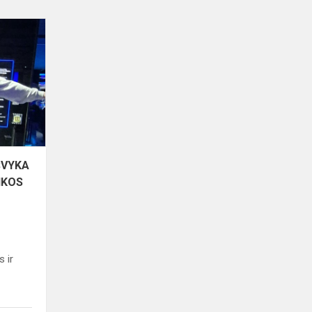
PENKTOKŲ
EDUKACINĖ
IŠVYKA
Į
ENERGETIKOS
IR
TECHNIKOS
MUZIEJ...
ŠVYKA
IKOS
s ir