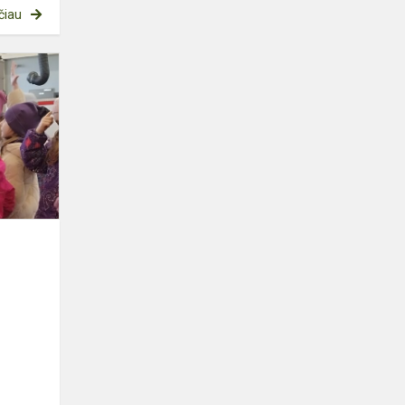
čiau
IŠVYKA
Į
PRIEŠGAISRINĘ
GELBĖJIMO
VALDYBĄ