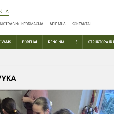
YKLA
NISTRACINĖ INFORMACIJA
APIE MUS
KONTAKTAI
DAUGIAU
TĖVAMS
BŪRELIAI
RENGINIAI
STRUKTŪRA IR 
VYKA