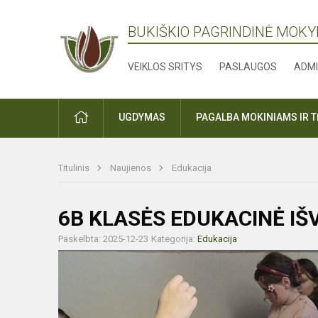
BUKIŠKIO PAGRINDINĖ MOK
VEIKLOS SRITYS
PASLAUGOS
ADMI
PRADŽIA
UGDYMAS
PAGALBA MOKINIAMS IR 
Titulinis
Naujienos
Edukacija
6B KLASĖS EDUKACINĖ IŠ
Paskelbta: 2025-12-23
Kategorija:
Edukacija