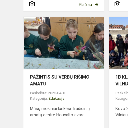
Plačiau
PAŽINTIS
SU
VERBŲ
RIŠIMO
AMATU
PAŽINTIS SU VERBŲ RIŠIMO
1B K
AMATU
VILN
Paskelbta: 2025-04-10
Paskelb
Kategorija:
Edukacija
Kategor
Mūsų mokiniai lankėsi Tradicinių
Kovo 2
amatų centre Houvalto dvare.
Vilniau