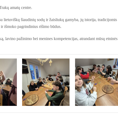
Trakų amatų centre.
ietuviškų šiaudinių sodų ir žaisliukų gamyba, jų istorija, tradicijomis 
 ir išmoko pagrindinius rišimo būdus.
uką, lavino pažinimo bei menines kompetencijas, atrandant mūsų etninės