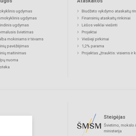
augos
Ataskaitos
okyklinis ugdymas
Biudžeto vykdymo ataskaitų rin
šmokyklinis ugdymas
Finansinių ataskaitų rinkiniai
indinis ugdymas
Lėšos veiklai viešinti
rmalusis švietimas
Projektai
lba mokiniams ir tėvams
Viešieji pirkimai
nių pavėžėjimas
1,2% parama
nių maitinimas
Projektas „Įtrauktis: visiems ir
alpų nuoma
ioteka
Steigėjas
raukime
Švietimo, mokslo i
ministerija