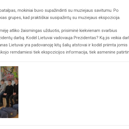
 patalpas, mokiniai buvo supažindinti su muziejaus savitumu. Po
ias grupes, kad praktiškai susipažintų su muziejaus ekspozicija.
mėję atliko žaismingas užduotis, prisiminė kiekvienam svarbius
rezidentų darbą. Kodėl Lietuvai vadovauja Prezidentas? Ką jis veikia da
nas Lietuvai yra padovanoję kitų šalių atstovai ir kodėl priimta jomis
kojo remdamiesi tiek ekspozicijos informacija, tiek asmenine patirtim