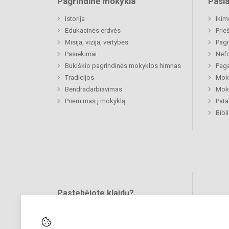
Pagrindinė mokykla
Pasl
Istorija
Ikim
Edukacinės erdvės
Prie
Misija, vizija, vertybės
Pagr
Pasiekimai
Nefo
Bukiškio pagrindinės mokyklos himnas
Paga
Tradicijos
Moki
Bendradarbiavimas
Moki
Priėmimas į mokyklą
Pat
Bibl
Pastebėjote klaidų?
Bend
Turite pasiūlymų?