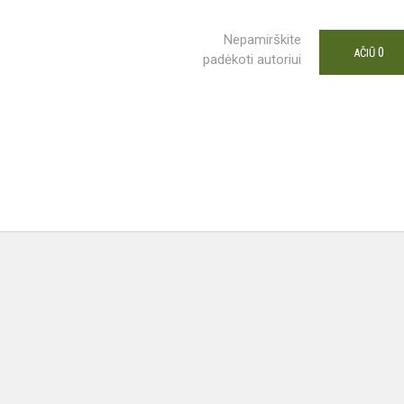
Nepamirškite
0
AČIŪ
padėkoti autoriui