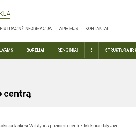
YKLA
NISTRACINĖ INFORMACIJA
APIE MUS
KONTAKTAI
DAUGIAU
TĖVAMS
BŪRELIAI
RENGINIAI
STRUKTŪRA IR 
o centrą
okiniai lankėsi Valstybės pažinimo centre. Mokiniai dalyvavo