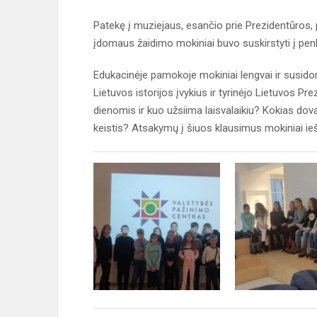
Patekę į muziejaus, esančio prie Prezidentūros,
įdomaus žaidimo mokiniai buvo suskirstyti į penk
Edukacinėje pamokoje mokiniai lengvai ir susido
Lietuvos istorijos įvykius ir tyrinėjo Lietuvos P
dienomis ir kuo užsiima laisvalaikiu? Kokias dova
keistis? Atsakymų į šiuos klausimus mokiniai ieš