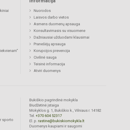
Informacija
kiniai
Nuorodos
Laisvos darbo vietos
Asmens duomenų apsauga
Konsultavimasis su visuomene
Dažniausiai užduodami klausimai
Pranešėjų apsauga
 kiekvienam“
Korupcijos prevencija
Civilinė sauga
Teisinė informacija
Atviri duomenys
Bukiškio pagrindinė mokykla
Biudžetinė įstaiga
Mokyklos g. 1, Bukiškio k., Vilniaus r. 14182
Tel.
+370 604 52317
r sporto
El. p.
rastine@bukiskiomokykla.lt
Duomenys kaupiami ir saugomi