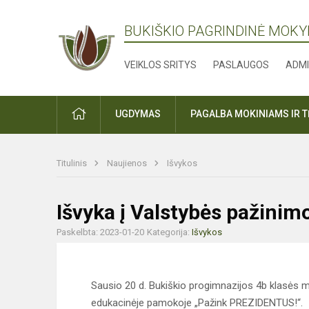
BUKIŠKIO PAGRINDINĖ MOK
VEIKLOS SRITYS
PASLAUGOS
ADMI
PRADŽIA
UGDYMAS
PAGALBA MOKINIAMS IR 
Titulinis
Naujienos
Išvykos
Išvyka į Valstybės pažinim
Paskelbta: 2023-01-20
Kategorija:
Išvykos
Sausio 20 d. Bukiškio progimnazijos 4b klasės m
edukacinėje pamokoje „Pažink PREZIDENTUS!“.