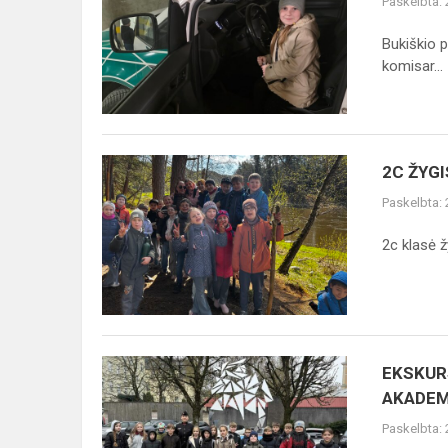
Paskelbta:
MOKINIŲ
PAŽINTIS
Bukiškio p
SU
komisar...
POLICIJOS
DARBU
2C
2C ŽYGI
ŽYGIS
Paskelbta:
KARMAZINŲ
PAŽINTINIU
2c klasė ž
TAKU
EKSKURSIJA
EKSKUR
Į
AKADEM
GENEROLO
Paskelbta:
JONO