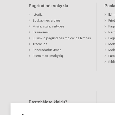
Pagrindinė mokykla
Pasl
Istorija
Ikim
Edukacinės erdvės
Prie
Misija, vizija, vertybės
Pagr
Pasiekimai
Nefo
Bukiškio pagrindinės mokyklos himnas
Paga
Tradicijos
Moki
Bendradarbiavimas
Moki
Priėmimas į mokyklą
Pat
Bibl
Pastebėjote klaidų?
Bend
Turite pasiūlymų?