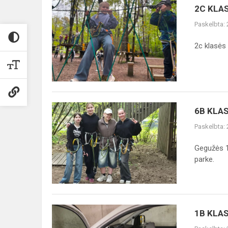
2C
2C KLA
KLASĖS
Paskelbta:
BENDRUOMENĖS
IŠVYKA
2c klasės 
Į
UNO
PARKĄ
6B
6B KLA
KLASĖS
Paskelbta:
BENDRUOMENĖS
ŠVENTĖ
Gegužės 1
parke.
1B
1B KLAS
KLASĖS