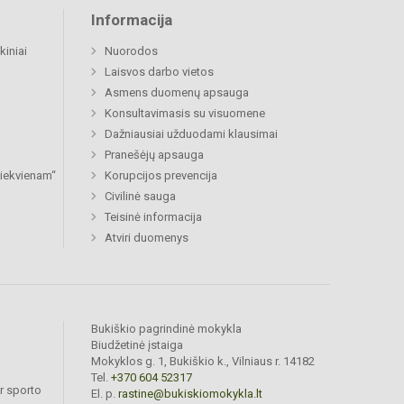
Informacija
kiniai
Nuorodos
Laisvos darbo vietos
Asmens duomenų apsauga
Konsultavimasis su visuomene
Dažniausiai užduodami klausimai
Pranešėjų apsauga
 kiekvienam“
Korupcijos prevencija
Civilinė sauga
Teisinė informacija
Atviri duomenys
Bukiškio pagrindinė mokykla
Biudžetinė įstaiga
Mokyklos g. 1, Bukiškio k., Vilniaus r. 14182
Tel.
+370 604 52317
r sporto
El. p.
rastine@bukiskiomokykla.lt