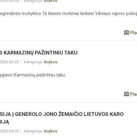
 2026-04-28
Kategorija:
Išvykos
agrindinės mokyklos 1b klasės mokiniai lankėsi Vilniaus rajono polici
Pla
S KARMAZINŲ PAŽINTINIU TAKU
 2026-04-23
Kategorija:
Išvykos
ygiavo Karmazinų pažintiniu taku.
Pla
SIJA Į GENEROLO JONO ŽEMAIČIO LIETUVOS KARO
IJĄ
 2026-04-20
Kategorija:
Išvykos