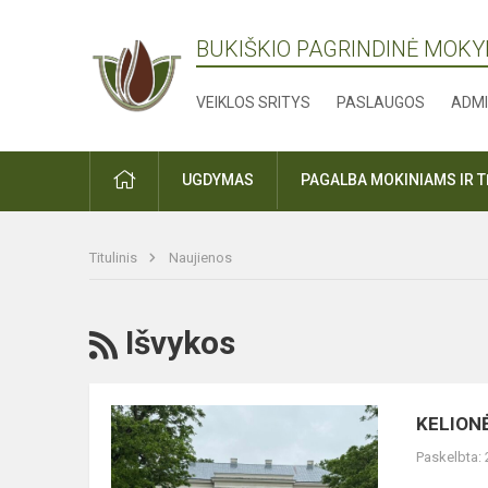
BUKIŠKIO PAGRINDINĖ MOK
VEIKLOS SRITYS
PASLAUGOS
ADMI
PRADŽIA
UGDYMAS
PAGALBA MOKINIAMS IR 
Titulinis
Naujienos
RSS
Išvykos
KELIONĖ,
KELIONĖ
ĮKVĖPUSI
Paskelbta:
VASARAI