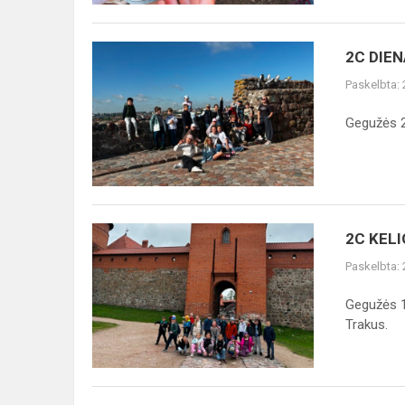
2C
2C DIEN
DIENA
Paskelbta:
VILNIUJE:
ĮVEIKTA
Gegužės 22
NET
10
KILOMETRŲ!
2C
2C KELI
KELIONĖ
Paskelbta:
Į
TRAKUS
Gegužės 1
Trakus.