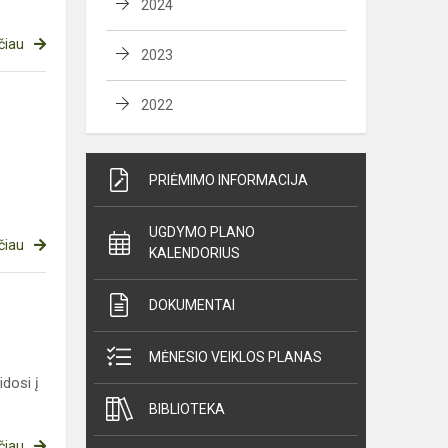
2024
čiau
2023
2022
PRIĖMIMO INFORMACIJA
UGDYMO PLANO
čiau
KALENDORIUS
DOKUMENTAI
MĖNESIO VEIKLOS PLANAS
idosi į
BIBLIOTEKA
čiau