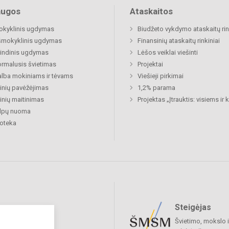
augos
Ataskaitos
okyklinis ugdymas
Biudžeto vykdymo ataskaitų rin
šmokyklinis ugdymas
Finansinių ataskaitų rinkiniai
indinis ugdymas
Lėšos veiklai viešinti
rmalusis švietimas
Projektai
lba mokiniams ir tėvams
Viešieji pirkimai
nių pavėžėjimas
1,2% parama
nių maitinimas
Projektas „Įtrauktis: visiems ir
alpų nuoma
ioteka
Steigėjas
raukime
Švietimo, mokslo i