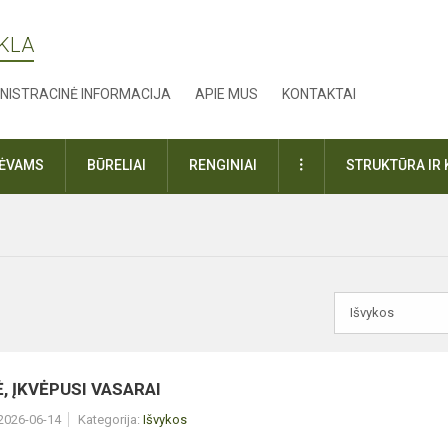
YKLA
NISTRACINĖ INFORMACIJA
APIE MUS
KONTAKTAI
DAUGIAU
TĖVAMS
BŪRELIAI
RENGINIAI
STRUKTŪRA IR 
, ĮKVĖPUSI VASARAI
 2026-06-14
Kategorija:
Išvykos