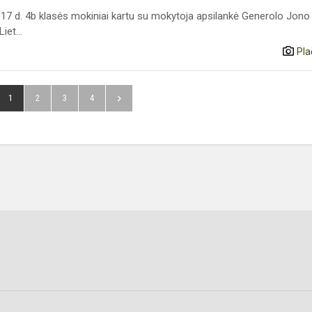
 17 d. 4b klasės mokiniai kartu su mokytoja apsilankė Generolo Jono
iet...
Pla
1
2
3
4