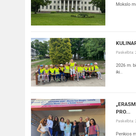
Mokslo met
KULINARINĖS
KULINA
DIRBTUVĖS
Paskelbta:
2026 m. bi
iki...
„ERASMUS+“
„ERASM
DARBO
PRO...
STEBĖJIMO
Paskelbta:
VIZITAS
ITALIJOJE
Penkios m