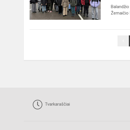
ŽEMAIČIO
Balandžio
LIETUVOS
Žemaičio L
KARO
AKADEMIJĄ
Tvarkaraščiai