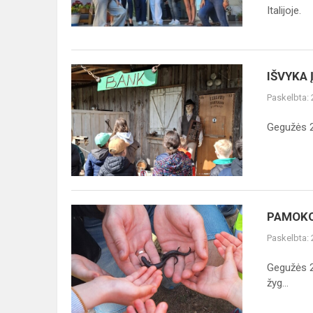
–
Italijoje.
VERTINGA
PRO...
IŠVYKA
IŠVYKA 
Į
Paskelbta:
INDĖNŲ
IR
Gegužės 28
KAUBOJŲ
MIESTELĮ
PAMOKOS
PAMOKO
KITAIP:
Paskelbta:
ŠEIMOS
DIENOS
Gegužės 24
ŽYGIS
žyg...
KARMAZINŲ
TAKU