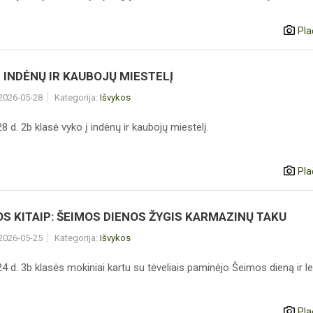
Pla
Į INDĖNŲ IR KAUBOJŲ MIESTELĮ
 2026-05-28
Kategorija:
Išvykos
 d. 2b klasė vyko į indėnų ir kaubojų miestelį.
Pla
S KITAIP: ŠEIMOS DIENOS ŽYGIS KARMAZINŲ TAKU
 2026-05-25
Kategorija:
Išvykos
 d. 3b klasės mokiniai kartu su tėveliais paminėjo Šeimos dieną ir le
Pla