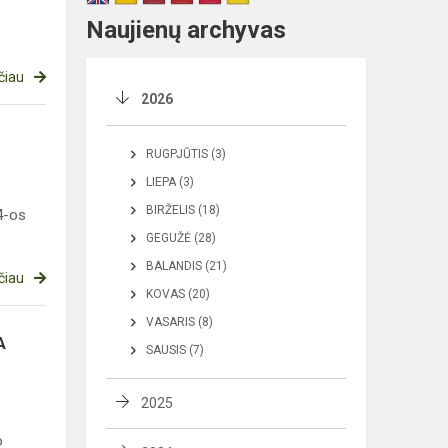
Naujienų archyvas
čiau
2026
RUGPJŪTIS (3)
LIEPA (3)
BIRŽELIS (18)
 4-os
GEGUŽĖ (28)
BALANDIS (21)
čiau
KOVAS (20)
VASARIS (8)
A
SAUSIS (7)
2025
o