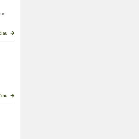
jos
čiau
čiau