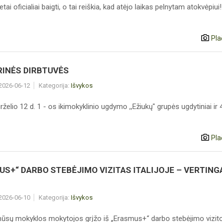
ai oficialiai baigti, o tai reiškia, kad atėjo laikas pelnytam atokvėpiui!
Pla
RINĖS DIRBTUVĖS
 2026-06-12
Kategorija:
Išvykos
rželio 12 d. 1 - os ikimokyklinio ugdymo ,,Ežiukų" grupės ugdytiniai ir
Pla
US+“ DARBO STEBĖJIMO VIZITAS ITALIJOJE – VERTING
 2026-06-10
Kategorija:
Išvykos
ūsų mokyklos mokytojos grįžo iš „Erasmus+“ darbo stebėjimo vizit