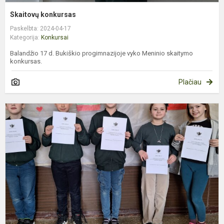
Skaitovų konkursas
Paskelbta: 2024-04-17
Kategorija:
Konkursai
Balandžio 17 d. Bukiškio progimnazijoje vyko Meninio skaitymo
konkursas.
Plačiau
M
a
k
o