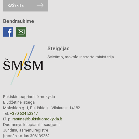
RAŠYKITE
Bendraukime
Steigėjas
Švietimo, mokslo ir sporto ministerija
Bukiškio pagrindinė mokykla
Biudžetinė įstaiga
Mokyklos g. 1, Bukiškio k., Vilniaus r. 14182
Tel.
+370 604 52317
El. p.
rastine@bukiskiomokykla.lt
Duomenys kaupiami ir saugomi
Juridinių asmenų registre
Įmonės kodas 306139262