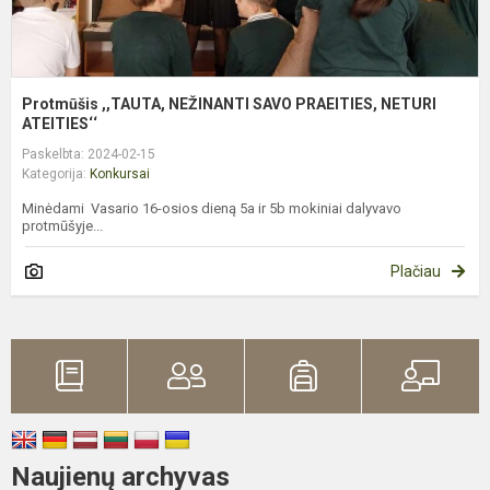
Protmūšis ,,TAUTA, NEŽINANTI SAVO PRAEITIES, NETURI
ATEITIES‘‘
Paskelbta: 2024-02-15
Kategorija:
Konkursai
Minėdami Vasario 16-osios dieną 5a ir 5b mokiniai dalyvavo
protmūšyje...
Plačiau
Naujienų archyvas