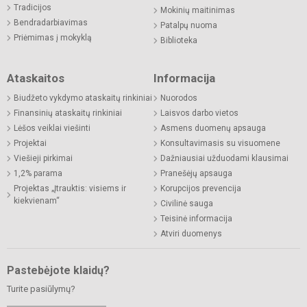
Tradicijos
Mokinių maitinimas
Bendradarbiavimas
Patalpų nuoma
Priėmimas į mokyklą
Biblioteka
Ataskaitos
Informacija
Biudžeto vykdymo ataskaitų rinkiniai
Nuorodos
Finansinių ataskaitų rinkiniai
Laisvos darbo vietos
Lėšos veiklai viešinti
Asmens duomenų apsauga
Projektai
Konsultavimasis su visuomene
Viešieji pirkimai
Dažniausiai užduodami klausimai
1,2% parama
Pranešėjų apsauga
Projektas „Įtrauktis: visiems ir
Korupcijos prevencija
kiekvienam“
Civilinė sauga
Teisinė informacija
Atviri duomenys
Pastebėjote klaidų?
Turite pasiūlymų?