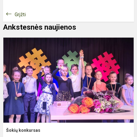
Grįžti
Ankstesnės naujienos
Š
k
Šokių konkursas