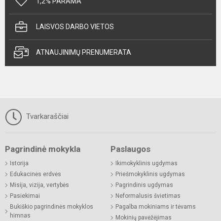
1,2% PARAMA
LAISVOS DARBO VIETOS
ATNAUJINIMŲ PRENUMERATA
Tvarkaraščiai
Pagrindinė mokykla
Paslaugos
Istorija
Ikimokyklinis ugdymas
Edukacinės erdvės
Priešmokyklinis ugdymas
Misija, vizija, vertybės
Pagrindinis ugdymas
Pasiekimai
Neformalusis švietimas
Bukiškio pagrindinės mokyklos
Pagalba mokiniams ir tėvams
himnas
Mokinių pavėžėjimas