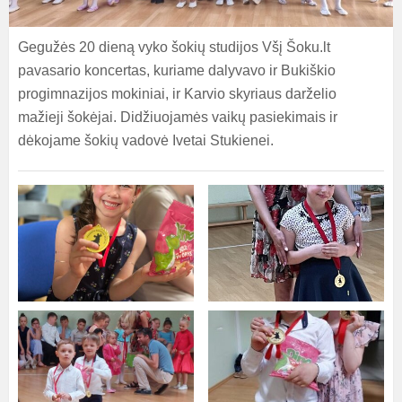
Gegužės 20 dieną vyko šokių studijos Všį Šoku.lt
pavasario koncertas, kuriame d
alyvavo ir Bukiškio
progimnazijos mokiniai, ir Karvio skyriaus darželio
mažieji šokėjai.
Didžiuojamės vaikų pasiekimais ir
dėkojame
šokių vadovė Ivetai Stukienei.