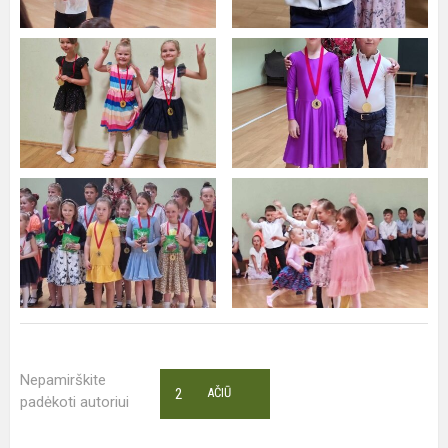
Nepamirškite
2
AČIŪ
padėkoti autoriui