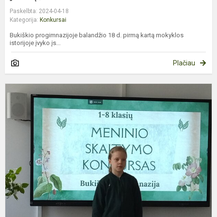
Paskelbta: 2024-04-18
Kategorija:
Konkursai
Bukiškio progimnazijoje balandžio 18 d. pirmą kartą mokyklos
istorijoje įvyko įs...
Plačiau
S
k