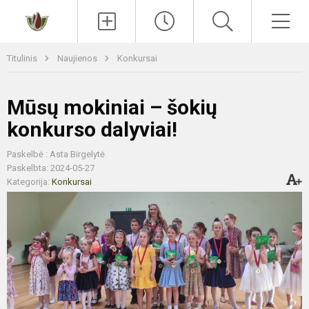
Paieška
Men
Titulinis
Naujienos
Konkursai
Mūsų mokiniai – šokių
konkurso dalyviai!
Paskelbė : Asta Birgelytė
Paskelbta: 2024-05-27
Kategorija:
Konkursai