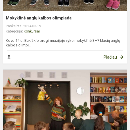
Mokyklinė anglų kalbos olimpiada
Paskelbta: 2024-03-19
Kategorija:
Konkursai
Kovo 14 d. Bukiškio progimnazijoje vyko mokyklinė 3–7 klasių anglų
kalbos olimpi...
Plačiau
P
,
N
S
P
N
A