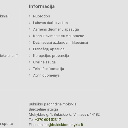
Informacija
kiniai
Nuorodos
Laisvos darbo vietos
Asmens duomenų apsauga
Konsultavimasis su visuomene
Dažniausiai užduodami klausimai
Pranešėjų apsauga
 kiekvienam“
Korupcijos prevencija
Civilinė sauga
Teisinė informacija
Atviri duomenys
Bukiškio pagrindinė mokykla
Biudžetinė įstaiga
Mokyklos g. 1, Bukiškio k., Vilniaus r. 14182
Tel.
+370 604 52317
r sporto
El. p.
rastine@bukiskiomokykla.lt