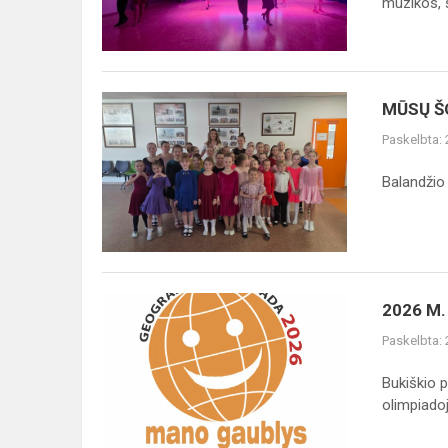
muzikos, š
MŪSŲ
MŪSŲ Š
ŠOKĖJŲ
Paskelbta:
TRIUMFAS
Balandžio
2026
2026 M
M.
Paskelbta:
GEOGRAFIJOS
OLIMPIADA
Bukiškio 
„MANO
olimpiadoj
GAUBLYS“