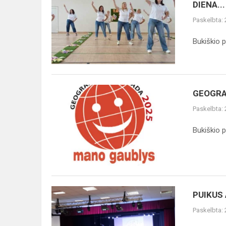
ŠOU
DIENA...
BUKIŠKIO
Paskelbta:
PROGIMNAZIJOJE
–
Bukiškio p
ĮSPŪDŽIŲ
KUPINA
DIENA...
GEOGRAFIJOS
GEOGRA
OLIMPIADA
Paskelbta:
"MANO
GAUBLYS"
Bukiškio p
2025
PUIKUS
PUIKUS
ADOMO
Paskelbta:
GELAŽAUSKO