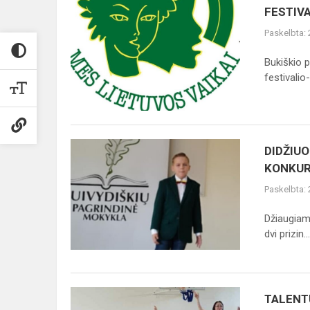
FESTIVALIS-
FESTIVA
KONKURSAS
Paskelbta:
,,MES
-
Bukiškio p
LIETUVOS
festivalio-k
VAIKAI"
DIDŽIUOJAMĖS
DIDŽIUO
1-
KONKUR
ĄJA
Paskelbta:
IR
2-
Džiaugiam
ĄJA
dvi prizin...
VIETA
MENINIO
SKAITYMO
TALENTŲ
KONKURSE...
TALENT