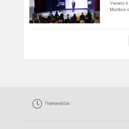
PASIRODYMAS
Vasario 6
MUZIKOS
Muzikos ol
OLIMPIADOJE
Tvarkaraščiai