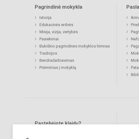
Pagrindinė mokykla
Pasl
Istorija
Ikim
Edukacinės erdvės
Prie
Misija, vizija, vertybės
Pagr
Pasiekimai
Nefo
Bukiškio pagrindinės mokyklos himnas
Paga
Tradicijos
Moki
Bendradarbiavimas
Moki
Priėmimas į mokyklą
Pat
Bibl
Pastebėjote klaidų?
Bend
Turite pasiūlymų?