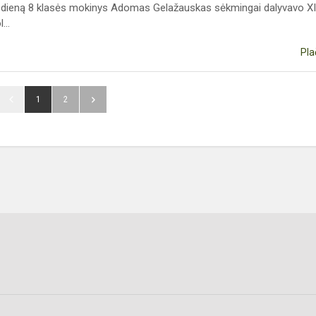
 dieną 8 klasės mokinys Adomas Gelažauskas sėkmingai dalyvavo XII
...
Pla
1
2