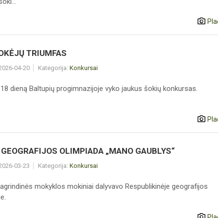
oki...
Pla
OKĖJŲ TRIUMFAS
 2026-04-20
Kategorija:
Konkursai
 18 dieną Baltupių progimnazijoje vyko jaukus šokių konkursas.
Pla
. GEOGRAFIJOS OLIMPIADA „MANO GAUBLYS“
 2026-03-23
Kategorija:
Konkursai
pagrindinės mokyklos mokiniai dalyvavo Respublikinėje geografijos
e.
Pla