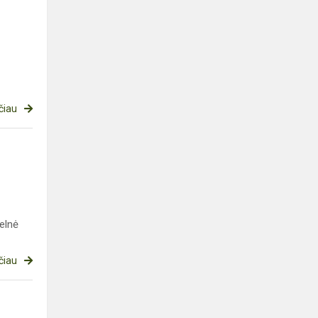
čiau
elnė
čiau