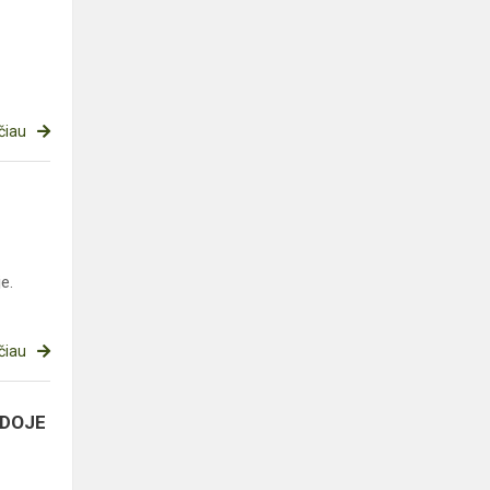
čiau
e.
čiau
ADOJE