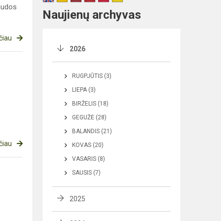
paudos
Naujienų archyvas
čiau
2026
RUGPJŪTIS (3)
LIEPA (3)
BIRŽELIS (18)
GEGUŽĖ (28)
BALANDIS (21)
čiau
KOVAS (20)
VASARIS (8)
SAUSIS (7)
2025