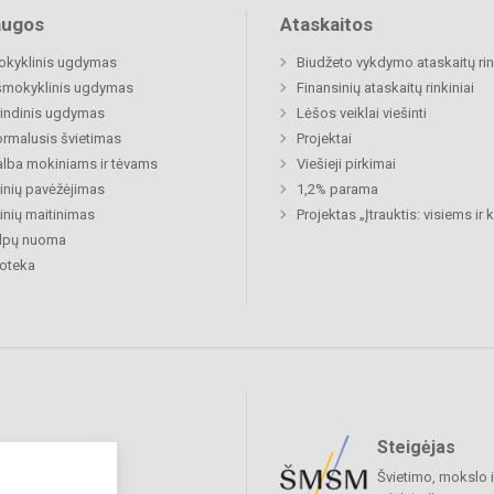
augos
Ataskaitos
okyklinis ugdymas
Biudžeto vykdymo ataskaitų rin
šmokyklinis ugdymas
Finansinių ataskaitų rinkiniai
indinis ugdymas
Lėšos veiklai viešinti
rmalusis švietimas
Projektai
lba mokiniams ir tėvams
Viešieji pirkimai
nių pavėžėjimas
1,2% parama
nių maitinimas
Projektas „Įtrauktis: visiems ir
alpų nuoma
ioteka
Steigėjas
raukime
Švietimo, mokslo i