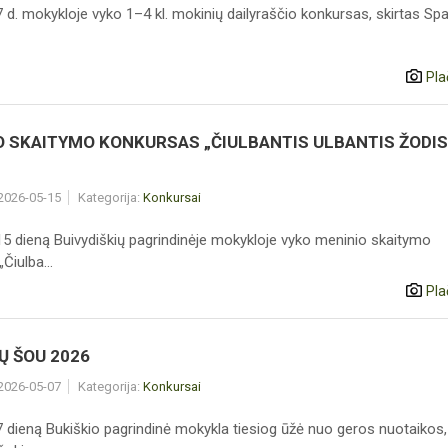
 d. mokykloje vyko 1–4 kl. mokinių dailyraščio konkursas, skirtas S
Pla
O SKAITYMO KONKURSAS „ČIULBANTIS ULBANTIS ŽODIS
 2026-05-15
Kategorija:
Konkursai
5 dieną Buivydiškių pagrindinėje mokykloje vyko meninio skaitymo
Čiulba...
Pla
Ų ŠOU 2026
 2026-05-07
Kategorija:
Konkursai
 dieną Bukiškio pagrindinė mokykla tiesiog ūžė nuo geros nuotaikos,