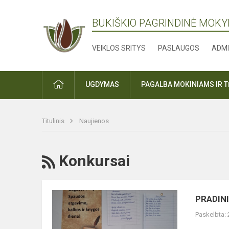
BUKIŠKIO PAGRINDINĖ MOK
VEIKLOS SRITYS
PASLAUGOS
ADMI
PRADŽIA
UGDYMAS
PAGALBA MOKINIAMS IR 
Titulinis
Naujienos
RSS
Konkursai
PRADINIŲ
PRADIN
KLASIŲ
Paskelbta:
MOKINIŲ