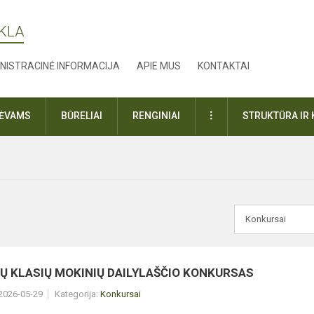
YKLA
NISTRACINĖ INFORMACIJA
APIE MUS
KONTAKTAI
DAUGIAU
TĖVAMS
BŪRELIAI
RENGINIAI
STRUKTŪRA IR 
IŲ KLASIŲ MOKINIŲ DAILYLAŠČIO KONKURSAS
 2026-05-29
Kategorija:
Konkursai