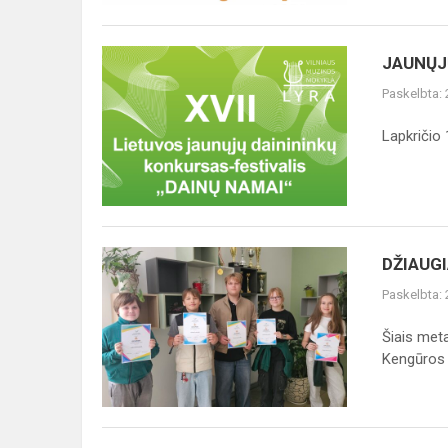
JAUNŲJŲ
JAUNŲJ
DAINININKŲ
Paskelbta:
KONKURSAS-
FESTIVALIS
Lapkričio 
„DAINŲ
NAMAI“
DŽIAUGIAMĖS
DŽIAUG
ANGLŲ
Paskelbta:
KALBOS
KENGŪROS
Šiais met
REZULTATAIS
Kengūros 