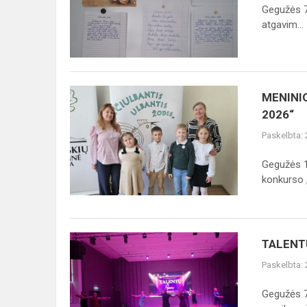
DAILYLAŠČIO
Gegužės 7
KONKURSAS
atgavim...
MENINIO
MENINI
SKAITYMO
2026“
KONKURSAS
Paskelbta:
„ČIULBANTIS
ULBANTIS
Gegužės 1
ŽODIS
konkurso „
2026“
TALENTŲ
TALENT
ŠOU
Paskelbta:
2026
Gegužės 7