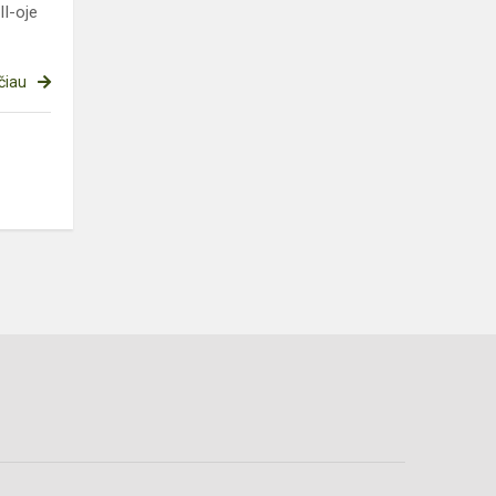
I-oje
čiau