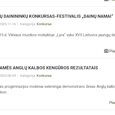
Ų DAINININKŲ KONKURSAS-FESTIVALIS „DAINŲ NAMAI“
 2025-11-16
Kategorija:
Konkursai
15 d. Vilniaus muzikos mokykloje ,,Lyra“ vyko XVII Lietuvos jaunųjų dain
Pla
IAMĖS ANGLŲ KALBOS KENGŪROS REZULTATAIS
 2025-06-09
Kategorija:
Konkursai
ais progimnazijos mokiniai sekmingai demonstravo žinias Anglų kalb
kon...
Pla