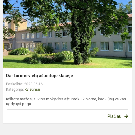
v
a
k
Dar turime vietų aštuntoje klasėje
Paskelbta: 2023-06-16
Kategorija:
Kvietimai
Ieškote mažos jaukios mokyklos aštuntokui? Norite, kad Jūsų vaikas
ugdytųsi paga...
Plačiau