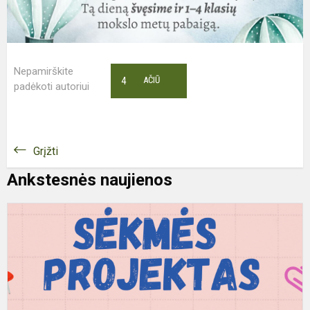
Nepamirškite
4
AČIŪ
padėkoti autoriui
Grįžti
Ankstesnės naujienos
S
p