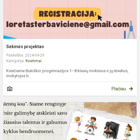
Sėkmės projektas
Paskelbta: 2024-04-29
Kategorija:
Kvietimai
Kviečiame Bukiškio progimnazijos 1–8 klasių mokinius ir jų tėvelius,
mokytojus b...
Plačiau
B
p
„
š