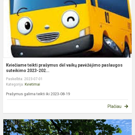
v
p
p
su
Kviečiame teikti prašymus dėl vaikų pavėžėjimo paslaugos
suteikimo 2023-202...
Paskelbta: 2023-07-01
Kategorija:
Kvietimai
Prašymus galima teikti iki 2023-08-19
Plačiau
D
t