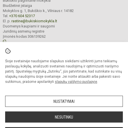
Bukiškio pagrindinė mokykla
Biudžetinė įstaiga
Mokyklos g. 1, Bukiškio k., Vilniaus r. 14182
Tel.
+370 604 52317
El. p.
rastine@bukiskiomokykla.lt
Duomenys kaupiami ir saugomi
Juridinių asmenų registre
Įmonės kodas 306139262
© 2023. Bukiškio pagrindinė mokykla. Visos teisės saugomos.
Šioje svetainėje naudojame slapukus siekdami užtikrinti jums teikiamų
Kopijuoti turinį be raštiško Bukiškio pagrindinės mokyklos administracijos
sutikimo griežtai draudžiama.
paslaugų kokybę, analizuoti svetainės naudojimą ir optimizuoti naršymo
patirtį. Spustelėję mygtuką „Sutinku“, jūs patvirtinate, kad sutinkate su visų
Prieinamumo paraiška
Slapukų valdymas
slapukų naudojimu šioje svetainėje. Jei norite atšaukti arba pakeisti savo
sutikimus, prašome apsilankyti
slapukų valdymo puslapyje
.
Sumanus būdas atnaujinti
mokyklos interneto
svetainę
NUSTATYMAI
NESUTINKU