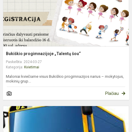
Bukiškio progimnazijoje „Talentų šou“
Paskelbta: 2024-03-27
Kategorija:
Kvietimai
Maloniai kviečiame visus Bukiškio progimnazijos narius – mokytojus,
mokinių grup...
Plačiau
K
t
p
d