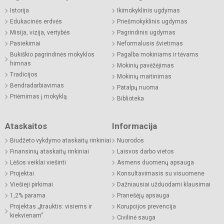
Istorija
Ikimokyklinis ugdymas
Edukacinės erdvės
Priešmokyklinis ugdymas
Misija, vizija, vertybės
Pagrindinis ugdymas
Pasiekimai
Neformalusis švietimas
Bukiškio pagrindinės mokyklos
Pagalba mokiniams ir tėvams
himnas
Mokinių pavėžėjimas
Tradicijos
Mokinių maitinimas
Bendradarbiavimas
Patalpų nuoma
Priėmimas į mokyklą
Biblioteka
Ataskaitos
Informacija
Biudžeto vykdymo ataskaitų rinkiniai
Nuorodos
Finansinių ataskaitų rinkiniai
Laisvos darbo vietos
Lėšos veiklai viešinti
Asmens duomenų apsauga
Projektai
Konsultavimasis su visuomene
Viešieji pirkimai
Dažniausiai užduodami klausimai
1,2% parama
Pranešėjų apsauga
Projektas „Įtrauktis: visiems ir
Korupcijos prevencija
kiekvienam“
Civilinė sauga