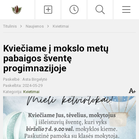
Paieška
Men
Titulinis
Naujienos
Kvietimai
Kviečiame į mokslo metų
pabaigos šventę
progimnazijoje
Paskelbė : Asta Birgelytė
Paskelbta: 2024-05-29
Kategorija:
Kvietimai