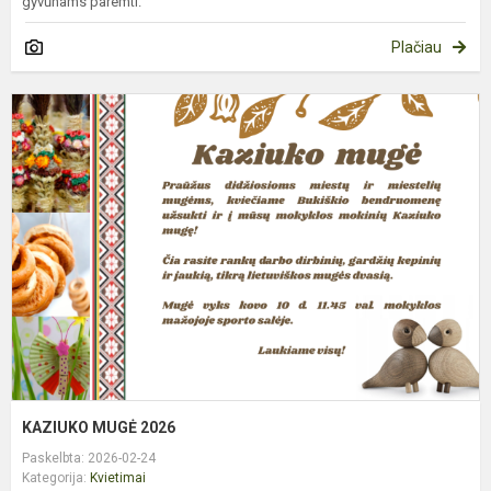
gyvūnams paremti.
Plačiau
K
M
2
KAZIUKO MUGĖ 2026
Paskelbta: 2026-02-24
Kategorija:
Kvietimai