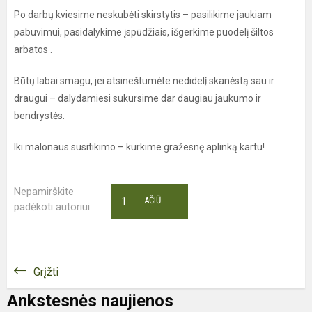
Po darbų kviesime neskubėti skirstytis – pasilikime jaukiam
pabuvimui, pasidalykime įspūdžiais, išgerkime puodelį šiltos
arbatos .
Būtų labai smagu, jei atsineštumėte nedidelį skanėstą sau ir
draugui – dalydamiesi sukursime dar daugiau jaukumo ir
bendrystės.
Iki malonaus susitikimo – kurkime gražesnę aplinką kartu!
Nepamirškite
1
AČIŪ
padėkoti autoriui
Grįžti
Ankstesnės naujienos