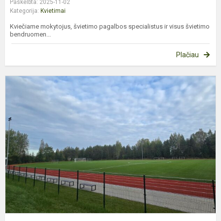
Paskelbta: 2025-11-02
Kategorija:
Kvietimai
Kviečiame mokytojus, švietimo pagalbos specialistus ir visus švietimo
bendruomen...
Plačiau
B
P
M
S
A