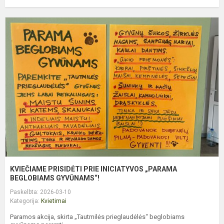
K
P
P
I
„
B
G
KVIEČIAME PRISIDĖTI PRIE INICIATYVOS „PARAMA
BEGLOBIAMS GYVŪNAMS“!
Paskelbta: 2026-03-10
Kategorija:
Kvietimai
Paramos akcija, skirta „Tautmilės prieglaudėlės“ beglobiams