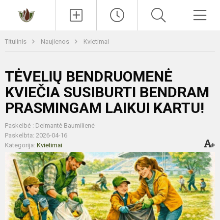
Paieška
Men
Titulinis
Naujienos
Kvietimai
TĖVELIŲ BENDRUOMENĖ
KVIEČIA SUSIBURTI BENDRAM
PRASMINGAM LAIKUI KARTU!
Paskelbė : Deimantė Baumilienė
Paskelbta: 2026-04-16
Kategorija:
Kvietimai