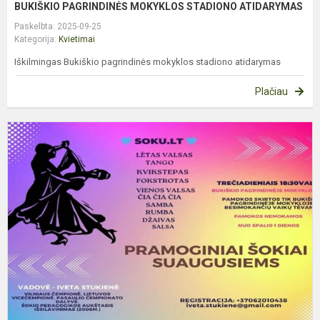
BUKIŠKIO PAGRINDINĖS MOKYKLOS STADIONO ATIDARYMAS
Paskelbta: 2025-09-25
Kategorija:
Kvietimai
Iškilmingas Bukiškio pagrindinės mokyklos stadiono atidarymas
Plačiau
K
M
M
T
B
S
A
P