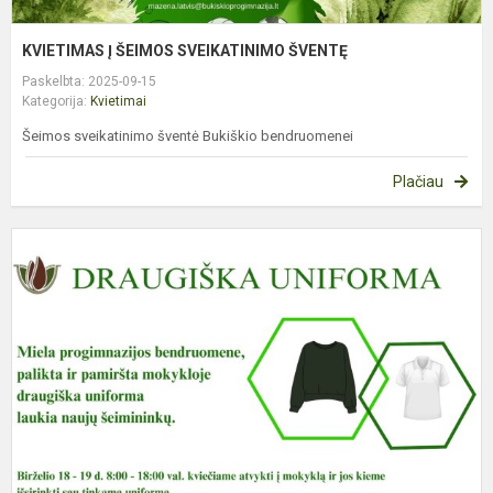
KVIETIMAS Į ŠEIMOS SVEIKATINIMO ŠVENTĘ
Paskelbta: 2025-09-15
Kategorija:
Kvietimai
Šeimos sveikatinimo šventė Bukiškio bendruomenei
Plačiau
D
U