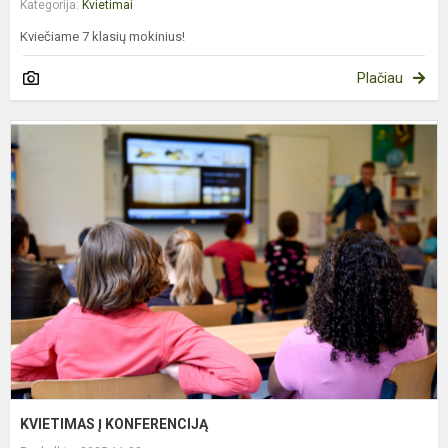
Kategorija:
Kvietimai
Kviečiame 7 klasių mokinius!
Plačiau
K
Į
K
KVIETIMAS Į KONFERENCIJĄ