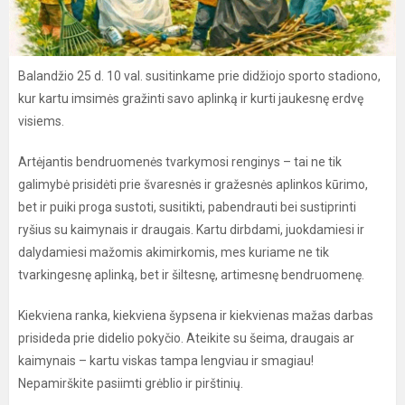
Balandžio 25 d. 10 val. susitinkame prie didžiojo sporto stadiono,
kur kartu imsimės gražinti savo aplinką ir kurti jaukesnę erdvę
visiems.
Artėjantis bendruomenės tvarkymosi renginys – tai ne tik
galimybė prisidėti prie švaresnės ir gražesnės aplinkos kūrimo,
bet ir puiki proga sustoti, susitikti, pabendrauti bei sustiprinti
ryšius su kaimynais ir draugais. Kartu dirbdami, juokdamiesi ir
dalydamiesi mažomis akimirkomis, mes kuriame ne tik
tvarkingesnę aplinką, bet ir šiltesnę, artimesnę bendruomenę.
Kiekviena ranka, kiekviena šypsena ir kiekvienas mažas darbas
prisideda prie didelio pokyčio. Ateikite su šeima, draugais ar
kaimynais – kartu viskas tampa lengviau ir smagiau!
Nepamirškite pasiimti grėblio ir pirštinių.