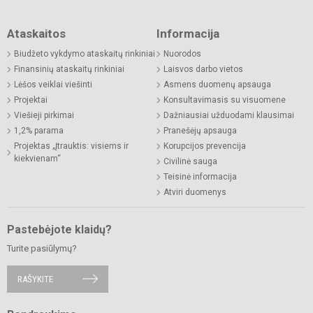
Ataskaitos
Informacija
Biudžeto vykdymo ataskaitų rinkiniai
Nuorodos
Finansinių ataskaitų rinkiniai
Laisvos darbo vietos
Lėšos veiklai viešinti
Asmens duomenų apsauga
Projektai
Konsultavimasis su visuomene
Viešieji pirkimai
Dažniausiai užduodami klausimai
1,2% parama
Pranešėjų apsauga
Projektas „Įtrauktis: visiems ir
Korupcijos prevencija
kiekvienam“
Civilinė sauga
Teisinė informacija
Atviri duomenys
Pastebėjote klaidų?
Turite pasiūlymų?
RAŠYKITE