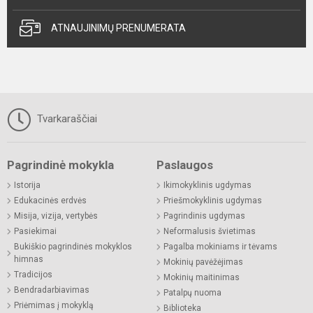
ATNAUJINIMŲ PRENUMERATA
Tvarkaraščiai
Pagrindinė mokykla
Paslaugos
Istorija
Ikimokyklinis ugdymas
Edukacinės erdvės
Priešmokyklinis ugdymas
Misija, vizija, vertybės
Pagrindinis ugdymas
Pasiekimai
Neformalusis švietimas
Bukiškio pagrindinės mokyklos
Pagalba mokiniams ir tėvams
himnas
Mokinių pavėžėjimas
Tradicijos
Mokinių maitinimas
Bendradarbiavimas
Patalpų nuoma
Priėmimas į mokyklą
Biblioteka