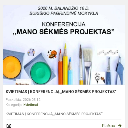
K
Į
K
„
S
P
KVIETIMAS Į KONFERENCIJĄ „MANO SĖKMĖS PROJEKTAS“
Paskelbta: 2026-03-12
Kategorija:
Kvietimai
KVIETIMAS Į KONFERENCIJĄ „MANO SĖKMĖS PROJEKTAS“
Plačiau