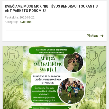
KVIEČIAME MŪSŲ MOKINIŲ TĖVUS BENDRAUTI SUKANTIS
ANT PARKETO POROMIS!
Paskelbta: 2025-09-22
Kategorija:
Kvietimai
Plačiau
K
Į
Š
S
Š