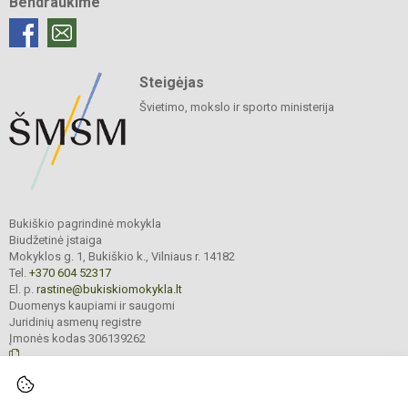
Bendraukime
Steigėjas
Švietimo, mokslo ir sporto ministerija
Bukiškio pagrindinė mokykla
Biudžetinė įstaiga
Mokyklos g. 1, Bukiškio k., Vilniaus r. 14182
Tel.
+370 604 52317
El. p.
rastine@bukiskiomokykla.lt
Duomenys kaupiami ir saugomi
Juridinių asmenų registre
Įmonės kodas 306139262
© 2023. Bukiškio pagrindinė mokykla. Visos teisės saugomos.