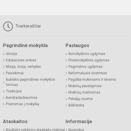
Tvarkaraščiai
Pagrindinė mokykla
Paslaugos
Istorija
Ikimokyklinis ugdymas
Edukacinės erdvės
Priešmokyklinis ugdymas
Misija, vizija, vertybės
Pagrindinis ugdymas
Pasiekimai
Neformalusis švietimas
Bukiškio pagrindinės mokyklos
Pagalba mokiniams ir tėvams
himnas
Mokinių pavėžėjimas
Tradicijos
Mokinių maitinimas
Bendradarbiavimas
Patalpų nuoma
Priėmimas į mokyklą
Biblioteka
Ataskaitos
Informacija
Biudžeto vykdymo ataskaitų rinkiniai
Nuorodos