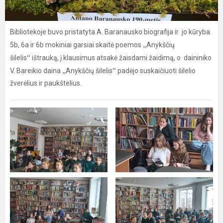
Bibliotekoje buvo pristatyta A. Baranausko biografija ir jo kūryba.
„
5b, 6a ir 6b mokiniai garsiai skaitė poemos
Anykščių
“
šilelis
ištrauką, į klausimus atsakė žaisdami žaidimą, o daininiko
„
“
V. Bareikio daina
Anykščių šilelis
padėjo suskaičiuoti šilelio
žverėlius ir paukštelius.