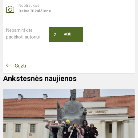
Nuotraukos:
Daiva Bikulčiene
Nepamirškite
2
AČIŪ
padėkoti autoriui
Grįžti
Ankstesnės naujienos
L
k
p
L
n
m