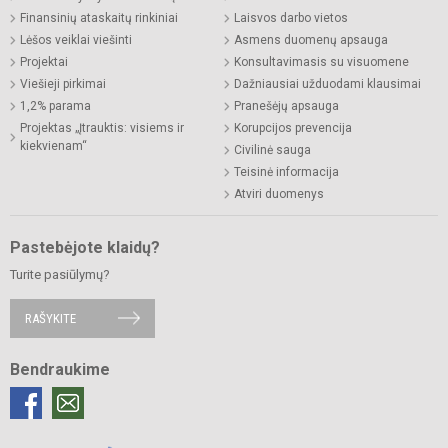
Finansinių ataskaitų rinkiniai
Laisvos darbo vietos
Lėšos veiklai viešinti
Asmens duomenų apsauga
Projektai
Konsultavimasis su visuomene
Viešieji pirkimai
Dažniausiai užduodami klausimai
1,2% parama
Pranešėjų apsauga
Projektas „Įtrauktis: visiems ir
Korupcijos prevencija
kiekvienam“
Civilinė sauga
Teisinė informacija
Atviri duomenys
Pastebėjote klaidų?
Turite pasiūlymų?
RAŠYKITE
Bendraukime