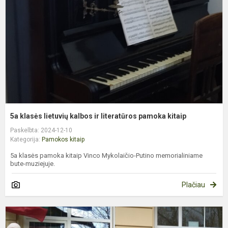
k
ir
l
p
k
5a klasės lietuvių kalbos ir literatūros pamoka kitaip
Paskelbta: 2024-12-10
Kategorija:
Pamokos kitaip
5a klasės pamoka kitaip Vinco Mykolaičio-Putino memorialiniame
bute-muziejuje.
Plačiau
5
k