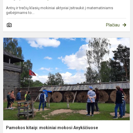
Antrų ir trečių klasių mokiniai aktyviai įsitraukė į matematiniams
gebėjimams to...
Plačiau
P
k
m
m
A
Pamokos kitaip: mokiniai mokosi Anykščiuose