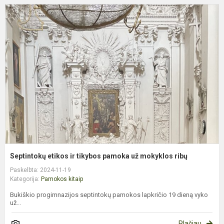
S
e
ir
t
p
u
m
r
Septintokų etikos ir tikybos pamoka už mokyklos ribų
Paskelbta: 2024-11-19
Kategorija:
Pamokos kitaip
Bukiškio progimnazijos septintokų pamokos lapkričio 19 dieną vyko
už...
Plačiau