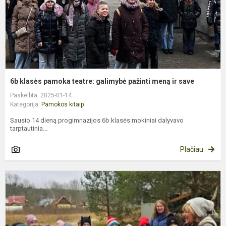
m
ir
s
6b klasės pamoka teatre: galimybė pažinti meną ir save
Paskelbta: 2025-01-14
Kategorija:
Pamokos kitaip
Sausio 14 dieną progimnazijos 6b klasės mokiniai dalyvavo
tarptautinia...
Plačiau
P
e
s
„