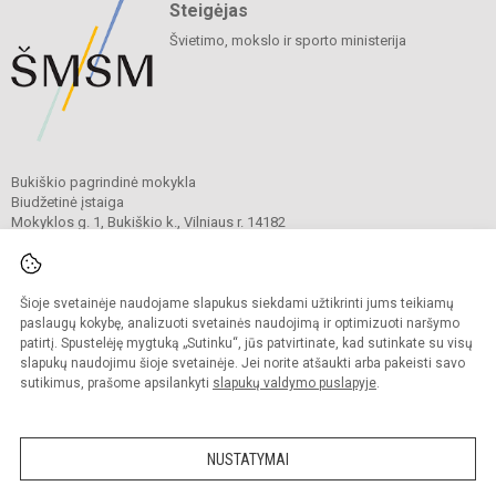
Steigėjas
Švietimo, mokslo ir sporto ministerija
Bukiškio pagrindinė mokykla
Biudžetinė įstaiga
Mokyklos g. 1, Bukiškio k., Vilniaus r. 14182
Tel.
+370 604 52317
El. p.
rastine@bukiskiomokykla.lt
Duomenys kaupiami ir saugomi
Juridinių asmenų registre
Šioje svetainėje naudojame slapukus siekdami užtikrinti jums teikiamų
Įmonės kodas 306139262
paslaugų kokybę, analizuoti svetainės naudojimą ir optimizuoti naršymo
patirtį. Spustelėję mygtuką „Sutinku“, jūs patvirtinate, kad sutinkate su visų
slapukų naudojimu šioje svetainėje. Jei norite atšaukti arba pakeisti savo
sutikimus, prašome apsilankyti
slapukų valdymo puslapyje
.
© 2023. Bukiškio pagrindinė mokykla. Visos teisės saugomos.
Kopijuoti turinį be raštiško Bukiškio pagrindinės mokyklos administracijos
sutikimo griežtai draudžiama.
NUSTATYMAI
Prieinamumo paraiška
Slapukų valdymas