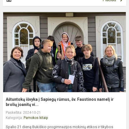
A
i
į
S
r
š
F
n
ir
b.
Aštuntokų išvyka į Sapiegų rūmus, šv. Faustinos namelį ir
brolių joanitų vi...
Paskelbta: 2024-10-21
Kategorija:
Pamokos kitaip
Spalio 21 dieną Bukiškio progimnazijos mokinių etikos ir tikybos