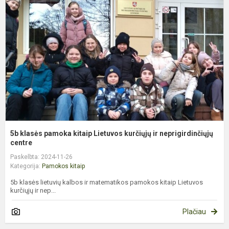
p
k
L
k
ir
n
5b klasės pamoka kitaip Lietuvos kurčiųjų ir neprigirdinčiųjų
centre
Paskelbta: 2024-11-26
Kategorija:
Pamokos kitaip
5b klasės lietuvių kalbos ir matematikos pamokos kitaip Lietuvos
kurčiųjų ir nep...
Plačiau