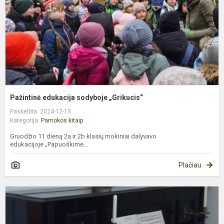
Pažintinė edukacija sodyboje „Grikucis“
Paskelbta: 2024-12-13
Kategorija:
Pamokos kitaip
Gruodžio 11 dieną 2a ir 2b klasių mokiniai dalyvavo
edukacijoje „Papuoškime...
Plačiau
5
k
l