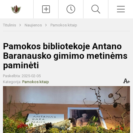
Paieška
Men
Titulinis
Naujienos
Pamokos kitaip
Pamokos bibliotekoje Antano
Baranausko gimimo metinėms
paminėti
Paskelbta: 2025-02-05
Kategorija:
Pamokos kitaip