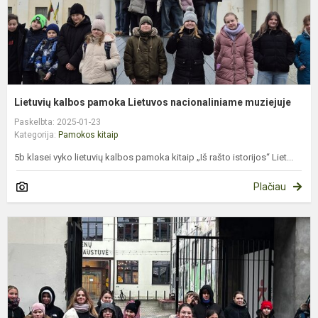
Lietuvių kalbos pamoka Lietuvos nacionaliniame muziejuje
Paskelbta: 2025-01-23
Kategorija:
Pamokos kitaip
5b klasei vyko lietuvių kalbos pamoka kitaip „Iš rašto istorijos“ Liet...
Plačiau
6
k
p
t
g
p