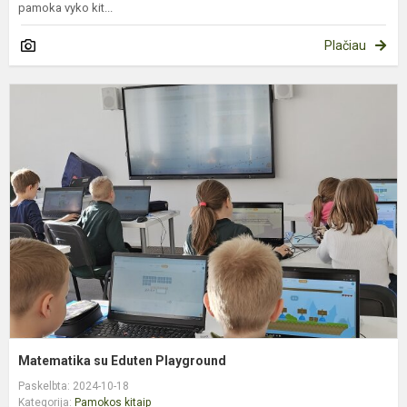
pamoka vyko kit...
Plačiau
M
s
E
P
Matematika su Eduten Playground
Paskelbta: 2024-10-18
Kategorija:
Pamokos kitaip