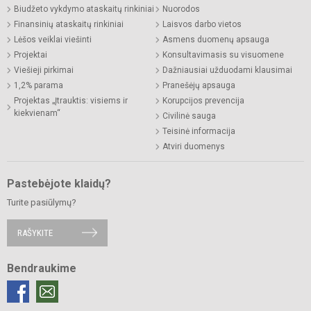
Biudžeto vykdymo ataskaitų rinkiniai
Nuorodos
Finansinių ataskaitų rinkiniai
Laisvos darbo vietos
Lėšos veiklai viešinti
Asmens duomenų apsauga
Projektai
Konsultavimasis su visuomene
Viešieji pirkimai
Dažniausiai užduodami klausimai
1,2% parama
Pranešėjų apsauga
Projektas „Įtrauktis: visiems ir
Korupcijos prevencija
kiekvienam“
Civilinė sauga
Teisinė informacija
Atviri duomenys
Pastebėjote klaidų?
Turite pasiūlymų?
RAŠYKITE
Bendraukime