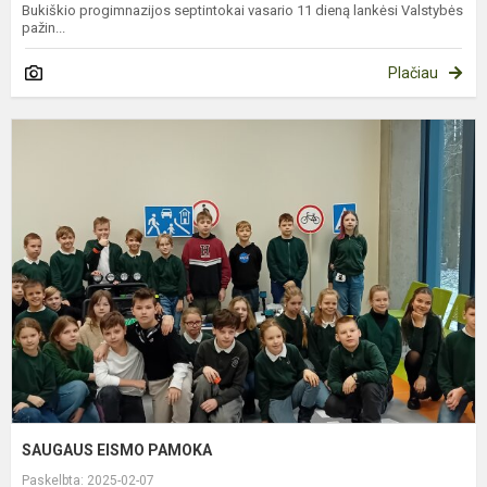
Bukiškio progimnazijos septintokai vasario 11 dieną lankėsi Valstybės
pažin...
Plačiau
S
E
P
SAUGAUS EISMO PAMOKA
Paskelbta: 2025-02-07