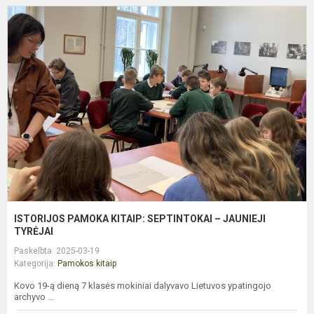
I
P
K
S
–
J
T
ISTORIJOS PAMOKA KITAIP: SEPTINTOKAI – JAUNIEJI
TYRĖJAI
Paskelbta: 2025-03-19
Kategorija:
Pamokos kitaip
Kovo 19-ą dieną 7 klasės mokiniai dalyvavo Lietuvos ypatingojo
archyvo ...