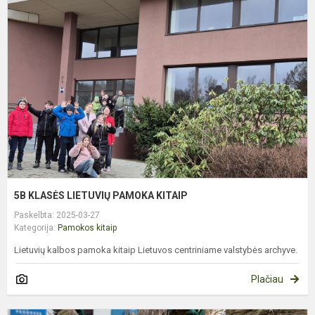
K
L
P
K
5B KLASĖS LIETUVIŲ PAMOKA KITAIP
Paskelbta: 2025-03-27
Kategorija:
Pamokos kitaip
Lietuvių kalbos pamoka kitaip Lietuvos centriniame valstybės archyve.
Plačiau