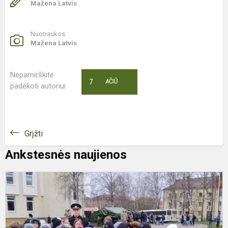
Mažena Latvis
Nuotraukos:
Mažena Latvis
Nepamirškite
7
AČIŪ
padėkoti autoriui
Grįžti
Ankstesnės naujienos
I
Į
G
J
Ž