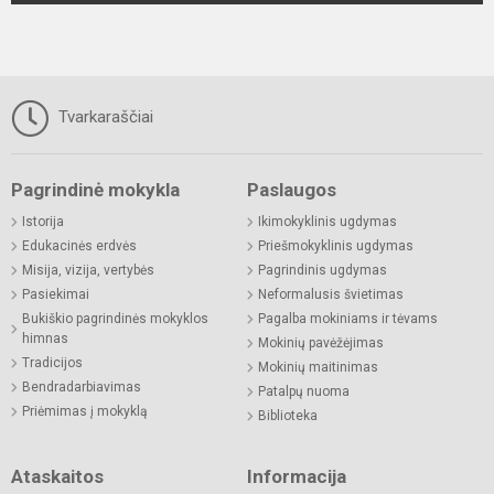
Tvarkaraščiai
Pagrindinė mokykla
Paslaugos
Istorija
Ikimokyklinis ugdymas
Edukacinės erdvės
Priešmokyklinis ugdymas
Misija, vizija, vertybės
Pagrindinis ugdymas
Pasiekimai
Neformalusis švietimas
Bukiškio pagrindinės mokyklos
Pagalba mokiniams ir tėvams
himnas
Mokinių pavėžėjimas
Tradicijos
Mokinių maitinimas
Bendradarbiavimas
Patalpų nuoma
Priėmimas į mokyklą
Biblioteka
Ataskaitos
Informacija