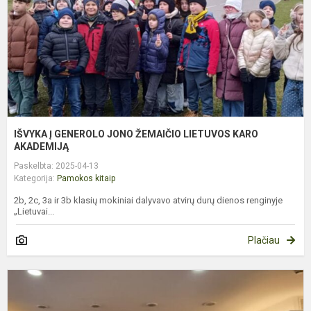
L
K
A
IŠVYKA Į GENEROLO JONO ŽEMAIČIO LIETUVOS KARO
AKADEMIJĄ
Paskelbta: 2025-04-13
Kategorija:
Pamokos kitaip
2b, 2c, 3a ir 3b klasių mokiniai dalyvavo atvirų durų dienos renginyje
„Lietuvai...
Plačiau
K
I
Į