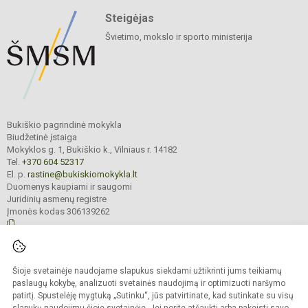
Steigėjas
Švietimo, mokslo ir sporto ministerija
Bukiškio pagrindinė mokykla
Biudžetinė įstaiga
Mokyklos g. 1, Bukiškio k., Vilniaus r. 14182
Tel.
+370 604 52317
El. p.
rastine@bukiskiomokykla.lt
Duomenys kaupiami ir saugomi
Juridinių asmenų registre
Įmonės kodas 306139262
© 2023. Bukiškio pagrindinė mokykla. Visos teisės saugomos.
Šioje svetainėje naudojame slapukus siekdami užtikrinti jums teikiamų
Kopijuoti turinį be raštiško Bukiškio pagrindinės mokyklos administracijos
sutikimo griežtai draudžiama.
paslaugų kokybę, analizuoti svetainės naudojimą ir optimizuoti naršymo
patirtį. Spustelėję mygtuką „Sutinku“, jūs patvirtinate, kad sutinkate su visų
Prieinamumo paraiška
Slapukų valdymas