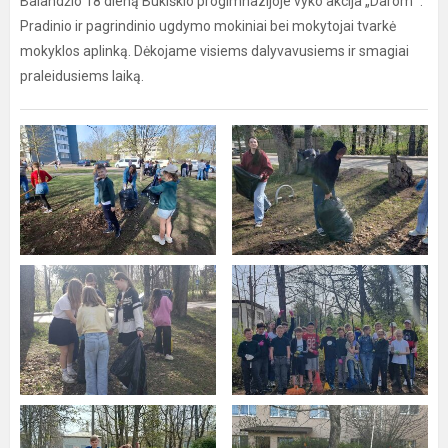
“
Balandžio 18 dieną Bukiškio progimnazijoje vyko akcija „Darom
.
Pradinio ir pagrindinio ugdymo mokiniai bei mokytojai tvarkė
mokyklos aplinką. Dėkojame visiems dalyvavusiems ir smagiai
praleidusiems laiką.