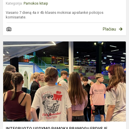
Kategorija:
Pamokos kitaip
Vasario 7 dieną 4a ir 4b klasės mokiniai apsilankė policijos
komisariate.
Plačiau
I
U
P
P
E
INTEGRUOTO UGDYMO PAMOKA PRAMOGŲ ERDVĖJE