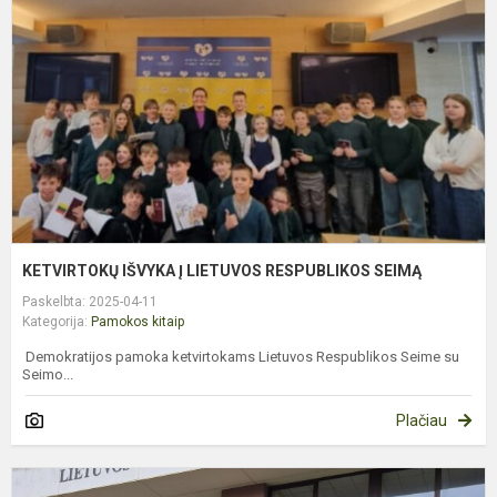
L
R
S
KETVIRTOKŲ IŠVYKA Į LIETUVOS RESPUBLIKOS SEIMĄ
Paskelbta: 2025-04-11
Kategorija:
Pamokos kitaip
Demokratijos pamoka ketvirtokams Lietuvos Respublikos Seime su
Seimo...
Plačiau
5