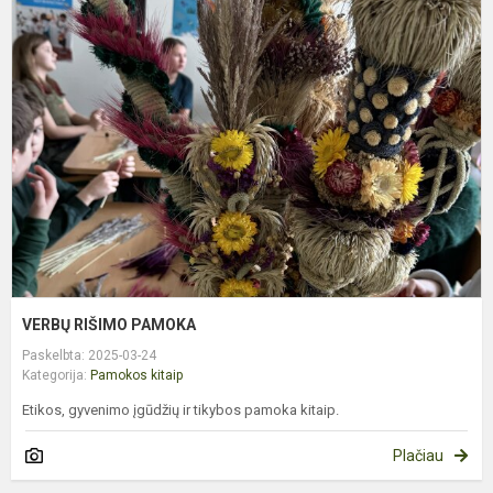
V
R
P
VERBŲ RIŠIMO PAMOKA
Paskelbta: 2025-03-24
Kategorija:
Pamokos kitaip
Etikos, gyvenimo įgūdžių ir tikybos pamoka kitaip.
Plačiau