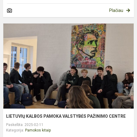
Plačiau
L
K
P
V
P
C
LIETUVIŲ KALBOS PAMOKA VALSTYBĖS PAŽINIMO CENTRE
Paskelbta: 2025-02-11
Kategorija:
Pamokos kitaip