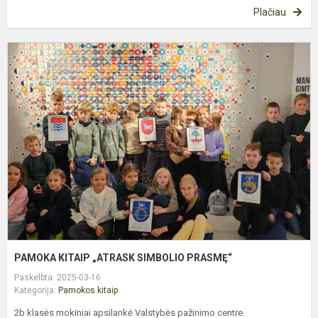
Plačiau
P
K
„
S
P
PAMOKA KITAIP „ATRASK SIMBOLIO PRASMĘ“
Paskelbta: 2025-03-16
Kategorija:
Pamokos kitaip
2b klasės mokiniai apsilankė Valstybės pažinimo centre.