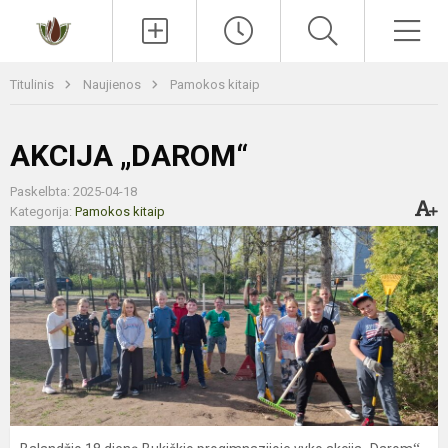
Paieška
Men
Titulinis
Naujienos
Pamokos kitaip
AKCIJA „DAROM“
Paskelbta: 2025-04-18
Kategorija:
Pamokos kitaip