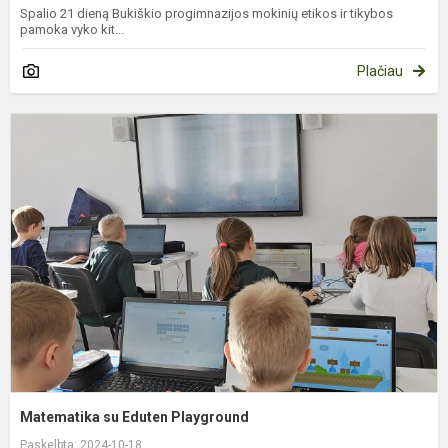
Spalio 21 dieną Bukiškio progimnazijos mokinių etikos ir tikybos
pamoka vyko kit...
Plačiau
M
s
E
P
Matematika su Eduten Playground
Paskelbta: 2024-10-18