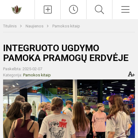
Paieška
Men
Titulinis
Naujienos
Pamokos kitaip
INTEGRUOTO UGDYMO
PAMOKA PRAMOGŲ ERDVĖJE
Paskelbta: 2025-02-07
Kategorija:
Pamokos kitaip