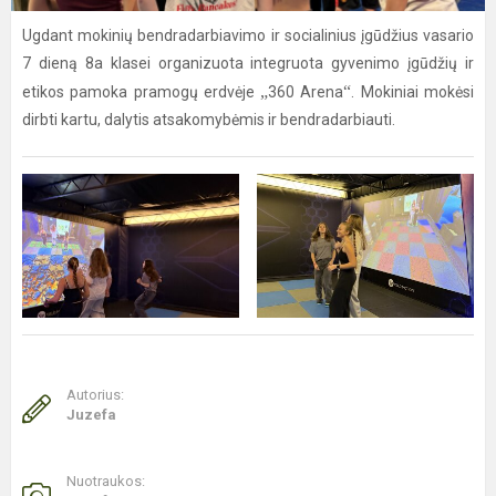
Ugdant mokinių bendradarbiavimo ir socialinius įgūdžius vasario
7 dieną 8a klasei organizuota integruota gyvenimo įgūdžių ir
„
“
etikos pamoka pramogų erdvėje
360 Arena
. Mokiniai mokėsi
dirbti kartu, dalytis atsakomybėmis ir bendradarbiauti.
Autorius:
Juzefa
Nuotraukos: