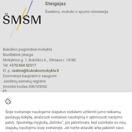
Steigėjas
Švietimo, mokslo ir sporto ministerija
Bukiškio pagrindinė mokykla
Biudžetinė įstaiga
Mokyklos g. 1, Bukiškio k., Vilniaus r. 14182
Tel.
+370 604 52317
El. p.
rastine@bukiskiomokykla.lt
Duomenys kaupiami ir saugomi
Juridinių asmenų registre
Įmonės kodas 306139262
© 2023. Bukiškio pagrindinė mokykla. Visos teisės saugomos.
Šioje svetainėje naudojame slapukus siekdami užtikrinti jums teikiamų
Kopijuoti turinį be raštiško Bukiškio pagrindinės mokyklos administracijos
sutikimo griežtai draudžiama.
paslaugų kokybę, analizuoti svetainės naudojimą ir optimizuoti naršymo
patirtį. Spustelėję mygtuką „Sutinku“, jūs patvirtinate, kad sutinkate su visų
Prieinamumo paraiška
Slapukų valdymas
slapukų naudojimu šioje svetainėje. Jei norite atšaukti arba pakeisti savo