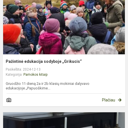
Pažintinė edukacija sodyboje „Grikucis“
Paskelbta: 2024-12-13
Kategorija:
Pamokos kitaip
Gruodžio 11 dieną 2a ir 2b klasių mokiniai dalyvavo
edukacijoje „Papuoškime...
Plačiau
5
k