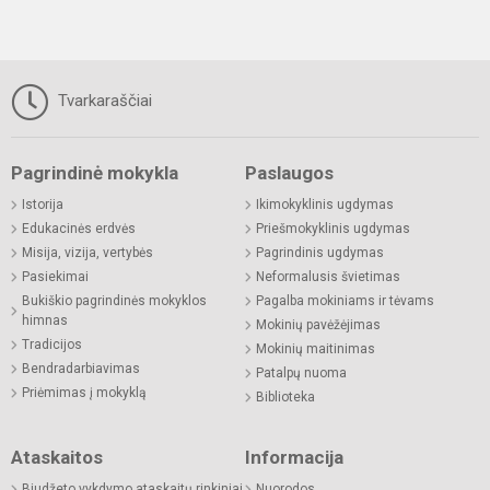
Tvarkaraščiai
Pagrindinė mokykla
Paslaugos
Istorija
Ikimokyklinis ugdymas
Edukacinės erdvės
Priešmokyklinis ugdymas
Misija, vizija, vertybės
Pagrindinis ugdymas
Pasiekimai
Neformalusis švietimas
Bukiškio pagrindinės mokyklos
Pagalba mokiniams ir tėvams
himnas
Mokinių pavėžėjimas
Tradicijos
Mokinių maitinimas
Bendradarbiavimas
Patalpų nuoma
Priėmimas į mokyklą
Biblioteka
Ataskaitos
Informacija
Biudžeto vykdymo ataskaitų rinkiniai
Nuorodos