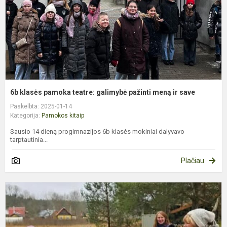
p
m
ir
s
6b klasės pamoka teatre: galimybė pažinti meną ir save
Paskelbta: 2025-01-14
Kategorija:
Pamokos kitaip
Sausio 14 dieną progimnazijos 6b klasės mokiniai dalyvavo
tarptautinia...
Plačiau
P
e
s
„