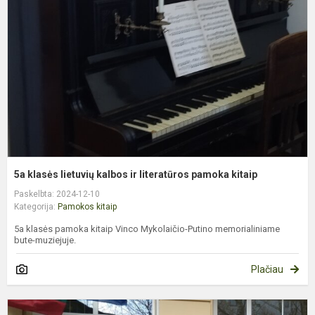
l
k
ir
l
p
k
5a klasės lietuvių kalbos ir literatūros pamoka kitaip
Paskelbta: 2024-12-10
Kategorija:
Pamokos kitaip
5a klasės pamoka kitaip Vinco Mykolaičio-Putino memorialiniame
bute-muziejuje.
Plačiau
5