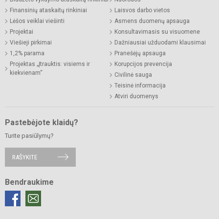
Finansinių ataskaitų rinkiniai
Laisvos darbo vietos
Lėšos veiklai viešinti
Asmens duomenų apsauga
Projektai
Konsultavimasis su visuomene
Viešieji pirkimai
Dažniausiai užduodami klausimai
1,2% parama
Pranešėjų apsauga
Projektas „Įtrauktis: visiems ir
Korupcijos prevencija
kiekvienam“
Civilinė sauga
Teisinė informacija
Atviri duomenys
Pastebėjote klaidų?
Turite pasiūlymų?
RAŠYKITE
Bendraukime