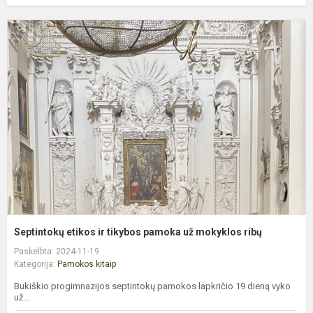
S
e
ir
t
p
u
m
r
Septintokų etikos ir tikybos pamoka už mokyklos ribų
Paskelbta: 2024-11-19
Kategorija:
Pamokos kitaip
Bukiškio progimnazijos septintokų pamokos lapkričio 19 dieną vyko
už...