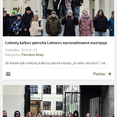
Lietuvių kalbos pamoka Lietuvos nacionaliniame muziejuje
Paskelbta: 2025-01-23
Kategorija:
Pamokos kitaip
5b klasei vyko lietuvių kalbos pamoka kitaip „Iš rašto istorijos“ Liet...
Plačiau
6
k
p
t
g