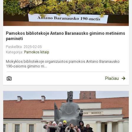
Pamokos bibliotekoje Antano Baranausko gimimo metinėms
paminėti
Paskelbta: 2025-02-05
Kategorija:
Pamokos kitaip
Mokyklos bibliotekoje organizuotos pamokos Antano Baranausko
190-osioms gimimo m...
Plačiau
L
k
p
L
n
m