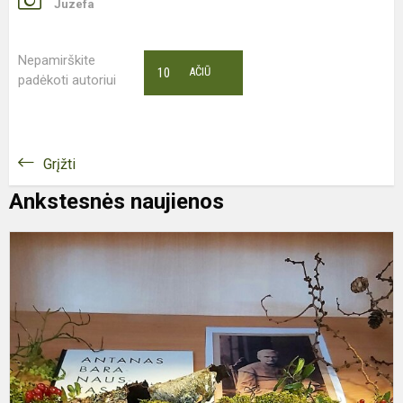
Juzefa
Nepamirškite
10
AČIŪ
padėkoti autoriui
Grįžti
Ankstesnės naujienos
P
b
A
B
g
m
p