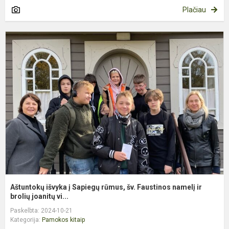
Plačiau
A
i
į
S
r
š
F
n
ir
b.
Aštuntokų išvyka į Sapiegų rūmus, šv. Faustinos namelį ir
brolių joanitų vi...
Paskelbta: 2024-10-21
Kategorija:
Pamokos kitaip