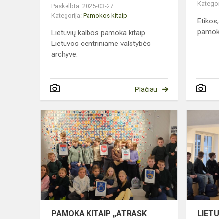
Kategor
Paskelbta: 2025-03-27
Kategorija:
Pamokos kitaip
Etikos
pamoka
Lietuvių kalbos pamoka kitaip
Lietuvos centriniame valstybės
archyve.
Plačiau
PAMOKA
KITAIP
„ATRASK
SIMBOLIO
PRASMĘ“
PAMOKA KITAIP „ATRASK
LIET