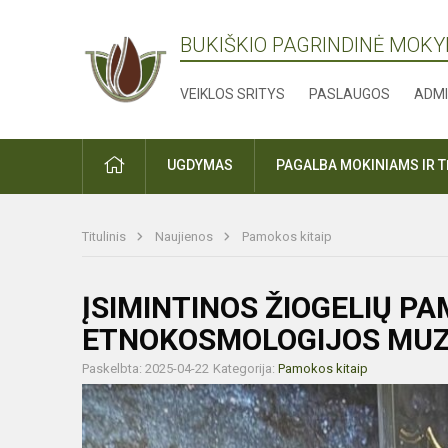
BUKIŠKIO PAGRINDINĖ MOK
VEIKLOS SRITYS
PASLAUGOS
ADMI
PRADŽIA
UGDYMAS
PAGALBA MOKINIAMS IR 
Titulinis
Naujienos
Pamokos kitaip
ĮSIMINTINOS ŽIOGELIŲ P
ETNOKOSMOLOGIJOS MUZ
Paskelbta: 2025-04-22
Kategorija:
Pamokos kitaip