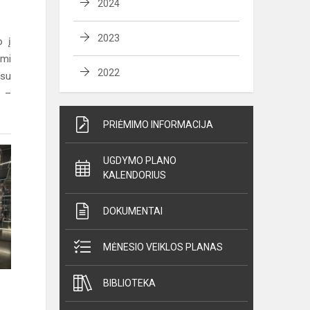
2024
2023
o į
ami
2022
 su
s –
PRIĖMIMO INFORMACIJA
UGDYMO PLANO
KALENDORIUS
DOKUMENTAI
MĖNESIO VEIKLOS PLANAS
BIBLIOTEKA