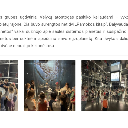
ės grupės ugdytiniai Velykų atostogas pasitiko keliaudami – vyk
lėtų rajone. Čia buvo surengtos net dvi ,,Pamokos kitaip“. Dalyvaud
anetos“ vaikai sužinojo apie saulės sistemos planetas ir susipažino
netos bei sukūrė ir apibūdino savo egzoplanetą. Kita išvykos dali
dvėse neprailgo kelionė laiku.