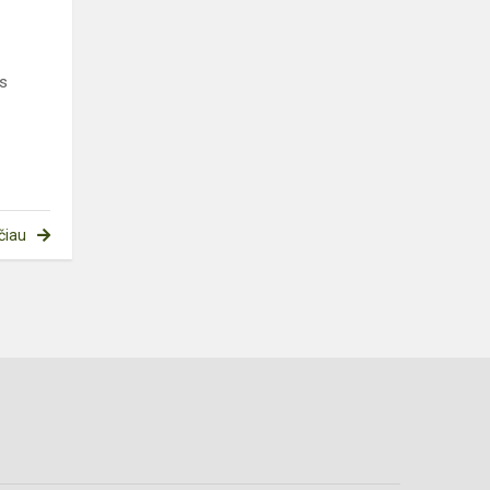
ės
čiau