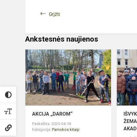
Grįžti
Ankstesnės naujienos
AKCIJA
„DAROM“
AKCIJA „DAROM“
IŠVY
ŽEMA
Paskelbta: 2025-04-18
AKAD
Kategorija:
Pamokos kitaip