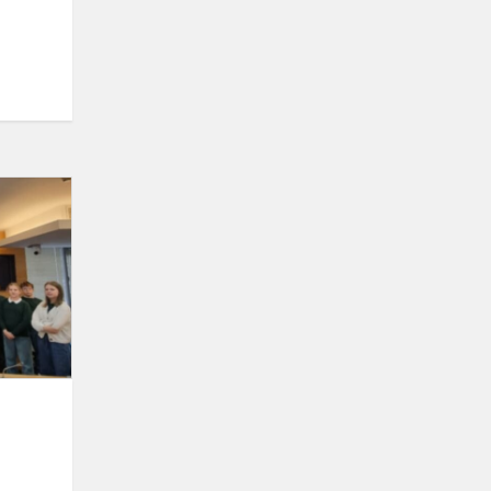
KETVIRTOKŲ
IŠVYKA
Į
LIETUVOS
RESPUBLIKOS
SEIMĄ