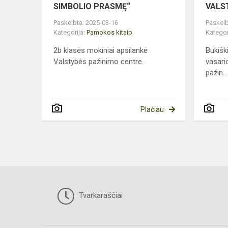
SIMBOLIO PRASMĘ“
VALS
Paskelbta: 2025-03-16
Paskelb
Kategorija:
Pamokos kitaip
Kategor
2b klasės mokiniai apsilankė
Bukišk
Valstybės pažinimo centre.
vasari
pažin...
Plačiau
Tvarkaraščiai