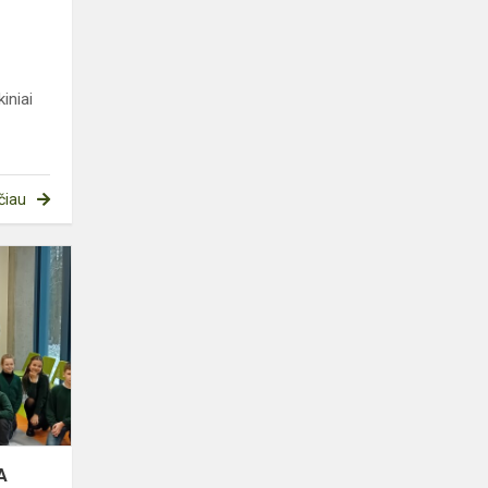
iniai
čiau
SAUGAUS
EISMO
PAMOKA
A