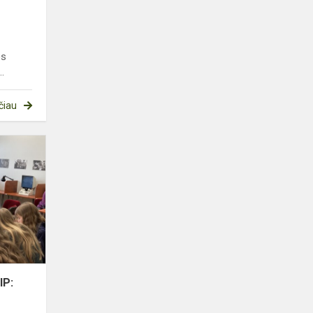
os
.
čiau
ISTORIJOS
PAMOKA
KITAIP:
SEPTINTOKAI
–
JAUNIEJI
TYRĖJAI
IP: