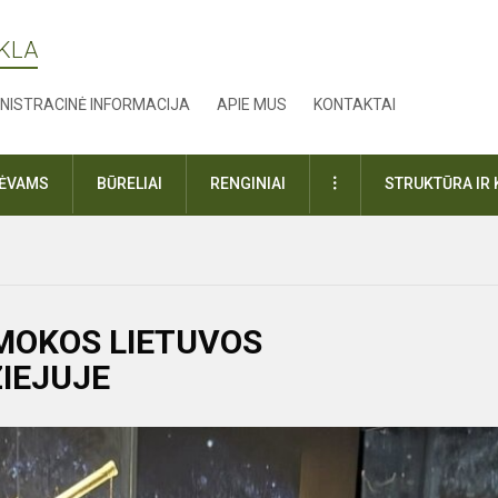
YKLA
NISTRACINĖ INFORMACIJA
APIE MUS
KONTAKTAI
DAUGIAU
TĖVAMS
BŪRELIAI
RENGINIAI
STRUKTŪRA IR 
AMOKOS LIETUVOS
IEJUJE