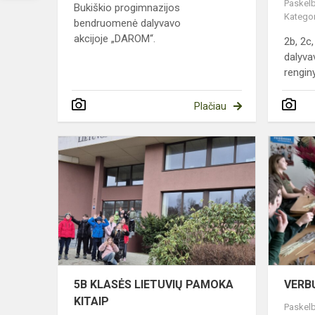
Paskelb
Bukiškio progimnazijos
Kategor
bendruomenė dalyvavo
akcijoje „DAROM“.
2b, 2c,
dalyva
renginy
Plačiau
5B
KLASĖS
LIETUVIŲ
PAMOKA
KITAIP
5B KLASĖS LIETUVIŲ PAMOKA
VERB
KITAIP
Paskelb