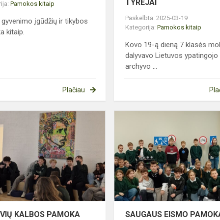
TYRĖJAI
ija:
Pamokos kitaip
Paskelbta: 2025-03-19
, gyvenimo įgūdžių ir tikybos
Kategorija:
Pamokos kitaip
 kitaip.
Kovo 19-ą dieną 7 klasės mok
dalyvavo Lietuvos ypatingojo
archyvo ...
Plačiau
Pla
LIETUVIŲ
KALBOS
PAMOKA
VALSTYBĖS
PAŽINIMO
CENTRE
UVIŲ KALBOS PAMOKA
SAUGAUS EISMO PAMOK