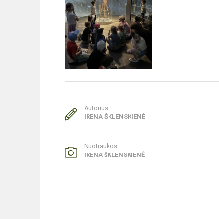
Autorius:
IRENA ŠKLENSKIENĖ
Nuotraukos:
IRENA šKLENSKIENĖ