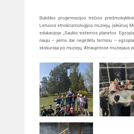
Bukiškio progimnazijos trečios priešmokyklin
Lietuvos etnokosmologijos muziejų, įsikūrusį Mo
edukacijoje ,,Saulės sistemos planetos. Egzopl
nauju – jiems dar negirdėtu terminu – egzopla
ekskursija po muziejų. Atnaujintose muziejaus er