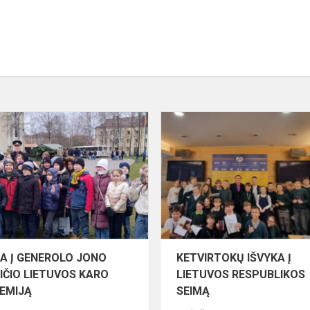
IŠVYKA
Į
GENEROLO
JONO
ŽEMAIČIO
LIETUVOS
KARO
AKADEMIJĄ
KA Į GENEROLO JONO
KETVIRTOKŲ IŠVYKA Į
IČIO LIETUVOS KARO
LIETUVOS RESPUBLIKOS
EMIJĄ
SEIMĄ