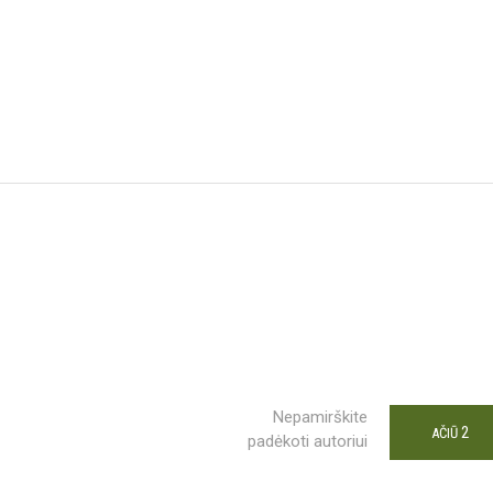
Nepamirškite
2
AČIŪ
padėkoti autoriui