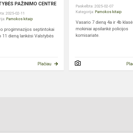
TYBĖS PAŽINIMO CENTRE
Paskelbta: 2025-02-07
Kategorija:
Pamokos kitaip
ta: 2025-02-11
ija:
Pamokos kitaip
Vasario 7 dieną 4a ir 4b klas
mokiniai apsilankė policijos
io progimnazijos septintokai
komisariate.
o 11 dieną lankėsi Valstybės
Plačiau
Pla