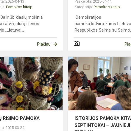
ta: 2025-04-13
Paskelbta: 2025-04-11
ija:
Pamokos kitaip
Kategorija:
Pamokos kitaip
 3a ir 3b klasių mokiniai
Demokratijos
vo atvirų durų dienos
pamoka ketvirtokams Lietuv
je „Lietuvai...
Respublikos Seime su Seimo..
Plačiau
Pla
VERBŲ
RIŠIMO
PAMOKA
Ų RIŠIMO PAMOKA
ISTORIJOS PAMOKA KITA
SEPTINTOKAI – JAUNIEJI
ta: 2025-03-24