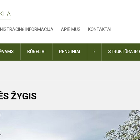
YKLA
NISTRACINĖ INFORMACIJA
APIE MUS
KONTAKTAI
DAUGIAU
TĖVAMS
BŪRELIAI
RENGINIAI
STRUKTŪRA IR 
S ŽYGIS