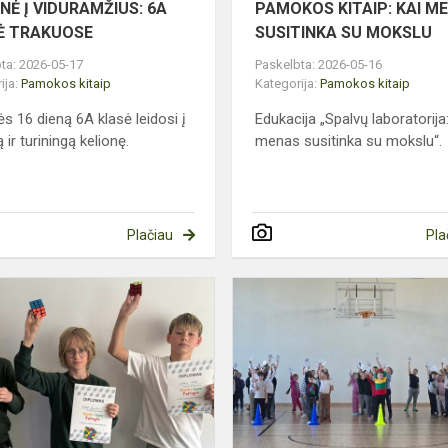
NĖ Į VIDURAMŽIUS: 6A
PAMOKOS KITAIP: KAI M
Ė TRAKUOSE
SUSITINKA SU MOKSLU
ta: 2026-05-17
Paskelbta: 2026-05-16
ija:
Pamokos kitaip
Kategorija:
Pamokos kitaip
s 16 dieną 6A klasė leidosi į
Edukacija „Spalvų laboratorija:
ir turiningą kelionę.
menas susitinka su mokslu“.
Plačiau
Pla
RUBIKO
KUBO
TURNYRAS
5B
KLASĖJE
SE: