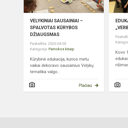
VELYKINIAI SAUSAINIAI –
EDUK
SPALVOTAS KŪRYBOS
„VERB
DŽIAUGSMAS
Paskelb
Kategor
Paskelbta: 2026-04-03
Kategorija:
Pamokos kitaip
Kovo 1
edukac
Kūrybinė edukacija, kurios metu
rišimas
vaikai dekoravo sausainius Velykų
tematika valgo...
Plačiau