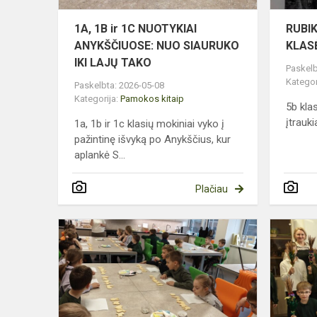
SIAURUKO
IKI
1A, 1B ir 1C NUOTYKIAI
RUBI
LAJŲ
ANYKŠČIUOSE: NUO SIAURUKO
KLAS
T...
IKI LAJŲ TAKO
Paskelb
Kategor
Paskelbta: 2026-05-08
Kategorija:
Pamokos kitaip
5b kla
įtrauk
1a, 1b ir 1c klasių mokiniai vyko į
pažintinę išvyką po Anykščius, kur
aplankė S...
Plačiau
VELYKINIAI
SAUSAINIA
–
SPALVOTA
KŪRYBOS
DŽIAUGSM