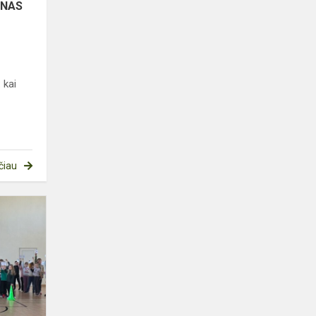
ENAS
 kai
čiau
ABĖCĖLĖS
ŠVENTĖ