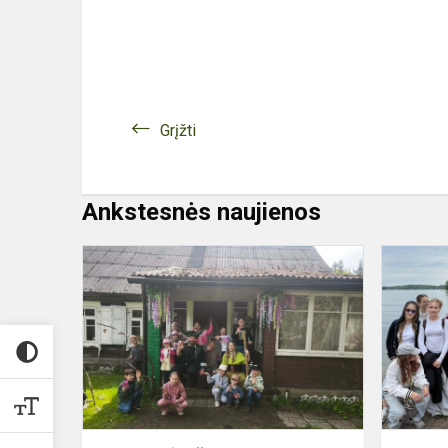
Grįžti
Ankstesnės naujienos
1B
KLASĖS
IŠVYKA
Į
„STEBUKLI
TROBELĘ“