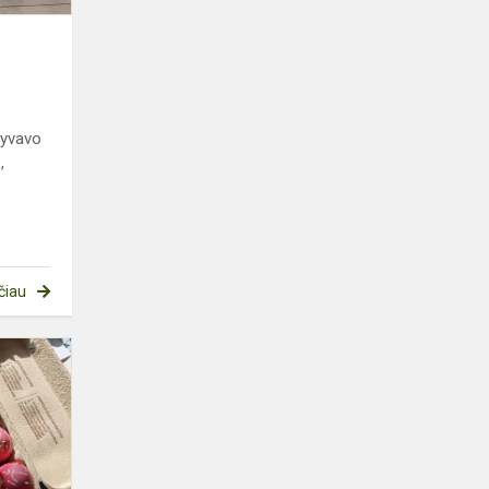
alyvavo
,
čiau
2A
KLASĖS
MOKINIŲ
PAŽINTIS
SU
MARGUČIŲ