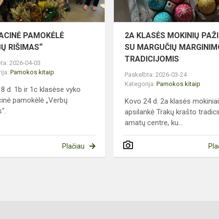
ACINĖ PAMOKĖLĖ
2A KLASĖS MOKINIŲ PAŽ
Ų RIŠIMAS“
SU MARGUČIŲ MARGINIM
TRADICIJOMIS
ta: 2026-04-03
ija:
Pamokos kitaip
Paskelbta: 2026-03-24
Kategorija:
Pamokos kitaip
8 d. 1b ir 1c klasėse vyko
inė pamokėlė „Verbų
Kovo 24 d. 2a klasės mokinia
“.
apsilankė Trakų krašto tradici
amatų centre, ku...
Plačiau
Pla