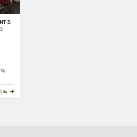
MARGINIMO
TRADICIJOM...
INTIS
O
i
nių
čiau