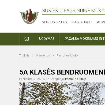
BUKIŠKIO PAGRINDINĖ MOK
VEIKLOS SRITYS
PASLAUGOS
ADMI
PRADŽIA
UGDYMAS
PAGALBA MOKINIAMS IR 
Titulinis
Naujienos
Pamokos kitaip
5A KLASĖS BENDRUOMENĖ
Paskelbta: 2026-05-17
Kategorija:
Pamokos kitaip