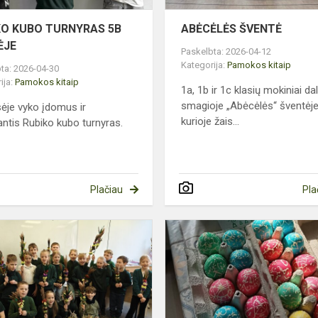
KO KUBO TURNYRAS 5B
ABĖCĖLĖS ŠVENTĖ
ĖJE
Paskelbta: 2026-04-12
Kategorija:
Pamokos kitaip
ta: 2026-04-30
ija:
Pamokos kitaip
1a, 1b ir 1c klasių mokiniai d
smagioje „Abėcėlės“ šventėje
sėje vyko įdomus ir
kurioje žais...
iantis Rubiko kubo turnyras.
Plačiau
Pla
EDUKACINĖ
I
PAMOKĖLĖ
„VERBŲ
S
RIŠIMAS“
AS