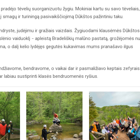
adėjo tėvelių suorganizuotu žygiu. Mokiniai kartu su savo tėveliais,
 į smagų ir turiningą pasivaikščiojimą Dūkštos pažintiniu taku.
ryste, judėjimu ir gražiais vaizdais. Žygiuodami klausėmės Dūkštos
slėnio vaiduoklį
apleistą Bradeliškių malūno pastatą, grožėjomės n
–
rama, o dalį kelio lydėjęs gegutės kukavimas mums pranašavo ilgus
ndžiavome, bendravome, o vaikai dar ir pasmaližiavo keptais zefyrais
 dar labiau sustiprinti klasės bendruomenės ryšius.