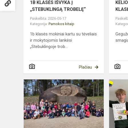
1B KLASĖS IŠVYKA Į
KELIO
„STEBUKLINGĄ TROBELĘ“
KLAS
Paskelbta: 2026-05-17
Paskelb
Kategorija:
Pamokos kitaip
Kategor
1b klasės mokiniai kartu su tėveliais
Gegužė
ir mokytojomis lankėsi
smagią 
„Stebuklingoje trob...
Plačiau
1A,
1B
ir
1C
NUOTYKIAI
ANYKŠČIUO
NUO