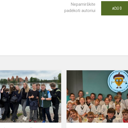
Nepamirškite
0
AČIŪ
padėkoti autoriui
KELIONĖ
Į
VIDURAMŽIUS:
6A
NGĄ
KLASĖ
TRAKUOSE