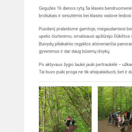
Gegužės 16 dienos rytą 5a klasės bendruomenė pr
broliukais ir sesutėmis bei klasės vadove leidosi
Pusdienį praleidome gamtoje, mėgaudamiesi bend
upelio čiurlenimo, smalsiausi apžiūrėjo Dūkštos 
Buivydų piliakalnio regyklos atsiveriančia pano
gyvenimus ir dar daug būsimų išvykų.
Po aktyvaus žygio laukė jauki pertraukėlė – užka
Tai buvo puiki proga ne tik atsipalaiduoti, bet ir