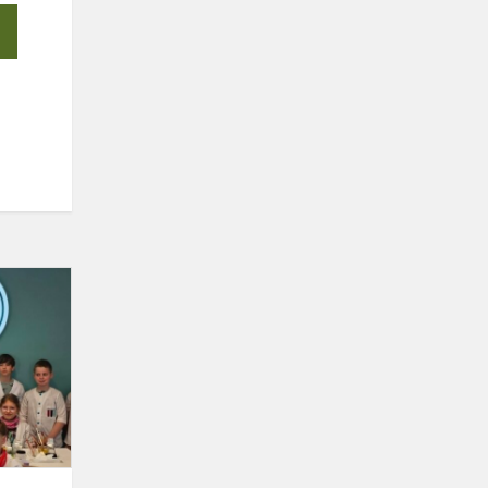
PAMOKOS
KITAIP:
KAI
MENAS
SUSITINKA
SU
MOKSLU