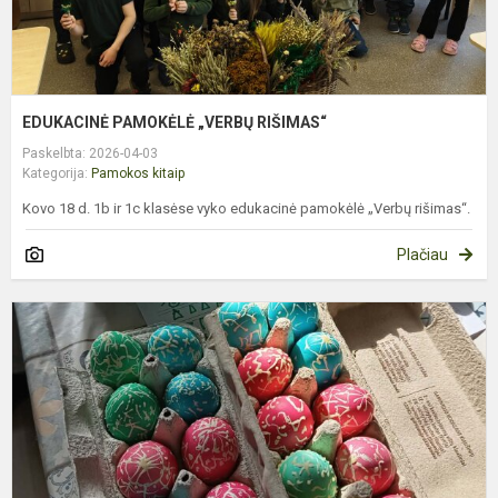
EDUKACINĖ PAMOKĖLĖ „VERBŲ RIŠIMAS“
Paskelbta: 2026-04-03
Kategorija:
Pamokos kitaip
Kovo 18 d. 1b ir 1c klasėse vyko edukacinė pamokėlė „Verbų rišimas“.
Plačiau
2
K
M
P
S
M
M