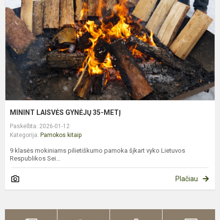
3
M
MININT LAISVĖS GYNĖJŲ 35-METĮ
Paskelbta: 2026-01-12
Kategorija:
Pamokos kitaip
9 klasės mokiniams pilietiškumo pamoka šįkart vyko Lietuvos
Respublikos Sei...
Plačiau