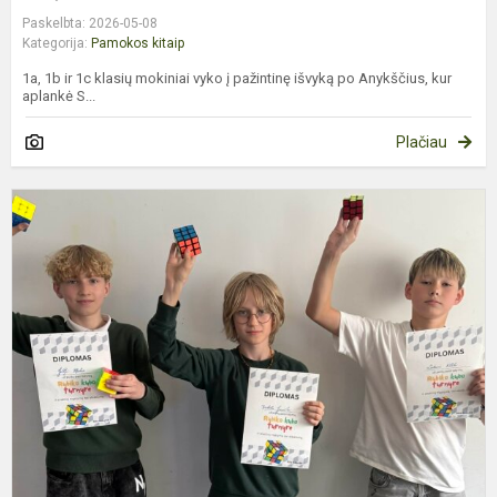
Paskelbta: 2026-05-08
Kategorija:
Pamokos kitaip
1a, 1b ir 1c klasių mokiniai vyko į pažintinę išvyką po Anykščius, kur
aplankė S...
Plačiau
R
K
T
5
K