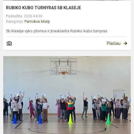
RUBIKO KUBO TURNYRAS 5B KLASĖJE
Paskelbta: 2026-04-30
Kategorija:
Pamokos kitaip
5b klasėje vyko įdomus ir įtraukiantis Rubiko kubo turnyras.
Plačiau
A
Š