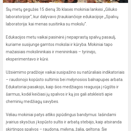
Šių metų gegužės 15 dieną 3b klasės mokiniai lankėsi „Giliuko
laboratorijoje“, kur dalyvavo įtraukiančioje edukacijoje „Spalvų
laboratorija: kai menas susitinka su mokslu“.
Edukacijos metu vaikai pasinėrė į nepaprastą spalvų pasaulį,
kuriame susijungė gamtos mokslai ir kūryba. Mokiniai tapo
mažaisiais mokslininkais ir menininkais – tyrinėjo,
eksperimentavo ir kūrė.
Užsiėmimo pradžioje vaikai susipažino su natūraliais indikatoriais
– raudonojo kopūsto sultimis bei mėlynosios balnapupės arbata.
Edukatoriai pasakojo, kaip šios medžiagos reaguoja į rūgštis ir
šarmus, kodėl keičiasi jų spalvos ir ką jos gali atskleisti apie
cheminių medžiagų savybes.
Vėliau mokiniai patys atliko įspūdingus bandymus: lašindami
įvairius skysčius į kopūsto sultis ir arbatą stebėjo, kaip atsiranda
skirtingos spalvos – raudona, mėlyna, žalia, geltona. Šie