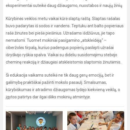
eksperimentai suteikė daug džiaugsmo, nuostabos ir naujų žinių.
Kūrybinės veiklos metu vaikai kūrė slaptą raštą. Slaptas rašalas
buvo padarytas iš sodos ir vandens. Teptuku ant balto popieriaus
rašė žinutes bei piešė piešinius. Užrašams išdžiūvus, jie tapo
nematomi. Tuomet mokiniai pasigamino „atskleidėją“ –
ciberžolės tirpalą, kuriuo padengus popierių paslėpti užrašai
išryškėjo ryškia spalva. Vaikai su dideliu susidomėjimu stebėjo
cheminę reakciją ir džiaugėsi atskleistomis slaptomis žinutėmis.
Ši edukacija vaikams suteikė ne tik daug gerų emocijų, bet ir
galimybę praktiškai pažinti mokslo pasaulį. Smalsumas,
kūrybiškumas ir atradimo džiaugsmas lydėjo kiekvieną veiklą, o
įgytos patirtys dar ilgai išliks mokinių atmintyje.