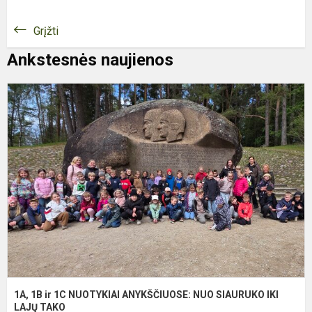
Grįžti
Ankstesnės naujienos
1
1
ir
1
N
A
N
S
I
L
T.
1A, 1B ir 1C NUOTYKIAI ANYKŠČIUOSE: NUO SIAURUKO IKI
LAJŲ TAKO