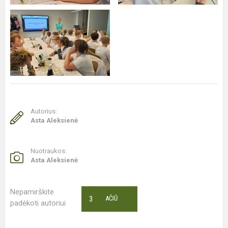
Autorius:
Asta Aleksienė
Nuotraukos:
Asta Aleksienė
Nepamirškite
3
AČIŪ
padėkoti autoriui