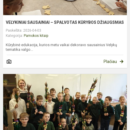
VELYKINIAI SAUSAINIAI – SPALVOTAS KŪRYBOS DŽIAUGSMAS
Paskelbta: 2026-04-03
Kategorija:
Pamokos kitaip
Kūrybinė edukacija, kurios metu vaikai dekoravo sausainius Velykų
tematika valgo...
Plačiau
E
P
„
R