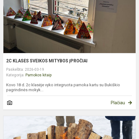
2C KLASĖS SVEIKOS MITYBOS ĮPROČIAI
Paskelbta: 2026-03-19
Kategorija:
Pamokos kitaip
Kovo 18 d. 2c klasėje vyko integruota pamoka kartu su Bukiškio
pagrindinės mokyk...
Plačiau
M
L
G