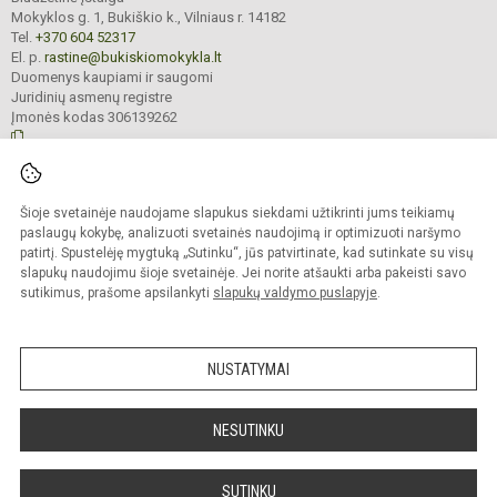
Mokyklos g. 1, Bukiškio k., Vilniaus r. 14182
Tel.
+370 604 52317
El. p.
rastine@bukiskiomokykla.lt
Duomenys kaupiami ir saugomi
Juridinių asmenų registre
Įmonės kodas 306139262
© 2023. Bukiškio pagrindinė mokykla. Visos teisės saugomos.
Šioje svetainėje naudojame slapukus siekdami užtikrinti jums teikiamų
Kopijuoti turinį be raštiško Bukiškio pagrindinės mokyklos administracijos
sutikimo griežtai draudžiama.
paslaugų kokybę, analizuoti svetainės naudojimą ir optimizuoti naršymo
patirtį. Spustelėję mygtuką „Sutinku“, jūs patvirtinate, kad sutinkate su visų
Prieinamumo paraiška
Slapukų valdymas
slapukų naudojimu šioje svetainėje. Jei norite atšaukti arba pakeisti savo
sutikimus, prašome apsilankyti
slapukų valdymo puslapyje
.
Sumanus būdas atnaujinti
mokyklos interneto
svetainę
NUSTATYMAI
NESUTINKU
SUTINKU