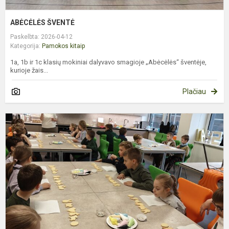
ABĖCĖLĖS ŠVENTĖ
Paskelbta: 2026-04-12
Kategorija:
Pamokos kitaip
1a, 1b ir 1c klasių mokiniai dalyvavo smagioje „Abėcėlės“ šventėje,
kurioje žais...
Plačiau
V
S
–
S
K
D