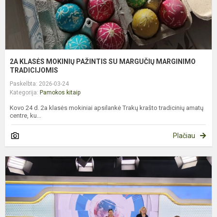
T
2A KLASĖS MOKINIŲ PAŽINTIS SU MARGUČIŲ MARGINIMO
TRADICIJOMIS
Paskelbta: 2026-03-24
Kategorija:
Pamokos kitaip
Kovo 24 d. 2a klasės mokiniai apsilankė Trakų krašto tradicinių amatų
centre, ku...
Plačiau
I
Į
L