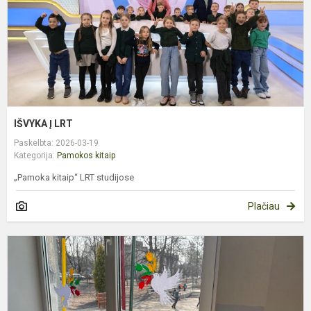
IŠVYKA Į LRT
Paskelbta: 2026-03-19
Kategorija:
Pamokos kitaip
„Pamoka kitaip“ LRT studijose
Plačiau
2
K
S
M
Į