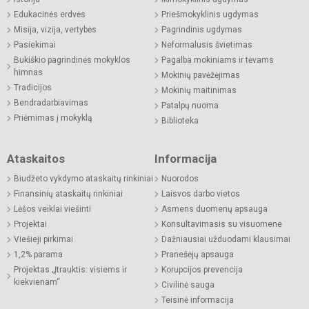
Edukacinės erdvės
Priešmokyklinis ugdymas
Misija, vizija, vertybės
Pagrindinis ugdymas
Pasiekimai
Neformalusis švietimas
Bukiškio pagrindinės mokyklos
Pagalba mokiniams ir tėvams
himnas
Mokinių pavėžėjimas
Tradicijos
Mokinių maitinimas
Bendradarbiavimas
Patalpų nuoma
Priėmimas į mokyklą
Biblioteka
Ataskaitos
Informacija
Biudžeto vykdymo ataskaitų rinkiniai
Nuorodos
Finansinių ataskaitų rinkiniai
Laisvos darbo vietos
Lėšos veiklai viešinti
Asmens duomenų apsauga
Projektai
Konsultavimasis su visuomene
Viešieji pirkimai
Dažniausiai užduodami klausimai
1,2% parama
Pranešėjų apsauga
Projektas „Įtrauktis: visiems ir
Korupcijos prevencija
kiekvienam“
Civilinė sauga
Teisinė informacija