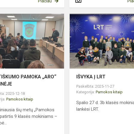
Plačiau
Pla
AS
PILIETIŠKUMO
PAMOKA
„ARO“
BŪSTINĖJE
ETIŠKUMO PAMOKA „ARO“
IŠVYKA Į LRT
INĖJE
Paskelbta: 2025-11-27
Kategorija:
Pamokos kitaip
ta: 2025-12-18
ija:
Pamokos kitaip
Spalio 27 d. 3b klasės mokinia
lankėsi LRT.
tiniausia šių metų „Pamokos
“ patirtis 9 klasės mokiniams –
ė...