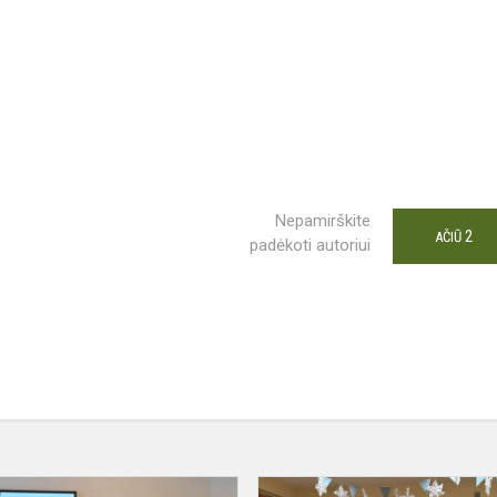
Nepamirškite
2
AČIŪ
padėkoti autoriui
RIMO