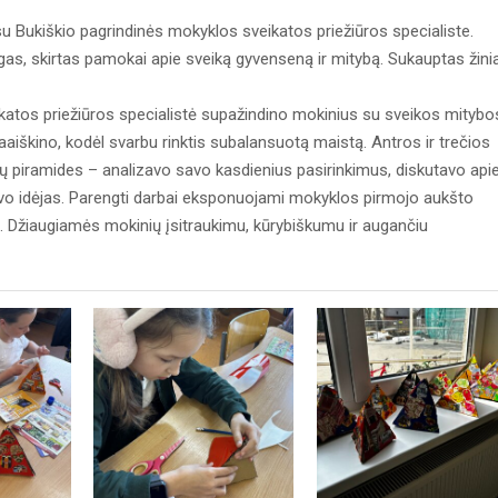
u Bukiškio pagrindinės mokyklos sveikatos priežiūros specialiste.
gas, skirtas pamokai apie sveiką gyvenseną ir mitybą. Sukauptas žini
tos priežiūros specialistė supažindino mokinius su sveikos mitybo
paaiškino, kodėl svarbu rinktis subalansuotą maistą. Antros ir trečios
 piramides – analizavo savo kasdienius pasirinkimus, diskutavo api
savo idėjas. Parengti darbai eksponuojami mokyklos pirmojo aukšto
ė. Džiaugiamės mokinių įsitraukimu, kūrybiškumu ir augančiu