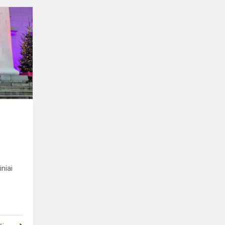
KALĖDŲ
PĖDSAKAIS
SENAMIESTYJE
niai