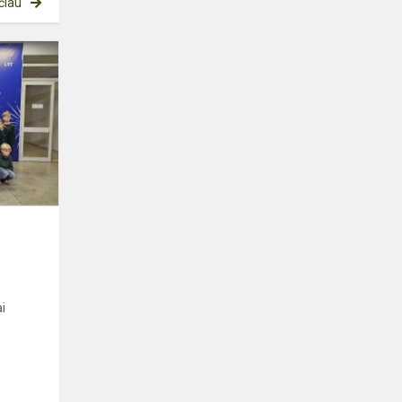
čiau
IŠVYKA
Į
LRT
i