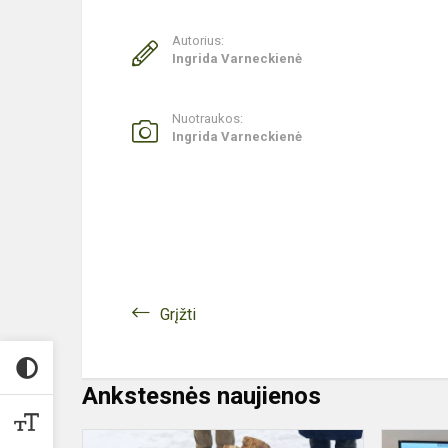
Autorius:
Ingrida Varneckienė
Nuotraukos:
Ingrida Varneckienė
Grįžti
Ankstesnės naujienos
MININT