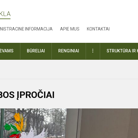
YKLA
NISTRACINĖ INFORMACIJA
APIE MUS
KONTAKTAI
DAUGIAU
TĖVAMS
BŪRELIAI
RENGINIAI
STRUKTŪRA IR 
BOS ĮPROČIAI