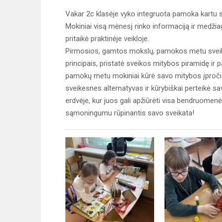
Vakar 2c klasėje vyko integruota pamoka kartu s
Mokiniai visą mėnesį rinko informaciją ir medžia
pritaikė praktinėje veikloje.
Pirmosios, gamtos mokslų, pamokos metu sveika
principais, pristatė sveikos mitybos piramidę ir 
pamokų metu mokiniai kūrė savo mitybos įpročių
sveikesnes alternatyvas ir kūrybiškai perteikė 
erdvėje, kur juos gali apžiūrėti visa bendruomen
sąmoningumu rūpinantis savo sveikata!