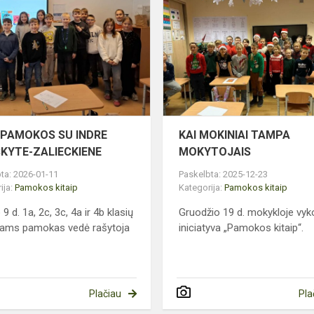
PAMOKOS
SU
INDRE
PLIUŠKYTE-
ZALIECKIENE
 PAMOKOS SU INDRE
KAI MOKINIAI TAMPA
ŠKYTE-ZALIECKIENE
MOKYTOJAIS
ta: 2026-01-11
Paskelbta: 2025-12-23
ija:
Pamokos kitaip
Kategorija:
Pamokos kitaip
9 d. 1a, 2c, 3c, 4a ir 4b klasių
Gruodžio 19 d. mokykloje vyk
iams pamokas vedė rašytoja
iniciatyva „Pamokos kitaip“.
Plačiau
Pla