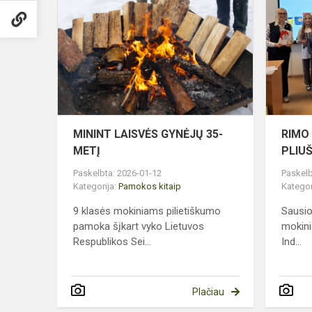
LAISVĖS
GYNĖJŲ
35-
METĮ
MININT LAISVĖS GYNĖJŲ 35-
RIMO
METĮ
PLIU
Paskelbta: 2026-01-12
Paskelb
Kategorija:
Pamokos kitaip
Kategor
9 klasės mokiniams pilietiškumo
Sausio 
pamoka šįkart vyko Lietuvos
mokin
Respublikos Sei...
Ind...
Plačiau