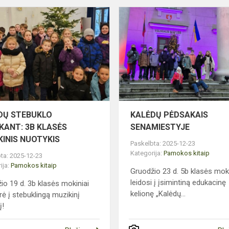
KALĖDŲ
STEBUKLO
BEIEŠKANT:
3B
KLASĖS
MUZIKINIS
NUOTYKIS
DŲ STEBUKLO
KALĖDŲ PĖDSAKAIS
KANT: 3B KLASĖS
SENAMIESTYJE
KINIS NUOTYKIS
Paskelbta: 2025-12-23
Kategorija:
Pamokos kitaip
ta: 2025-12-23
ija:
Pamokos kitaip
Gruodžio 23 d. 5b klasės moki
leidosi į įsimintiną edukacinę
io 19 d. 3b klasės mokiniai
kelionę „Kalėdų...
rė į stebuklingą muzikinį
į!