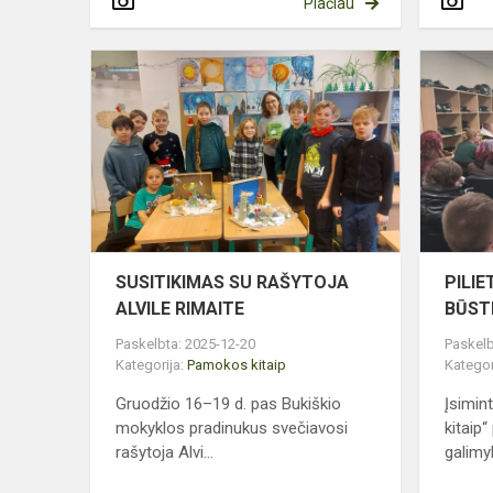
Plačiau
SUSITIKIM
SU
RAŠYTOJA
ALVILE
RIMAITE
SUSITIKIMAS SU RAŠYTOJA
PILI
ALVILE RIMAITE
BŪST
Paskelbta: 2025-12-20
Paskelb
Kategorija:
Pamokos kitaip
Kategor
Gruodžio 16–19 d. pas Bukiškio
Įsimin
mokyklos pradinukus svečiavosi
kitaip
rašytoja Alvi...
galimyb