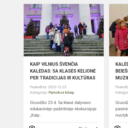
KAIP
VILNIUS
ŠVENČIA
KALĖDAS:
5A
KLASĖS
KELIONĖ
PER
TRADICI...
KAIP VILNIUS ŠVENČIA
KALĖ
KALĖDAS: 5A KLASĖS KELIONĖ
BEIEŠ
PER TRADICIJAS IR KULTŪRAS
MUZI
Paskelbta: 2025-12-23
Paskelb
Kategorija:
Pamokos kitaip
Kategor
Gruodžio 23 d. 5a klasė dalyvavo
Gruodž
edukacinėje-pažintinėje ekskursijoje
pasinė
„Kaip...
nuotyk