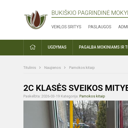
BUKIŠKIO PAGRINDINĖ MOK
VEIKLOS SRITYS
PASLAUGOS
ADMI
PRADŽIA
UGDYMAS
PAGALBA MOKINIAMS IR 
Titulinis
Naujienos
Pamokos kitaip
2C KLASĖS SVEIKOS MITY
Paskelbta: 2026-03-19
Kategorija:
Pamokos kitaip