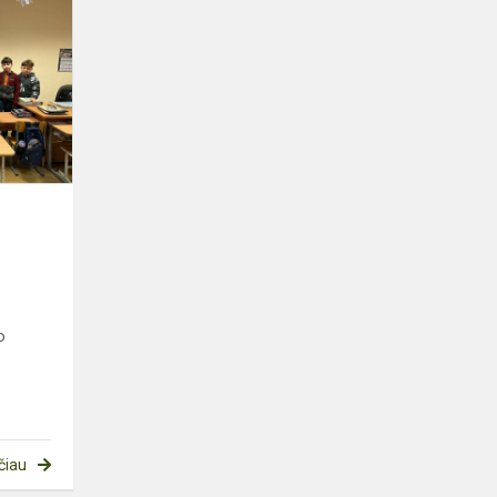
MOKINIAI
TAMPA
MOKYTOJAIS
o
čiau