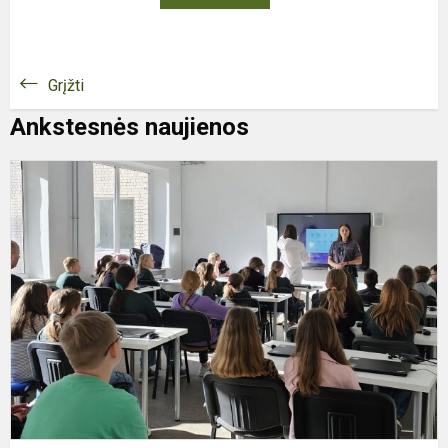
Grįžti
Ankstesnės naujienos
P
p
,
-
n