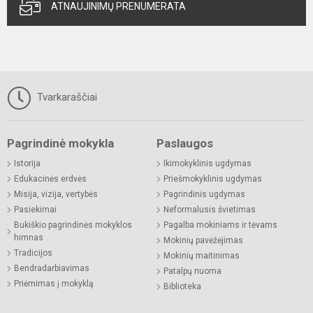
ATNAUJINIMŲ PRENUMERATA
Tvarkaraščiai
Pagrindinė mokykla
Paslaugos
Istorija
Ikimokyklinis ugdymas
Edukacinės erdvės
Priešmokyklinis ugdymas
Misija, vizija, vertybės
Pagrindinis ugdymas
Pasiekimai
Neformalusis švietimas
Bukiškio pagrindinės mokyklos
Pagalba mokiniams ir tėvams
himnas
Mokinių pavėžėjimas
Tradicijos
Mokinių maitinimas
Bendradarbiavimas
Patalpų nuoma
Priėmimas į mokyklą
Biblioteka