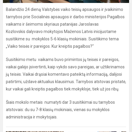
Balandžio 24 dieną Valstybės vaiko teisių apsaugos ir įvaikinimo
tarnybos prie Socialinės apsaugos ir darbo ministerijos Pagalbos
vaikams ir šeimoms skyriaus patarėjas Jaroslavas
Kozlovskis dalyvavo mokytojos Maženos Latvis inicijuotame
susitikime su mokyklos 5-6 klasių mokiniais. Susitikimo tema
„Vaiko teisės ir pareigos. Kur kreiptis pagalbos?“
Susitikimo metu vaikams buvo primintos jų teisės ir pareigos,
vaikai galėjo įsivertinti, kaip vykdo savo pareigas, ar užtikrinamos
jų teisės. Vaikai drąsiai komentavo pateiktą informaciją, dalijosi
patirtimi, uždavė aktualius klausimus. Tarnybos atstovas pristatė,
kur vaikai gali kreiptis pagalbos tiek mokykloje, tiek už jos ribų.
Šiais mokslo metais numatyti dar 3 susitikimai su tarnybos
atstovais: du su 7-8 klasių mokiniais, vienas su mokyklos
administracija ir mokytojais.