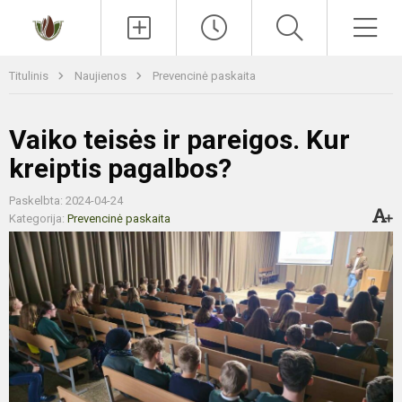
Paieška
Men
Titulinis
Naujienos
Prevencinė paskaita
Vaiko teisės ir pareigos. Kur
kreiptis pagalbos?
Paskelbta: 2024-04-24
Kategorija:
Prevencinė paskaita