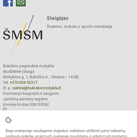
Steigėjas
Švietimo, mokslo ir sporto ministerija
Bukiškio pagrindinė mokykla
Biudžetinė įstaiga
Mokyklos g. 1, Bukiškio k., Vilniaus r. 14182
Tel.
+370 604 52317
El. p.
rastine@bukiskiomokykla.lt
Duomenys kaupiami ir saugomi
Juridinių asmenų registre
Įmonės kodas 306139262
© 2023. Bukiškio pagrindinė mokykla. Visos teisės saugomos.
Šioje svetainėje naudojame slapukus siekdami užtikrinti jums teikiamų
Kopijuoti turinį be raštiško Bukiškio pagrindinės mokyklos administracijos
sutikimo griežtai draudžiama.
paslaugų kokybę, analizuoti svetainės naudojimą ir optimizuoti naršymo