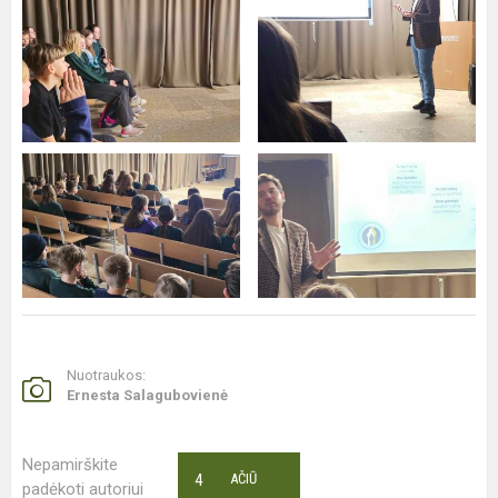
Nuotraukos:
Ernesta Salagubovienė
Nepamirškite
4
AČIŪ
padėkoti autoriui