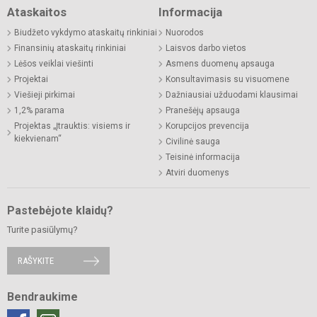
Ataskaitos
Informacija
Biudžeto vykdymo ataskaitų rinkiniai
Nuorodos
Finansinių ataskaitų rinkiniai
Laisvos darbo vietos
Lėšos veiklai viešinti
Asmens duomenų apsauga
Projektai
Konsultavimasis su visuomene
Viešieji pirkimai
Dažniausiai užduodami klausimai
1,2% parama
Pranešėjų apsauga
Projektas „Įtrauktis: visiems ir
Korupcijos prevencija
kiekvienam“
Civilinė sauga
Teisinė informacija
Atviri duomenys
Pastebėjote klaidų?
Turite pasiūlymų?
RAŠYKITE
Bendraukime