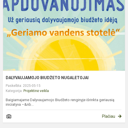
B
N
DALYVAUJAMOJO BIUDŽETO NUGALĖTOJAI
Paskelbta: 2025-05-15
Kategorija:
Projektinė veikla
Baigiamajame Dalyvaujamojo Biudžeto renginyje išrinkta geriausią
iniciatyva –&nb...
Plačiau