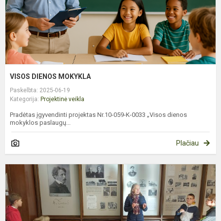
VISOS DIENOS MOKYKLA
Paskelbta: 2025-06-19
Kategorija:
Projektinė veikla
Pradėtas įgyvendinti projektas Nr.10-059-K-0033 „Visos dienos
mokyklos paslaugų...
Plačiau
T
P
Č
A