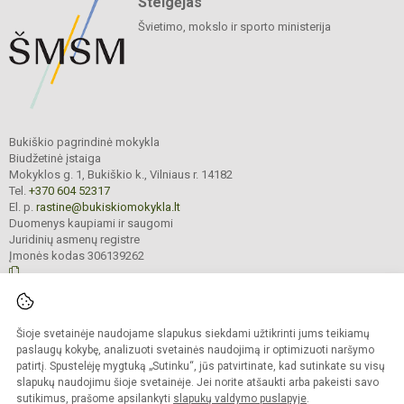
Steigėjas
Švietimo, mokslo ir sporto ministerija
Bukiškio pagrindinė mokykla
Biudžetinė įstaiga
Mokyklos g. 1, Bukiškio k., Vilniaus r. 14182
Tel.
+370 604 52317
El. p.
rastine@bukiskiomokykla.lt
Duomenys kaupiami ir saugomi
Juridinių asmenų registre
Įmonės kodas 306139262
© 2023. Bukiškio pagrindinė mokykla. Visos teisės saugomos.
Šioje svetainėje naudojame slapukus siekdami užtikrinti jums teikiamų
Kopijuoti turinį be raštiško Bukiškio pagrindinės mokyklos administracijos
sutikimo griežtai draudžiama.
paslaugų kokybę, analizuoti svetainės naudojimą ir optimizuoti naršymo
patirtį. Spustelėję mygtuką „Sutinku“, jūs patvirtinate, kad sutinkate su visų
Prieinamumo paraiška
Slapukų valdymas
slapukų naudojimu šioje svetainėje. Jei norite atšaukti arba pakeisti savo
sutikimus, prašome apsilankyti
slapukų valdymo puslapyje
.
Sumanus būdas atnaujinti