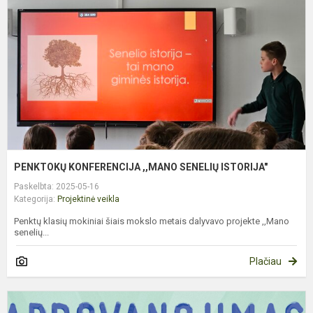
S
I
PENKTOKŲ KONFERENCIJA ,,MANO SENELIŲ ISTORIJA"
Paskelbta: 2025-05-16
Kategorija:
Projektinė veikla
Penktų klasių mokiniai šiais mokslo metais dalyvavo projekte ,,Mano
senelių...
Plačiau
D