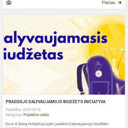
Plačiau
P
D
B
I
PRASIDĖJO DALYVAUJAMOJO BIUDŽETO INICIATYVA
Paskelbta: 2025-03-10
Kategorija:
Projektinė veikla
Kovo 6 dieną mokykloje įvyko įvadinis Dalyvaujamojo biudžeto