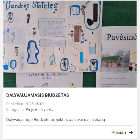
D
B
DALYVAUJAMASIS BIUDŽETAS
Paskelbta: 2025-05-02
Kategorija:
Projektinė veikla
Dalyvaujamojo Biudžeto projektas pasiekė naują etapą.
Plačiau