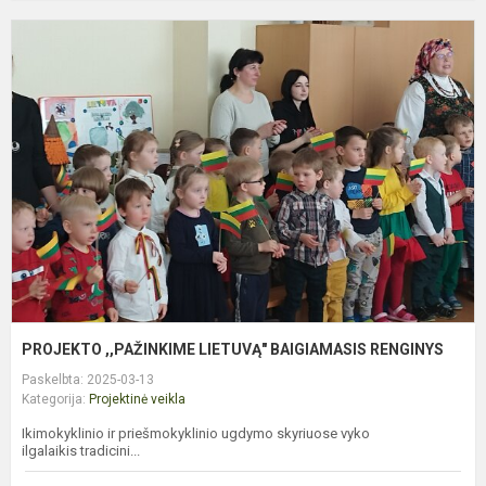
P
,
L
B
R
PROJEKTO ,,PAŽINKIME LIETUVĄ" BAIGIAMASIS RENGINYS
Paskelbta: 2025-03-13
Kategorija:
Projektinė veikla
Ikimokyklinio ir priešmokyklinio ugdymo skyriuose vyko
ilgalaikis tradicini...