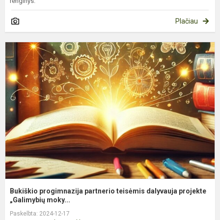
renginys.
Plačiau
B
p
p
t
d
p
Bukiškio progimnazija partnerio teisėmis dalyvauja projekte
„Galimybių moky...
Paskelbta: 2024-12-17