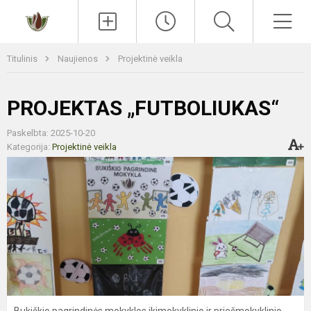
Paieška
Men
Titulinis
Naujienos
Projektinė veikla
PROJEKTAS „FUTBOLIUKAS“
Paskelbta: 2025-10-20
Kategorija:
Projektinė veikla