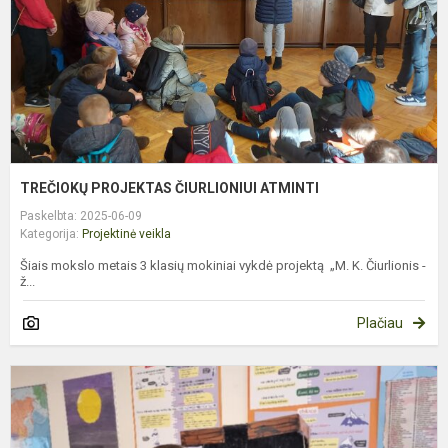
TREČIOKŲ PROJEKTAS ČIURLIONIUI ATMINTI
Paskelbta: 2025-06-09
Kategorija:
Projektinė veikla
Šiais mokslo metais 3 klasių mokiniai vykdė projektą „M. K. Čiurlionis -
ž...
Plačiau
K
P
„
S