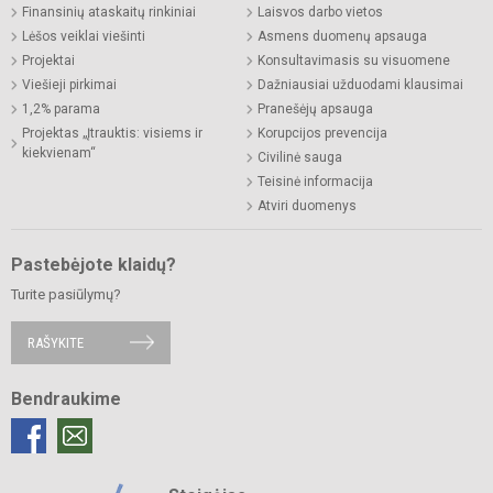
Finansinių ataskaitų rinkiniai
Laisvos darbo vietos
Lėšos veiklai viešinti
Asmens duomenų apsauga
Projektai
Konsultavimasis su visuomene
Viešieji pirkimai
Dažniausiai užduodami klausimai
1,2% parama
Pranešėjų apsauga
Projektas „Įtrauktis: visiems ir
Korupcijos prevencija
kiekvienam“
Civilinė sauga
Teisinė informacija
Atviri duomenys
Pastebėjote klaidų?
Turite pasiūlymų?
RAŠYKITE
Bendraukime