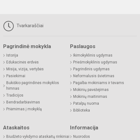
Tvarkaraščiai
Pagrindinė mokykla
Paslaugos
Istorija
Ikimokyklinis ugdymas
Edukacinės erdvės
Priešmokyklinis ugdymas
Misija, vizija, vertybės
Pagrindinis ugdymas
Pasiekimai
Neformalusis švietimas
Bukiškio pagrindinės mokyklos
Pagalba mokiniams ir tėvams
himnas
Mokinių pavėžėjimas
Tradicijos
Mokinių maitinimas
Bendradarbiavimas
Patalpų nuoma
Priėmimas į mokyklą
Biblioteka
Ataskaitos
Informacija
Biudžeto vykdymo ataskaitų rinkiniai
Nuorodos