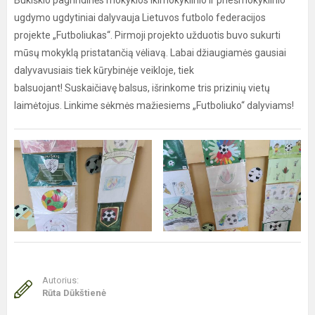
Bukiškio pagrindinės mokyklos ikimokyklinio ir priešmokyklinio
ugdymo ugdytiniai dalyvauja Lietuvos futbolo federacijos
projekte „Futboliukas“. Pirmoji projekto užduotis buvo sukurti
mūsų mokyklą pristatančią vėliavą. Labai džiaugiamės gausiai
dalyvavusiais tiek kūrybinėje veikloje, tiek
balsuojant! Suskaičiavę balsus, išrinkome tris prizinių vietų
laimėtojus. Linkime sėkmės mažiesiems „Futboliuko“ dalyviams!
Autorius:
Rūta Dūkštienė