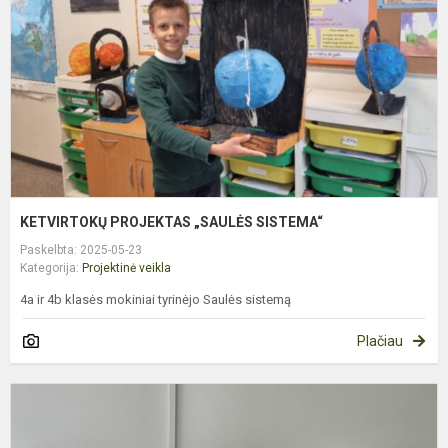
KETVIRTOKŲ PROJEKTAS „SAULĖS SISTEMA“
Paskelbta: 2025-05-23
Kategorija:
Projektinė veikla
4a ir 4b klasės mokiniai tyrinėjo Saulės sistemą
Plačiau
P
K
,