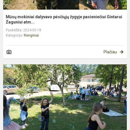
Mūsų mokiniai dalyvavo pėsčiųjų žygyje pasieniečiui Gintarui
Žaguniui atm...
Paskelbta: 2024-05-18
Kategorija:
Renginiai
Plačiau
D
p
V
d