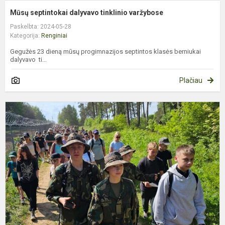
Mūsų septintokai dalyvavo tinklinio varžybose
Paskelbta: 2024-05-28
Kategorija:
Renginiai
Gegužės 23 dieną mūsų progimnazijos septintos klasės berniukai
dalyvavo ti...
Plačiau
M
m
d
p
ž
p
Gi