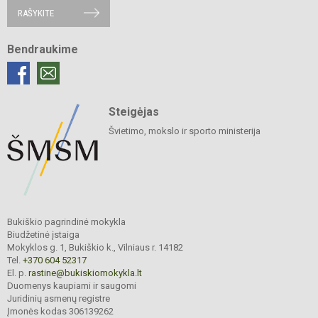
RAŠYKITE
Bendraukime
Steigėjas
Švietimo, mokslo ir sporto ministerija
Bukiškio pagrindinė mokykla
Biudžetinė įstaiga
Mokyklos g. 1, Bukiškio k., Vilniaus r. 14182
Tel.
+370 604 52317
El. p.
rastine@bukiskiomokykla.lt
Duomenys kaupiami ir saugomi
Juridinių asmenų registre
Įmonės kodas 306139262