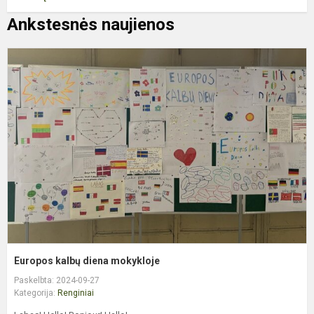
Ankstesnės naujienos
E
k
d
m
Europos kalbų diena mokykloje
Paskelbta: 2024-09-27
Kategorija:
Renginiai