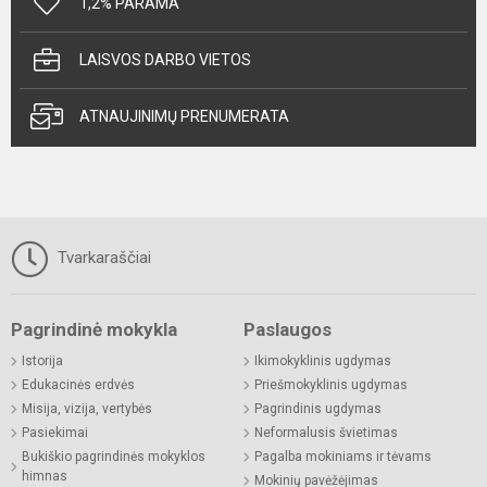
1,2% PARAMA
LAISVOS DARBO VIETOS
ATNAUJINIMŲ PRENUMERATA
Tvarkaraščiai
Pagrindinė mokykla
Paslaugos
Istorija
Ikimokyklinis ugdymas
Edukacinės erdvės
Priešmokyklinis ugdymas
Misija, vizija, vertybės
Pagrindinis ugdymas
Pasiekimai
Neformalusis švietimas
Bukiškio pagrindinės mokyklos
Pagalba mokiniams ir tėvams
himnas
Mokinių pavėžėjimas