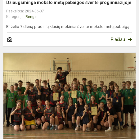
Džiaugsminga mokslo metų pabaigos šventė progimnazijoje
Paskelbta: 2024-06-07
Kategorija:
Renginiai
Birželio 7 dieną pradinių klasių mokiniai šventė mokslo metų pabaigą.
Plačiau
M
s
d
t
v