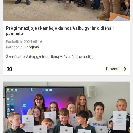
Progimnazijoje skambėjo dainos Vaikų gynimo dienai
paminėti
Paskelbta: 2024-05-16
Kategorija:
Renginiai
Švenčiame Vaikų gynimo dieną – švenčiame ateitį.
Plačiau
P
v
k
„
s
p