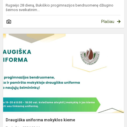
Rugsėjo 28 dieną, Bukiškio progimnazijos bendruomenę džiugino
šeimos sveikatinim...
Plačiau
D
u
m
k
Draugiška uniforma mokyklos kieme