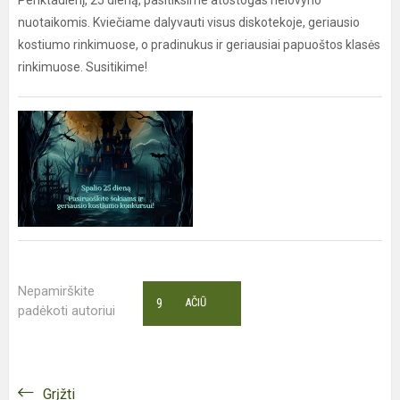
Penktadienį, 25 dieną, pasitiksime atostogas helovyno
nuotaikomis. Kviečiame dalyvauti visus diskotekoje, geriausio
kostiumo rinkimuose, o pradinukus ir geriausiai papuoštos klasės
rinkimuose. Susitikime!
Nepamirškite
9
AČIŪ
padėkoti autoriui
Grįžti