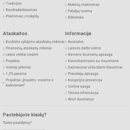
Tradicijos
Mokinių maitinimas
Bendradarbiavimas
Patalpų nuoma
Priėmimas į mokyklą
Biblioteka
Ataskaitos
Informacija
Biudžeto vykdymo ataskaitų rinkiniai
Nuorodos
Finansinių ataskaitų rinkiniai
Laisvos darbo vietos
Lėšos veiklai viešinti
Asmens duomenų apsauga
Projektai
Konsultavimasis su visuomene
Viešieji pirkimai
Dažniausiai užduodami klausimai
1,2% parama
Pranešėjų apsauga
Projektas „Įtrauktis: visiems ir
Korupcijos prevencija
kiekvienam“
Civilinė sauga
Teisinė informacija
Atviri duomenys
Pastebėjote klaidų?
Turite pasiūlymų?