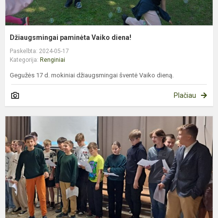
Džiaugsmingai paminėta Vaiko diena!
Paskelbta: 2024-05-17
Kategorija:
Renginiai
Gegužės 17 d. mokiniai džiaugsmingai šventė Vaiko dieną.
Plačiau
P
s
d
V
g
d
p