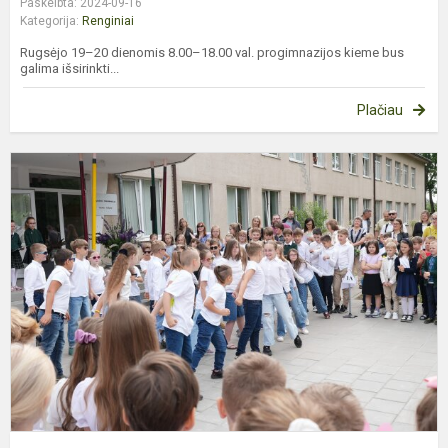
Paskelbta: 2024-09-16
Kategorija:
Renginiai
Rugsėjo 19–20 dienomis 8.00–18.00 val. progimnazijos kieme bus
galima išsirinkti...
Plačiau
D
m
m
p
š
p