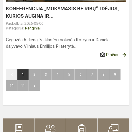
AUGINA
IR...
KONFERENCIJA „MOKYMASIS BE RIBŲ“: IDĖJOS,
KURIOS AUGINA IR...
Paskelbta: 2026-05-06
Kategorija:
Renginiai
Gegužės 6 dieną 7a klasės mokinės Kotryna ir Daniela
dalyvavo Vilniaus Emilijos Pliaterytė...
Plačiau
1
2
3
4
5
6
7
8
9
10
11