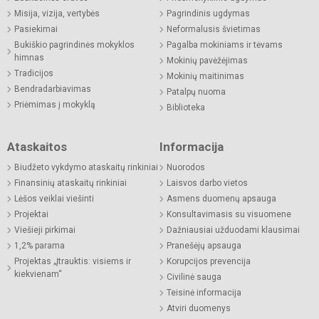
Misija, vizija, vertybės
Pagrindinis ugdymas
Pasiekimai
Neformalusis švietimas
Bukiškio pagrindinės mokyklos
Pagalba mokiniams ir tėvams
himnas
Mokinių pavėžėjimas
Tradicijos
Mokinių maitinimas
Bendradarbiavimas
Patalpų nuoma
Priėmimas į mokyklą
Biblioteka
Ataskaitos
Informacija
Biudžeto vykdymo ataskaitų rinkiniai
Nuorodos
Finansinių ataskaitų rinkiniai
Laisvos darbo vietos
Lėšos veiklai viešinti
Asmens duomenų apsauga
Projektai
Konsultavimasis su visuomene
Viešieji pirkimai
Dažniausiai užduodami klausimai
1,2% parama
Pranešėjų apsauga
Projektas „Įtrauktis: visiems ir
Korupcijos prevencija
kiekvienam“
Civilinė sauga
Teisinė informacija
Atviri duomenys