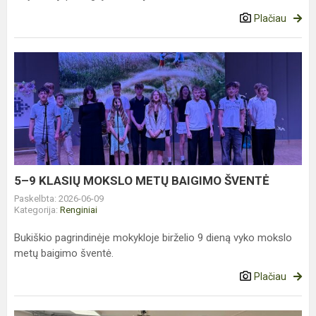
Plačiau
5–
9
KLASIŲ
MOKSLO
METŲ
BAIGIMO
ŠVENTĖ
5–9 KLASIŲ MOKSLO METŲ BAIGIMO ŠVENTĖ
Paskelbta: 2026-06-09
Kategorija:
Renginiai
Bukiškio pagrindinėje mokykloje birželio 9 dieną vyko mokslo
metų baigimo šventė.
Plačiau