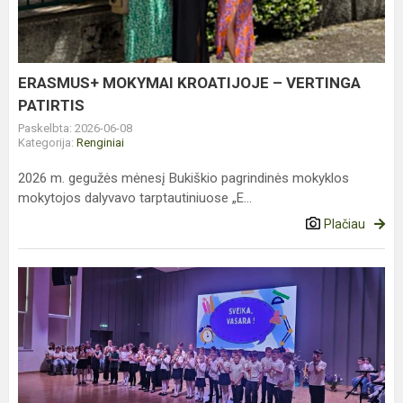
VERTINGA
PATIRTIS
ERASMUS+ MOKYMAI KROATIJOJE – VERTINGA
PATIRTIS
Paskelbta: 2026-06-08
Kategorija:
Renginiai
2026 m. gegužės mėnesį Bukiškio pagrindinės mokyklos
mokytojos dalyvavo tarptautiniuose „E...
Plačiau
PRADINIO
UGDYMO
MOKSLO
METŲ
BAIGIMO
ŠVENTĖ