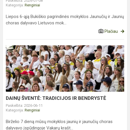
Paskelbta: 2026-07-08
Kategorija:
Renginiai
Liepos 6-ąją Bukiškio pagrindinės mokyklos Jaunučių ir Jaunių
choras dalyvavo Lietuvos mok...
Plačiau
DAINŲ
ŠVENTĖ:
TRADICIJOS
IR
BENDRYSTĖ
DAINŲ ŠVENTĖ: TRADICIJOS IR BENDRYSTĖ
Paskelbta: 2026-06-11
Kategorija:
Renginiai
Birželio 7 dieną mūsų mokyklos jaunių ir jaunučių choras
dalyvavo įspūdingoje Vakarų krašt...