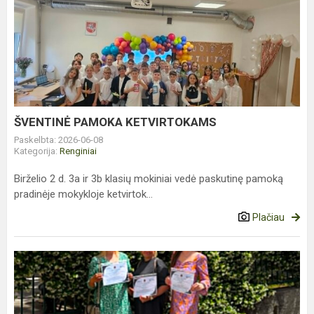
ŠVENTINĖ
PAMOKA
KETVIRTOKAMS
ŠVENTINĖ PAMOKA KETVIRTOKAMS
Paskelbta: 2026-06-08
Kategorija:
Renginiai
Birželio 2 d. 3a ir 3b klasių mokiniai vedė paskutinę pamoką
pradinėje mokykloje ketvirtok...
Plačiau
ERASMUS+
MOKYMAI
KROATIJOJE
–