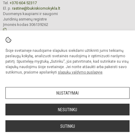
Tel.
+370 604 52317
El. p.
rastine@bukiskiomokykla.lt
Duomenys kaupiami ir saugomi
Juridinių asmenų registre
Įmonės kodas 306139262
© 2023. Bukiškio pagrindinė mokykla. Visos teisės saugomos.
Šioje svetainėje naudojame slapukus siekdami užtikrinti jums teikiamų
Kopijuoti turinį be raštiško Bukiškio pagrindinės mokyklos administracijos
sutikimo griežtai draudžiama.
paslaugų kokybę, analizuoti svetainės naudojimą ir optimizuoti naršymo
patirtį. Spustelėję mygtuką „Sutinku“, jūs patvirtinate, kad sutinkate su visų
Prieinamumo paraiška
Slapukų valdymas
slapukų naudojimu šioje svetainėje. Jei norite atšaukti arba pakeisti savo
sutikimus, prašome apsilankyti
slapukų valdymo puslapyje
.
Sumanus būdas atnaujinti
mokyklos interneto
svetainę
NUSTATYMAI
NESUTINKU
SUTINKU