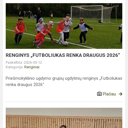
RENGINYS
„FUTBOLIUKAS
RENKA
DRAUGUS
2026“
RENGINYS „FUTBOLIUKAS RENKA DRAUGUS 2026“
Paskelbta: 2026-05-12
Kategorija:
Renginiai
Priešmokyklinio ugdymo grupių ugdytinių renginys „Futboliukas
renka draugus 2026“
Plačiau
MŪSŲ
MOKYKLA
DALYVAVO