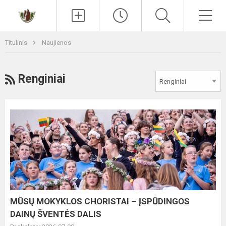
Paieška
Men
Titulinis
Naujienos
RSS
Renginiai
MŪSŲ
MOKYKLOS
CHORISTAI
–
ĮSPŪDINGOS
DAINŲ
ŠVENTĖS
DALIS
MŪSŲ MOKYKLOS CHORISTAI – ĮSPŪDINGOS
DAINŲ ŠVENTĖS DALIS