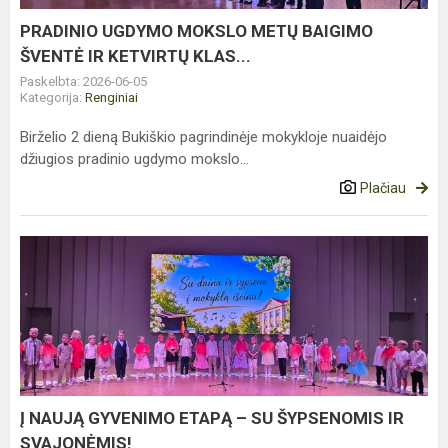
IR
KETVIRTŲ
PRADINIO UGDYMO MOKSLO METŲ BAIGIMO
KLAS...
ŠVENTĖ IR KETVIRTŲ KLAS...
Paskelbta: 2026-06-05
Kategorija:
Renginiai
Birželio 2 dieną Bukiškio pagrindinėje mokykloje nuaidėjo
džiugios pradinio ugdymo mokslo...
Plačiau
Į
NAUJĄ
GYVENIMO
ETAPĄ
–
SU
ŠYPSENOMIS
IR
Į NAUJĄ GYVENIMO ETAPĄ – SU ŠYPSENOMIS IR
SVAJONĖMIS!
SVAJONĖMIS!