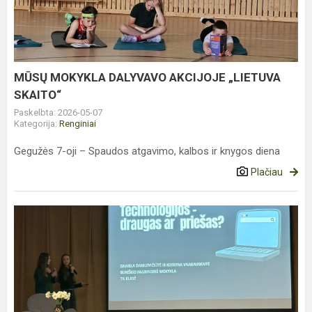
AKCIJOJE
„LIETUVA
SKAITO“
MŪSŲ MOKYKLA DALYVAVO AKCIJOJE „LIETUVA
SKAITO“
Paskelbta: 2026-05-07
Kategorija:
Renginiai
Gegužės 7-oji – Spaudos atgavimo, kalbos ir knygos diena
Plačiau
KONFERENCIJA
„MOKYMASIS
BE
RIBŲ“:
IDĖJOS,
KURIOS