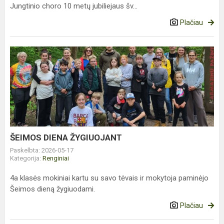
Jungtinio choro 10 metų jubiliejaus šv...
Plačiau
ŠEIMOS
DIENA
ŽYGIUOJANT
ŠEIMOS DIENA ŽYGIUOJANT
Paskelbta: 2026-05-17
Kategorija:
Renginiai
4a klasės mokiniai kartu su savo tėvais ir mokytoja paminėjo
Šeimos dieną žygiuodami.
Plačiau