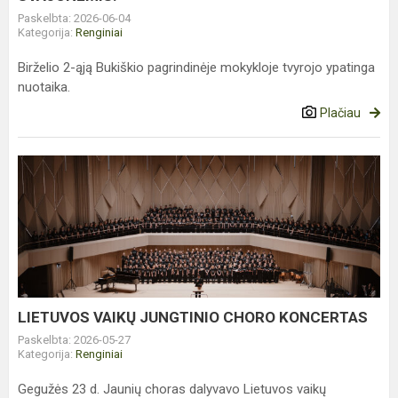
Paskelbta: 2026-06-04
Kategorija:
Renginiai
Birželio 2-ąją Bukiškio pagrindinėje mokykloje tvyrojo ypatinga
nuotaika.
Plačiau
LIETUVOS
VAIKŲ
JUNGTINIO
CHORO
KONCERTAS
LIETUVOS VAIKŲ JUNGTINIO CHORO KONCERTAS
Paskelbta: 2026-05-27
Kategorija:
Renginiai
Gegužės 23 d. Jaunių choras dalyvavo Lietuvos vaikų