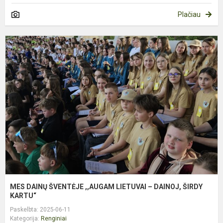
Plačiau
M
D
Š
,
L
–
D
Š
K
MES DAINŲ ŠVENTĖJE ,,AUGAM LIETUVAI – DAINOJ, ŠIRDY
KARTU“
Paskelbta: 2025-06-11
Kategorija:
Renginiai