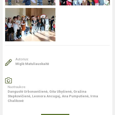
Autorius:
Miglė Matuliauskaitė
Nuotraukos:
Danguolė Urbonavičienė, Gita Ubyšienė, Gražina
Stepkovičienė, Leonora Ancugaj, Ana Pumputienė, Irma
Chalikovė