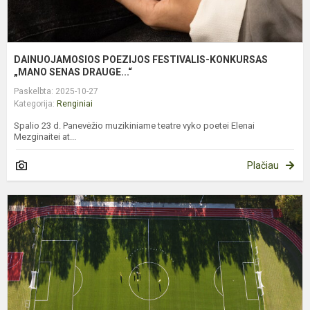
DAINUOJAMOSIOS POEZIJOS FESTIVALIS-KONKURSAS
„MANO SENAS DRAUGE...“
Paskelbta: 2025-10-27
Kategorija:
Renginiai
Spalio 23 d. Panevėžio muzikiniame teatre vyko poetei Elenai
Mezginaitei at...
Plačiau
A
A
B
P
M
S