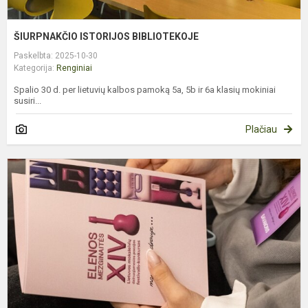
ŠIURPNAKČIO ISTORIJOS BIBLIOTEKOJE
Paskelbta: 2025-10-30
Kategorija:
Renginiai
Spalio 30 d. per lietuvių kalbos pamoką 5a, 5b ir 6a klasių mokiniai
susiri...
Plačiau
D
P
F
K
„
S
D