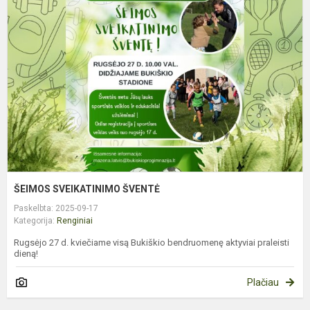
S
Š
ŠEIMOS SVEIKATINIMO ŠVENTĖ
Paskelbta: 2025-09-17
Kategorija:
Renginiai
Rugsėjo 27 d. kviečiame visą Bukiškio bendruomenę aktyviai praleisti
dieną!
Plačiau