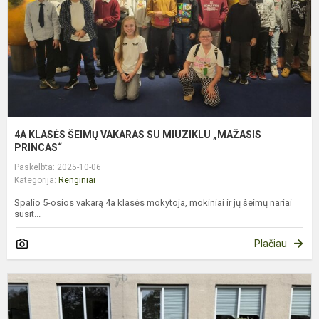
M
„
P
4A KLASĖS ŠEIMŲ VAKARAS SU MIUZIKLU „MAŽASIS
PRINCAS“
Paskelbta: 2025-10-06
Kategorija:
Renginiai
Spalio 5-osios vakarą 4a klasės mokytoja, mokiniai ir jų šeimų nariai
susit...
Plačiau
Š
S
Š