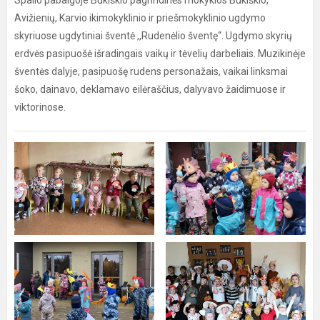
Spalio pabaigoje Bukiškio pagrindinės mokyklos Bukiškio,
Avižienių, Karvio ikimokyklinio ir priešmokyklinio ugdymo
skyriuose ugdytiniai šventė ,,Rudenėlio šventę“. Ugdymo skyrių
erdvės pasipuošė išradingais vaikų ir tėvelių darbeliais. Muzikinėje
šventės dalyje, pasipuošę rudens personažais, vaikai linksmai
šoko, dainavo, deklamavo eilėraščius, dalyvavo žaidimuose ir
viktorinose.