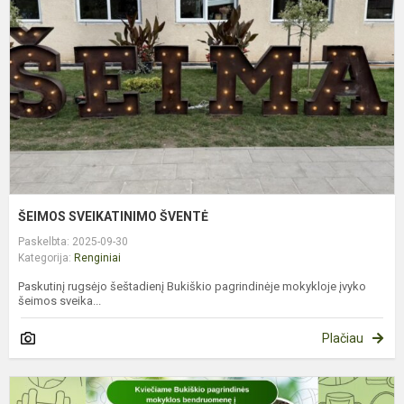
ŠEIMOS SVEIKATINIMO ŠVENTĖ
Paskelbta: 2025-09-30
Kategorija:
Renginiai
Paskutinį rugsėjo šeštadienį Bukiškio pagrindinėje mokykloje įvyko
šeimos sveika...
Plačiau
Š