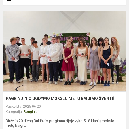
P
U
M
M
B
Š
PAGRINDINIO UGDYMO MOKSLO METŲ BAIGIMO ŠVENTĖ
Paskelbta: 2025-06-20
Kategorija:
Renginiai
Birželio 20 dieną Bukiškio progimnazijoje vyko 5–8 klasių mokslo
metų baigi...