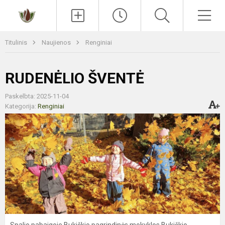
Paieška
Men
Titulinis
Naujienos
Renginiai
RUDENĖLIO ŠVENTĖ
Paskelbta: 2025-11-04
Kategorija:
Renginiai