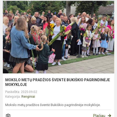
M
M
P
Š
B
P
M
MOKSLO METŲ PRADŽIOS ŠVENTĖ BUKIŠKIO PAGRINDINĖJE
MOKYKLOJE
Paskelbta: 2025-09-02
Kategorija:
Renginiai
Mokslo metų pradžios šventė Bukiškio pagrindinėje mokykloje.
Plačiau