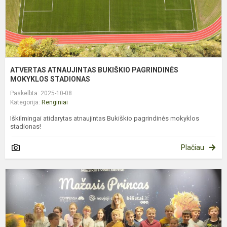
ATVERTAS ATNAUJINTAS BUKIŠKIO PAGRINDINĖS
MOKYKLOS STADIONAS
Paskelbta: 2025-10-08
Kategorija:
Renginiai
Iškilmingai atidarytas atnaujintas Bukiškio pagrindinės mokyklos
stadionas!
Plačiau
4
K
Š
V
S