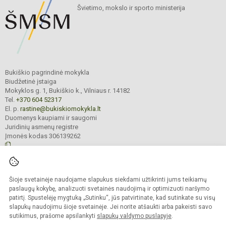
Švietimo, mokslo ir sporto ministerija
Bukiškio pagrindinė mokykla
Biudžetinė įstaiga
Mokyklos g. 1, Bukiškio k., Vilniaus r. 14182
Tel.
+370 604 52317
El. p.
rastine@bukiskiomokykla.lt
Duomenys kaupiami ir saugomi
Juridinių asmenų registre
Įmonės kodas 306139262
© 2023. Bukiškio pagrindinė mokykla. Visos teisės saugomos.
Šioje svetainėje naudojame slapukus siekdami užtikrinti jums teikiamų
Kopijuoti turinį be raštiško Bukiškio pagrindinės mokyklos administracijos
sutikimo griežtai draudžiama.
paslaugų kokybę, analizuoti svetainės naudojimą ir optimizuoti naršymo
patirtį. Spustelėję mygtuką „Sutinku“, jūs patvirtinate, kad sutinkate su visų
Prieinamumo paraiška
Slapukų valdymas
slapukų naudojimu šioje svetainėje. Jei norite atšaukti arba pakeisti savo
sutikimus, prašome apsilankyti
slapukų valdymo puslapyje
.
Sumanus būdas atnaujinti