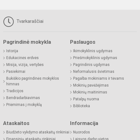
Tvarkaraščiai
Pagrindinė mokykla
Paslaugos
Istorija
Ikimokyklinis ugdymas
Edukacinės erdvės
Priešmokyklinis ugdymas
Misija, vizija, vertybės
Pagrindinis ugdymas
Pasiekimai
Neformalusis švietimas
Bukiškio pagrindinės mokyklos
Pagalba mokiniams ir tėvams
himnas
Mokinių pavėžėjimas
Tradicijos
Mokinių maitinimas
Bendradarbiavimas
Patalpų nuoma
Priėmimas į mokyklą
Biblioteka
Ataskaitos
Informacija
Biudžeto vykdymo ataskaitų rinkiniai
Nuorodos
Finansinių ataskaitų rinkiniai
Laisvos darbo vietos