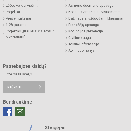
Lėšos veiklai viešinti
Asmens duomenų apsauga
Projektai
Konsultavimasis su visuomene
Viešieji pirkimai
Dažniausiai užduodami klausimai
1,2% parama
Pranešėjų apsauga
Projektas „Įtrauktis: visiems ir
Korupcijos prevencija
kiekvienam“
Civilinė sauga
Teisinė informacija
Atviri duomenys
Pastebėjote klaidų?
Turite pasiūlymų?
RAŠYKITE
Bendraukime
Steigėjas