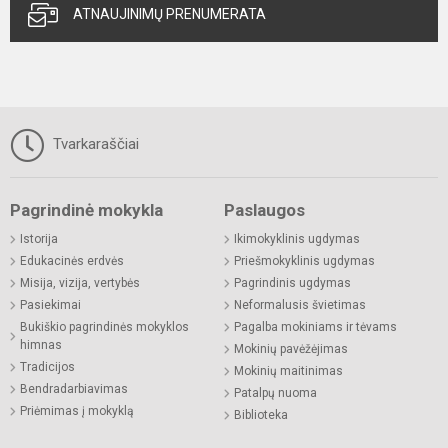
ATNAUJINIMŲ PRENUMERATA
Tvarkaraščiai
Pagrindinė mokykla
Paslaugos
Istorija
Ikimokyklinis ugdymas
Edukacinės erdvės
Priešmokyklinis ugdymas
Misija, vizija, vertybės
Pagrindinis ugdymas
Pasiekimai
Neformalusis švietimas
Bukiškio pagrindinės mokyklos
Pagalba mokiniams ir tėvams
himnas
Mokinių pavėžėjimas
Tradicijos
Mokinių maitinimas
Bendradarbiavimas
Patalpų nuoma
Priėmimas į mokyklą
Biblioteka