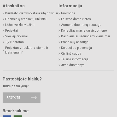
Ataskaitos
Informacija
Biudžeto vykdymo ataskaitų rinkiniai
Nuorodos
Finansinių ataskaitų rinkiniai
Laisvos darbo vietos
Lėšos veiklai viešinti
Asmens duomenų apsauga
Projektai
Konsultavimasis su visuomene
Viešieji pirkimai
Dažniausiai užduodami klausimai
1,2% parama
Pranešėjų apsauga
Projektas „Įtrauktis: visiems ir
Korupcijos prevencija
kiekvienam“
Civilinė sauga
Teisinė informacija
Atviri duomenys
Pastebėjote klaidų?
Turite pasiūlymų?
RAŠYKITE
Bendraukime