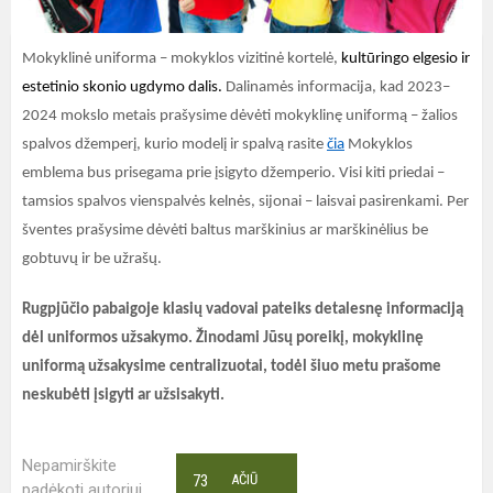
Mokyklinė uniforma – mokyklos vizitinė kortelė,
kultūringo elgesio ir
estetinio skonio ugdymo dalis.
Dalinamės informacija, kad 2023–
2024 mokslo metais prašysime dėvėti mokyklinę uniformą – žalios
spalvos džemperį, kurio modelį ir spalvą rasite
čia
Mokyklos
emblema bus prisegama prie įsigyto džemperio. Visi kiti priedai –
tamsios spalvos vienspalvės kelnės, sijonai – laisvai pasirenkami. Per
šventes prašysime dėvėti baltus marškinius ar marškinėlius be
gobtuvų ir be užrašų.
Rugpjūčio pabaigoje klasių vadovai pateiks detalesnę informaciją
dėl uniformos užsakymo. Žinodami Jūsų poreikį, mokyklinę
uniformą užsakysime centralizuotai, todėl š
iuo metu prašome
neskubėti įsigyti ar užsisakyti.
Nepamirškite
73
AČIŪ
padėkoti autoriui