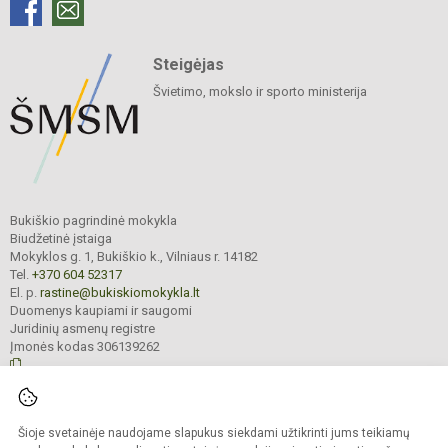
Steigėjas
Švietimo, mokslo ir sporto ministerija
Bukiškio pagrindinė mokykla
Biudžetinė įstaiga
Mokyklos g. 1, Bukiškio k., Vilniaus r. 14182
Tel.
+370 604 52317
El. p.
rastine@bukiskiomokykla.lt
Duomenys kaupiami ir saugomi
Juridinių asmenų registre
Įmonės kodas 306139262
© 2023. Bukiškio pagrindinė mokykla. Visos teisės saugomos.
Šioje svetainėje naudojame slapukus siekdami užtikrinti jums teikiamų
Kopijuoti turinį be raštiško Bukiškio pagrindinės mokyklos administracijos