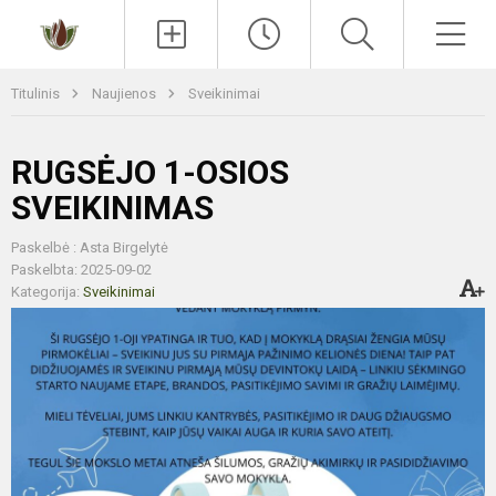
Paieška
Men
Titulinis
Naujienos
Sveikinimai
RUGSĖJO 1-OSIOS
SVEIKINIMAS
Paskelbė : Asta Birgelytė
Paskelbta: 2025-09-02
Kategorija:
Sveikinimai