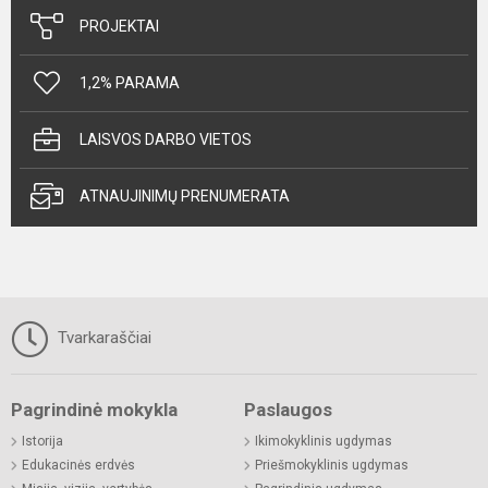
PROJEKTAI
1,2% PARAMA
LAISVOS DARBO VIETOS
ATNAUJINIMŲ PRENUMERATA
Tvarkaraščiai
Pagrindinė mokykla
Paslaugos
Istorija
Ikimokyklinis ugdymas
Edukacinės erdvės
Priešmokyklinis ugdymas