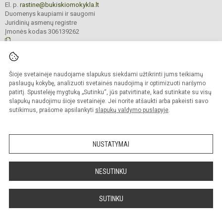
El. p.
rastine@bukiskiomokykla.lt
Duomenys kaupiami ir saugomi
Juridinių asmenų registre
Įmonės kodas 306139262
© 2023. Bukiškio pagrindinė mokykla. Visos teisės saugomos.
Šioje svetainėje naudojame slapukus siekdami užtikrinti jums teikiamų
Kopijuoti turinį be raštiško Bukiškio pagrindinės mokyklos administracijos
sutikimo griežtai draudžiama.
paslaugų kokybę, analizuoti svetainės naudojimą ir optimizuoti naršymo
patirtį. Spustelėję mygtuką „Sutinku“, jūs patvirtinate, kad sutinkate su visų
Prieinamumo paraiška
Slapukų valdymas
slapukų naudojimu šioje svetainėje. Jei norite atšaukti arba pakeisti savo
sutikimus, prašome apsilankyti
slapukų valdymo puslapyje
.
Sumanus būdas atnaujinti
mokyklos interneto
svetainę
NUSTATYMAI
NESUTINKU
SUTINKU