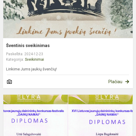
Šventinis sveikinimas
Paskelbta: 2024-12-23
Kategorija:
Sveikinimai
Linkime Jums jaukių švenčių!
Plačiau
M
m
–
L
j
d