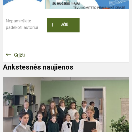
Nepamirškite
1
AČIŪ
padėkoti autoriui
Grįžti
Ankstesnės naujienos
M
D
Š