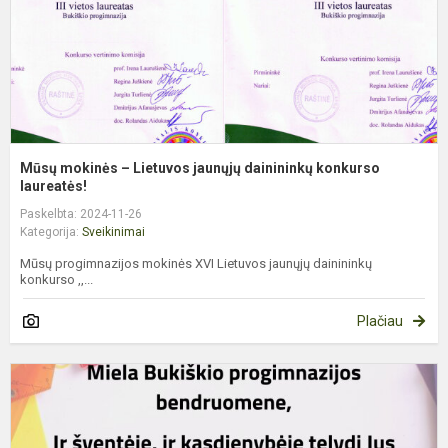
k
l
Mūsų mokinės – Lietuvos jaunųjų dainininkų konkurso
laureatės!
Paskelbta: 2024-11-26
Kategorija:
Sveikinimai
Mūsų progimnazijos mokinės XVI Lietuvos jaunųjų dainininkų
konkurso ,,...
Plačiau
S
M
ir
ž