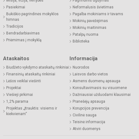
Misija, vizija, vertybės
Pagrindinis ugdymas
Pasiekimai
Neformalusis švietimas
Bukiškio pagrindinės mokyklos
Pagalba mokiniams ir tėvams
himnas
Mokinių pavėžėjimas
Tradicijos
Mokinių maitinimas
Bendradarbiavimas
Patalpų nuoma
Priėmimas į mokyklą
Biblioteka
Ataskaitos
Informacija
Biudžeto vykdymo ataskaitų rinkiniai
Nuorodos
Finansinių ataskaitų rinkiniai
Laisvos darbo vietos
Lėšos veiklai viešinti
Asmens duomenų apsauga
Projektai
Konsultavimasis su visuomene
Viešieji pirkimai
Dažniausiai užduodami klausimai
1,2% parama
Pranešėjų apsauga
Projektas „Įtrauktis: visiems ir
Korupcijos prevencija
kiekvienam“
Civilinė sauga
Teisinė informacija
Atviri duomenys