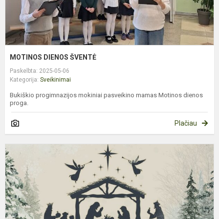
MOTINOS DIENOS ŠVENTĖ
Paskelbta: 2025-05-06
Kategorija:
Sveikinimai
Bukiškio progimnazijos mokiniai pasveikino mamas Motinos dienos
proga.
Plačiau
Š
s