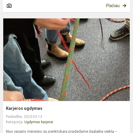
Plačiau
K
u
Karjeros ugdymas
Paskelbta: 2023-02-13
Kategorija:
Ugdymas karjerai
Nuo vasario mėnesio su penktokais pradedame ilgalaikę veiklą –