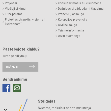
Projektai
Konsultavimasis su visuomene
Viešieji pirkimai
Dažniausiai užduodami klausimai
1,2% parama
Pranešėjų apsauga
Projektas „Įtrauktis: visiems ir
Korupcijos prevencija
kiekvienam“
Civilinė sauga
Teisinė informacija
Atviri duomenys
Pastebėjote klaidų?
Turite pasiūlymų?
RAŠYKITE
Bendraukime
Steigėjas
Švietimo, mokslo ir sporto ministerija