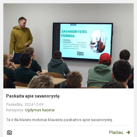
P
a
s
Paskaita apie savanorystę
Paskelbta: 2024-12-09
Kategorija:
Ugdymas karjerai
7a ir 8a klasės mokiniai klausėsi paskaitos apie savanorystę.
Plačiau