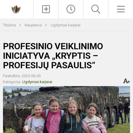
Paieška
Men
Titulinis
Naujienos
Ugdymas karjerai
PROFESINIO VEIKLINIMO
INICIATYVA „KRYPTIS –
PROFESIJŲ PASAULIS“
Paskelbta: 2025-06-05
Kategorija:
Ugdymas karjerai