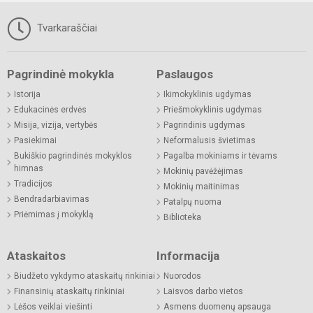
Tvarkaraščiai
Pagrindinė mokykla
Paslaugos
Istorija
Ikimokyklinis ugdymas
Edukacinės erdvės
Priešmokyklinis ugdymas
Misija, vizija, vertybės
Pagrindinis ugdymas
Pasiekimai
Neformalusis švietimas
Bukiškio pagrindinės mokyklos
Pagalba mokiniams ir tėvams
himnas
Mokinių pavėžėjimas
Tradicijos
Mokinių maitinimas
Bendradarbiavimas
Patalpų nuoma
Priėmimas į mokyklą
Biblioteka
Ataskaitos
Informacija
Biudžeto vykdymo ataskaitų rinkiniai
Nuorodos
Finansinių ataskaitų rinkiniai
Laisvos darbo vietos
Lėšos veiklai viešinti
Asmens duomenų apsauga