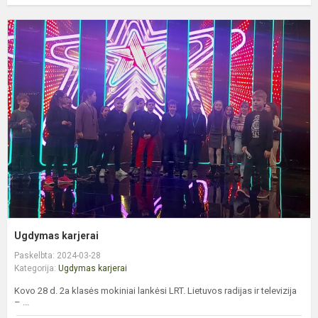
U
k
Ugdymas karjerai
Paskelbta: 2024-03-28
Kategorija:
Ugdymas karjerai
Kovo 28 d. 2a klasės mokiniai lankėsi LRT. Lietuvos radijas ir televizija
– ...