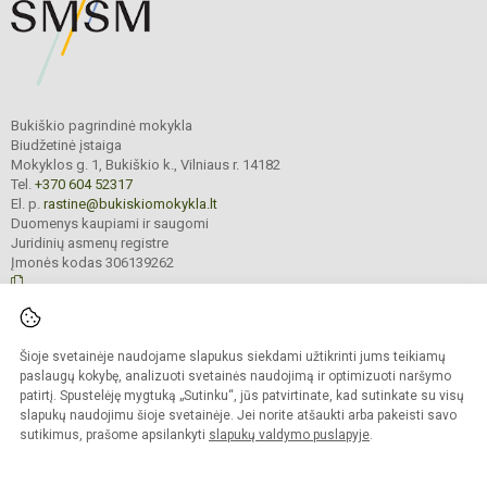
Bukiškio pagrindinė mokykla
Biudžetinė įstaiga
Mokyklos g. 1, Bukiškio k., Vilniaus r. 14182
Tel.
+370 604 52317
El. p.
rastine@bukiskiomokykla.lt
Duomenys kaupiami ir saugomi
Juridinių asmenų registre
Įmonės kodas 306139262
© 2023. Bukiškio pagrindinė mokykla. Visos teisės saugomos.
Šioje svetainėje naudojame slapukus siekdami užtikrinti jums teikiamų
Kopijuoti turinį be raštiško Bukiškio pagrindinės mokyklos administracijos
sutikimo griežtai draudžiama.
paslaugų kokybę, analizuoti svetainės naudojimą ir optimizuoti naršymo
patirtį. Spustelėję mygtuką „Sutinku“, jūs patvirtinate, kad sutinkate su visų
Prieinamumo paraiška
Slapukų valdymas
slapukų naudojimu šioje svetainėje. Jei norite atšaukti arba pakeisti savo
sutikimus, prašome apsilankyti
slapukų valdymo puslapyje
.
Sumanus būdas atnaujinti
mokyklos interneto
svetainę