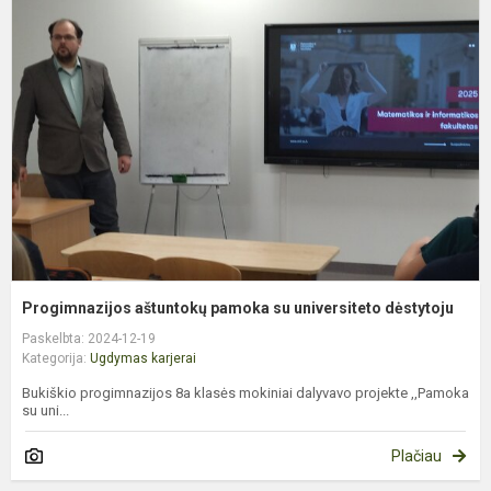
a
p
s
u
d
Progimnazijos aštuntokų pamoka su universiteto dėstytoju
Paskelbta: 2024-12-19
Kategorija:
Ugdymas karjerai
Bukiškio progimnazijos 8a klasės mokiniai dalyvavo projekte ,,Pamoka
su uni...
Plačiau