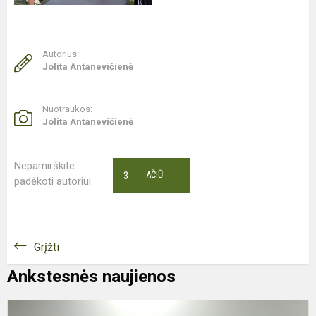
Autorius:
Jolita Antanevičienė
Nuotraukos:
Jolita Antanevičienė
Nepamirškite
3
AČIŪ
padėkoti autoriui
Grįžti
Ankstesnės naujienos
P