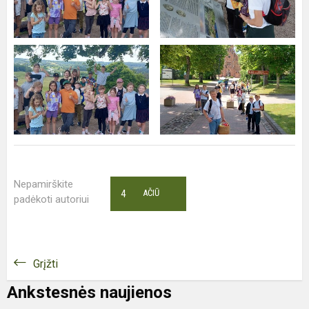
Nepamirškite
4
AČIŪ
padėkoti autoriui
Grįžti
Ankstesnės naujienos