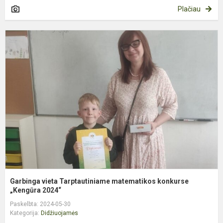
Plačiau
G
v
T
m
k
„
Garbinga vieta Tarptautiniame matematikos konkurse
„Kengūra 2024“
Paskelbta: 2024-05-30
Kategorija:
Didžiuojamės