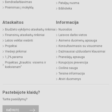
Bendradarbiavimas
Patalpų nuoma
Priėmimas į mokyklą
Biblioteka
Ataskaitos
Informacija
Biudžeto vykdymo ataskaitų rinkiniai
Nuorodos
Finansinių ataskaitų rinkiniai
Laisvos darbo vietos
Lėšos veiklai viešinti
Asmens duomenų apsauga
Projektai
Konsultavimasis su visuomene
Viešieji pirkimai
Dažniausiai užduodami klausimai
1,2% parama
Pranešėjų apsauga
Projektas „Įtrauktis: visiems ir
Korupcijos prevencija
kiekvienam“
Civilinė sauga
Teisinė informacija
Atviri duomenys
Pastebėjote klaidų?
Turite pasiūlymų?
RAŠYKITE