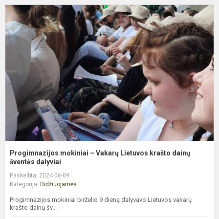
P
m
–
V
L
k
d
š
Progimnazijos mokiniai – Vakarų Lietuvos krašto dainų
šventės dalyviai
Paskelbta: 2024-06-09
Kategorija:
Didžiuojamės
Progimnazijos mokiniai birželio 9 dieną dalyvavo Lietuvos vakarų
krašto dainų šv...