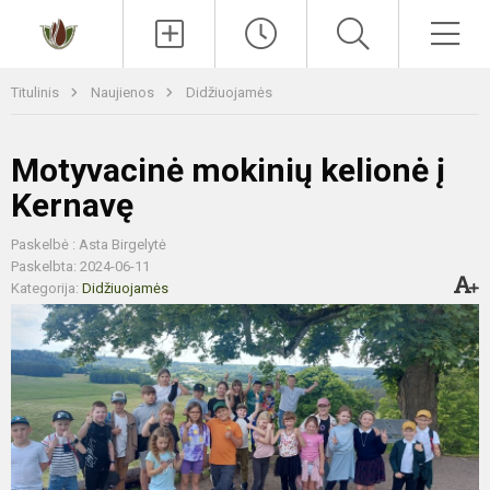
Paieška
Men
Titulinis
Naujienos
Didžiuojamės
Motyvacinė mokinių kelionė į
Kernavę
Paskelbė : Asta Birgelytė
Paskelbta: 2024-06-11
Kategorija:
Didžiuojamės