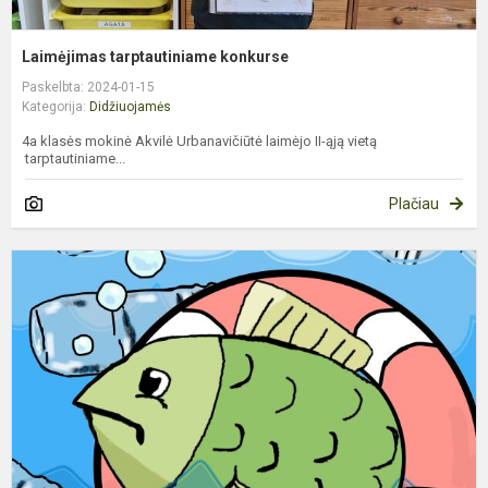
Laimėjimas tarptautiniame konkurse
Paskelbta: 2024-01-15
Kategorija:
Didžiuojamės
4a klasės mokinė Akvilė Urbanavičiūtė laimėjo II-ąją vietą
tarptautiniame...
Plačiau
K
s
p
k
„
p