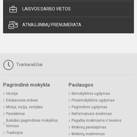
LAISVOS DARBO VIETOS
ATNAUJINIMŲ PRENUMERATA
Tvarkaraščiai
Pagrindinė mokykla
Paslaugos
Istorija
Ikimokyklinis ugdymas
Edukacinės erdvės
Priešmokyklinis ugdymas
Misija, vizija, vertybės
Pagrindinis ugdymas
Pasiekimai
Neformalusis švietimas
Bukiškio pagrindinės mokyklos
Pagalba mokiniams ir tėvams
himnas
Mokinių pavėžėjimas
Tradicijos
Mokinių maitinimas