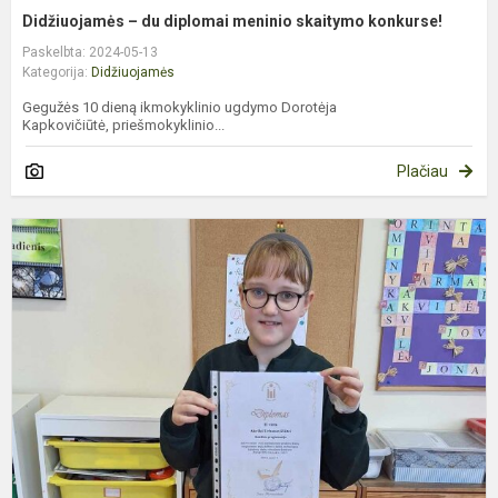
Didžiuojamės – du diplomai meninio skaitymo konkurse!
Paskelbta: 2024-05-13
Kategorija:
Didžiuojamės
Gegužės 10 dieną ikmokyklinio ugdymo Dorotėja
Kapkovičiūtė, priešmokyklinio...
Plačiau
L
t
k