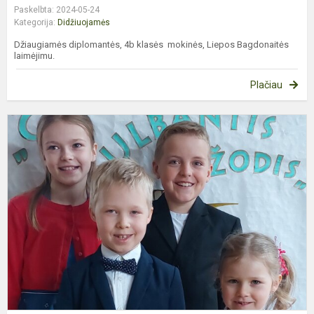
Paskelbta: 2024-05-24
Kategorija:
Didžiuojamės
Džiaugiamės diplomantės, 4b klasės mokinės, Liepos Bagdonaitės
laimėjimu.
Plačiau
D
–
d
d
m
s
k