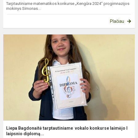
Tarptautiniame matematikos konkurse „Kengūra 2024“ progimnazijos
mokinys Simonas...
Plačiau
L
B
t
v
k
l
I..
Liepa Bagdonaitė tarptautiniame vokalo konkurse laimėjo I
laipsnio diplomą...