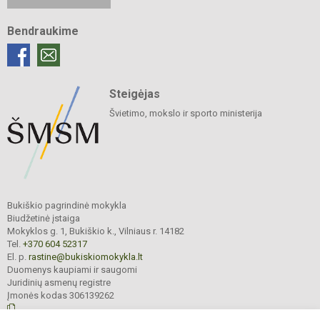
Bendraukime
Steigėjas
Švietimo, mokslo ir sporto ministerija
Bukiškio pagrindinė mokykla
Biudžetinė įstaiga
Mokyklos g. 1, Bukiškio k., Vilniaus r. 14182
Tel.
+370 604 52317
El. p.
rastine@bukiskiomokykla.lt
Duomenys kaupiami ir saugomi
Juridinių asmenų registre
Įmonės kodas 306139262