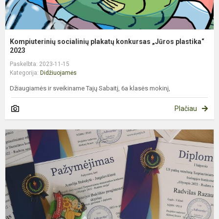
Kompiuterinių socialinių plakatų konkursas „Jūros plastika“
2023
Paskelbta: 2023-11-15
Kategorija:
Didžiuojamės
Džiaugiamės ir sveikiname Tajų Sabaitį, 6a klasės mokinį,
Plačiau
O
2
R
s