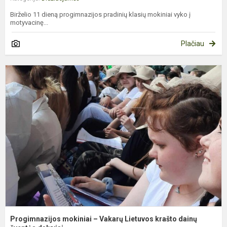
Birželio 11 dieną progimnazijos pradinių klasių mokiniai vyko į
motyvacinę...
Plačiau
P
m
–
V
L
k
d
š
Progimnazijos mokiniai – Vakarų Lietuvos krašto dainų