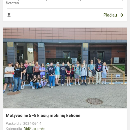
šventės...
Plačiau
M
5
8
k
m
k
Motyvacinė 5–8 klasių mokinių kelionė
Paskelbta: 2024-06-14
Kategorija:
Didžiuojamės