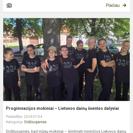
Plačiau
P
m
–
L
d
š
d
Progimnazijos mokiniai – Lietuvos dainų šventės dalyviai
Paskelbta: 2024-07-04
Kategorija:
Didžiuojamės
Didžiuojamės, kad mūsų mokiniai – šimtmetį mininčios Lietuvos dainų