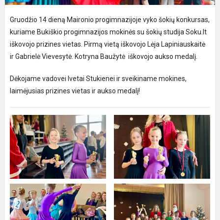
Gruodžio 14 dieną Maironio progimnazijoje vyko šokių konkursas,
kuriame Bukiškio progimnazijos mokinės su šokių studija Soku.lt
iškovojo prizines vietas. Pirmą vietą iškovojo Lėja Lapiniauskaitė
ir Gabrielė Vievesytė. Kotryna Baužytė iškovojo aukso medalį.
Dėkojame vadovei Ivetai Stukienei ir sveikiname mokines,
laimėjusias prizines vietas ir aukso medalį!