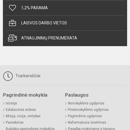
1,2% PARAMA
LAISVOS DARBO VIETOS
ATNAUJINIMŲ PRENUMERATA
Tvarkaraščiai
Pagrindinė mokykla
Paslaugos
Istorija
Ikimokyklinis ugdymas
Edukacinės erdvės
Priešmokyklinis ugdymas
Misija, vizija, vertybės
Pagrindinis ugdymas
Pasiekimai
Neformalusis švietimas
Bukiškio pagrindinės mokyklos
Pagalba mokiniams ir tėvams