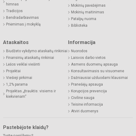
himnas
Mokinių pavėžėjimas
Tradicijos
Mokinių maitinimas
Bendradarbiavimas
Patalpų nuoma
Priėmimas į mokyklą
Biblioteka
Ataskaitos
Informacija
Biudžeto vykdymo ataskaitų rinkiniai
Nuorodos
Finansinių ataskaitų rinkiniai
Laisvos darbo vietos
Lėšos veiklai viešinti
Asmens duomenų apsauga
Projektai
Konsultavimasis su visuomene
Viešieji pirkimai
Dažniausiai užduodami klausimai
1,2% parama
Pranešėjų apsauga
Projektas „Įtrauktis: visiems ir
Korupcijos prevencija
kiekvienam“
Civilinė sauga
Teisinė informacija
Atviri duomenys
Pastebėjote klaidų?
Turite pasiūlymų?