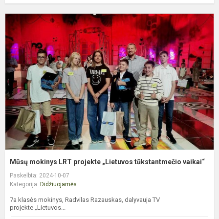
M
m
L
p
„
t
v
Mūsų mokinys LRT projekte „Lietuvos tūkstantmečio vaikai“
Paskelbta: 2024-10-07
Kategorija:
Didžiuojamės
7a klasės mokinys, Radvilas Razauskas, dalyvauja TV
projekte „Lietuvos...