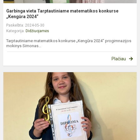
Garbinga vieta Tarptautiniame matematikos konkurse
„Kengūra 2024“
Paskelbta: 2024-05-30
Kategorija:
Didžiuojamės
Tarptautiniame matematikos konkurse „Kengūra 2024“ progimnazijos
mokinys Simonas...
Plačiau
L
B
t
v
k
l
I..