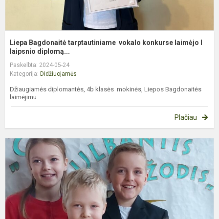
Liepa Bagdonaitė tarptautiniame vokalo konkurse laimėjo I
laipsnio diplomą...
Paskelbta: 2024-05-24
Kategorija:
Didžiuojamės
Džiaugiamės diplomantės, 4b klasės mokinės, Liepos Bagdonaitės
laimėjimu.
Plačiau
D
–
d
d
m
s
k