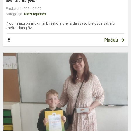
šventės dalyviai
Paskelbta: 2024-06-09
Kategorija:
Didžiuojamės
Progimnazijos mokiniai birželio 9 dieną dalyvavo Lietuvos vakarų
krašto dainų šv...
Plačiau
G
v
T
m
k
„