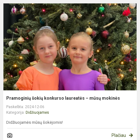
P
š
k
l
–
m
m
Pramoginių šokių konkurso laureatės – mūsų mokinės
Paskelbta: 2024-12-06
Kategorija:
Didžiuojamės
Didžiuojamės mūsų šokėjomis!
Plačiau