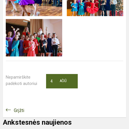
Nepamirškite
4
AČIŪ
padėkoti autoriui
Grįžti
Ankstesnės naujienos