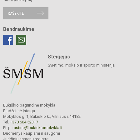
RAŠYKITE
Bendraukime
Steigėjas
Švietimo, mokslo ir sporto ministerija
Bukiškio pagrindinė mokykla
Biudžetinė įstaiga
Mokyklos g. 1, Bukiškio k., Vilniaus r. 14182
Tel.
+370 604 52317
El. p.
rastine@bukiskiomokykla.lt
Duomenys kaupiami ir saugomi
Juridinių asmenų registre