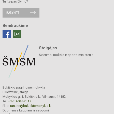
Turite pasiūlymų?
RAŠYKITE
Bendraukime
Steigėjas
Švietimo, mokslo ir sporto ministerija
Bukiškio pagrindinė mokykla
Biudžetinė įstaiga
Mokyklos g. 1, Bukiškio k., Vilniaus r. 14182
Tel.
+370 604 52317
El. p.
rastine@bukiskiomokykla.lt
Duomenys kaupiami ir saugomi