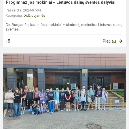
Progimnazijos mokiniai – Lietuvos dainų šventės dalyviai
Paskelbta: 2024-07-04
Kategorija:
Didžiuojamės
Didžiuojamės, kad mūsų mokiniai – šimtmetį mininčios Lietuvos dainų
šventės...
Plačiau
M
5
8
k
m
k