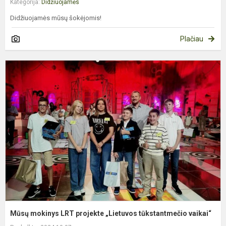
Kategorija:
Didžiuojamės
Didžiuojamės mūsų šokėjomis!
Plačiau
M
m
L
p
„
t
v
Mūsų mokinys LRT projekte „Lietuvos tūkstantmečio vaikai“