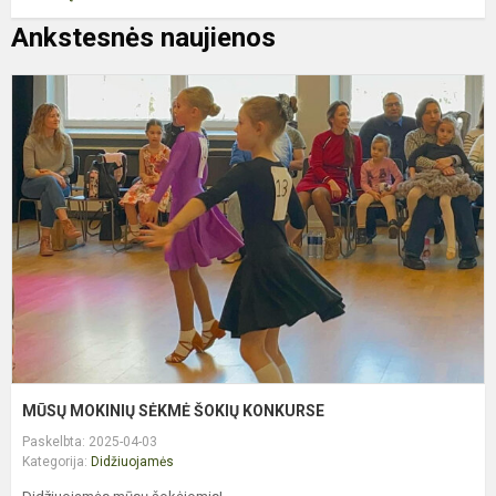
Ankstesnės naujienos
M
M
S
Š
K
MŪSŲ MOKINIŲ SĖKMĖ ŠOKIŲ KONKURSE
Paskelbta: 2025-04-03
Kategorija:
Didžiuojamės