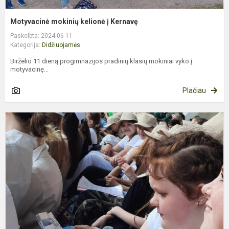
Motyvacinė mokinių kelionė į Kernavę
Paskelbta: 2024-06-11
Kategorija:
Didžiuojamės
Birželio 11 dieną progimnazijos pradinių klasių mokiniai vyko į
motyvacinę...
Plačiau
P
m
–
V
L
k
d
š