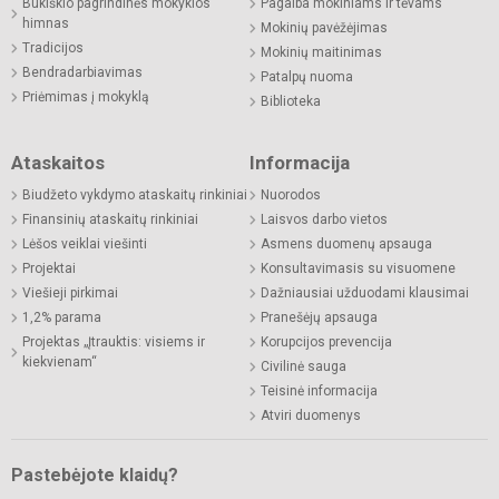
Bukiškio pagrindinės mokyklos
Pagalba mokiniams ir tėvams
himnas
Mokinių pavėžėjimas
Tradicijos
Mokinių maitinimas
Bendradarbiavimas
Patalpų nuoma
Priėmimas į mokyklą
Biblioteka
Ataskaitos
Informacija
Biudžeto vykdymo ataskaitų rinkiniai
Nuorodos
Finansinių ataskaitų rinkiniai
Laisvos darbo vietos
Lėšos veiklai viešinti
Asmens duomenų apsauga
Projektai
Konsultavimasis su visuomene
Viešieji pirkimai
Dažniausiai užduodami klausimai
1,2% parama
Pranešėjų apsauga
Projektas „Įtrauktis: visiems ir
Korupcijos prevencija
kiekvienam“
Civilinė sauga
Teisinė informacija
Atviri duomenys
Pastebėjote klaidų?