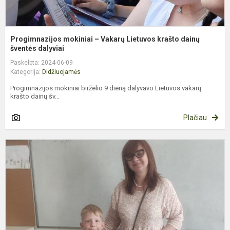
Progimnazijos mokiniai – Vakarų Lietuvos krašto dainų
šventės dalyviai
Paskelbta: 2024-06-09
Kategorija:
Didžiuojamės
Progimnazijos mokiniai birželio 9 dieną dalyvavo Lietuvos vakarų
krašto dainų šv...
Plačiau
G
v
T
m
k
„