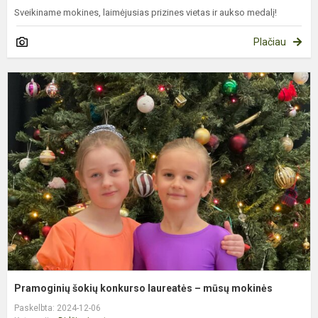
Sveikiname mokines, laimėjusias prizines vietas ir aukso medalį!
Plačiau
P
š
k
l
–
m
m
Pramoginių šokių konkurso laureatės – mūsų mokinės
Paskelbta: 2024-12-06