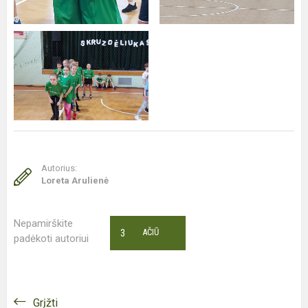
Autorius:
Loreta Arulienė
Nepamirškite
3
AČIŪ
padėkoti autoriui
Grįžti