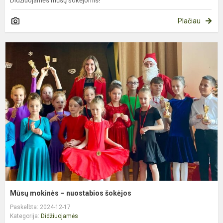
Didžiuojamės mūsų šokėjomis!
Plačiau
M
m
–
n
š
Mūsų mokinės – nuostabios šokėjos
Paskelbta: 2024-12-17
Kategorija:
Didžiuojamės