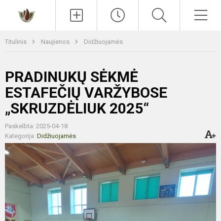
Paieška
Men
Titulinis
Naujienos
Didžiuojamės
PRADINUKŲ SĖKMĖ
ESTAFEČIŲ VARŽYBOSE
„SKRUZDĖLIUK 2025“
Paskelbta: 2025-04-18
Kategorija:
Didžiuojamės