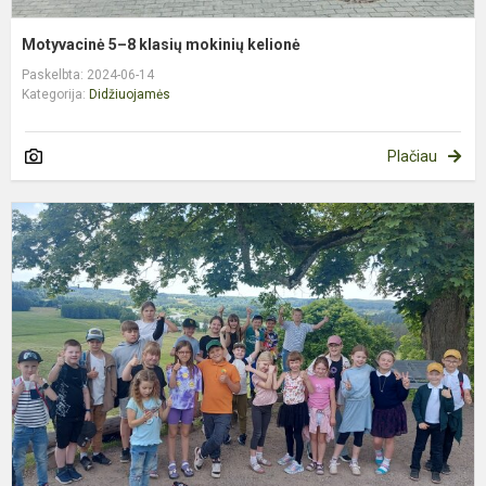
Motyvacinė 5–8 klasių mokinių kelionė
Paskelbta: 2024-06-14
Kategorija:
Didžiuojamės
Plačiau
M
m
k
į
K