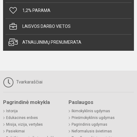
1,2% PARAMA
LAISVOS DARBO VIETOS
ATNAUJINIMŲ PRENUMERATA
Tvarkaraščiai
Pagrindinė mokykla
Paslaugos
Istorija
Ikimokyklinis ugdymas
Edukacinės erdvės
Priešmokyklinis ugdymas
Misija, vizija, vertybės
Pagrindinis ugdymas
Pasiekimai
Neformalusis švietimas