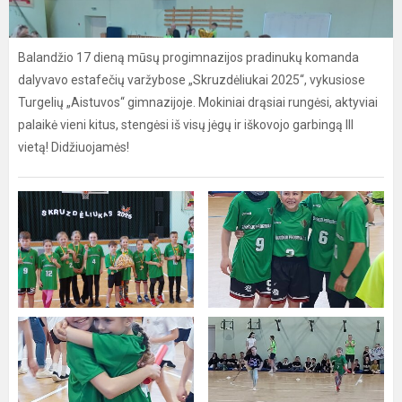
Balandžio 17 dieną mūsų progimnazijos pradinukų komanda
dalyvavo estafečių varžybose „Skruzdėliukai 2025“, vykusiose
Turgelių „Aistuvos“ gimnazijoje. Mokiniai drąsiai rungėsi, aktyviai
palaikė vieni kitus, stengėsi iš visų jėgų ir iškovojo garbingą III
vietą! Didžiuojamės!