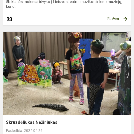
5b klasės mokiniai išvyko į Lietuvos teatro, muzikos ir kino muziejų,
kur d...
Plačiau
S
N
Skruzdėliukas Nežiniukas
Paskelbta: 2024-04-26