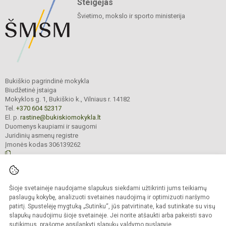
Steigėjas
Švietimo, mokslo ir sporto ministerija
Bukiškio pagrindinė mokykla
Biudžetinė įstaiga
Mokyklos g. 1, Bukiškio k., Vilniaus r. 14182
Tel.
+370 604 52317
El. p.
rastine@bukiskiomokykla.lt
Duomenys kaupiami ir saugomi
Juridinių asmenų registre
Įmonės kodas 306139262
© 2023. Bukiškio pagrindinė mokykla. Visos teisės saugomos.
Šioje svetainėje naudojame slapukus siekdami užtikrinti jums teikiamų
Kopijuoti turinį be raštiško Bukiškio pagrindinės mokyklos administracijos
sutikimo griežtai draudžiama.
paslaugų kokybę, analizuoti svetainės naudojimą ir optimizuoti naršymo
patirtį. Spustelėję mygtuką „Sutinku“, jūs patvirtinate, kad sutinkate su visų
Prieinamumo paraiška
Slapukų valdymas
slapukų naudojimu šioje svetainėje. Jei norite atšaukti arba pakeisti savo
sutikimus, prašome apsilankyti
slapukų valdymo puslapyje
.