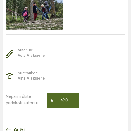
Autorius:
Asta Aleksienė
Nuotraukos:
Asta Aleksienė
Nepamirškite
6
AČIŪ
padėkoti autoriui
Grįžti