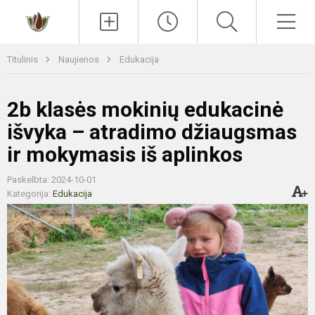
Paieška
Men
Titulinis
Naujienos
Edukacija
2b klasės mokinių edukacinė
išvyka – atradimo džiaugsmas
ir mokymasis iš aplinkos
Paskelbta: 2024-10-01
Kategorija:
Edukacija