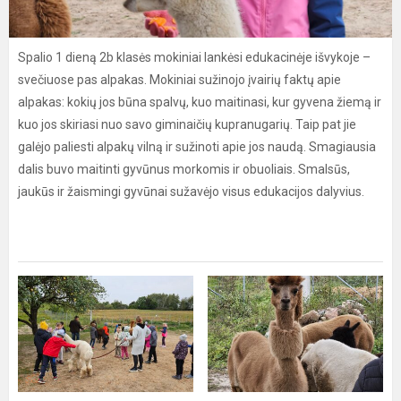
Spalio 1 dieną 2b klasės mokiniai lankėsi edukacinėje išvykoje –
svečiuose pas alpakas. Mokiniai sužinojo įvairių faktų apie
alpakas: kokių jos būna spalvų, kuo maitinasi, kur gyvena žiemą ir
kuo jos skiriasi nuo savo giminaičių kupranugarių. Taip pat jie
galėjo paliesti alpakų vilną ir sužinoti apie jos naudą. Smagiausia
dalis buvo maitinti gyvūnus morkomis ir obuoliais. Smalsūs,
jaukūs ir žaismingi gyvūnai sužavėjo visus edukacijos dalyvius.