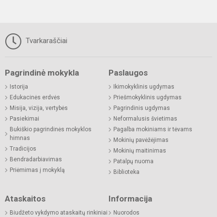
Tvarkaraščiai
Pagrindinė mokykla
Paslaugos
Istorija
Ikimokyklinis ugdymas
Edukacinės erdvės
Priešmokyklinis ugdymas
Misija, vizija, vertybės
Pagrindinis ugdymas
Pasiekimai
Neformalusis švietimas
Bukiškio pagrindinės mokyklos
Pagalba mokiniams ir tėvams
himnas
Mokinių pavėžėjimas
Tradicijos
Mokinių maitinimas
Bendradarbiavimas
Patalpų nuoma
Priėmimas į mokyklą
Biblioteka
Ataskaitos
Informacija
Biudžeto vykdymo ataskaitų rinkiniai
Nuorodos