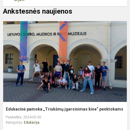
Ankstesnės naujienos
E
p
„
į
k
p
Edukacinė pamoka „Triukšmų įgarsinimas kine“ penktokams
Paskelbta: 2024-05-30
Kategorija:
Edukacija