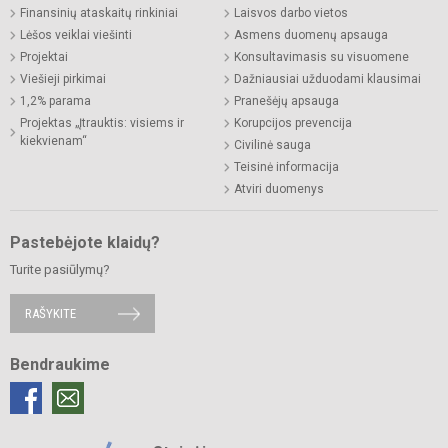
Finansinių ataskaitų rinkiniai
Laisvos darbo vietos
Lėšos veiklai viešinti
Asmens duomenų apsauga
Projektai
Konsultavimasis su visuomene
Viešieji pirkimai
Dažniausiai užduodami klausimai
1,2% parama
Pranešėjų apsauga
Projektas „Įtrauktis: visiems ir
Korupcijos prevencija
kiekvienam“
Civilinė sauga
Teisinė informacija
Atviri duomenys
Pastebėjote klaidų?
Turite pasiūlymų?
RAŠYKITE
Bendraukime