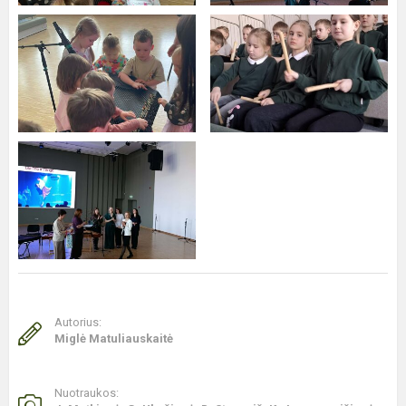
Autorius:
Miglė Matuliauskaitė
Nuotraukos: