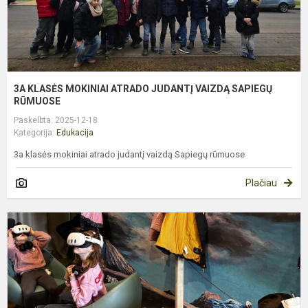
R
3A KLASĖS MOKINIAI ATRADO JUDANTĮ VAIZDĄ SAPIEGŲ
RŪMUOSE
Paskelbta: 2025-12-18
Kategorija:
Edukacija
3a klasės mokiniai atrado judantį vaizdą Sapiegų rūmuose
Plačiau
T
V
G
D
–