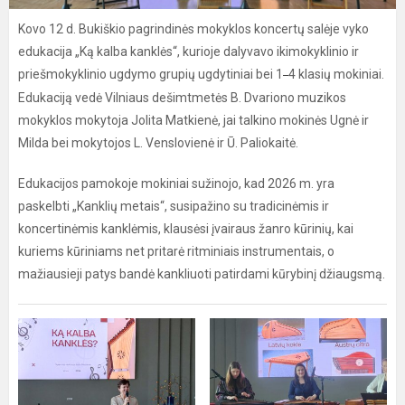
Kovo 12 d. Bukiškio pagrindinės mokyklos koncertų salėje vyko
edukacija „Ką kalba kanklės“, kurioje dalyvavo ikimokyklinio ir
priešmokyklinio ugdymo grupių ugdytiniai bei 1
4 klasių mokiniai.
–
Edukaciją vedė Vilniaus dešimtmetės B. Dvariono muzikos
mokyklos mokytoja Jolita Matkienė, jai talkino mokinės Ugnė ir
Milda bei mokytojos L. Venslovienė ir Ū. Paliokaitė.
Edukacijos pamokoje mokiniai sužinojo, kad 2026 m. yra
paskelbti „Kanklių metais“, susipažino su tradicinėmis ir
koncertinėmis kanklėmis, klausėsi įvairaus žanro kūrinių, kai
kuriems kūriniams net pritarė ritminiais instrumentais, o
mažiausieji patys bandė kankliuoti patirdami kūrybinį džiaugsmą.