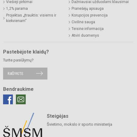
Viešieji pirkimai
Dažniausiai užduodami klausimai
1,2% parama
Pranešėjų apsauga
Projektas „Įtrauktis: visiems ir
Korupcijos prevencija
kiekvienam“
Civilinė sauga
Teisinė informacija
Atviri duomenys
Pastebėjote klaidų?
Turite pasiūlymų?
RAŠYKITE
Bendraukime
Steigėjas
Švietimo, mokslo ir sporto ministerija