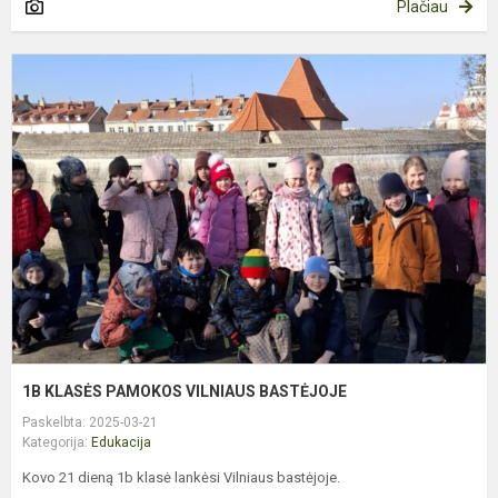
Plačiau
1
K
P
V
B
1B KLASĖS PAMOKOS VILNIAUS BASTĖJOJE
Paskelbta: 2025-03-21
Kategorija:
Edukacija
Kovo 21 dieną 1b klasė lankėsi Vilniaus bastėjoje.