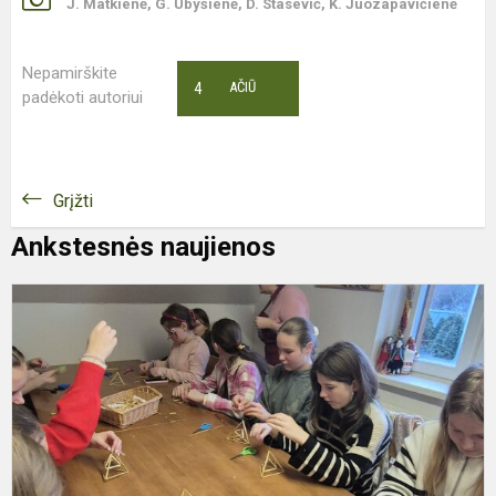
J. Matkienė, G. Ubyšienė, D. Stasevič, K. Juozapavičienė
Nepamirškite
4
AČIŪ
padėkoti autoriui
Grįžti
Ankstesnės naujienos
6
K
E
I