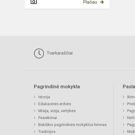
Plačiau
Tvarkaraščiai
Pagrindinė mokykla
Pasl
Istorija
Ikim
Edukacinės erdvės
Prie
Misija, vizija, vertybės
Pagr
Pasiekimai
Nefo
Bukiškio pagrindinės mokyklos himnas
Paga
Tradicijos
Moki