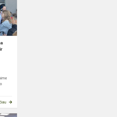
durų
diena
Vilniaus
automechanikos
ir
vers...
na
ir
nime
 o
čiau
Išvyka