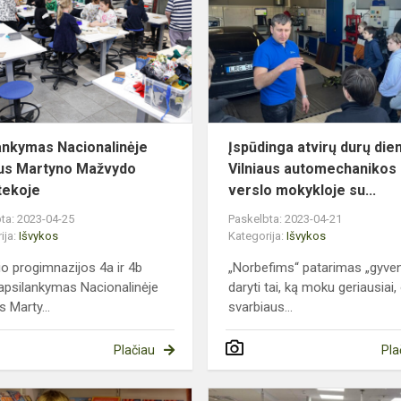
Vilniaus
Martyno
Mažvydo
bibliot...
ankymas Nacionalinėje
Įspūdinga atvirų durų die
aus Martyno Mažvydo
Vilniaus automechanikos 
otekoje
verslo mokykloje su...
ta: 2023-04-25
Paskelbta: 2023-04-21
ija:
Išvykos
Kategorija:
Išvykos
io progimnazijos 4a ir 4b
„Norbefims“ patarimas „gyve
 apsilankymas Nacionalinėje
daryti tai, ką moku geriausiai,
s Marty...
svarbiaus...
Plačiau
Pla
Išvyka