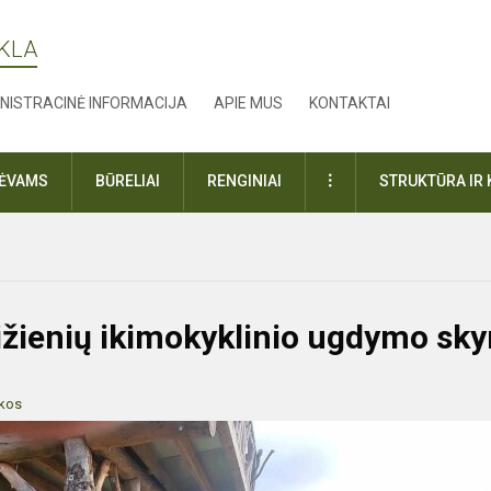
YKLA
NISTRACINĖ INFORMACIJA
APIE MUS
KONTAKTAI
DAUGIAU
TĖVAMS
BŪRELIAI
RENGINIAI
STRUKTŪRA IR 
ižienių ikimokyklinio ugdymo sky
ykos