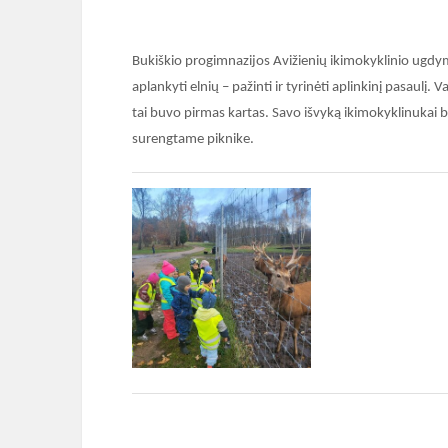
Bukiškio progimnazijos Avižienių ikimokyklinio ugdym
aplankyti elnių – pažinti ir tyrinėti aplinkinį pasaulį. 
tai buvo pirmas kartas. Savo išvyką ikimokyklinukai b
surengtame piknike.