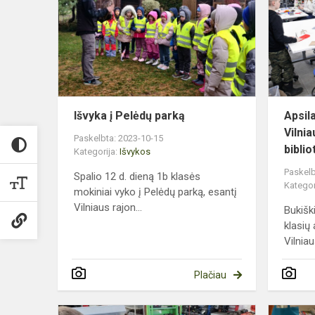
Pelėdų
parką
Išvyka į Pelėdų parką
Apsil
Vilni
Paskelbta: 2023-10-15
bibli
Kategorija:
Išvykos
Paskelb
Spalio 12 d. dieną 1b klasės
Kategor
mokiniai vyko į Pelėdų parką, esantį
Vilniaus rajon...
Bukišk
klasių
Vilniau
Plačiau
Fizikos