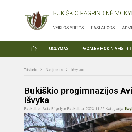
BUKIŠKIO PAGRINDINĖ MOK
VEIKLOS SRITYS
PASLAUGOS
ADMI
PRADŽIA
UGDYMAS
PAGALBA MOKINIAMS IR 
Titulinis
Naujienos
Išvykos
Bukiškio progimnazijos Av
išvyka
Paskelbė : Asta Birgelytė
Paskelbta: 2023-11-22
Kategorija:
Išv