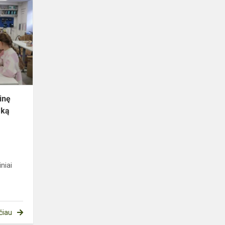
į
Lietuvos
nacionalinę
Martyno
Mažvydo
biblioteką
inę
eką
niai
čiau