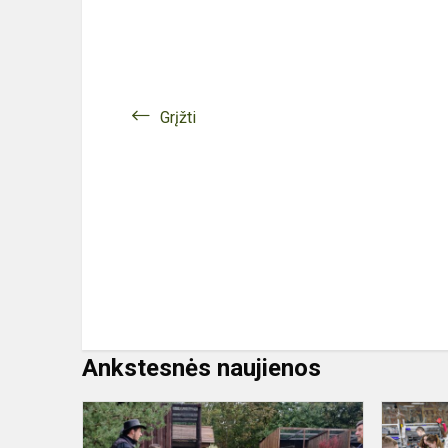
Grįžti
Ankstesnės naujienos
Išvyka
į