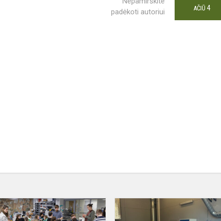
Nepamirškite
4
AČIŪ
padėkoti autoriui
Apsilankymas
Nacionalinėje