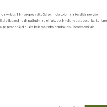
o skyriaus 3 ir 4 grupės vaikučiai su mokytojomis ir tėveliais nuvyko
Vaikai džiaugėsi ne tik pažintimi su elniais, bet ir kelione autobusu, kai kuriem
aigė geranoriškai nusiteikę ir susirinko bendrauti su bendraamžiais