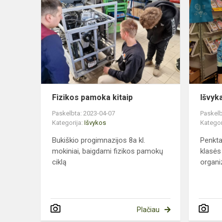
pamoka
kitaip
Fizikos pamoka kitaip
Išvyk
Paskelbta: 2023-04-07
Paskelb
Kategorija:
Išvykos
Kategor
Bukiškio progimnazijos 8a kl.
Penkta
mokiniai, baigdami fizikos pamokų
klasės
ciklą
organi
Plačiau