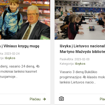
į
Vilniaus
knygų
mugę
a į Vilniaus knygų mugę
Išvyka į Lietuvos nacional
Martyno Mažvydo bibliot
ta: 2023-02-24
ija:
Išvykos
Paskelbta: 2023-02-03
Kategorija:
Išvykos
dienį, vasario 24 dieną, 4b
 mokiniai lankėsi kasmet
Vasario 3 dieną Bukiškio
zuojamoje...
progimnazijos 4b klasės moki
lankėsi Lietuvos nacio...
Plačiau
Pla