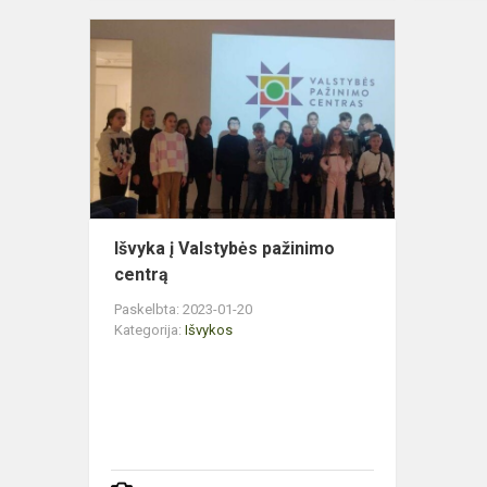
Išvyka
į
Valstybės
pažinimo
centrą
Išvyka į Valstybės pažinimo
centrą
Paskelbta: 2023-01-20
Kategorija:
Išvykos