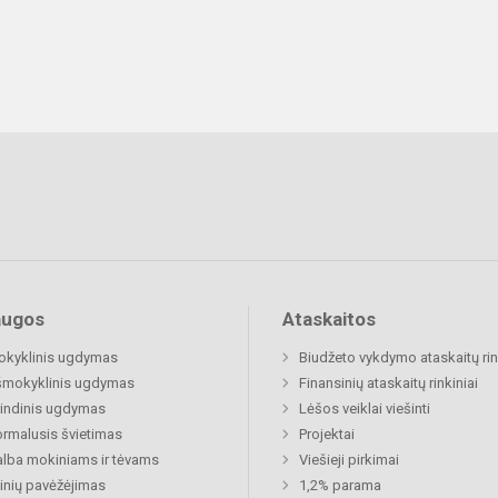
augos
Ataskaitos
okyklinis ugdymas
Biudžeto vykdymo ataskaitų rin
šmokyklinis ugdymas
Finansinių ataskaitų rinkiniai
indinis ugdymas
Lėšos veiklai viešinti
rmalusis švietimas
Projektai
lba mokiniams ir tėvams
Viešieji pirkimai
nių pavėžėjimas
1,2% parama