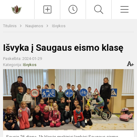
Paieška
Men
Titulinis
Naujienos
Išvykos
Išvyka į Saugaus eismo klasę
Paskelbta: 2024-01-29
Kategorija:
Išvykos