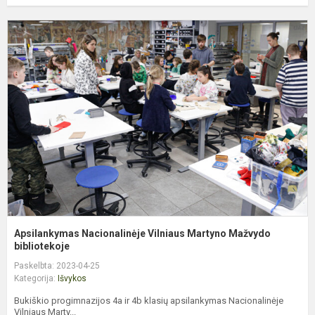
A
N
V
M
M
bi
Apsilankymas Nacionalinėje Vilniaus Martyno Mažvydo
bibliotekoje
Paskelbta: 2023-04-25
Kategorija:
Išvykos
Bukiškio progimnazijos 4a ir 4b klasių apsilankymas Nacionalinėje
Vilniaus Marty...