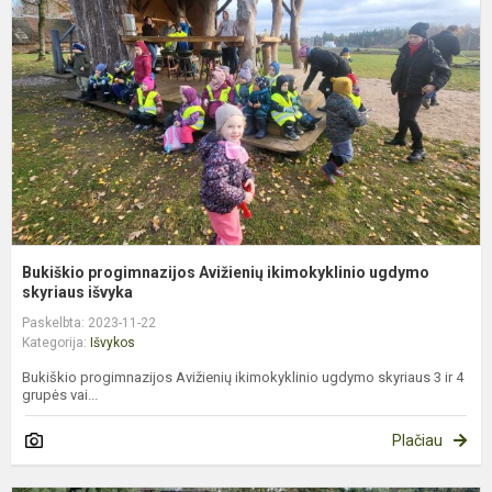
A
i
u
sk
Bukiškio progimnazijos Avižienių ikimokyklinio ugdymo
skyriaus išvyka
Paskelbta: 2023-11-22
Kategorija:
Išvykos
Bukiškio progimnazijos Avižienių ikimokyklinio ugdymo skyriaus 3 ir 4
grupės vai...
Plačiau