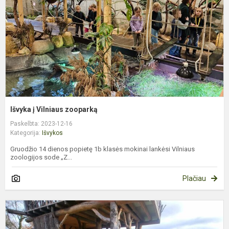
Išvyka į Vilniaus zooparką
Paskelbta: 2023-12-16
Kategorija:
Išvykos
Gruodžio 14 dienos popietę 1b klasės mokinai lankėsi Vilniaus
zoologijos sode „Z...
Plačiau
B
p