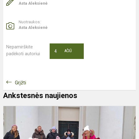
Asta Aleksienė
Nuotraukos:
Asta Aleksienė
Nepamirškite
4
AČIŪ
padėkoti autoriui
Grįžti
Ankstesnės naujienos
A
d
v
p
į