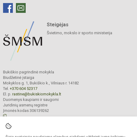
Steigėjas
Švietimo, mokslo ir sporto ministerija
Bukiškio pagrindinė mokykla
Biudžetinė įstaiga
Mokyklos g. 1, Bukiškio k., Vilniaus r. 14182
Tel.
+370 604 52317
El. p.
rastine@bukiskiomokykla.lt
Duomenys kaupiami ir saugomi
Juridinių asmenų registre
Įmonės kodas 306139262
© 2023. Bukiškio pagrindinė mokykla. Visos teisės saugomos.