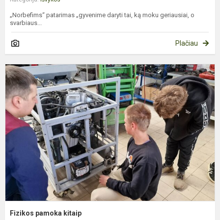
„Norbefims“ patarimas „gyvenime daryti tai, ką moku geriausiai, o
svarbiaus...
Plačiau
F
p
k
Fizikos pamoka kitaip