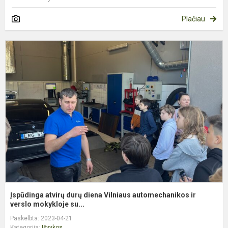
Plačiau
Į
a
d
d
V
a
ir
v
Įspūdinga atvirų durų diena Vilniaus automechanikos ir
verslo mokykloje su...
Paskelbta: 2023-04-21
Kategorija:
Išvykos