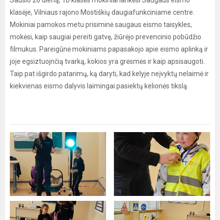
Sausio 26 dieną, 1b klasės mokiniai lankėsi Saugaus eismo
klasėje, Vilniaus rajono Mostiškių daugiafunkciniame centre.
Mokiniai pamokos metu prisiminė saugaus eismo taisykles,
mokėsi, kaip saugiai pereiti gatvę, žiūrėjo prevencinio pobūdžio
filmukus. Pareigūnė mokiniams papasakojo apie eismo aplinką ir
joje egsiztuojnčią tvarką, kokios yra grėsmės ir kaip apsisaugoti.
Taip pat išgirdo patarimų, ką daryti, kad kelyje neįvyktų nelaimė ir
kiekvienas eismo dalyvis laimingai pasiektų kelionės tikslą.