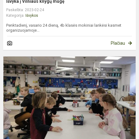
Išvyka į Vilniaus knygų mugę
Paskelbta: 2023-02-24
Kategorija:
Išvykos
Penktadienį, vasario 24 dieną, 4b klasės mokiniai lankėsi kasmet
organizuojamoje...
Plačiau
I
į
L
n
M
M
b