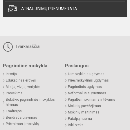
ATNAUJINIMŲ PRENUMERATA
Tvarkaraščiai
Pagrindinė mokykla
Paslaugos
Istorija
Ikimokyklinis ugdymas
Edukacinės erdvės
Priešmokyklinis ugdymas
Misija, vizija, vertybės
Pagrindinis ugdymas
Pasiekimai
Neformalusis švietimas
Bukiškio pagrindinės mokyklos
Pagalba mokiniams ir tėvams
himnas
Mokinių pavėžėjimas
Tradicijos
Mokinių maitinimas
Bendradarbiavimas
Patalpų nuoma
Priėmimas į mokyklą
Biblioteka