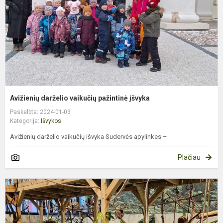
Avižienių darželio vaikučių pažintinė įšvyka
Paskelbta: 2024-01-03
Kategorija:
Išvykos
Avižienių darželio vaikučių išvyka Sudervės apylinkes –
Plačiau
I
į
V
z