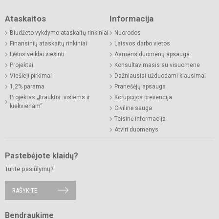
Ataskaitos
Informacija
Biudžeto vykdymo ataskaitų rinkiniai
Nuorodos
Finansinių ataskaitų rinkiniai
Laisvos darbo vietos
Lėšos veiklai viešinti
Asmens duomenų apsauga
Projektai
Konsultavimasis su visuomene
Viešieji pirkimai
Dažniausiai užduodami klausimai
1,2% parama
Pranešėjų apsauga
Projektas „Įtrauktis: visiems ir
Korupcijos prevencija
kiekvienam“
Civilinė sauga
Teisinė informacija
Atviri duomenys
Pastebėjote klaidų?
Turite pasiūlymų?
RAŠYKITE
Bendraukime