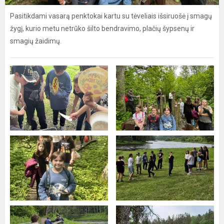
Pasitikdami vasarą penktokai kartu su tėveliais išsiruošė į smagų
žygį, kurio metu netrūko šilto bendravimo, plačių šypsenų ir
smagių žaidimų.