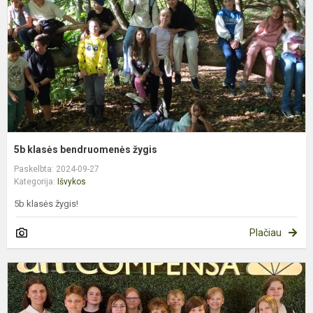
5b klasės bendruomenės žygis
Paskelbta: 2024-09-27
Kategorija:
Išvykos
5b klasės žygis!
Plačiau
B
p
m