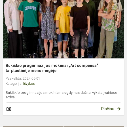
„
c
t
Bukiškio progimnazijos mokiniai „Art compensa“
tarptautinėje meno mugėje
Paskelbta: 2024-06-01
Kategorija:
Išvykos
Bukiškio progimnazijos mokiniams ugdymas dažnai vyksta įvairiose
erdvė...
Plačiau