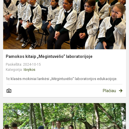
Pamokos kitaip „Mėgintuvėlio“ laboratorijoje
Paskelbta: 2024-10-15
Kategorija:
Išvykos
1c klasės mokiniai lankėsi „Mėgintuvėlio“ laboratorijos edukacijoje.
Plačiau
5
k
b
ž