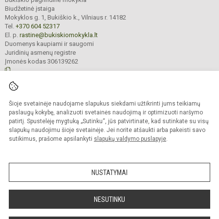
Biudžetinė įstaiga
Mokyklos g. 1, Bukiškio k., Vilniaus r. 14182
Tel.
+370 604 52317
El. p.
rastine@bukiskiomokykla.lt
Duomenys kaupiami ir saugomi
Juridinių asmenų registre
Įmonės kodas 306139262
© 2023. Bukiškio pagrindinė mokykla. Visos teisės saugomos.
Šioje svetainėje naudojame slapukus siekdami užtikrinti jums teikiamų
Kopijuoti turinį be raštiško Bukiškio pagrindinės mokyklos administracijos
sutikimo griežtai draudžiama.
paslaugų kokybę, analizuoti svetainės naudojimą ir optimizuoti naršymo
patirtį. Spustelėję mygtuką „Sutinku“, jūs patvirtinate, kad sutinkate su visų
Prieinamumo paraiška
Slapukų valdymas
slapukų naudojimu šioje svetainėje. Jei norite atšaukti arba pakeisti savo
sutikimus, prašome apsilankyti
slapukų valdymo puslapyje
.
Sumanus būdas atnaujinti
mokyklos interneto
svetainę
NUSTATYMAI
NESUTINKU