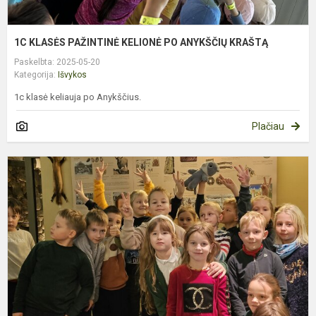
1C KLASĖS PAŽINTINĖ KELIONĖ PO ANYKŠČIŲ KRAŠTĄ
Paskelbta: 2025-05-20
Kategorija:
Išvykos
1c klasė keliauja po Anykščius.
Plačiau
P
p
m