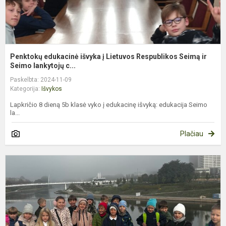
S.
Penktokų edukacinė išvyka į Lietuvos Respublikos Seimą ir
Seimo lankytojų c...
Paskelbta: 2024-11-09
Kategorija:
Išvykos
Lapkričio 8 dieną 5b klasė vyko į edukacinę išvyką: edukacija Seimo
la...
Plačiau
E
1
k
k
–
m