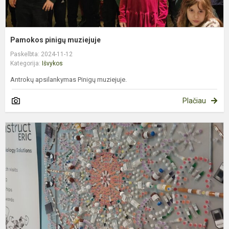
Pamokos pinigų muziejuje
Paskelbta: 2024-11-12
Kategorija:
Išvykos
Antrokų apsilankymas Pinigų muziejuje.
Plačiau
M
s
p
m
c