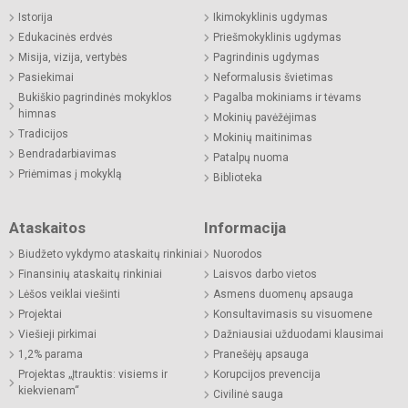
Istorija
Ikimokyklinis ugdymas
Edukacinės erdvės
Priešmokyklinis ugdymas
Misija, vizija, vertybės
Pagrindinis ugdymas
Pasiekimai
Neformalusis švietimas
Bukiškio pagrindinės mokyklos
Pagalba mokiniams ir tėvams
himnas
Mokinių pavėžėjimas
Tradicijos
Mokinių maitinimas
Bendradarbiavimas
Patalpų nuoma
Priėmimas į mokyklą
Biblioteka
Ataskaitos
Informacija
Biudžeto vykdymo ataskaitų rinkiniai
Nuorodos
Finansinių ataskaitų rinkiniai
Laisvos darbo vietos
Lėšos veiklai viešinti
Asmens duomenų apsauga
Projektai
Konsultavimasis su visuomene
Viešieji pirkimai
Dažniausiai užduodami klausimai
1,2% parama
Pranešėjų apsauga
Projektas „Įtrauktis: visiems ir
Korupcijos prevencija
kiekvienam“
Civilinė sauga