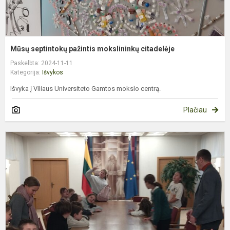
Mūsų septintokų pažintis mokslininkų citadelėje
Paskelbta: 2024-11-11
Kategorija:
Išvykos
Išvyka į Viliaus Universiteto Gamtos mokslo centrą.
Plačiau
P
e
i
į
L
R
S
ir