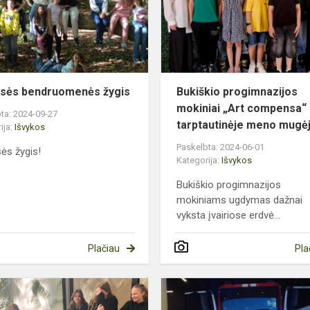
e
žygis
asės bendruomenės žygis
Bukiškio progimnazijos
mokiniai „Art compensa“
ta: 2024-09-27
tarptautinėje meno mugė
ija:
Išvykos
Paskelbta: 2024-06-01
sės žygis!
Kategorija:
Išvykos
Bukiškio progimnazijos
mokiniams ugdymas dažnai
vyksta įvairiose erdvė...
Plačiau
Pla
Septintokų
apsilankymas