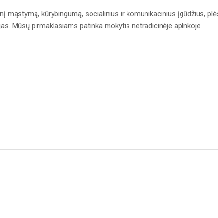
inį mąstymą, kūrybingumą, socialinius ir komunikacinius įgūdžius, plė
ncijas. Mūsų pirmaklasiams patinka mokytis netradicinėje aplnkoje.