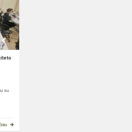
Vilniaus
universiteto
Medicinos
fakultete
iteto
mu su
čiau