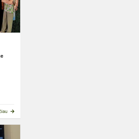
„Art
compensa“
tarptautinėj...
je
čiau
Pas
ugniagesius