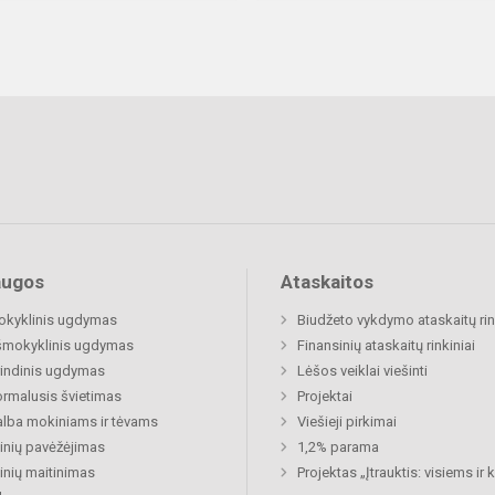
augos
Ataskaitos
okyklinis ugdymas
Biudžeto vykdymo ataskaitų rin
šmokyklinis ugdymas
Finansinių ataskaitų rinkiniai
indinis ugdymas
Lėšos veiklai viešinti
rmalusis švietimas
Projektai
lba mokiniams ir tėvams
Viešieji pirkimai
nių pavėžėjimas
1,2% parama
nių maitinimas
Projektas „Įtrauktis: visiems ir