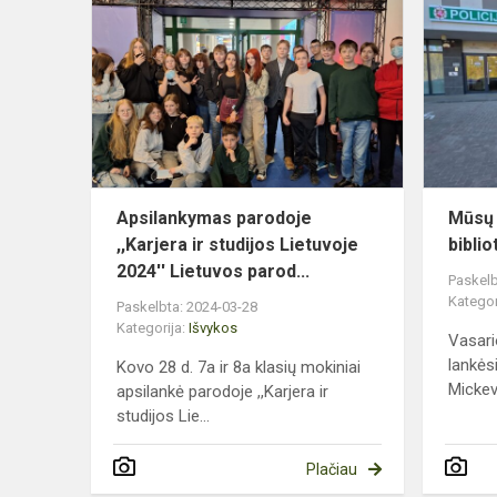
parodoje
,,Karjera
ir
studijos
Lietuvoje
2024'...
Apsilankymas parodoje
Mūsų 
,,Karjera ir studijos Lietuvoje
bibli
2024'' Lietuvos parod...
Paskelb
Kategor
Paskelbta: 2024-03-28
Kategorija:
Išvykos
Vasari
lankės
Kovo 28 d. 7a ir 8a klasių mokiniai
Mickevi
apsilankė parodoje ,,Karjera ir
studijos Lie...
Plačiau