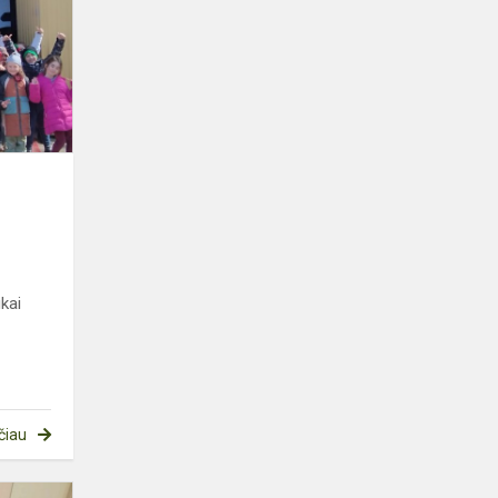
kai
čiau
Pamokos