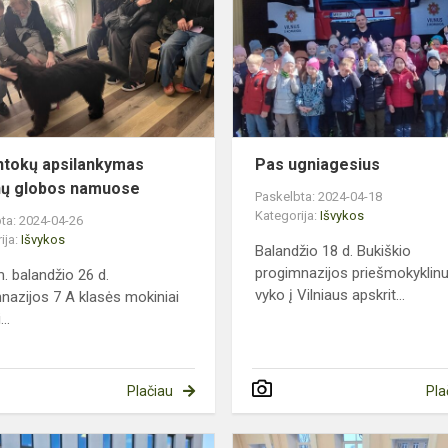
gyvūnų
globos
namuose
ntokų apsilankymas
Pas ugniagesius
ų globos namuose
Paskelbta: 2024-04-18
Kategorija:
Išvykos
ta: 2024-04-26
ija:
Išvykos
Balandžio 18 d. Bukiškio
progimnazijos priešmokyklinu
. balandžio 26 d.
vyko į Vilniaus apskrit...
nazijos 7 A klasės mokiniai
..
Plačiau
Pla
as
Mūsų