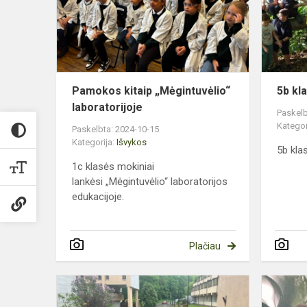
laboratorijoj
Pamokos kitaip „Mėgintuvėlio“
5b kl
laboratorijoje
Paskelb
Kategor
Paskelbta: 2024-10-15
Kategorija:
Išvykos
5b kla
1c klasės mokiniai
lankėsi „Mėgintuvėlio“ laboratorijos
edukacijoje.
Plačiau
Mūsų
septintokai