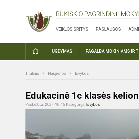
BUKIŠKIO PAGRINDINĖ MOK
VEIKLOS SRITYS
PASLAUGOS
ADMI
PRADŽIA
UGDYMAS
PAGALBA MOKINIAMS IR 
Titulinis
Naujienos
Išvykos
Edukacinė 1c klasės kelio
Paskelbta: 2024-10-15
Kategorija:
Išvykos