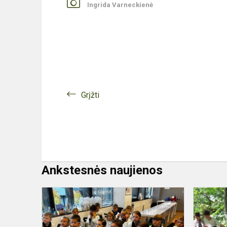
Ingrida Varneckienė
Grįžti
Ankstesnės naujienos
Pamokos
kitaip
„Mėgintuvėli