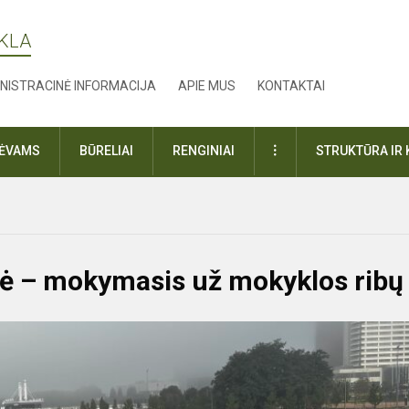
YKLA
NISTRACINĖ INFORMACIJA
APIE MUS
KONTAKTAI
DAUGIAU
TĖVAMS
BŪRELIAI
RENGINIAI
STRUKTŪRA IR 
nė – mokymasis už mokyklos ribų