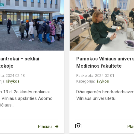
antrokai
–
sekliai
bibliotekoje
antrokai – sekliai
Pamokos Vilniaus univers
otekoje
Medicinos fakultete
ta: 2024-02-13
Paskelbta: 2024-02-01
ija:
Išvykos
Kategorija:
Išvykos
o 13 d. 2a klasės mokiniai
Džiaugiamės bendradarbiavi
i Vilniaus apskrities Adomo
Vilniaus universitetu.
čiaus...
Plačiau
Pla