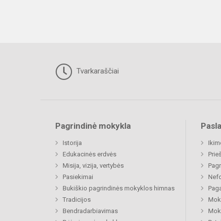
Tvarkaraščiai
Pagrindinė mokykla
Pasl
Istorija
Ikim
Edukacinės erdvės
Prie
Misija, vizija, vertybės
Pagr
Pasiekimai
Nefo
Bukiškio pagrindinės mokyklos himnas
Paga
Tradicijos
Moki
Bendradarbiavimas
Moki