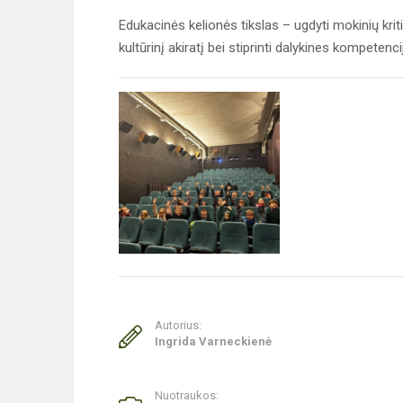
Edukacinės kelionės tikslas – ugdyti mokinių krit
kultūrinį akiratį bei stiprinti dalykines kompete
Autorius:
Ingrida Varneckienė
Nuotraukos: