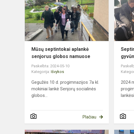
aplankė
senjorus
globos
namuose
Mūsų septintokai aplankė
Septi
senjorus globos namuose
gyvūn
Paskelbta: 2024-05-10
Paskelb
Kategorija:
Išvykos
Kategor
Gegužės 10 d. progimnazijos 7a kl.
2024 m
mokiniai lankė Senjorų socialinės
progim
globos...
lankėsi.
Plačiau
Apsilankym