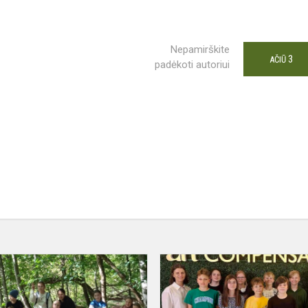
Nepamirškite
3
AČIŪ
padėkoti autoriui
5b
klasės
o“
bendruomenės