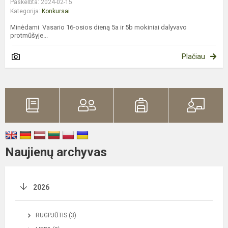
Paskelbta: 2024-02-15
Kategorija:
Konkursai
Minėdami Vasario 16-osios dieną 5a ir 5b mokiniai dalyvavo
protmūšyje...
Plačiau
Naujienų archyvas
2026
RUGPJŪTIS (3)