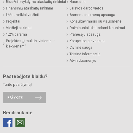
Biudžeto vykdymo ataskaitų rinkiniai
Nuorodos
Finansinių ataskaitų rinkiniai
Laisvos darbo vietos
Lėšos veiklai viešinti
Asmens duomenų apsauga
Projektai
Konsultavimasis su visuomene
Viešieji pirkimai
Dažniausiai užduodami klausimai
1,2% parama
Pranešėjų apsauga
Projektas „Įtrauktis: visiems ir
Korupcijos prevencija
kiekvienam“
Civilinė sauga
Teisinė informacija
Atviri duomenys
Pastebėjote klaidų?
Turite pasiūlymų?
RAŠYKITE
Bendraukime