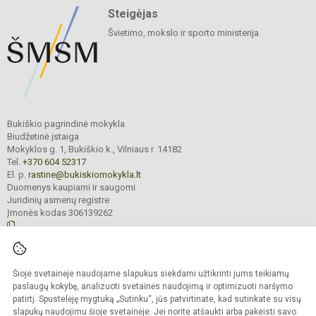
Steigėjas
Švietimo, mokslo ir sporto ministerija
Bukiškio pagrindinė mokykla
Biudžetinė įstaiga
Mokyklos g. 1, Bukiškio k., Vilniaus r. 14182
Tel.
+370 604 52317
El. p.
rastine@bukiskiomokykla.lt
Duomenys kaupiami ir saugomi
Juridinių asmenų registre
Įmonės kodas 306139262
© 2023. Bukiškio pagrindinė mokykla. Visos teisės saugomos.
Šioje svetainėje naudojame slapukus siekdami užtikrinti jums teikiamų
Kopijuoti turinį be raštiško Bukiškio pagrindinės mokyklos administracijos
sutikimo griežtai draudžiama.
paslaugų kokybę, analizuoti svetainės naudojimą ir optimizuoti naršymo
patirtį. Spustelėję mygtuką „Sutinku“, jūs patvirtinate, kad sutinkate su visų
Prieinamumo paraiška
Slapukų valdymas
slapukų naudojimu šioje svetainėje. Jei norite atšaukti arba pakeisti savo