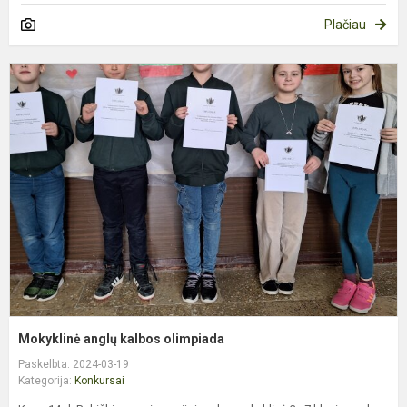
Plačiau
M
a
k
o
Mokyklinė anglų kalbos olimpiada
Paskelbta: 2024-03-19
Kategorija:
Konkursai