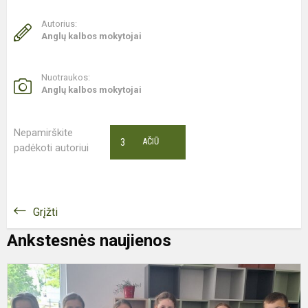
Autorius:
Anglų kalbos mokytojai
Nuotraukos:
Anglų kalbos mokytojai
Nepamirškite
3
AČIŪ
padėkoti autoriui
Grįžti
Ankstesnės naujienos
M
p
d