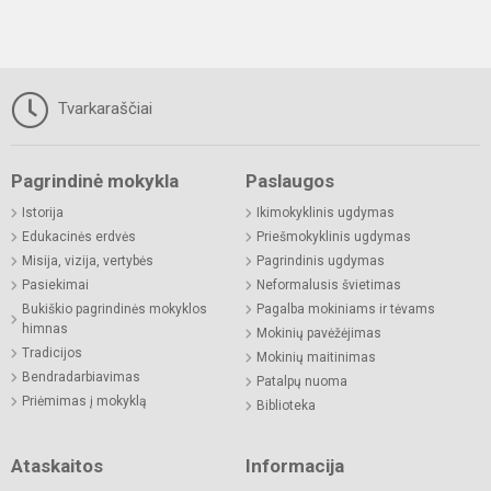
Tvarkaraščiai
Pagrindinė mokykla
Paslaugos
Istorija
Ikimokyklinis ugdymas
Edukacinės erdvės
Priešmokyklinis ugdymas
Misija, vizija, vertybės
Pagrindinis ugdymas
Pasiekimai
Neformalusis švietimas
Bukiškio pagrindinės mokyklos
Pagalba mokiniams ir tėvams
himnas
Mokinių pavėžėjimas
Tradicijos
Mokinių maitinimas
Bendradarbiavimas
Patalpų nuoma
Priėmimas į mokyklą
Biblioteka
Ataskaitos
Informacija