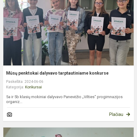
t
k
Mūsų penktokai dalyvavo tarptautiniame konkurse
Paskelbta: 2024-06-06
Kategorija:
Konkursai
5a ir 5b klasių mokiniai dalyvavo Panevėžio „Vilties“ progimnazijos
organiz...
Plačiau
M