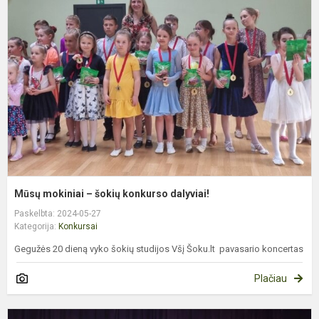
m
–
š
k
d
Mūsų mokiniai – šokių konkurso dalyviai!
Paskelbta: 2024-05-27
Kategorija:
Konkursai
Gegužės 20 dieną vyko šokių studijos Všį Šoku.lt pavasario koncertas
Plačiau
Š