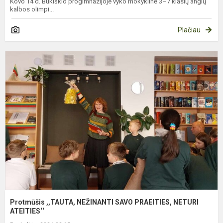
Kovo 14 d. Bukiškio progimnazijoje vyko mokyklinė 3–7 klasių anglų
kalbos olimpi...
Plačiau
P
,
N
S
P
N
A
Protmūšis ,,TAUTA, NEŽINANTI SAVO PRAEITIES, NETURI
ATEITIES‘‘