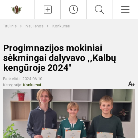
Paieška
Men
Titulinis
Naujienos
Konkursai
Progimnazijos mokiniai
sėkmingai dalyvavo ,,Kalbų
kengūroje 2024''
Paskelbta: 2024-06-10
Kategorija:
Konkursai