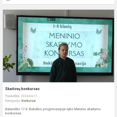
S
k
Skaitovų konkursas
Paskelbta: 2024-04-17
Kategorija:
Konkursai
Balandžio 17 d. Bukiškio progimnazijoje vyko Meninio skaitymo
konkursas.