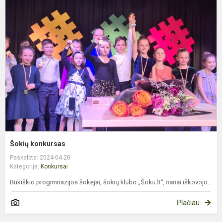
k
Šokių konkursas
Paskelbta: 2024-04-20
Kategorija:
Konkursai
Bukiškio progimnazijos šokėjai, šokių klubo „Šoku.lt“, nariai iškovojo...
Plačiau