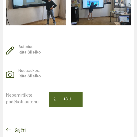
Autorius:
Rūta Šileiko
Nuotraukos:
Rūta Šileiko
Nepamirškite
2
AČIŪ
padėkoti autoriui
Grįžti