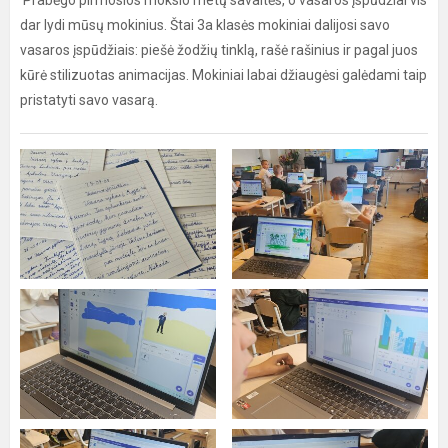
Prabėgo pirmosios mokslo metų savaitės, o vasaros įspūdžiai vis
dar lydi mūsų mokinius. Štai 3a klasės mokiniai dalijosi savo
vasaros įspūdžiais: piešė žodžių tinklą, rašė rašinius ir pagal juos
kūrė stilizuotas animacijas. Mokiniai labai džiaugėsi galėdami taip
pristatyti savo vasarą.