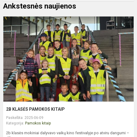
Ankstesnės naujienos
2
K
P
K
2B KLASĖS PAMOKOS KITAIP
Paskelbta: 2025-06-09
Kategorija:
Pamokos kitaip
2b klasės mokiniai dalyvavo vaikų kino festivalyje po atviru dangumi –