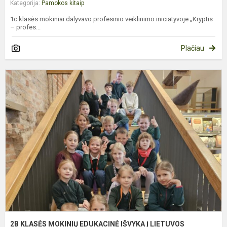
Kategorija:
Pamokos kitaip
1c klasės mokiniai dalyvavo profesinio veiklinimo iniciatyvoje „Kryptis
– profes...
Plačiau
2
K
M
E
I
Į
L
N
M
2B KLASĖS MOKINIŲ EDUKACINĖ IŠVYKA Į LIETUVOS