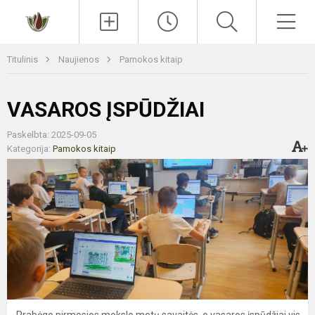
Paieška
Men
Titulinis
Naujienos
Pamokos kitaip
VASAROS ĮSPŪDŽIAI
Paskelbta: 2025-09-05
Kategorija:
Pamokos kitaip