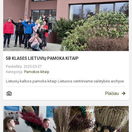
5B KLASĖS LIETUVIŲ PAMOKA KITAIP
Paskelbta: 2025-03-27
Kategorija:
Pamokos kitaip
Lietuvių kalbos pamoka kitaip Lietuvos centriniame valstybės archyve.
Plačiau
V
R
P