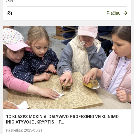
„Kin...
Plačiau
1
K
M
D
P
V
I
1C KLASĖS MOKINIAI DALYVAVO PROFESINIO VEIKLINIMO
INICIATYVOJE „KRYPTIS – P...
Paskelbta: 2025-05-21