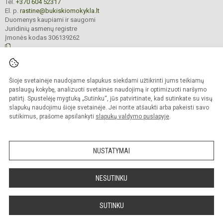
Tel.
+370 604 52317
El. p.
rastine@bukiskiomokykla.lt
Duomenys kaupiami ir saugomi
Juridinių asmenų registre
Įmonės kodas 306139262
© 2023. Bukiškio pagrindinė mokykla. Visos teisės saugomos.
Šioje svetainėje naudojame slapukus siekdami užtikrinti jums teikiamų
Kopijuoti turinį be raštiško Bukiškio pagrindinės mokyklos administracijos
sutikimo griežtai draudžiama.
paslaugų kokybę, analizuoti svetainės naudojimą ir optimizuoti naršymo
patirtį. Spustelėję mygtuką „Sutinku“, jūs patvirtinate, kad sutinkate su visų
Prieinamumo paraiška
Slapukų valdymas
slapukų naudojimu šioje svetainėje. Jei norite atšaukti arba pakeisti savo
sutikimus, prašome apsilankyti
slapukų valdymo puslapyje
.
Sumanus būdas atnaujinti
mokyklos interneto
svetainę
NUSTATYMAI
NESUTINKU
SUTINKU