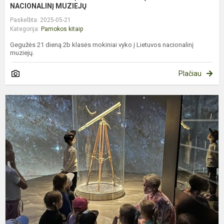
NACIONALINĮ MUZIEJŲ
Paskelbta: 2025-05-21
Kategorija:
Pamokos kitaip
Gegužės 21 dieną 2b klasės mokiniai vyko į Lietuvos nacionalinį
muziejų.
Plačiau
Į
Ž
P
L
E
M