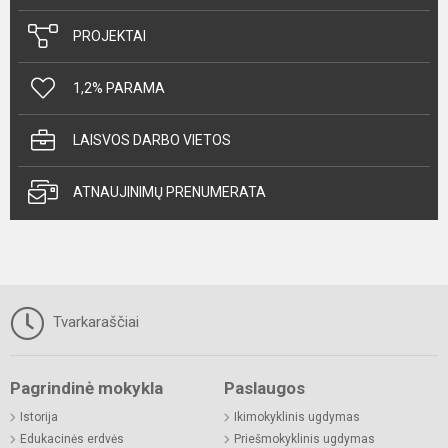
PROJEKTAI
1,2% PARAMA
LAISVOS DARBO VIETOS
ATNAUJINIMŲ PRENUMERATA
Tvarkaraščiai
Pagrindinė mokykla
Paslaugos
Istorija
Ikimokyklinis ugdymas
Edukacinės erdvės
Priešmokyklinis ugdymas