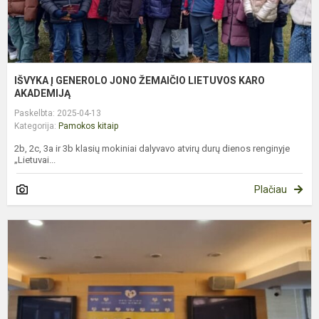
IŠVYKA Į GENEROLO JONO ŽEMAIČIO LIETUVOS KARO
AKADEMIJĄ
Paskelbta: 2025-04-13
Kategorija:
Pamokos kitaip
2b, 2c, 3a ir 3b klasių mokiniai dalyvavo atvirų durų dienos renginyje
„Lietuvai...
Plačiau
K
I
Į
L
R
S