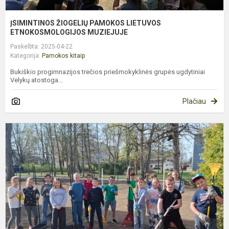
ĮSIMINTINOS ŽIOGELIŲ PAMOKOS LIETUVOS
ETNOKOSMOLOGIJOS MUZIEJUJE
Paskelbta: 2025-04-22
Kategorija:
Pamokos kitaip
Bukiškio progimnazijos trečios priešmokyklinės grupės ugdytiniai
Velykų atostoga...
Plačiau
A
„