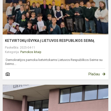
KETVIRTOKŲ IŠVYKA Į LIETUVOS RESPUBLIKOS SEIMĄ
Paskelbta: 2025-04-11
Kategorija:
Pamokos kitaip
Demokratijos pamoka ketvirtokams Lietuvos Respublikos Seime su
Seimo...
Plačiau
5
K
L
P
K