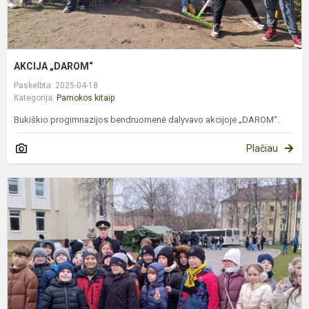
AKCIJA „DAROM“
Paskelbta: 2025-04-18
Kategorija:
Pamokos kitaip
Bukiškio progimnazijos bendruomenė dalyvavo akcijoje „DAROM“.
Plačiau
I
Į
G
J
Ž
L
K
A