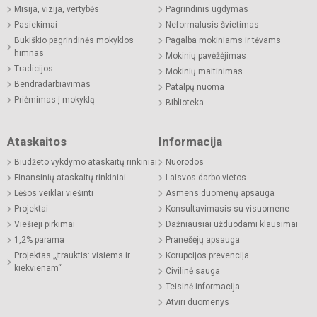
Misija, vizija, vertybės
Pagrindinis ugdymas
Pasiekimai
Neformalusis švietimas
Bukiškio pagrindinės mokyklos
Pagalba mokiniams ir tėvams
himnas
Mokinių pavėžėjimas
Tradicijos
Mokinių maitinimas
Bendradarbiavimas
Patalpų nuoma
Priėmimas į mokyklą
Biblioteka
Ataskaitos
Informacija
Biudžeto vykdymo ataskaitų rinkiniai
Nuorodos
Finansinių ataskaitų rinkiniai
Laisvos darbo vietos
Lėšos veiklai viešinti
Asmens duomenų apsauga
Projektai
Konsultavimasis su visuomene
Viešieji pirkimai
Dažniausiai užduodami klausimai
1,2% parama
Pranešėjų apsauga
Projektas „Įtrauktis: visiems ir
Korupcijos prevencija
kiekvienam“
Civilinė sauga
Teisinė informacija
Atviri duomenys