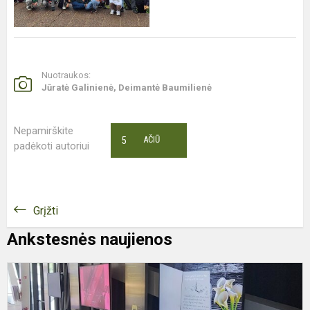
Nuotraukos:
Jūratė Galinienė, Deimantė Baumilienė
Nepamirškite
5
AČIŪ
padėkoti autoriui
Grįžti
Ankstesnės naujienos
P
K
P