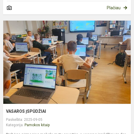
Plačiau
V
Į
VASAROS ĮSPŪDŽIAI
Paskelbta: 2025-09-05
Kategorija:
Pamokos kitaip