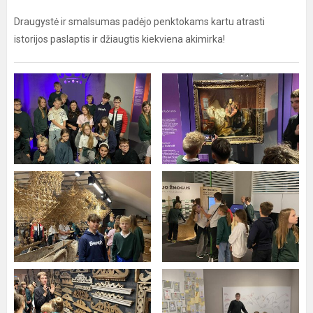
Draugystė ir smalsumas padėjo penktokams kartu atrasti
istorijos paslaptis ir džiaugtis kiekviena akimirka!