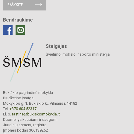
RAŠYKITE
Bendraukime
Steigėjas
Švietimo, mokslo ir sporto ministerija
Bukiškio pagrindinė mokykla
Biudžetinė įstaiga
Mokyklos g. 1, Bukiškio k., Vilniaus r. 14182
Tel.
+370 604 52317
El. p.
rastine@bukiskiomokykla.lt
Duomenys kaupiami ir saugomi
Juridinių asmenų registre
Įmonės kodas 306139262