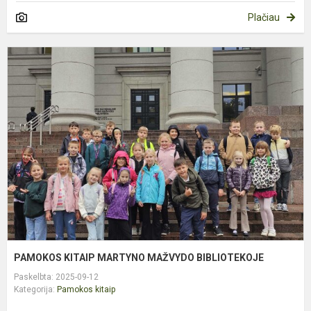
Plačiau
P
K
M
M
B
PAMOKOS KITAIP MARTYNO MAŽVYDO BIBLIOTEKOJE
Paskelbta: 2025-09-12
Kategorija:
Pamokos kitaip