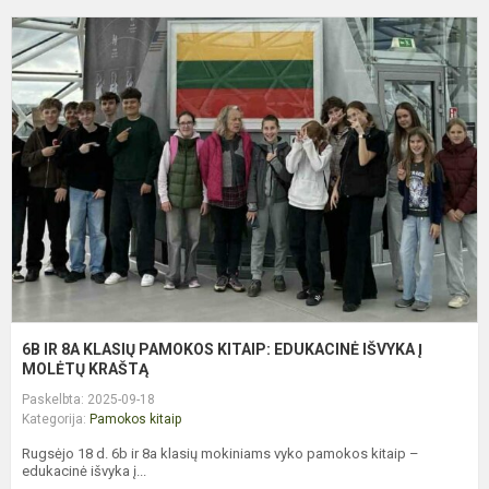
6
I
8
K
P
K
E
I
Į
M
K.
6B IR 8A KLASIŲ PAMOKOS KITAIP: EDUKACINĖ IŠVYKA Į
MOLĖTŲ KRAŠTĄ
Paskelbta: 2025-09-18
Kategorija:
Pamokos kitaip
Rugsėjo 18 d. 6b ir 8a klasių mokiniams vyko pamokos kitaip –
edukacinė išvyka į...