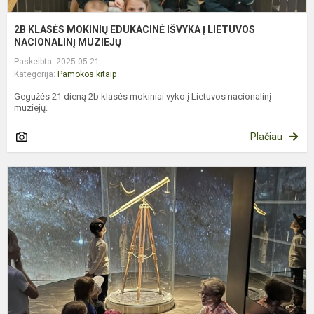
2B KLASĖS MOKINIŲ EDUKACINĖ IŠVYKA Į LIETUVOS
NACIONALINĮ MUZIEJŲ
Paskelbta: 2025-05-21
Kategorija:
Pamokos kitaip
Gegužės 21 dieną 2b klasės mokiniai vyko į Lietuvos nacionalinį
muziejų.
Plačiau
Į
Ž
P
L
E
M