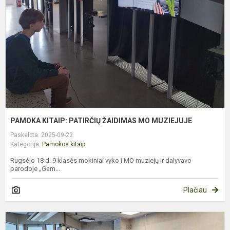
Ž
M
PAMOKA KITAIP: PATIRČIŲ ŽAIDIMAS MO MUZIEJUJE
Paskelbta: 2025-09-22
Kategorija:
Pamokos kitaip
Rugsėjo 18 d. 9 klasės mokiniai vyko į MO muziejų ir dalyvavo
parodoje „Gam...
Plačiau
I
P