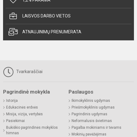
LAISVOS DARBO VIETOS
ATNAUJINIMŲ PRENUMERATA
Tvarkaraščiai
Pagrindinė mokykla
Paslaugos
Istorija
Ikimokyklinis ugdymas
Edukacinės erdvės
Priešmokyklinis ugdymas
Misija, vizija, vertybės
Pagrindinis ugdymas
Pasiekimai
Neformalusis švietimas
Bukiškio pagrindinės mokyklos
Pagalba mokiniams ir tėvams
himnas
Mokinių pavėžėjimas