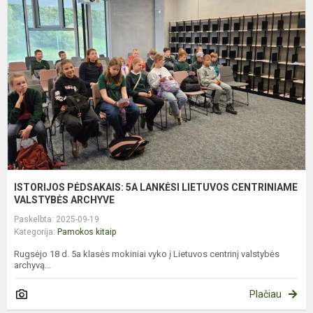
5
L
L
C
V
ISTORIJOS PĖDSAKAIS: 5A LANKĖSI LIETUVOS CENTRINIAME
VALSTYBĖS ARCHYVE
Paskelbta: 2025-09-19
Kategorija:
Pamokos kitaip
Rugsėjo 18 d. 5a klasės mokiniai vyko į Lietuvos centrinį valstybės
archyvą...
Plačiau