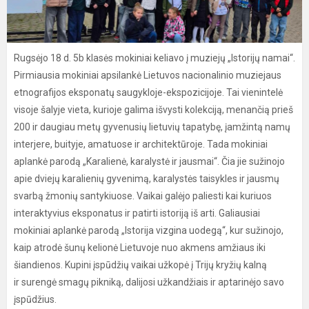
Rugsėjo 18 d. 5b klasės mokiniai keliavo į muziejų „Istorijų namai“.
Pirmiausia mokiniai apsilankė Lietuvos nacionalinio muziejaus
etnografijos eksponatų saugykloje-ekspozicijoje. Tai vienintelė
visoje šalyje vieta, kurioje galima išvysti kolekciją, menančią prieš
200 ir daugiau metų gyvenusių lietuvių tapatybę, įamžintą namų
interjere, buityje, amatuose ir architektūroje. Tada mokiniai
aplankė parodą „Karalienė, karalystė ir jausmai“. Čia jie sužinojo
apie dviejų karalienių gyvenimą, karalystės taisykles ir jausmų
svarbą žmonių santykiuose. Vaikai galėjo paliesti kai kuriuos
interaktyvius eksponatus ir patirti istoriją iš arti. Galiausiai
mokiniai aplankė parodą „Istorija vizgina uodegą“, kur sužinojo,
kaip atrodė šunų kelionė Lietuvoje nuo akmens amžiaus iki
šiandienos. Kupini įspūdžių vaikai užkopė į Trijų kryžių kalną
ir surengė smagų pikniką, dalijosi užkandžiais ir aptarinėjo savo
įspūdžius.