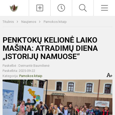
Paieška
Men
Titulinis
Naujienos
Pamokos kitaip
PENKTOKŲ KELIONĖ LAIKO
MAŠINA: ATRADIMŲ DIENA
„ISTORIJŲ NAMUOSE“
Paskelbė : Deimantė Baumilienė
Paskelbta: 2025-09-22
Kategorija:
Pamokos kitaip