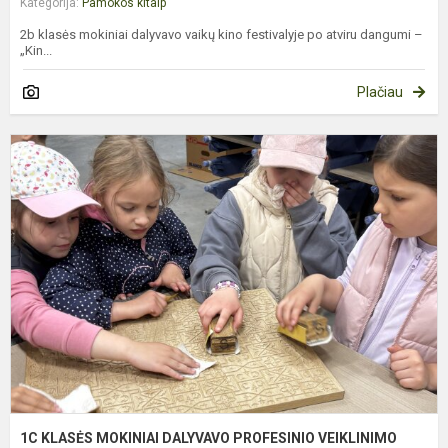
Kategorija:
Pamokos kitaip
2b klasės mokiniai dalyvavo vaikų kino festivalyje po atviru dangumi –
„Kin...
Plačiau
1
K
M
D
P
V
I
1C KLASĖS MOKINIAI DALYVAVO PROFESINIO VEIKLINIMO