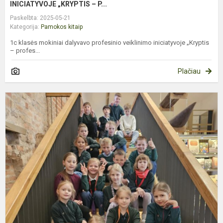
INICIATYVOJE „KRYPTIS – P...
Paskelbta: 2025-05-21
Kategorija:
Pamokos kitaip
1c klasės mokiniai dalyvavo profesinio veiklinimo iniciatyvoje „Kryptis
– profes...
Plačiau
2
K
M
E
I
Į
L
N
M