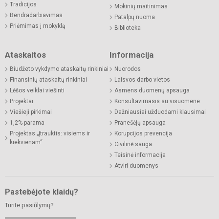
Tradicijos
Mokinių maitinimas
Bendradarbiavimas
Patalpų nuoma
Priėmimas į mokyklą
Biblioteka
Ataskaitos
Informacija
Biudžeto vykdymo ataskaitų rinkiniai
Nuorodos
Finansinių ataskaitų rinkiniai
Laisvos darbo vietos
Lėšos veiklai viešinti
Asmens duomenų apsauga
Projektai
Konsultavimasis su visuomene
Viešieji pirkimai
Dažniausiai užduodami klausimai
1,2% parama
Pranešėjų apsauga
Projektas „Įtrauktis: visiems ir
Korupcijos prevencija
kiekvienam“
Civilinė sauga
Teisinė informacija
Atviri duomenys
Pastebėjote klaidų?
Turite pasiūlymų?