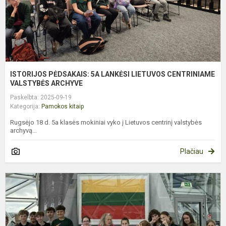
ISTORIJOS PĖDSAKAIS: 5A LANKĖSI LIETUVOS CENTRINIAME
VALSTYBĖS ARCHYVE
Paskelbta: 2025-09-19
Kategorija:
Pamokos kitaip
Rugsėjo 18 d. 5a klasės mokiniai vyko į Lietuvos centrinį valstybės
archyvą...
Plačiau
6
I
8
K