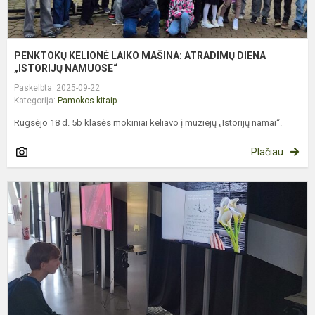
PENKTOKŲ KELIONĖ LAIKO MAŠINA: ATRADIMŲ DIENA
„ISTORIJŲ NAMUOSE“
Paskelbta: 2025-09-22
Kategorija:
Pamokos kitaip
Rugsėjo 18 d. 5b klasės mokiniai keliavo į muziejų „Istorijų namai“.
Plačiau
P
K
P
Ž
M