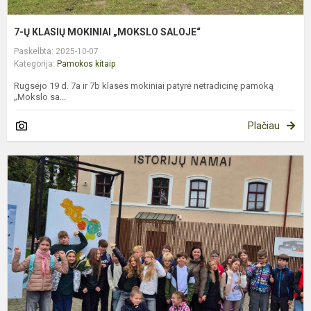
7-Ų KLASIŲ MOKINIAI „MOKSLO SALOJE“
Paskelbta: 2025-10-07
Kategorija:
Pamokos kitaip
Rugsėjo 19 d. 7a ir 7b klasės mokiniai patyrė netradicinę pamoką
„Mokslo sa...
Plačiau
P
K
L
M
A
D
„
N