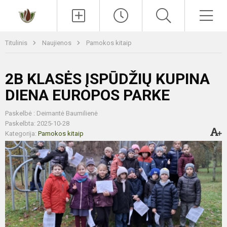
Paieška
Men
Titulinis
Naujienos
Pamokos kitaip
2B KLASĖS ĮSPŪDŽIŲ KUPINA
DIENA EUROPOS PARKE
Paskelbė : Deimantė Baumilienė
Paskelbta: 2025-10-28
Kategorija:
Pamokos kitaip