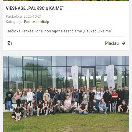
VIEŠNAGĖ „PAUKŠČIŲ KAIME“
Paskelbta: 2025-10-21
Kategorija:
Pamokos kitaip
Trečiokai lankėsi Ignalinos rajone esančiame „Paukščių kaime“.
Plačiau
7
Ų
K
M
„
S