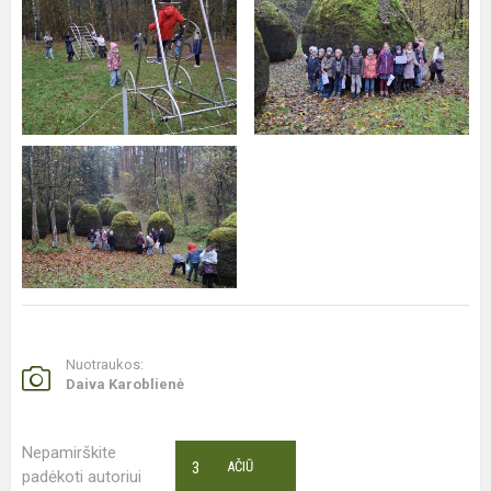
Nuotraukos:
Daiva Karoblienė
Nepamirškite
3
AČIŪ
padėkoti autoriui