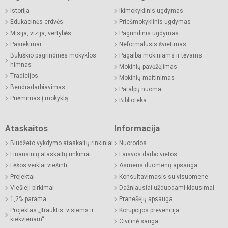
Istorija
Ikimokyklinis ugdymas
Edukacinės erdvės
Priešmokyklinis ugdymas
Misija, vizija, vertybės
Pagrindinis ugdymas
Pasiekimai
Neformalusis švietimas
Bukiškio pagrindinės mokyklos
Pagalba mokiniams ir tėvams
himnas
Mokinių pavėžėjimas
Tradicijos
Mokinių maitinimas
Bendradarbiavimas
Patalpų nuoma
Priėmimas į mokyklą
Biblioteka
Ataskaitos
Informacija
Biudžeto vykdymo ataskaitų rinkiniai
Nuorodos
Finansinių ataskaitų rinkiniai
Laisvos darbo vietos
Lėšos veiklai viešinti
Asmens duomenų apsauga
Projektai
Konsultavimasis su visuomene
Viešieji pirkimai
Dažniausiai užduodami klausimai
1,2% parama
Pranešėjų apsauga
Projektas „Įtrauktis: visiems ir
Korupcijos prevencija
kiekvienam“
Civilinė sauga