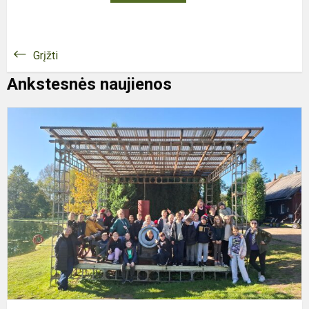
Grįžti
Ankstesnės naujienos
E
Į
M