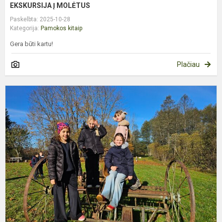
EKSKURSIJA Į MOLĖTUS
Paskelbta: 2025-10-28
Kategorija:
Pamokos kitaip
Gera būti kartu!
Plačiau
V
„
K