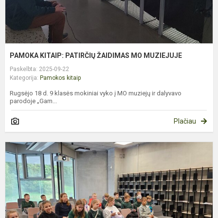
PAMOKA KITAIP: PATIRČIŲ ŽAIDIMAS MO MUZIEJUJE
Paskelbta: 2025-09-22
Kategorija:
Pamokos kitaip
Rugsėjo 18 d. 9 klasės mokiniai vyko į MO muziejų ir dalyvavo
parodoje „Gam...
Plačiau
I
P
5
L
L
C
V