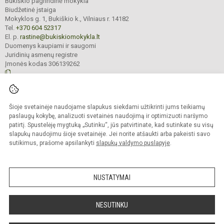
Bukiškio pagrindinė mokykla
Biudžetinė įstaiga
Mokyklos g. 1, Bukiškio k., Vilniaus r. 14182
Tel.
+370 604 52317
El. p.
rastine@bukiskiomokykla.lt
Duomenys kaupiami ir saugomi
Juridinių asmenų registre
Įmonės kodas 306139262
© 2023. Bukiškio pagrindinė mokykla. Visos teisės saugomos.
Šioje svetainėje naudojame slapukus siekdami užtikrinti jums teikiamų
Kopijuoti turinį be raštiško Bukiškio pagrindinės mokyklos administracijos
sutikimo griežtai draudžiama.
paslaugų kokybę, analizuoti svetainės naudojimą ir optimizuoti naršymo
patirtį. Spustelėję mygtuką „Sutinku“, jūs patvirtinate, kad sutinkate su visų
Prieinamumo paraiška
Slapukų valdymas
slapukų naudojimu šioje svetainėje. Jei norite atšaukti arba pakeisti savo
sutikimus, prašome apsilankyti
slapukų valdymo puslapyje
.
Sumanus būdas atnaujinti
mokyklos interneto
svetainę
NUSTATYMAI
NESUTINKU