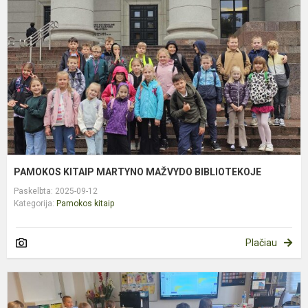
M
M
B
PAMOKOS KITAIP MARTYNO MAŽVYDO BIBLIOTEKOJE
Paskelbta: 2025-09-12
Kategorija:
Pamokos kitaip
Plačiau
V
Į