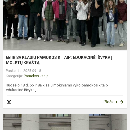
P
K
E
I
Į
M
K.
6B IR 8A KLASIŲ PAMOKOS KITAIP: EDUKACINĖ IŠVYKA Į
MOLĖTŲ KRAŠTĄ
Paskelbta: 2025-09-18
Kategorija:
Pamokos kitaip
Rugsėjo 18 d. 6b ir 8a klasių mokiniams vyko pamokos kitaip –
edukacinė išvyka į...
Plačiau
P
K