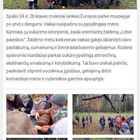
Spalio 24 d. 2b klasės mokiniai lankėsi Europos parke-muziejuje
po atviru dangumi. Vaikai susipažino su įspūdingais meno
kūriniais, jų sukūrimo istorijomis, žaidė orientacinį žaidimą „Lobio
paieškos“. Žaidimo metu kiekvienas vaikas galėjo išbandyti savo
pastabumą, sumanumą ir bendradarbiavimo gebėjimus. Rudens
spalvomis nusidažęs parkas sukūrė ypatingą atmosferą,
skatinančią smalsumą ir kūrybiškumą. Tai buvo unikali patirtis,
padedanti stiprinti socialinius įgūdžius, gebėjimą dirbti
komandoje meno ir rudeniškos gamtos apsuptyje.