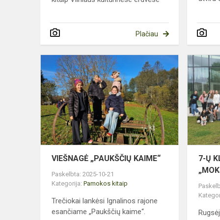
Plačiau
VIEŠNAGĖ
„PAUKŠČIŲ
KAIME“
VIEŠNAGĖ „PAUKŠČIŲ KAIME“
7-Ų K
„MOK
Paskelbta: 2025-10-21
Kategorija:
Pamokos kitaip
Paskelb
Kategor
Trečiokai lankėsi Ignalinos rajone
esančiame „Paukščių kaime“.
Rugsėj