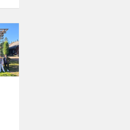
EKSKURSIJA
Į
MOLĖTUS