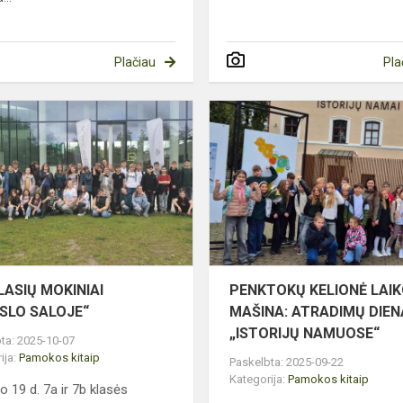
Plačiau
Pla
7-
Ų
KLASIŲ
MOKINIAI
„MOKSLO
SALOJE“
LASIŲ MOKINIAI
PENKTOKŲ KELIONĖ LAI
SLO SALOJE“
MAŠINA: ATRADIMŲ DIEN
„ISTORIJŲ NAMUOSE“
ta: 2025-10-07
ija:
Pamokos kitaip
Paskelbta: 2025-09-22
Kategorija:
Pamokos kitaip
o 19 d. 7a ir 7b klasės