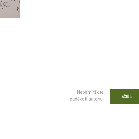
Nepamirškite
5
AČIŪ
padėkoti autoriui