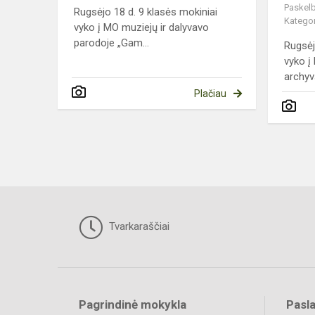
Paskelb
Rugsėjo 18 d. 9 klasės mokiniai
Kategor
vyko į MO muziejų ir dalyvavo
parodoje „Gam...
Rugsėj
vyko į
archyvą
Plačiau
Tvarkaraščiai
Pagrindinė mokykla
Pasl