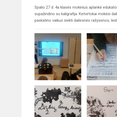
Spalio 27 d. 4a klasės mokinius aplankė edukatorė
supažindino su kaligrafija. Ketvirtokai mokėsi dail
paskatino vaikus siekti dailesnės rašysenos, leid