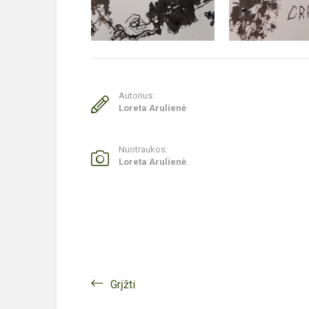
Autorius:
Loreta Arulienė
Nuotraukos:
Loreta Arulienė
Grįžti