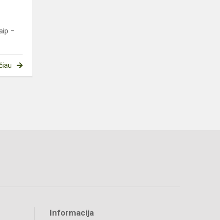
aip –
čiau
Informacija