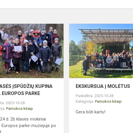
2B
KLASĖS
ĮSPŪDŽIŲ
KUPINA
S
DIENA
EUROPOS
PARKE
LASĖS ĮSPŪDŽIŲ KUPINA
EKSKURSIJA Į MOLĖTUS
A EUROPOS PARKE
Paskelbta: 2025-10-28
Kategorija:
Pamokos kitaip
ta: 2025-10-28
ija:
Pamokos kitaip
Gera būti kartu!
 24 d. 2b klasės mokiniai
i Europos parke-muziejuje po
...