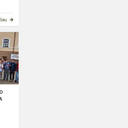
čiau
PENKTOKŲ
KELIONĖ
LAIKO
MAŠINA:
ATRADIMŲ
DIENA
„ISTORIJŲ
NAM...
KO
A