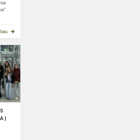
iai
ai“.
čiau
6B
IR
8A
KLASIŲ
PAMOKOS
KITAIP:
EDUKACINĖ
IŠVYKA
Į
OS
MOLĖTŲ
A Į
K...