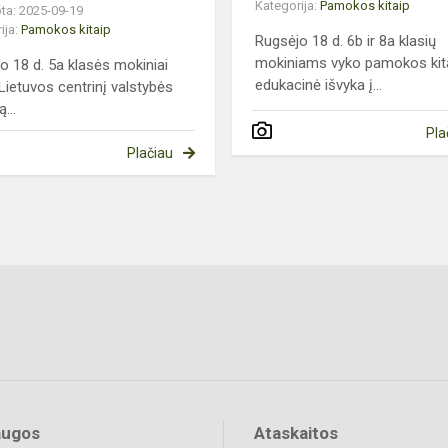
Kategorija:
Pamokos kitaip
ta: 2025-09-19
ija:
Pamokos kitaip
Rugsėjo 18 d. 6b ir 8a klasių
mokiniams vyko pamokos kit
o 18 d. 5a klasės mokiniai
edukacinė išvyka į...
 Lietuvos centrinį valstybės
...
Pla
Plačiau
augos
Ataskaitos