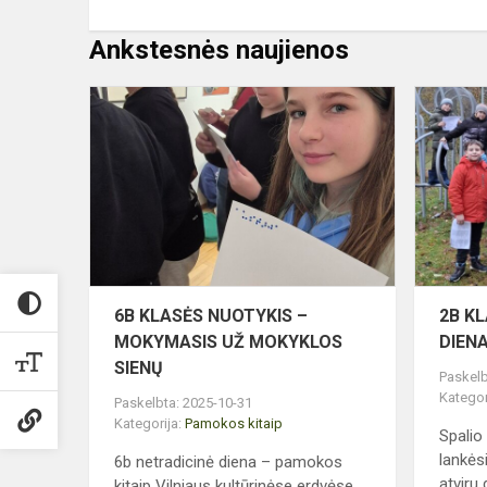
Ankstesnės naujienos
6B
KLASĖS
NUOTYKIS
–
MOKYMASI
UŽ
MOKYKLOS
SIENŲ
6B KLASĖS NUOTYKIS –
2B K
MOKYMASIS UŽ MOKYKLOS
DIEN
SIENŲ
Paskelb
Kategor
Paskelbta: 2025-10-31
Kategorija:
Pamokos kitaip
Spalio
lankės
6b netradicinė diena – pamokos
atviru d
kitaip Vilniaus kultūrinėse erdvėse