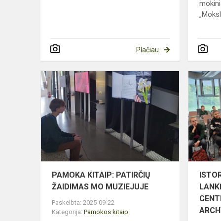
mokini
„Moksl
Plačiau
PAMOKA
KITAIP:
PATIRČIŲ
ŽAIDIMAS
MO
MUZIEJUJE
PAMOKA KITAIP: PATIRČIŲ
ISTOR
ŽAIDIMAS MO MUZIEJUJE
LANK
CENT
Paskelbta: 2025-09-22
ARCH
Kategorija:
Pamokos kitaip