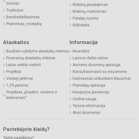
himnas
Mokinių pavėžėjimas
Tradicijos
Mokinių maitinimas
Bendradarbiavimas
Patalpų nuoma
Priėmimas į mokyklą
Biblioteka
Ataskaitos
Informacija
Biudžeto vykdymo ataskaitų rinkiniai
Nuorodos
Finansinių ataskaitų rinkiniai
Laisvos darbo vietos
Lėšos veiklai viešinti
Asmens duomenų apsauga
Projektai
Konsultavimasis su visuomene
Viešieji pirkimai
Dažniausiai užduodami klausimai
1,2% parama
Pranešėjų apsauga
Projektas „Įtrauktis: visiems ir
Korupcijos prevencija
kiekvienam“
Civilinė sauga
Teisinė informacija
Atviri duomenys
Pastebėjote klaidų?
Turite pasiūlymų?