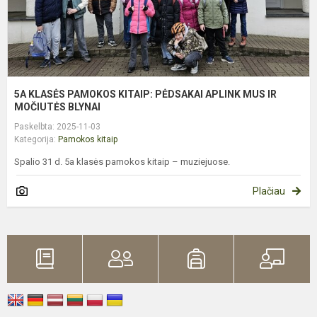
I
M
B.
5A KLASĖS PAMOKOS KITAIP: PĖDSAKAI APLINK MUS IR
MOČIUTĖS BLYNAI
Paskelbta: 2025-11-03
Kategorija:
Pamokos kitaip
Spalio 31 d. 5a klasės pamokos kitaip – muziejuose.
Plačiau