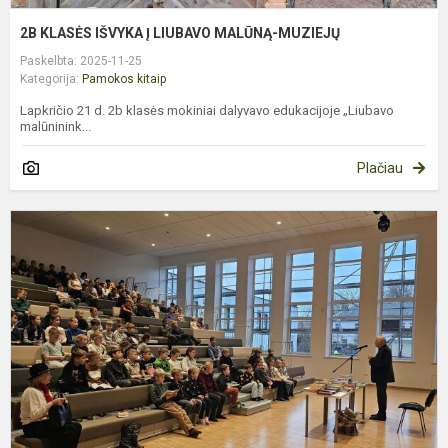
2B KLASĖS IŠVYKA Į LIUBAVO MALŪNĄ-MUZIEJŲ
Paskelbta: 2025-11-25
Kategorija:
Pamokos kitaip
Lapkričio 21 d. 2b klasės mokiniai dalyvavo edukacijoje „Liubavo
malūninink...
Plačiau
S
S
R
V
R