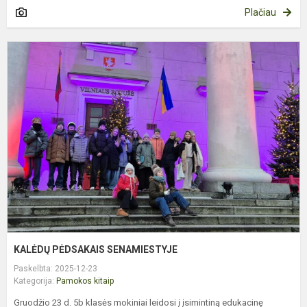
Plačiau
K
P
S
KALĖDŲ PĖDSAKAIS SENAMIESTYJE
Paskelbta: 2025-12-23
Kategorija:
Pamokos kitaip
Gruodžio 23 d. 5b klasės mokiniai leidosi į įsimintiną edukacinę