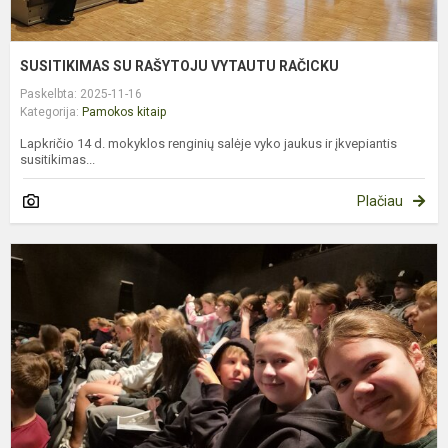
SUSITIKIMAS SU RAŠYTOJU VYTAUTU RAČICKU
Paskelbta: 2025-11-16
Kategorija:
Pamokos kitaip
Lapkričio 14 d. mokyklos renginių salėje vyko jaukus ir įkvepiantis
susitikimas...
Plačiau
6
K
P
K
–
I
Į
T