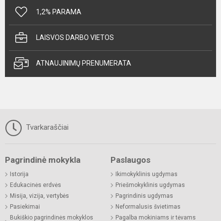
1,2% PARAMA
LAISVOS DARBO VIETOS
ATNAUJINIMŲ PRENUMERATA
Tvarkaraščiai
Pagrindinė mokykla
Paslaugos
Istorija
Ikimokyklinis ugdymas
Edukacinės erdvės
Priešmokyklinis ugdymas
Misija, vizija, vertybės
Pagrindinis ugdymas
Pasiekimai
Neformalusis švietimas
Bukiškio pagrindinės mokyklos
Pagalba mokiniams ir tėvams