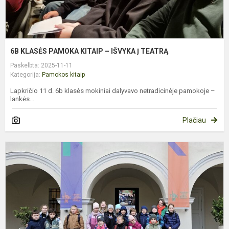
6B KLASĖS PAMOKA KITAIP – IŠVYKA Į TEATRĄ
Paskelbta: 2025-11-11
Kategorija:
Pamokos kitaip
Lapkričio 11 d. 6b klasės mokiniai dalyvavo netradicinėje pamokoje –
lankės...
Plačiau
5
K
P
K
P
A