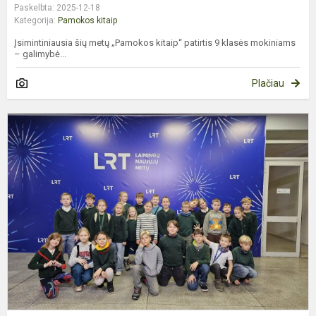
Paskelbta: 2025-12-18
Kategorija:
Pamokos kitaip
Įsimintiniausia šių metų „Pamokos kitaip“ patirtis 9 klasės mokiniams
– galimybė...
Plačiau
I
Į
L