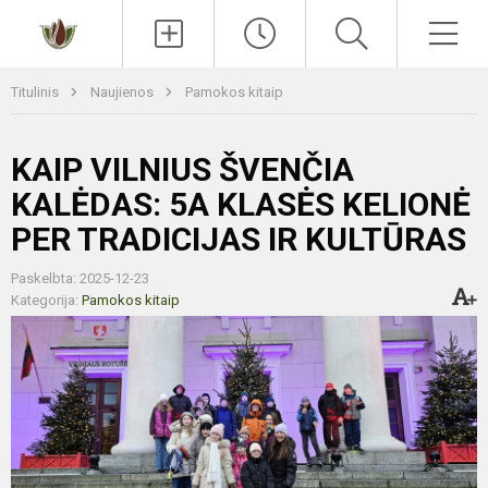
Paieška
Men
Titulinis
Naujienos
Pamokos kitaip
KAIP VILNIUS ŠVENČIA
KALĖDAS: 5A KLASĖS KELIONĖ
PER TRADICIJAS IR KULTŪRAS
Paskelbta: 2025-12-23
Kategorija:
Pamokos kitaip