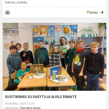
kelionę „Kalėdų...
Plačiau
S
S
R
A
R
SUSITIKIMAS SU RAŠYTOJA ALVILE RIMAITE
Paskelbta: 2025-12-20
Kategorija:
Pamokos kitaip