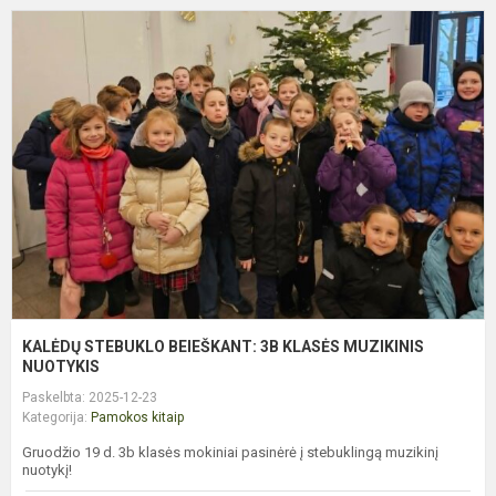
K
S
B
3
K
M
N
KALĖDŲ STEBUKLO BEIEŠKANT: 3B KLASĖS MUZIKINIS
NUOTYKIS
Paskelbta: 2025-12-23
Kategorija:
Pamokos kitaip
Gruodžio 19 d. 3b klasės mokiniai pasinėrė į stebuklingą muzikinį
nuotykį!