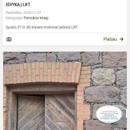
IŠVYKA Į LRT
Paskelbta: 2025-11-27
Kategorija:
Pamokos kitaip
Spalio 27 d. 3b klasės mokiniai lankėsi LRT.
Plačiau
2
K
I
Į
L
M
M