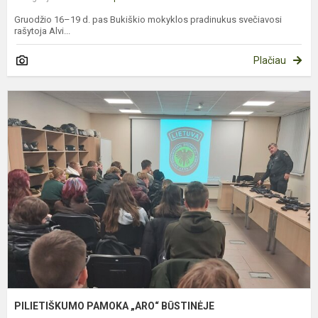
Gruodžio 16–19 d. pas Bukiškio mokyklos pradinukus svečiavosi
rašytoja Alvi...
Plačiau
P
P
„
B
PILIETIŠKUMO PAMOKA „ARO“ BŪSTINĖJE