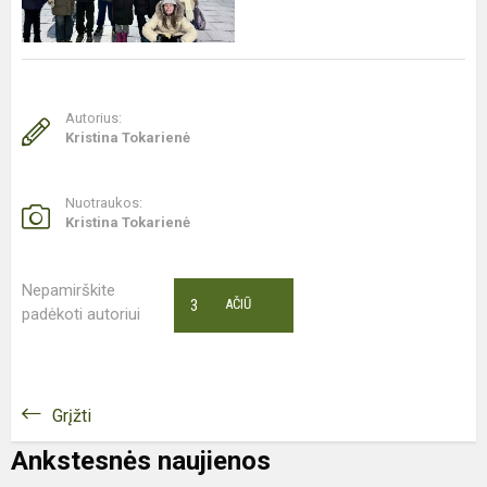
Autorius:
Kristina Tokarienė
Nuotraukos:
Kristina Tokarienė
Nepamirškite
3
AČIŪ
padėkoti autoriui
Grįžti
Ankstesnės naujienos