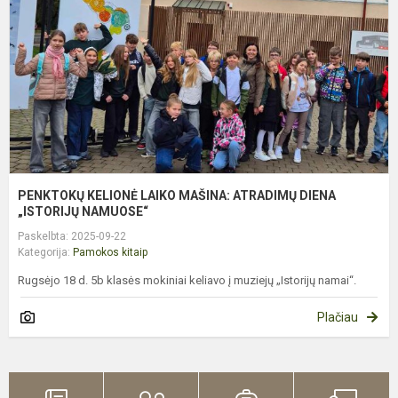
A
D
„
N
PENKTOKŲ KELIONĖ LAIKO MAŠINA: ATRADIMŲ DIENA
„ISTORIJŲ NAMUOSE“
Paskelbta: 2025-09-22
Kategorija:
Pamokos kitaip
Rugsėjo 18 d. 5b klasės mokiniai keliavo į muziejų „Istorijų namai“.
Plačiau