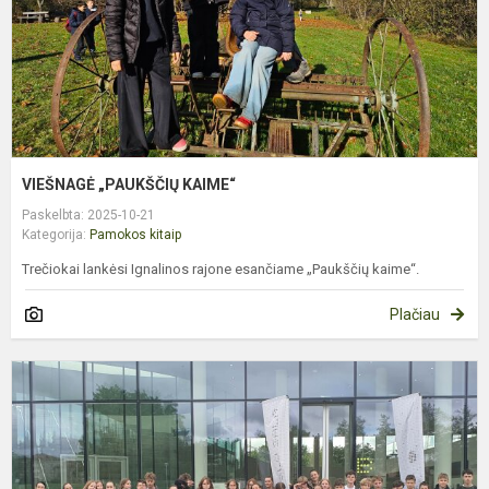
VIEŠNAGĖ „PAUKŠČIŲ KAIME“
Paskelbta: 2025-10-21
Kategorija:
Pamokos kitaip
Trečiokai lankėsi Ignalinos rajone esančiame „Paukščių kaime“.
Plačiau
7
Ų
K
M
„