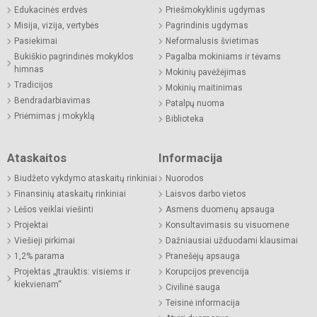
Edukacinės erdvės
Priešmokyklinis ugdymas
Misija, vizija, vertybės
Pagrindinis ugdymas
Pasiekimai
Neformalusis švietimas
Bukiškio pagrindinės mokyklos
Pagalba mokiniams ir tėvams
himnas
Mokinių pavėžėjimas
Tradicijos
Mokinių maitinimas
Bendradarbiavimas
Patalpų nuoma
Priėmimas į mokyklą
Biblioteka
Ataskaitos
Informacija
Biudžeto vykdymo ataskaitų rinkiniai
Nuorodos
Finansinių ataskaitų rinkiniai
Laisvos darbo vietos
Lėšos veiklai viešinti
Asmens duomenų apsauga
Projektai
Konsultavimasis su visuomene
Viešieji pirkimai
Dažniausiai užduodami klausimai
1,2% parama
Pranešėjų apsauga
Projektas „Įtrauktis: visiems ir
Korupcijos prevencija
kiekvienam“
Civilinė sauga
Teisinė informacija