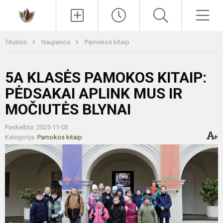
Paieška
Men
Titulinis
Naujienos
Pamokos kitaip
5A KLASĖS PAMOKOS KITAIP:
PĖDSAKAI APLINK MUS IR
MOČIUTĖS BLYNAI
Paskelbta: 2025-11-03
Kategorija:
Pamokos kitaip