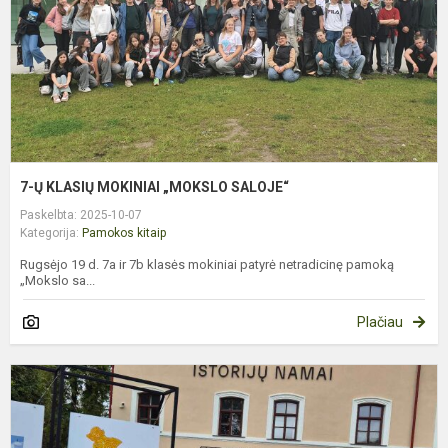
S
7-Ų KLASIŲ MOKINIAI „MOKSLO SALOJE“
Paskelbta: 2025-10-07
Kategorija:
Pamokos kitaip
Rugsėjo 19 d. 7a ir 7b klasės mokiniai patyrė netradicinę pamoką
„Mokslo sa...
Plačiau
P
K
L
M