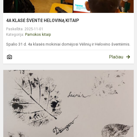
4A KLASĖ ŠVENTĖ HELOVINĄ KITAIP
Paskelbta: 2025-11-01
Kategorija:
Pamokos kitaip
Spalio 31 d. 4a klasės mokiniai domėjosi Vėlinių ir Helovino šventėmis.
Plačiau
4
K
M
K