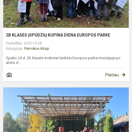
2B KLASĖS ĮSPŪDŽIŲ KUPINA DIENA EUROPOS PARKE
Paskelbta: 2025-10-28
Kategorija:
Pamokos kitaip
Spalio 24 d. 2b klasės mokiniai lankėsi Europos parke-muziejuje po
atviru d...
Plačiau
E
Į
M