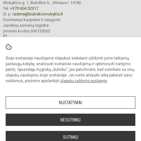
Mokyklos g. 1, Bukiškio k., Vilniaus r. 14182
Tel.
+370 604 52317
El. p.
rastine@bukiskiomokykla.lt
Duomenys kaupiami ir saugomi
Juridinių asmenų registre
Įmonės kodas 306139262
© 2023. Bukiškio pagrindinė mokykla. Visos teisės saugomos.
Šioje svetainėje naudojame slapukus siekdami užtikrinti jums teikiamų
Kopijuoti turinį be raštiško Bukiškio pagrindinės mokyklos administracijos
sutikimo griežtai draudžiama.
paslaugų kokybę, analizuoti svetainės naudojimą ir optimizuoti naršymo
patirtį. Spustelėję mygtuką „Sutinku“, jūs patvirtinate, kad sutinkate su visų
Prieinamumo paraiška
Slapukų valdymas
slapukų naudojimu šioje svetainėje. Jei norite atšaukti arba pakeisti savo
sutikimus, prašome apsilankyti
slapukų valdymo puslapyje
.
Sumanus būdas atnaujinti
mokyklos interneto
svetainę
NUSTATYMAI
NESUTINKU
SUTINKU