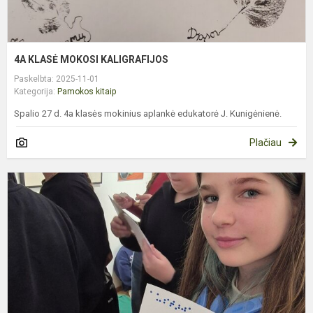
4A KLASĖ MOKOSI KALIGRAFIJOS
Paskelbta: 2025-11-01
Kategorija:
Pamokos kitaip
Spalio 27 d. 4a klasės mokinius aplankė edukatorė J. Kunigėnienė.
Plačiau
6
K
N
–
M
U
M
S