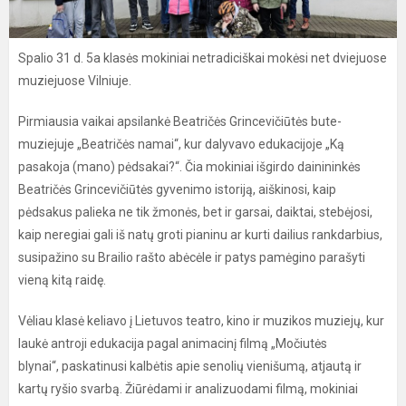
Spalio 31 d. 5a klasės mokiniai netradiciškai mokėsi net dviejuose
muziejuose Vilniuje.
Pirmiausia vaikai apsilankė Beatričės Grincevičiūtės bute-
muziejuje „Beatričės namai“, kur dalyvavo edukacijoje „Ką
pasakoja (mano) pėdsakai?“. Čia mokiniai išgirdo dainininkės
Beatričės Grincevičiūtės gyvenimo istoriją, aiškinosi, kaip
pėdsakus palieka ne tik žmonės, bet ir garsai, daiktai, stebėjosi,
kaip neregiai gali iš natų groti pianinu ar kurti dailius rankdarbius,
susipažino su Brailio rašto abėcėle ir patys pamėgino parašyti
vieną kitą raidę.
Vėliau klasė keliavo į Lietuvos teatro, kino ir muzikos muziejų, kur
laukė antroji edukacija pagal animacinį filmą „Močiutės
blynai“, paskatinusi kalbėtis apie senolių vienišumą, atjautą ir
kartų ryšio svarbą. Žiūrėdami ir analizuodami filmą, mokiniai