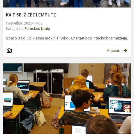
KAIP 5B ĮŽIEBĖ LEMPUTĘ
Paskelbta: 2025-11-02
Kategorija:
Pamokos kitaip
Spalio 31 d. 5b klasės mokiniai vyko į Energetikos ir technikos muziejų.
Plačiau
4
K
Š
H
K