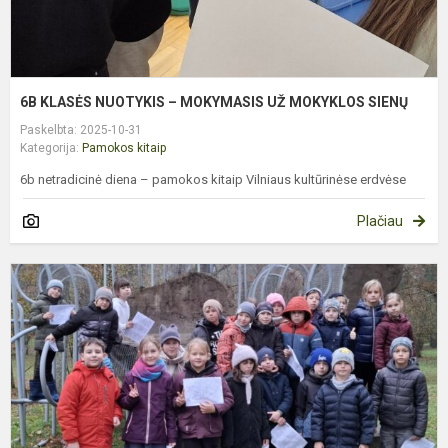
6B KLASĖS NUOTYKIS – MOKYMASIS UŽ MOKYKLOS SIENŲ
Paskelbta: 2025-10-31
Kategorija:
Pamokos kitaip
6b netradicinė diena – pamokos kitaip Vilniaus kultūrinėse erdvėse
Plačiau
2
K
Į
K
D
E
P