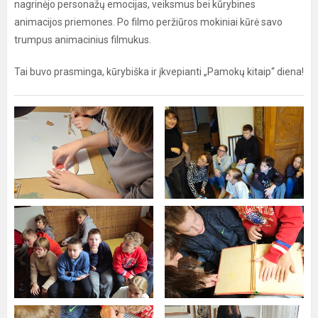
nagrinėjo personažų emocijas, veiksmus bei kūrybines
animacijos priemones. Po filmo peržiūros mokiniai kūrė savo
trumpus animacinius filmukus.
Tai buvo prasminga, kūrybiška ir įkvepianti „Pamokų kitaip“ diena!