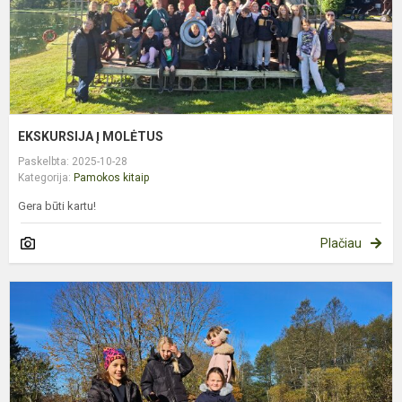
EKSKURSIJA Į MOLĖTUS
Paskelbta: 2025-10-28
Kategorija:
Pamokos kitaip
Gera būti kartu!
Plačiau
V
„
K