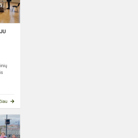
OJU
inių
is
čiau
KAIP
5B
ĮŽIEBĖ