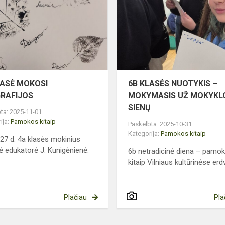
MOKOSI
KALIGRAFIJOS
LASĖ MOKOSI
6B KLASĖS NUOTYKIS –
GRAFIJOS
MOKYMASIS UŽ MOKYKL
SIENŲ
ta: 2025-11-01
ija:
Pamokos kitaip
Paskelbta: 2025-10-31
Kategorija:
Pamokos kitaip
 27 d. 4a klasės mokinius
ė edukatorė J. Kunigėnienė.
6b netradicinė diena – pamo
kitaip Vilniaus kultūrinėse er
Plačiau
Pla