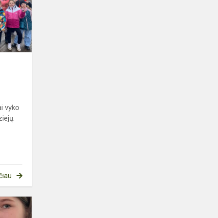
LEMPUTĘ
ai vyko
iejų.
čiau
6B
KLASĖS