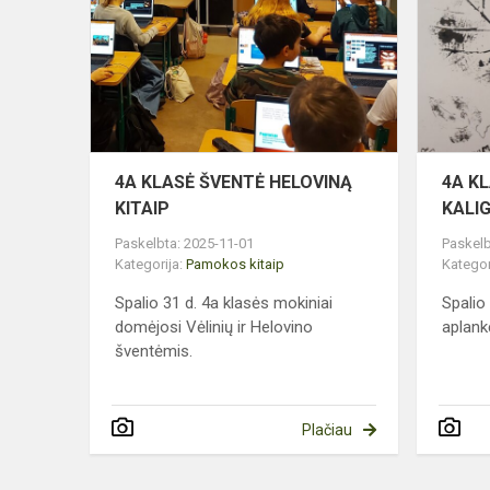
ŠVENTĖ
HELOVINĄ
KITAIP
4A KLASĖ ŠVENTĖ HELOVINĄ
4A K
KITAIP
KALI
Paskelbta: 2025-11-01
Paskelb
Kategorija:
Pamokos kitaip
Kategor
Spalio 31 d. 4a klasės mokiniai
Spalio
domėjosi Vėlinių ir Helovino
aplank
šventėmis.
Plačiau