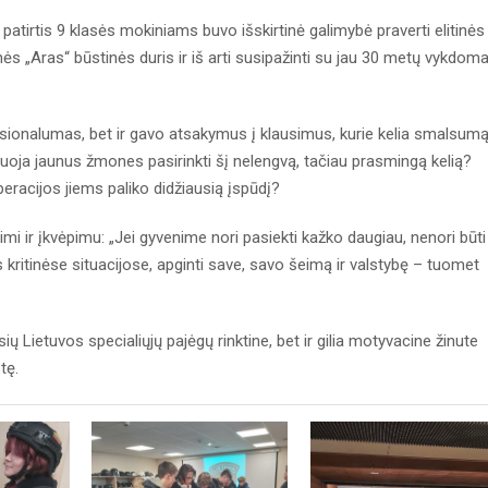
patirtis 9 klasės mokiniams buvo išskirtinė galimybė praverti elitinės
tinės „Aras“ būstinės duris ir iš arti susipažinti su jau 30 metų vykdom
fesionalumas, bet ir gavo atsakymus į klausimus, kurie kelia smalsum
vuoja jaunus žmones pasirinkti šį nelengvą, tačiau prasmingą kelią?
peracijos jiems paliko didžiausią įspūdį?
timi ir įkvėpimu: „Jei gyvenime nori pasiekti kažko daugiau, nenori būti
s kritinėse situacijose, apginti save, savo šeimą ir valstybę – tuomet
ių Lietuvos specialiųjų pajėgų rinktine, bet ir gilia motyvacine žinute
tę.