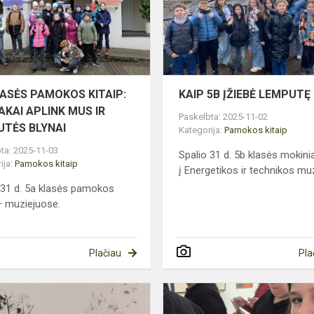
KITAIP:
PĖDSAKAI
APLINK
MUS
IR
MOČIUTĖS
LASĖS PAMOKOS KITAIP:
KAIP 5B ĮŽIEBĖ LEMPUTĘ
B...
AKAI APLINK MUS IR
Paskelbta: 2025-11-02
UTĖS BLYNAI
Kategorija:
Pamokos kitaip
ta: 2025-11-03
Spalio 31 d. 5b klasės mokini
ija:
Pamokos kitaip
į Energetikos ir technikos muz
 31 d. 5a klasės pamokos
 – muziejuose.
Plačiau
Pla
4A
KLASĖ