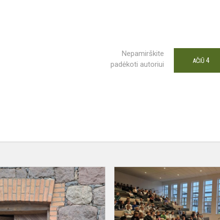
Nepamirškite
4
AČIŪ
padėkoti autoriui
2B
KLASĖS
IŠVYKA
Į
LIUBAVO