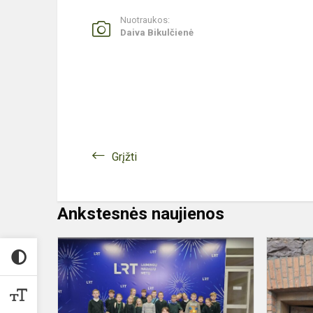
Nuotraukos:
Daiva Bikulčienė
Grįžti
Ankstesnės naujienos
IŠVYKA
Į
LRT