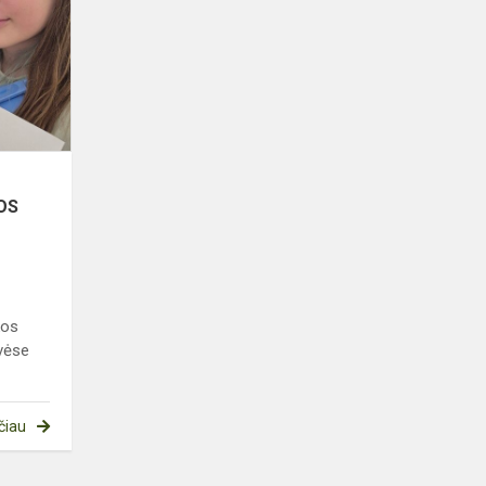
NUOTYKIS
–
MOKYMASIS
UŽ
MOKYKLOS
SIENŲ
OS
kos
dvėse
čiau