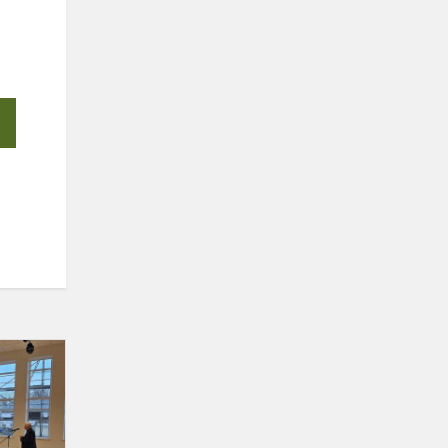
SUSITIKIMAS
SU
RAŠYTOJU
VYTAUTU
RAČICKU