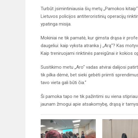
Turbūt įsimintiniausia šių metų „Pamokos kitaip“ 
Lietuvos policijos antiteroristinių operacijų rink
ypatinga misija.
Mokiniai ne tik pamatė, kur gimsta drąsa ir pro
daugeliui: kaip vyksta atranka į „Arą“? Kas moty
Kaip treniruojami rinktinės pareigūnai ir kokios o
Susitikimo metu „Aro“ vadas atvirai dalijosi patir
tik pilka dėmė, bet sieki gebėti priimti sprendimu
tavo vieta gali būti čia.“
Ši pamoka tapo ne tik pažintimi su viena stipriaus
jaunam žmogui apie atsakomybę, drąsą ir tarnys