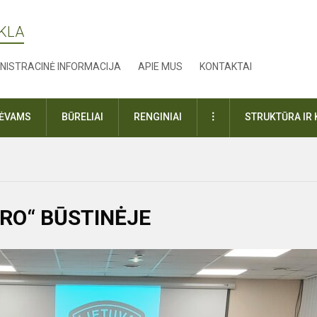
YKLA
NISTRACINĖ INFORMACIJA
APIE MUS
KONTAKTAI
DAUGIAU
TĖVAMS
BŪRELIAI
RENGINIAI
STRUKTŪRA IR 
RO“ BŪSTINĖJE