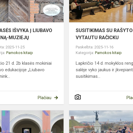
MALŪNĄ-
MUZIEJŲ
ASĖS IŠVYKA Į LIUBAVO
SUSITIKIMAS SU RAŠYT
NĄ-MUZIEJŲ
VYTAUTU RAČICKU
ta: 2025-11-25
Paskelbta: 2025-11-16
ija:
Pamokos kitaip
Kategorija:
Pamokos kitaip
čio 21 d. 2b klasės mokiniai
Lapkričio 14 d. mokyklos reng
vo edukacijoje „Liubavo
salėje vyko jaukus ir įkvepiant
ink...
susitikimas...
Plačiau
Pla
5A
KLASĖS
PAMOKOS