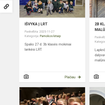
IŠVYKA Į LRT
2B KL
MALŪ
Paskelbta: 2025-11-27
Kategorija:
Pamokos kitaip
Paskelb
Kategor
Spalio 27 d. 3b klasės mokiniai
lankėsi LRT.
Lapkri
dalyva
malūnin
Plačiau
6B
KLASĖS
PAMOKA