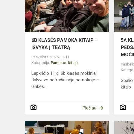
KITAIP
–
IŠVYKA
Į
TEATRĄ
6B KLASĖS PAMOKA KITAIP –
5A K
IŠVYKA Į TEATRĄ
PĖDS
MOČI
Paskelbta: 2025-11-11
Kategorija:
Pamokos kitaip
Paskelb
Kategor
Lapkričio 11 d. 6b klasės mokiniai
dalyvavo netradicinėje pamokoje –
Spalio
lankės...
kitaip
Plačiau
4A
KLASĖ