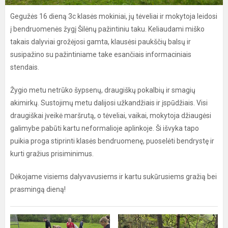
Gegužės 16 dieną 3c klasės mokiniai, jų tėveliai ir mokytoja leidosi
į bendruomenės žygį Šilėnų pažintiniu taku. Keliaudami miško
takais dalyviai grožėjosi gamta, klausėsi paukščių balsų ir
susipažino su pažintiniame take esančiais informaciniais
stendais.
Žygio metu netrūko šypsenų, draugiškų pokalbių ir smagių
akimirkų. Sustojimų metu dalijosi užkandžiais ir įspūdžiais. Visi
draugiškai įveikė maršrutą, o tėveliai, vaikai, mokytoja džiaugėsi
galimybe pabūti kartu neformalioje aplinkoje. Ši išvyka tapo
puikia proga stiprinti klasės bendruomenę, puoselėti bendrystę ir
kurti gražius prisiminimus.
Dėkojame visiems dalyvavusiems ir kartu sukūrusiems gražią bei
prasmingą dieną!