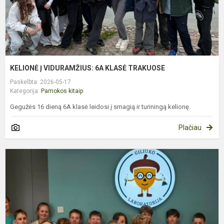
KELIONĖ Į VIDURAMŽIUS: 6A KLASĖ TRAKUOSE
Paskelbta: 2026-05-17
Kategorija:
Pamokos kitaip
Gegužės 16 dieną 6A klasė leidosi į smagią ir turiningą kelionę.
Plačiau
P
K
K
M
S
S