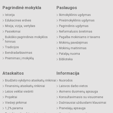
Pagrindinė mokykla
Paslaugos
Istorija
Ikimokyklinis ugdymas
Edukacinės erdvės
Priešmokyklinis ugdymas
Misija, vizija, vertybės
Pagrindinis ugdymas
Pasiekimai
Neformalusis švietimas
Bukiškio pagrindinės mokyklos
Pagalba mokiniams ir tėvams
himnas
Mokinių pavėžėjimas
Tradicijos
Mokinių maitinimas
Bendradarbiavimas
Patalpų nuoma
Priėmimas į mokyklą
Biblioteka
Ataskaitos
Informacija
Biudžeto vykdymo ataskaitų rinkiniai
Nuorodos
Finansinių ataskaitų rinkiniai
Laisvos darbo vietos
Lėšos veiklai viešinti
Asmens duomenų apsauga
Projektai
Konsultavimasis su visuomene
Viešieji pirkimai
Dažniausiai užduodami klausimai
1,2% parama
Pranešėjų apsauga