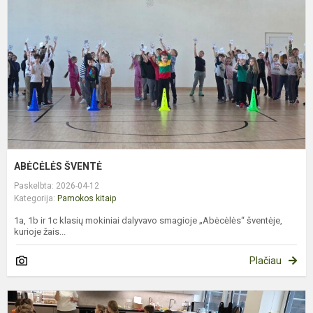
ABĖCĖLĖS ŠVENTĖ
Paskelbta: 2026-04-12
Kategorija:
Pamokos kitaip
1a, 1b ir 1c klasių mokiniai dalyvavo smagioje „Abėcėlės“ šventėje,
kurioje žais...
Plačiau
V