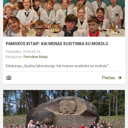
M
PAMOKOS KITAIP: KAI MENAS SUSITINKA SU MOKSLU
Paskelbta: 2026-05-16
Kategorija:
Pamokos kitaip
Edukacija „Spalvų laboratorija: kai menas susitinka su mokslu“.
Plačiau
1
1
ir
1
N
A