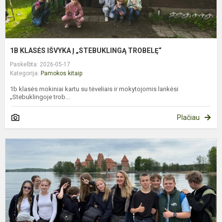
1B KLASĖS IŠVYKA Į „STEBUKLINGĄ TROBELĘ“
Paskelbta: 2026-05-17
Kategorija:
Pamokos kitaip
1b klasės mokiniai kartu su tėveliais ir mokytojomis lankėsi
„Stebuklingoje trob...
Plačiau
K
Į
V
6
K
T