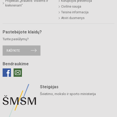
Projektas „Įtrauktis: visiems ir
Korupcijos prevencija
kiekvienam“
Civilinė sauga
Teisinė informacija
Atviri duomenys
Pastebėjote klaidų?
Turite pasiūlymų?
RAŠYKITE
Bendraukime
Steigėjas
Švietimo, mokslo ir sporto ministerija