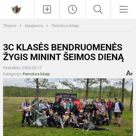
Paieška
Men
Titulinis
Naujienos
Pamokos kitaip
3C KLASĖS BENDRUOMENĖS
ŽYGIS MININT ŠEIMOS DIENĄ
Paskelbta: 2026-05-17
Kategorija:
Pamokos kitaip