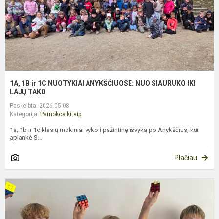
N
S
I
L
T.
1A, 1B ir 1C NUOTYKIAI ANYKŠČIUOSE: NUO SIAURUKO IKI
LAJŲ TAKO
Paskelbta: 2026-05-08
Kategorija:
Pamokos kitaip
1a, 1b ir 1c klasių mokiniai vyko į pažintinę išvyką po Anykščius, kur
aplankė S...
Plačiau
R
K
T
5