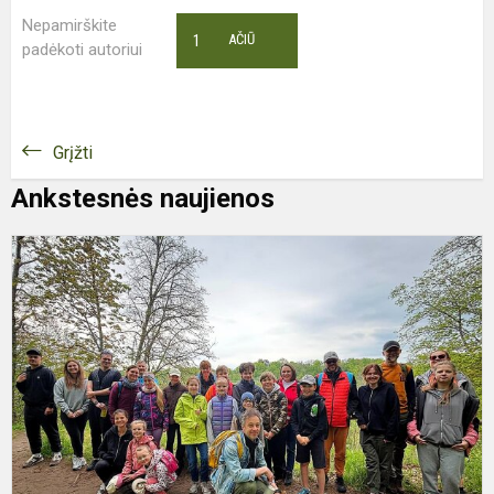
Nepamirškite
1
AČIŪ
padėkoti autoriui
Grįžti
Ankstesnės naujienos
5
K
B
Ž