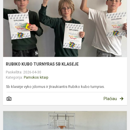
K
RUBIKO KUBO TURNYRAS 5B KLASĖJE
Paskelbta: 2026-04-30
Kategorija:
Pamokos kitaip
5b klasėje vyko įdomus ir įtraukiantis Rubiko kubo turnyras.
Plačiau
A
Š