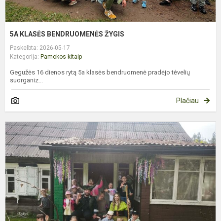
5A KLASĖS BENDRUOMENĖS ŽYGIS
Paskelbta: 2026-05-17
Kategorija:
Pamokos kitaip
Gegužės 16 dienos rytą 5a klasės bendruomenė pradėjo tėvelių
suorganiz...
Plačiau
1
K
I
Į
„
T