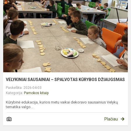
S
–
S
K
D
VELYKINIAI SAUSAINIAI – SPALVOTAS KŪRYBOS DŽIAUGSMAS
Paskelbta: 2026-04-03
Kategorija:
Pamokos kitaip
Kūrybinė edukacija, kurios metu vaikai dekoravo sausainius Velykų
tematika valgo...
Plačiau