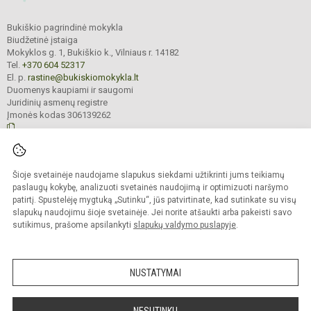
Bukiškio pagrindinė mokykla
Biudžetinė įstaiga
Mokyklos g. 1, Bukiškio k., Vilniaus r. 14182
Tel.
+370 604 52317
El. p.
rastine@bukiskiomokykla.lt
Duomenys kaupiami ir saugomi
Juridinių asmenų registre
Įmonės kodas 306139262
© 2023. Bukiškio pagrindinė mokykla. Visos teisės saugomos.
Šioje svetainėje naudojame slapukus siekdami užtikrinti jums teikiamų
Kopijuoti turinį be raštiško Bukiškio pagrindinės mokyklos administracijos
sutikimo griežtai draudžiama.
paslaugų kokybę, analizuoti svetainės naudojimą ir optimizuoti naršymo
patirtį. Spustelėję mygtuką „Sutinku“, jūs patvirtinate, kad sutinkate su visų
Prieinamumo paraiška
Slapukų valdymas
slapukų naudojimu šioje svetainėje. Jei norite atšaukti arba pakeisti savo
sutikimus, prašome apsilankyti
slapukų valdymo puslapyje
.
Sumanus būdas atnaujinti
mokyklos interneto
svetainę
NUSTATYMAI
NESUTINKU