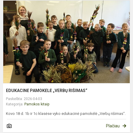
E
P
„
R
EDUKACINĖ PAMOKĖLĖ „VERBŲ RIŠIMAS“
Paskelbta: 2026-04-03
Kategorija:
Pamokos kitaip
Kovo 18 d. 1b ir 1c klasėse vyko edukacinė pamokėlė „Verbų rišimas“.
Plačiau