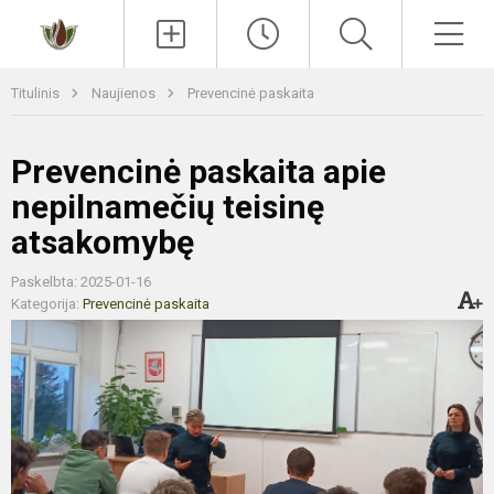
Paieška
Men
Titulinis
Naujienos
Prevencinė paskaita
Prevencinė paskaita apie
nepilnamečių teisinę
atsakomybę
Paskelbta: 2025-01-16
Kategorija:
Prevencinė paskaita