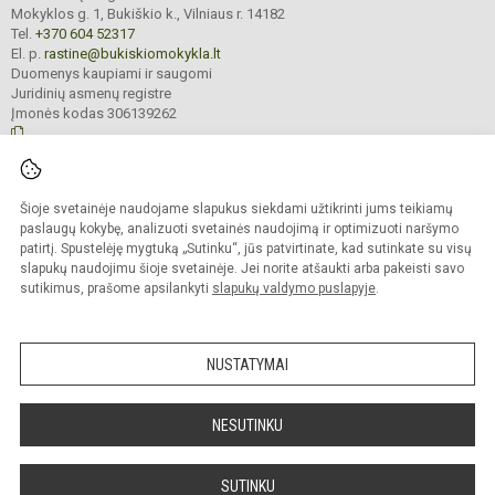
Mokyklos g. 1, Bukiškio k., Vilniaus r. 14182
Tel.
+370 604 52317
El. p.
rastine@bukiskiomokykla.lt
Duomenys kaupiami ir saugomi
Juridinių asmenų registre
Įmonės kodas 306139262
© 2023. Bukiškio pagrindinė mokykla. Visos teisės saugomos.
Šioje svetainėje naudojame slapukus siekdami užtikrinti jums teikiamų
Kopijuoti turinį be raštiško Bukiškio pagrindinės mokyklos administracijos
sutikimo griežtai draudžiama.
paslaugų kokybę, analizuoti svetainės naudojimą ir optimizuoti naršymo
patirtį. Spustelėję mygtuką „Sutinku“, jūs patvirtinate, kad sutinkate su visų
Prieinamumo paraiška
Slapukų valdymas
slapukų naudojimu šioje svetainėje. Jei norite atšaukti arba pakeisti savo
sutikimus, prašome apsilankyti
slapukų valdymo puslapyje
.
Sumanus būdas atnaujinti
mokyklos interneto
svetainę
NUSTATYMAI
NESUTINKU
SUTINKU