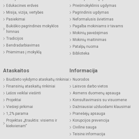
Edukacinės erdvės
Priešmokyklinis ugdymas
Misija, vizija, vertybės
Pagrindinis ugdymas
Pasiekimai
Neformalusis švietimas
Bukiškio pagrindinės mokyklos
Pagalba mokiniams ir tėvams
himnas
Mokinių pavėžėjimas
Tradicijos
Mokinių maitinimas
Bendradarbiavimas
Patalpų nuoma
Priėmimas į mokyklą
Biblioteka
Ataskaitos
Informacija
Biudžeto vykdymo ataskaitų rinkiniai
Nuorodos
Finansinių ataskaitų rinkiniai
Laisvos darbo vietos
Lėšos veiklai viešinti
Asmens duomenų apsauga
Projektai
Konsultavimasis su visuomene
Viešieji pirkimai
Dažniausiai užduodami klausimai
1,2% parama
Pranešėjų apsauga
Projektas „Įtrauktis: visiems ir
Korupcijos prevencija
kiekvienam“
Civilinė sauga
Teisinė informacija