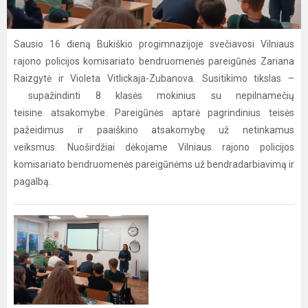
Sausio 16 dieną Bukiškio progimnazijoje svečiavosi Vilniaus
rajono policijos komisariato bendruomenės pareigūnės Zariana
Raizgytė ir Violeta Vitlickaja-Zubanova. Susitikimo tikslas –
supažindinti 8 klasės mokinius su nepilnamečių
teisine atsakomybe. Pareigūnės aptarė pagrindinius teisės
pažeidimus ir paaiškino atsakomybę už netinkamus
veiksmus. Nuoširdžiai dėkojame Vilniaus rajono policijos
komisariato bendruomenės pareigūnėms už bendradarbiavimą ir
pagalbą.