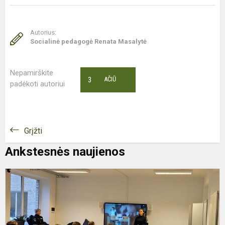
Autorius:
Socialinė pedagogė Renata Masalytė
Nepamirškite
3
AČIŪ
padėkoti autoriui
Grįžti
Ankstesnės naujienos
P
p
5
k
m