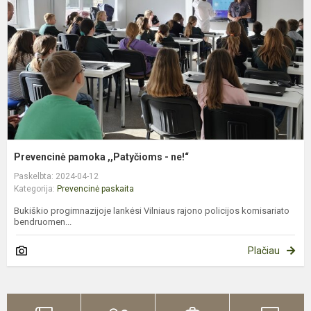
-
n
Prevencinė pamoka ,,Patyčioms - ne!“
Paskelbta: 2024-04-12
Kategorija:
Prevencinė paskaita
Bukiškio progimnazijoje lankėsi Vilniaus rajono policijos komisariato
bendruomen...
Plačiau