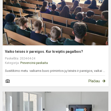
K
k
p
Vaiko teisės ir pareigos. Kur kreiptis pagalbos?
Paskelbta: 2024-04-24
Kategorija:
Prevencinė paskaita
Susitikimo metu vaikams buvo primintos jų teisės ir pareigos, vaikai ...
Plačiau
P
p
,