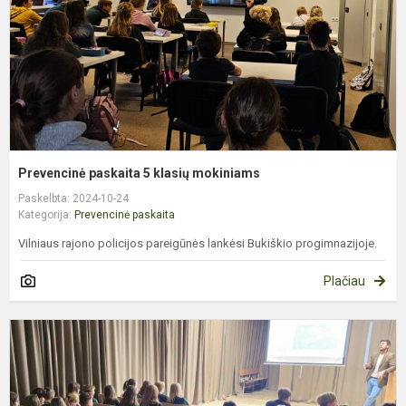
Prevencinė paskaita 5 klasių mokiniams
Paskelbta: 2024-10-24
Kategorija:
Prevencinė paskaita
Vilniaus rajono policijos pareigūnės lankėsi Bukiškio progimnazijoje.
Plačiau
V
t
ir
p