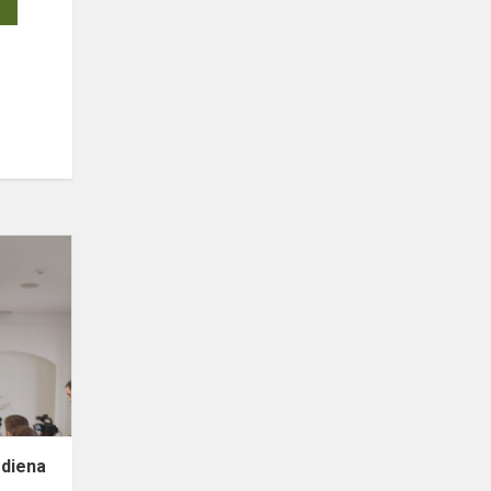
Tarptautinė
vaikų
knygos
diena
 diena