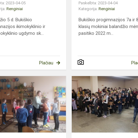
ta: 2023-04-05
Paskelbta: 2023-04-04
ija:
Renginiai
Kategorija:
Renginiai
žio 5 d. Bukiškio
Bukiškio progimnazijos 7a ir 
nazijos ikimokyklinio ir
klasių mokiniai balandžio mė
okyklinio ugdymo sk...
pasitiko 2022 m...
Plačiau
Pla
Mūsų
emocijų
raiška