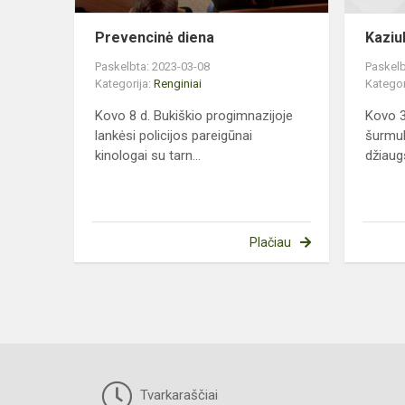
Prevencinė diena
Kazi
Paskelbta: 2023-03-08
Paskelb
Kategorija:
Renginiai
Kategor
Kovo 8 d. Bukiškio progimnazijoje
Kovo 3
lankėsi policijos pareigūnai
šurmul
kinologai su tarn...
džiaug
Plačiau
Tvarkaraščiai