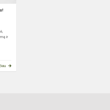
o!
ė,
ymą ir
čiau