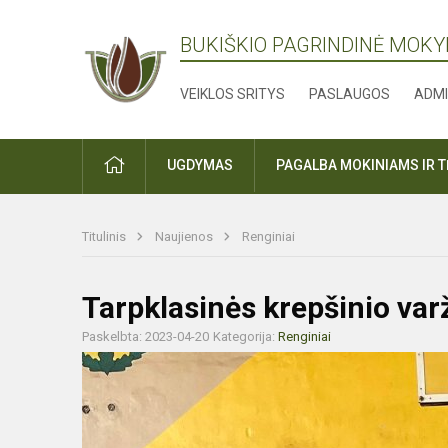
BUKIŠKIO PAGRINDINĖ MOK
VEIKLOS SRITYS
PASLAUGOS
ADMI
PRADŽIA
UGDYMAS
PAGALBA MOKINIAMS IR 
Titulinis
Naujienos
Renginiai
Tarpklasinės krepšinio va
Paskelbta: 2023-04-20
Kategorija:
Renginiai