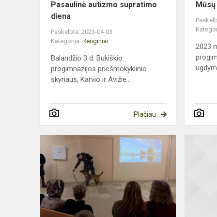
Pasaulinė autizmo supratimo
Mūsų 
diena
Paskelb
Kategor
Paskelbta: 2023-04-03
Kategorija:
Renginiai
2023 m
progim
Balandžio 3 d. Bukiškio
ugdymo
progimnazijos priešmokyklinio
skyriaus, Karvio ir Avižie...
Plačiau
Prevencinė
diena