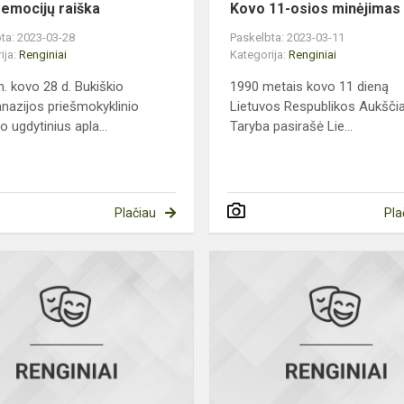
emocijų raiška
Kovo 11-osios minėjimas
ta: 2023-03-28
Paskelbta: 2023-03-11
ija:
Renginiai
Kategorija:
Renginiai
. kovo 28 d. Bukiškio
1990 metais kovo 11 dieną
nazijos priešmokyklinio
Lietuvos Respublikos Aukščia
 ugdytinius apla...
Taryba pasirašė Lie...
Plačiau
Pla
Kaziuko
mugė