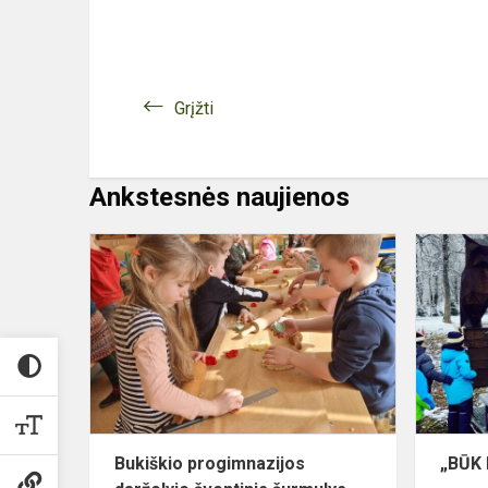
Grįžti
Ankstesnės naujienos
Bukiškio
progimnazij
darželyje
šventinis
šurmulys
Bukiškio progimnazijos
„BŪK 