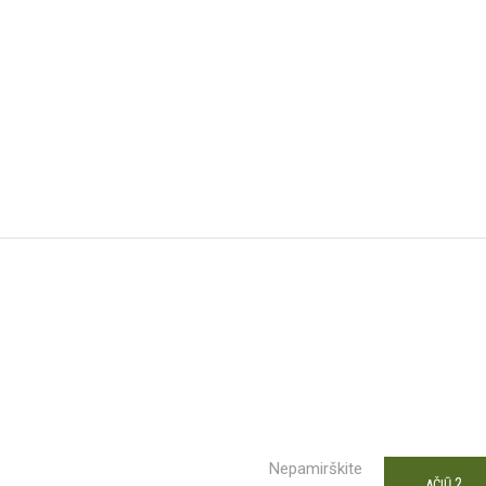
Nepamirškite
2
AČIŪ