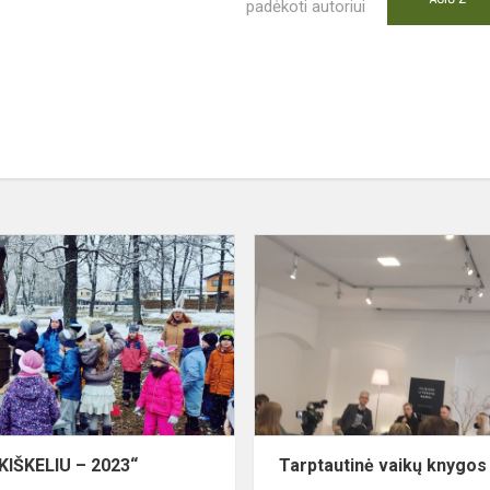
padėkoti autoriui
„BŪK
os
KIŠKELIU
–
2023“
KIŠKELIU – 2023“
Tarptautinė vaikų knygos