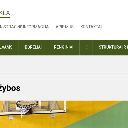
YKLA
NISTRACINĖ INFORMACIJA
APIE MUS
KONTAKTAI
DAUGIAU
TĖVAMS
BŪRELIAI
RENGINIAI
STRUKTŪRA IR 
ržybos