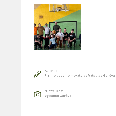
Autorius:
Fizinio ugdymo mokytojas Vytautas Garšva
Nuotraukos:
Vytautas Garšva