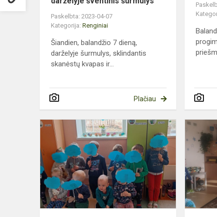
darželyje šventinis šurmulys
Paskelb
Kategor
Paskelbta: 2023-04-07
Kategorija:
Renginiai
Baland
progim
Šiandien, balandžio 7 dieną,
priešm
darželyje šurmulys, sklindantis
skanėstų kvapas ir...
Plačiau
Pasaulinė
autizmo
supratimo
diena