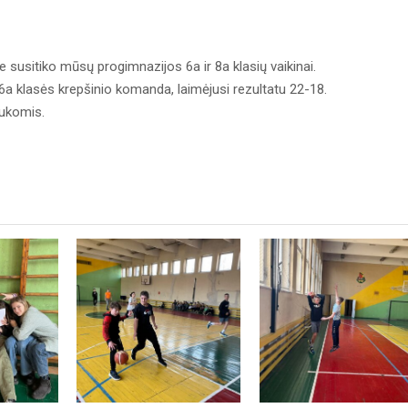
 susitiko mūsų progimnazijos 6a ir 8a klasių vaikinai.
6a klasės krepšinio komanda, laimėjusi rezultatu 22-18.
aukomis.