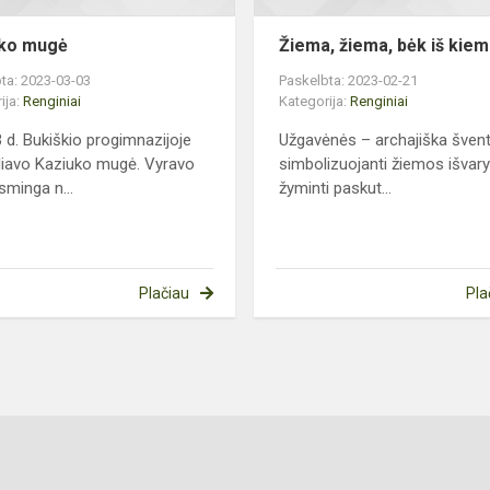
uko mugė
Žiema, žiema, bėk iš kiem
ta: 2023-03-03
Paskelbta: 2023-02-21
ija:
Renginiai
Kategorija:
Renginiai
 d. Bukiškio progimnazijoje
Užgavėnės – archajiška švent
iavo Kaziuko mugė. Vyravo
simbolizuojanti žiemos išvar
sminga n...
žyminti paskut...
Plačiau
Pla