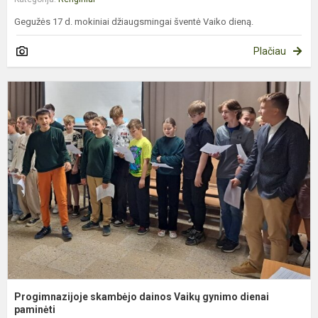
Gegužės 17 d. mokiniai džiaugsmingai šventė Vaiko dieną.
Plačiau
P
s
d
V
g
d
p
Progimnazijoje skambėjo dainos Vaikų gynimo dienai
paminėti