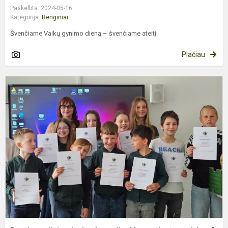
Paskelbta: 2024-05-16
Kategorija:
Renginiai
Švenčiame Vaikų gynimo dieną – švenčiame ateitį.
Plačiau
P
v
k
„
s
p