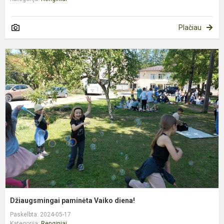
Plačiau
D
p
V
d
Džiaugsmingai paminėta Vaiko diena!
Paskelbta: 2024-05-17
Kategorija:
Renginiai