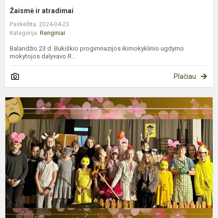
Žaismė ir atradimai
Paskelbta: 2024-04-23
Kategorija:
Renginiai
Balandžio 23 d. Bukiškio progimnazijos ikimokyklinio ugdymo
mokytojos dalyvavo R...
Plačiau
D
d