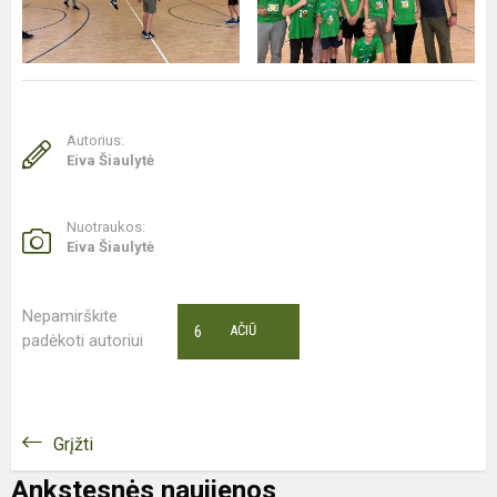
Autorius:
Eiva Šiaulytė
Nuotraukos:
Eiva Šiaulytė
Nepamirškite
6
AČIŪ
padėkoti autoriui
Grįžti
Ankstesnės naujienos