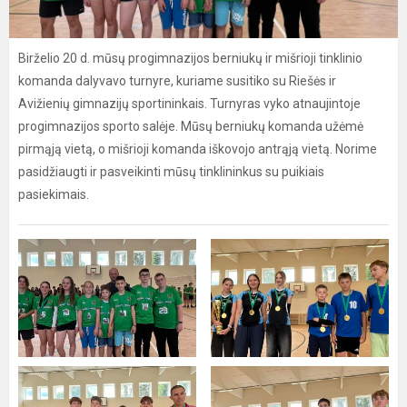
Birželio 20 d. mūsų progimnazijos berniukų ir mišrioji tinklinio
komanda dalyvavo turnyre, kuriame susitiko su Riešės ir
Avižienių gimnazijų sportininkais. Turnyras vyko atnaujintoje
progimnazijos sporto salėje. Mūsų berniukų komanda užėmė
pirmąją vietą, o mišrioji komanda iškovojo antrąją vietą. Norime
pasidžiaugti ir pasveikinti mūsų tinklininkus su puikiais
pasiekimais.