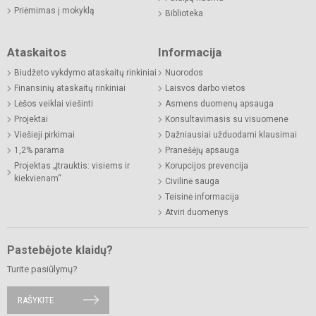
Priėmimas į mokyklą
Biblioteka
Ataskaitos
Informacija
Biudžeto vykdymo ataskaitų rinkiniai
Nuorodos
Finansinių ataskaitų rinkiniai
Laisvos darbo vietos
Lėšos veiklai viešinti
Asmens duomenų apsauga
Projektai
Konsultavimasis su visuomene
Viešieji pirkimai
Dažniausiai užduodami klausimai
1,2% parama
Pranešėjų apsauga
Projektas „Įtrauktis: visiems ir
Korupcijos prevencija
kiekvienam“
Civilinė sauga
Teisinė informacija
Atviri duomenys
Pastebėjote klaidų?
Turite pasiūlymų?
RAŠYKITE