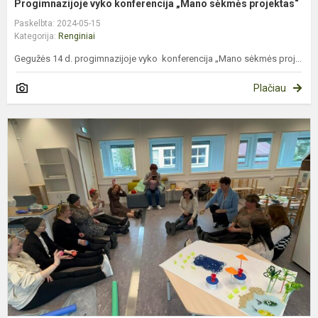
Progimnazijoje vyko konferencija „Mano sėkmės projektas“
Paskelbta: 2024-05-15
Kategorija:
Renginiai
Gegužės 14 d. progimnazijoje vyko konferencija „Mano sėkmės proj...
Plačiau
Ž
ir
a