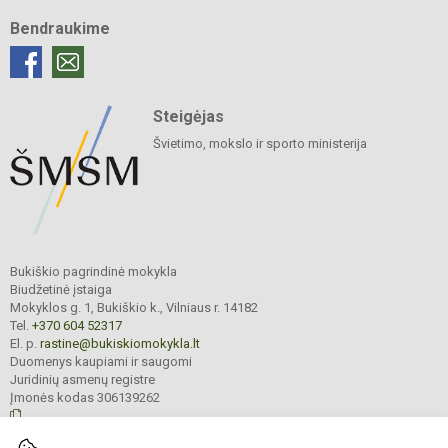
Bendraukime
Steigėjas
Švietimo, mokslo ir sporto ministerija
Bukiškio pagrindinė mokykla
Biudžetinė įstaiga
Mokyklos g. 1, Bukiškio k., Vilniaus r. 14182
Tel.
+370 604 52317
El. p.
rastine@bukiskiomokykla.lt
Duomenys kaupiami ir saugomi
Juridinių asmenų registre
Įmonės kodas 306139262