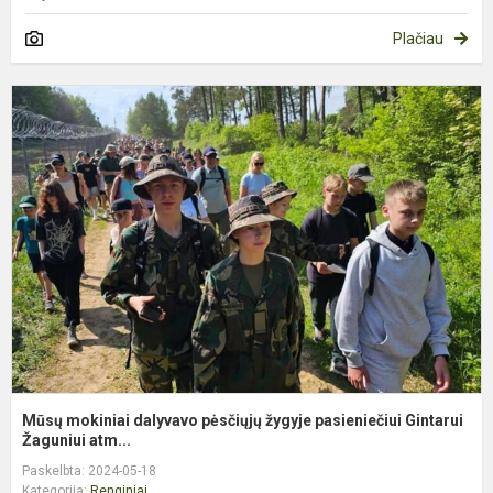
Plačiau
M
m
d
p
ž
p
Gi
Mūsų mokiniai dalyvavo pėsčiųjų žygyje pasieniečiui Gintarui
Žaguniui atm...
Paskelbta: 2024-05-18
Kategorija:
Renginiai