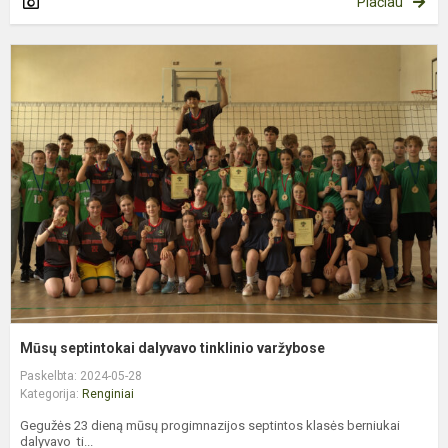
Plačiau
M
s
d
t
v
Mūsų septintokai dalyvavo tinklinio varžybose
Paskelbta: 2024-05-28
Kategorija:
Renginiai
Gegužės 23 dieną mūsų progimnazijos septintos klasės berniukai
dalyvavo ti...