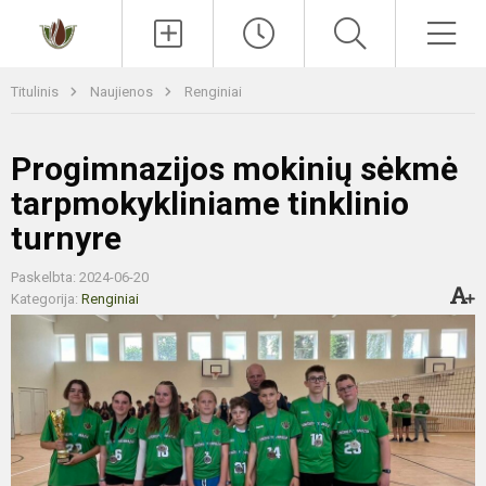
Paieška
Men
Titulinis
Naujienos
Renginiai
Progimnazijos mokinių sėkmė
tarpmokykliniame tinklinio
turnyre
Paskelbta: 2024-06-20
Kategorija:
Renginiai