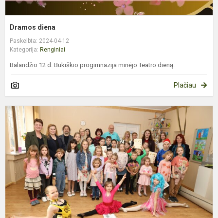
Dramos diena
Paskelbta: 2024-04-12
Kategorija:
Renginiai
Balandžio 12 d. Bukiškio progimnazija minėjo Teatro dieną.
Plačiau
P
ž