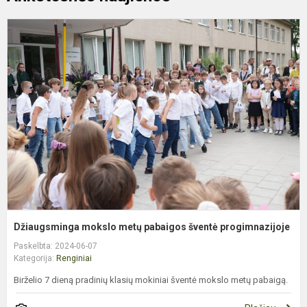
D
m
m
p
š
p
Džiaugsminga mokslo metų pabaigos šventė progimnazijoje
Paskelbta: 2024-06-07
Kategorija:
Renginiai
Birželio 7 dieną pradinių klasių mokiniai šventė mokslo metų pabaigą.