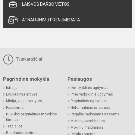
LAISVOS DARBO VIETOS
ATNAUJINIMŲ PRENUMERATA
Tvarkaraščiai
Pagrindinė mokykla
Paslaugos
Istorija
Ikimokyklinis ugdymas
Edukacinės erdvės
Priešmokyklinis ugdymas
Misija, vizija, vertybės
Pagrindinis ugdymas
Pasiekimai
Neformalusis švietimas
Bukiškio pagrindinės mokyklos
Pagalba mokiniams ir tėvams
himnas
Mokinių pavėžėjimas
Tradicijos
Mokinių maitinimas
Bendradarbiavimas
Patalpų nuoma