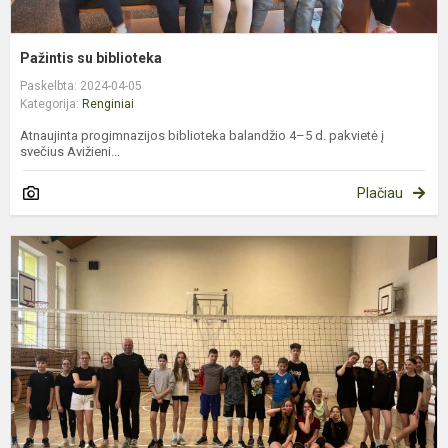
Pažintis su biblioteka
Paskelbta: 2024-04-05
Kategorija:
Renginiai
Atnaujinta progimnazijos biblioteka balandžio 4–5 d. pakvietė į
svečius Avižieni...
Plačiau
P
p
d
t
v