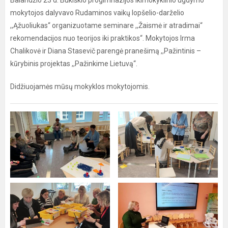
Balandžio 23 d. Bukiškio progimnazijos ikimokyklinio ugdymo
mokytojos dalyvavo Rudaminos vaikų lopšelio-darželio
,,Ąžuoliukas‘‘ organizuotame seminare ,,Žaismė ir atradimai“
rekomendacijos nuo teorijos iki praktikos“. Mokytojos Irma
Chalikovė ir Diana Stasevič parengė pranešimą ,,Pažintinis –
kūrybinis projektas ,,Pažinkime Lietuvą‘‘.
Didžiuojamės mūsų mokyklos mokytojomis.