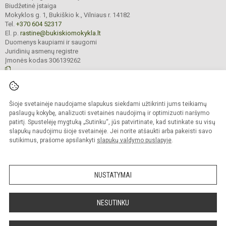
Biudžetinė įstaiga
Mokyklos g. 1, Bukiškio k., Vilniaus r. 14182
Tel.
+370 604 52317
El. p.
rastine@bukiskiomokykla.lt
Duomenys kaupiami ir saugomi
Juridinių asmenų registre
Įmonės kodas 306139262
© 2023. Bukiškio pagrindinė mokykla. Visos teisės saugomos.
Šioje svetainėje naudojame slapukus siekdami užtikrinti jums teikiamų
Kopijuoti turinį be raštiško Bukiškio pagrindinės mokyklos administracijos
sutikimo griežtai draudžiama.
paslaugų kokybę, analizuoti svetainės naudojimą ir optimizuoti naršymo
patirtį. Spustelėję mygtuką „Sutinku“, jūs patvirtinate, kad sutinkate su visų
Prieinamumo paraiška
Slapukų valdymas
slapukų naudojimu šioje svetainėje. Jei norite atšaukti arba pakeisti savo
sutikimus, prašome apsilankyti
slapukų valdymo puslapyje
.
Sumanus būdas atnaujinti
mokyklos interneto
svetainę
NUSTATYMAI
NESUTINKU