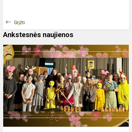
Grįžti
Ankstesnės naujienos
D
d