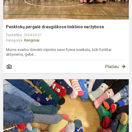
Penktokų pergalė draugiškose tinklinio varžybose
Paskelbta: 2024-03-27
Kategorija:
Renginiai
Mums svarbu išmokti rūpintis savo fizine sveikata, būti fiziškai
aktyviems, gebė...
Plačiau
K
2
oj
–
P
D
s
d