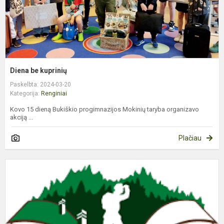
Diena be kuprinių
Paskelbta: 2024-03-20
Kategorija:
Renginiai
Kovo 15 dieną Bukiškio progimnazijos Mokinių taryba organizavo
akciją ...
Plačiau
K
oj
–
K
d