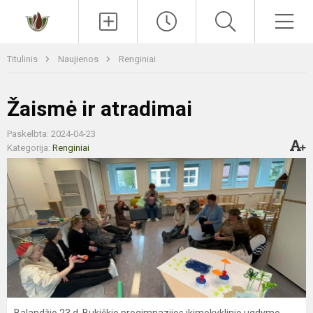
Paieška
Men
Titulinis
Naujienos
Renginiai
Žaismė ir atradimai
Paskelbta: 2024-04-23
Kategorija:
Renginiai