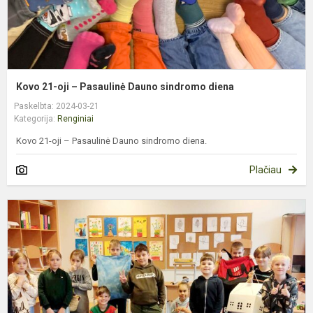
Kovo 21-oji – Pasaulinė Dauno sindromo diena
Paskelbta: 2024-03-21
Kategorija:
Renginiai
Kovo 21-oji – Pasaulinė Dauno sindromo diena.
Plačiau
D
b
k