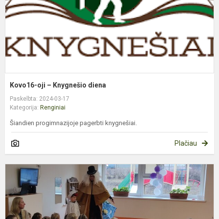
Kovo16-oji – Knygnešio diena
Paskelbta: 2024-03-17
Kategorija:
Renginiai
Šiandien progimnazijoje pagerbti knygnešiai.
Plačiau
I
e
p
m
–