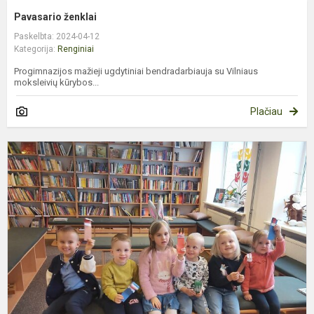
Pavasario ženklai
Paskelbta: 2024-04-12
Kategorija:
Renginiai
Progimnazijos mažieji ugdytiniai bendradarbiauja su Vilniaus
moksleivių kūrybos...
Plačiau
P
s
b