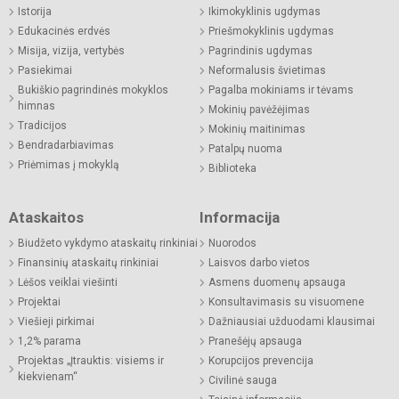
Istorija
Ikimokyklinis ugdymas
Edukacinės erdvės
Priešmokyklinis ugdymas
Misija, vizija, vertybės
Pagrindinis ugdymas
Pasiekimai
Neformalusis švietimas
Bukiškio pagrindinės mokyklos
Pagalba mokiniams ir tėvams
himnas
Mokinių pavėžėjimas
Tradicijos
Mokinių maitinimas
Bendradarbiavimas
Patalpų nuoma
Priėmimas į mokyklą
Biblioteka
Ataskaitos
Informacija
Biudžeto vykdymo ataskaitų rinkiniai
Nuorodos
Finansinių ataskaitų rinkiniai
Laisvos darbo vietos
Lėšos veiklai viešinti
Asmens duomenų apsauga
Projektai
Konsultavimasis su visuomene
Viešieji pirkimai
Dažniausiai užduodami klausimai
1,2% parama
Pranešėjų apsauga
Projektas „Įtrauktis: visiems ir
Korupcijos prevencija
kiekvienam“
Civilinė sauga