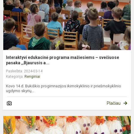
s
p
Interaktyvi edukacinė programa mažiesiems – svečiuose
pasaka ,,Bjaurusis a...
Paskelbta: 2024-03-14
Kategorija:
Renginiai
Kovo 14 d. Bukiškio progimnazijos ikimokyklinio ir priešmokyklinio
ugdymo skyrių...
Plačiau
K
m
p