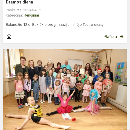
Dramos diena
Paskelbta: 2024-04-12
Kategorija:
Renginiai
Balandžio 12 d. Bukiškio progimnazija minėjo Teatro dieną.
Plačiau
P
ž