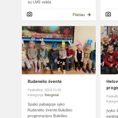
su LMS veikla.
Plačiau
Rudenėlio
šventė
Rudenėlio šventė
Helov
progi
Paskelbta: 2024-10-30
Kategorija:
Renginiai
Paskelb
Kategor
Spalio pabaigoje vyko
Rudenėlio šventė Bukiškio
Įvyko 
progimnazijos Bukiškio...
penkta