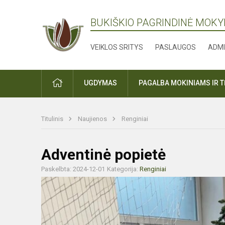
BUKIŠKIO PAGRINDINĖ MOK
VEIKLOS SRITYS
PASLAUGOS
ADMI
PRADŽIA
UGDYMAS
PAGALBA MOKINIAMS IR 
Titulinis
Naujienos
Renginiai
Adventinė popietė
Paskelbta: 2024-12-01
Kategorija:
Renginiai