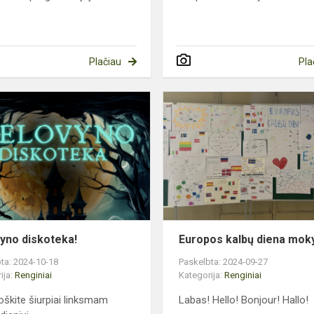
Plačiau
Pla
jos
Helovyno
diskoteka!
yno diskoteka!
Europos kalbų diena mok
ta: 2024-10-18
Paskelbta: 2024-09-27
ija:
Renginiai
Kategorija:
Renginiai
oškite šiurpiai linksmam
Labas! Hello! Bonjour! Hallo!