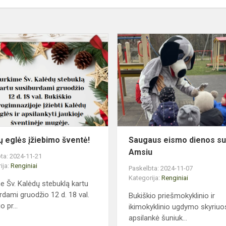
Kalėdų
eglės
įžiebimo
šventė!
ų eglės įžiebimo šventė!
Saugaus eismo dienos s
Amsiu
ta: 2024-11-21
ija:
Renginiai
Paskelbta: 2024-11-07
Kategorija:
Renginiai
e Šv. Kalėdų stebuklą kartu
rdami gruodžio 12 d. 18 val.
Bukiškio priešmokyklinio ir
o pr...
ikimokyklinio ugdymo skyriuo
apsilankė šuniuk...