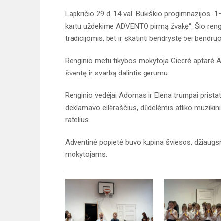
Lapkričio 29 d. 14 val. Bukiškio progimnazijos 1–4
kartu uždekime ADVENTO pirmą žvakę“. Šio rengin
tradicijomis, bet ir skatinti bendrystę bei ben
Renginio metu tikybos mokytoja Giedrė aptarė Ad
šventę ir svarbą dalintis gerumu.
Renginio vedėjai Adomas ir Elena trumpai pristat
deklamavo eilėraščius, dūdelėmis atliko muzikiniu
ratelius.
Adventinė popietė buvo kupina šviesos, džiaugsm
mokytojams.