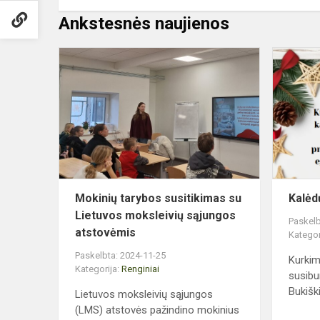
Ankstesnės naujienos
Mokinių
tarybos
susitikimas
su
Lietuvos
moksleivių
sąjungos...
Mokinių tarybos susitikimas su
Kalėd
Lietuvos moksleivių sąjungos
Paskelb
atstovėmis
Kategor
Paskelbta: 2024-11-25
Kurkim
Kategorija:
Renginiai
susibu
Bukiški
Lietuvos moksleivių sąjungos
(LMS) atstovės pažindino mokinius