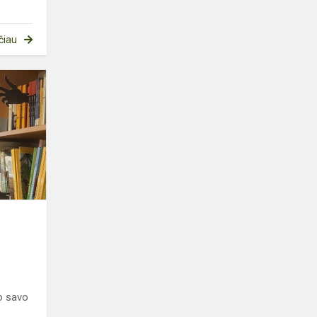
čiau
Šiurpiausių
istorijų
penktadienis
bibliotekoje
jo savo