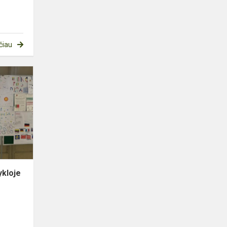
čiau
Europos
kalbų
diena
mokykloje
ykloje