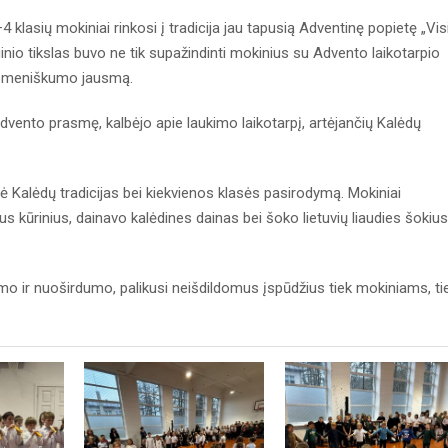
 klasių mokiniai rinkosi į tradicija jau tapusią Adventinę popietę „Vis
io tikslas buvo ne tik supažindinti mokinius su Advento laikotarpio
druomeniškumo jausmą.
vento prasmę, kalbėjo apie laukimo laikotarpį, artėjančių Kalėdų
ė Kalėdų tradicijas bei kiekvienos klasės pasirodymą. Mokiniai
s kūrinius, dainavo kalėdines dainas bei šoko lietuvių liaudies šokiu
o ir nuoširdumo, palikusi neišdildomus įspūdžius tiek mokiniams, ti