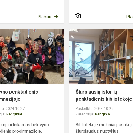
Plačiau
Pla
Helovyno
penktadienis
progimnazijoje
yno penktadienis
Šiurpiausių istorijų
mnazijoje
penktadienis bibliotekoje
ta: 2024-10-27
Paskelbta: 2024-10-25
ija:
Renginiai
Kategorija:
Renginiai
šiurpiai linksmas helovyno
Bibliotekoje mokiniai pasako
dienis progimnazijoje.
šiurpiausius nuotykius.