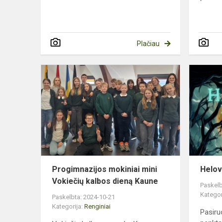
Plačiau
Progimnazi
mokiniai
mini
Vokiečių
kalbos
dieną
Kaune
Progimnazijos mokiniai mini
Helov
Vokiečių kalbos dieną Kaune
Paskelb
Kategor
Paskelbta: 2024-10-21
Kategorija:
Renginiai
Pasiru