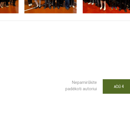
Nepamirškite
4
AČIŪ
padėkoti autoriui