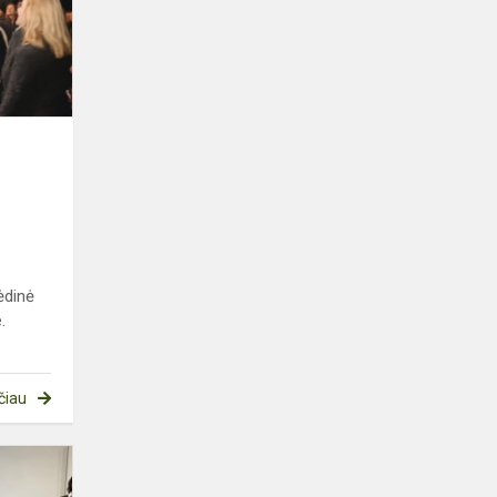
ir
kalėdinė
mugė
Bukiškio
progimnaz...
r
ėdinė
.
čiau
Adventinė
popietė