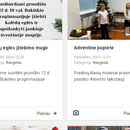
įžiebimo
mugė
ų eglės įžiebimo mugė
Adventinė popietė
ta: 2024-12-03
Paskelbta: 2024-12-01
ija:
Renginiai
Kategorija:
Renginiai
ame susitikti gruodžio 12 d.
Pradinių klasių mokiniai pras
. Bukiškio progimnazijoje
pasitiko Advento laikotarpį.
.
Plačiau
Pla
Kalėdų