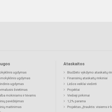
augos
Ataskaitos
okyklinis ugdymas
Biudžeto vykdymo ataskaitų rin
šmokyklinis ugdymas
Finansinių ataskaitų rinkiniai
indinis ugdymas
Lėšos veiklai viešinti
rmalusis švietimas
Projektai
lba mokiniams ir tėvams
Viešieji pirkimai
nių pavėžėjimas
1,2% parama
nių maitinimas
Projektas „Įtrauktis: visiems ir