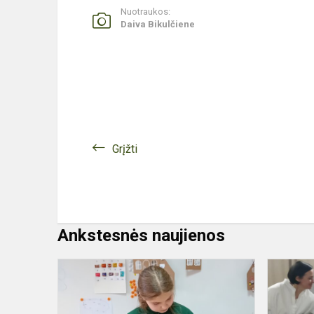
Nuotraukos:
Daiva Bikulčiene
Grįžti
Ankstesnės naujienos
Skaitau
jaunesnies
–