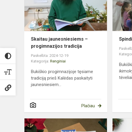
progimnazij
tradicija
Skaitau jaunesniesiems –
Spind
progimnazijos tradicija
Paskelb
Kategor
Paskelbta: 2024-12-19
Kategorija:
Renginiai
Bukišk
ikimoky
Bukiškio progimnazijoje tęsiame
tėveliai
tradiciją prieš Kalėdas paskaityti
jaunesniesiem...
Plačiau
Kalėdinė
akcija