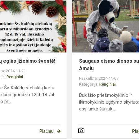
eglės
įžiebimo
šventė!
ų eglės įžiebimo šventė!
Saugaus eismo dienos s
Amsiu
ta: 2024-11-21
ija:
Renginiai
Paskelbta: 2024-11-07
Kategorija:
Renginiai
e Šv. Kalėdų stebuklą kartu
rdami gruodžio 12 d. 18 val.
Bukiškio priešmokyklinio ir
o pr...
ikimokyklinio ugdymo skyriuo
apsilankė šuniuk...
Plačiau
Pla