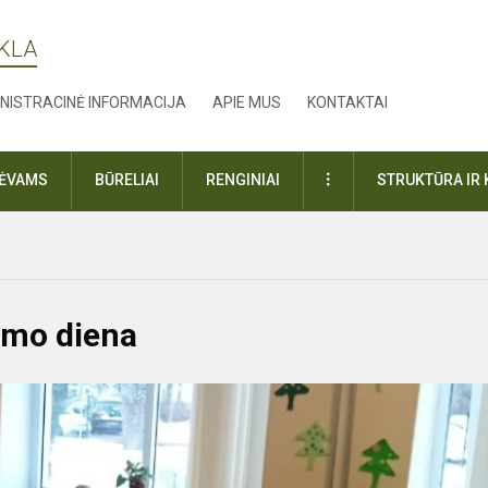
YKLA
NISTRACINĖ INFORMACIJA
APIE MUS
KONTAKTAI
DAUGIAU
TĖVAMS
BŪRELIAI
RENGINIAI
STRUKTŪRA IR 
ymo diena