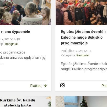
os
i mano šypsenėlė
Eglutės įžiebimo šventė i
kalėdinė mugė Bukiškio
ta: 2024-12-19
progimnazijoje
ija:
Renginiai
Paskelbta: 2024-12-13
io progimnazijos
Kategorija:
Renginiai
klinio amžiaus ugdytiniai ir jų
...
Eglutės įžiebimo šventė ir kal
mugė Bukiškio progimnazijoje
Plačiau
Pla
Kalėdų
eglės