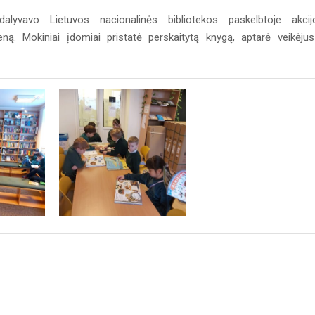
lyvavo Lietuvos nacionalinės bibliotekos paskelbtoje akcij
ną. Mokiniai įdomiai pristatė perskaitytą knygą, aptarė veikėjus