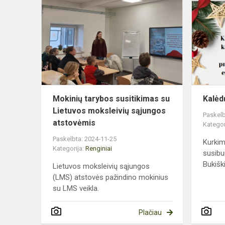
tarybos
susitikimas
su
Lietuvos
moksleivių
sąjungos...
Mokinių tarybos susitikimas su
Kalėd
Lietuvos moksleivių sąjungos
Paskelb
atstovėmis
Kategor
Paskelbta: 2024-11-25
Kurkim
Kategorija:
Renginiai
susibu
Bukiški
Lietuvos moksleivių sąjungos
(LMS) atstovės pažindino mokinius
su LMS veikla.
Plačiau