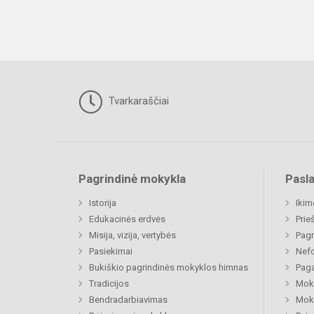
Tvarkaraščiai
Pagrindinė mokykla
Pasl
Istorija
Ikim
Edukacinės erdvės
Prie
Misija, vizija, vertybės
Pagr
Pasiekimai
Nefo
Bukiškio pagrindinės mokyklos himnas
Paga
Tradicijos
Moki
Bendradarbiavimas
Moki