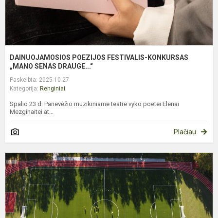
DAINUOJAMOSIOS POEZIJOS FESTIVALIS-KONKURSAS
„MANO SENAS DRAUGE...“
Paskelbta: 2025-10-27
Kategorija:
Renginiai
Spalio 23 d. Panevėžio muzikiniame teatre vyko poetei Elenai
Mezginaitei at...
Plačiau
A
A
B
P
M
S