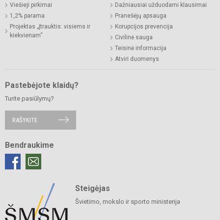
Viešieji pirkimai
Dažniausiai užduodami klausimai
1,2% parama
Pranešėjų apsauga
Projektas „Įtrauktis: visiems ir
Korupcijos prevencija
kiekvienam“
Civilinė sauga
Teisinė informacija
Atviri duomenys
Pastebėjote klaidų?
Turite pasiūlymų?
RAŠYKITE
Bendraukime
Steigėjas
Švietimo, mokslo ir sporto ministerija