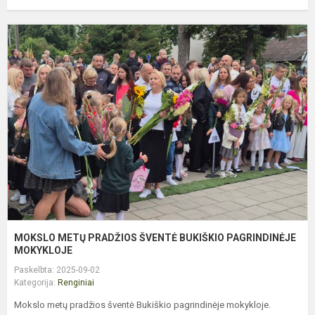
M
M
P
Š
B
P
M
MOKSLO METŲ PRADŽIOS ŠVENTĖ BUKIŠKIO PAGRINDINĖJE
MOKYKLOJE
Paskelbta: 2025-09-02
Kategorija:
Renginiai
Mokslo metų pradžios šventė Bukiškio pagrindinėje mokykloje.