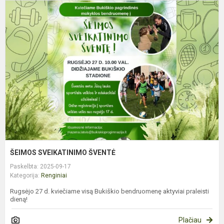
Š
S
Š
ŠEIMOS SVEIKATINIMO ŠVENTĖ
Paskelbta: 2025-09-17
Kategorija:
Renginiai
Rugsėjo 27 d. kviečiame visą Bukiškio bendruomenę aktyviai praleisti
dieną!
Plačiau