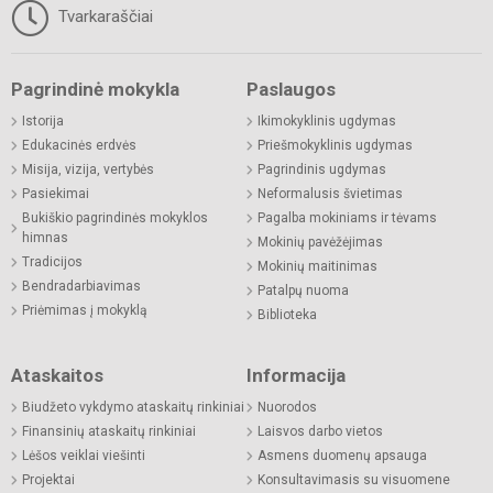
Tvarkaraščiai
Pagrindinė mokykla
Paslaugos
Istorija
Ikimokyklinis ugdymas
Edukacinės erdvės
Priešmokyklinis ugdymas
Misija, vizija, vertybės
Pagrindinis ugdymas
Pasiekimai
Neformalusis švietimas
Bukiškio pagrindinės mokyklos
Pagalba mokiniams ir tėvams
himnas
Mokinių pavėžėjimas
Tradicijos
Mokinių maitinimas
Bendradarbiavimas
Patalpų nuoma
Priėmimas į mokyklą
Biblioteka
Ataskaitos
Informacija
Biudžeto vykdymo ataskaitų rinkiniai
Nuorodos
Finansinių ataskaitų rinkiniai
Laisvos darbo vietos
Lėšos veiklai viešinti
Asmens duomenų apsauga
Projektai
Konsultavimasis su visuomene