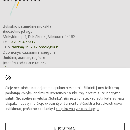
Bukiškio pagrindinė mokykla
Biudžetinė įstaiga
Mokyklos g. 1, Bukiškio k., Vilniaus r. 14182
Tel.
+370 604 52317
El. p.
rastine@bukiskiomokykla.lt
Duomenys kaupiami ir saugomi
Juridinių asmenų registre
Įmonės kodas 306139262
© 2023. Bukiškio pagrindinė mokykla. Visos teisės saugomos.
Šioje svetainėje naudojame slapukus siekdami užtikrinti jums teikiamų
Kopijuoti turinį be raštiško Bukiškio pagrindinės mokyklos administracijos
sutikimo griežtai draudžiama.
paslaugų kokybę, analizuoti svetainės naudojimą ir optimizuoti naršymo
patirtį. Spustelėję mygtuką „Sutinku“, jūs patvirtinate, kad sutinkate su visų
Prieinamumo paraiška
Slapukų valdymas
slapukų naudojimu šioje svetainėje. Jei norite atšaukti arba pakeisti savo
sutikimus, prašome apsilankyti
slapukų valdymo puslapyje
.
Sumanus būdas atnaujinti
mokyklos interneto
svetainę
NUSTATYMAI