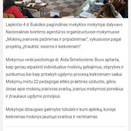
Lapkričio 4 d. Bukiškio pagrindinės mokyklos mokytojai dalyvavo
Nacionalinės švietimo agentūros organizuotuose mokymuose
„Mokinių įvairovės pažinimas ir pripažinimas“, vykusiuose pagal
projektą „Įtrauktis: visiems ir kiekvienam“.
Mokymus vedė psichologė dr. Aida Šimelionienė. Buvo aptarta,
kaip geriau atpažinti individualius mokinių gebėjimus, stiprybes ir
sunkumus bei kaip pritaikyti ugdymo procesą kiekvienam vaikui.
Mokymų metu 22 pedagogai atliko praktines užduotis, gilino
žinias apie mokinių įvairovės svarbą, įvairius mokymosi poreikius
ir įtraukaus ugdymo principus.
Mokytojai džiaugiasi galimybe tobulėti ir kurti aplinką, kurioje
kiekvienas mokinys jaustųsi svarbus ir vertinamas.