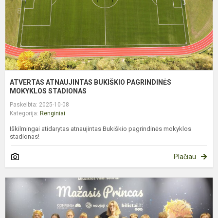
ATVERTAS ATNAUJINTAS BUKIŠKIO PAGRINDINĖS
MOKYKLOS STADIONAS
Paskelbta: 2025-10-08
Kategorija:
Renginiai
Iškilmingai atidarytas atnaujintas Bukiškio pagrindinės mokyklos
stadionas!
Plačiau
4
K
Š
V