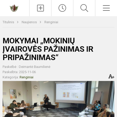
Paieška
Men
Titulinis
Naujienos
Renginiai
MOKYMAI „MOKINIŲ
ĮVAIROVĖS PAŽINIMAS IR
PRIPAŽINIMAS“
Paskelbė : Deimantė Baumilienė
Paskelbta: 2025-11-06
Kategorija:
Renginiai