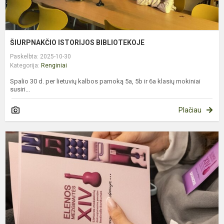
ŠIURPNAKČIO ISTORIJOS BIBLIOTEKOJE
Paskelbta: 2025-10-30
Kategorija:
Renginiai
Spalio 30 d. per lietuvių kalbos pamoką 5a, 5b ir 6a klasių mokiniai
susiri...
Plačiau
D
P
F
K
„
S
D