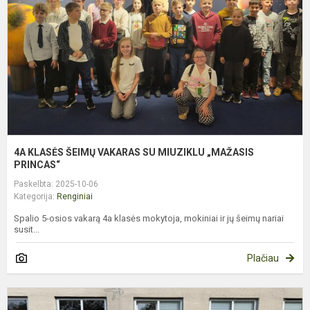
S
M
„
P
4A KLASĖS ŠEIMŲ VAKARAS SU MIUZIKLU „MAŽASIS
PRINCAS“
Paskelbta: 2025-10-06
Kategorija:
Renginiai
Spalio 5-osios vakarą 4a klasės mokytoja, mokiniai ir jų šeimų nariai
susit...
Plačiau
Š