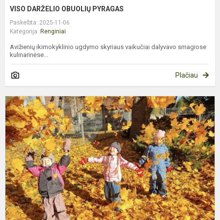
VISO DARŽELIO OBUOLIŲ PYRAGAS
Paskelbta: 2025-11-06
Kategorija:
Renginiai
Avižienių ikimokyklinio ugdymo skyriaus vaikučiai dalyvavo smagiose
kulinarinėse...
Plačiau
R
Š