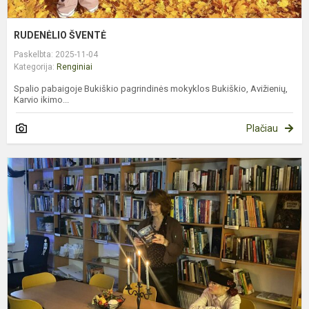
RUDENĖLIO ŠVENTĖ
Paskelbta: 2025-11-04
Kategorija:
Renginiai
Spalio pabaigoje Bukiškio pagrindinės mokyklos Bukiškio, Avižienių,
Karvio ikimo...
Plačiau
Š
I
B