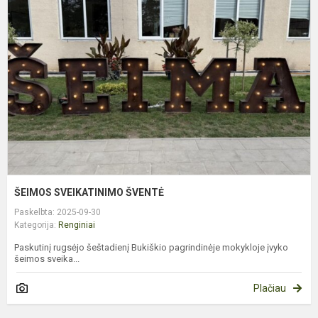
S
Š
ŠEIMOS SVEIKATINIMO ŠVENTĖ
Paskelbta: 2025-09-30
Kategorija:
Renginiai
Paskutinį rugsėjo šeštadienį Bukiškio pagrindinėje mokykloje įvyko
šeimos sveika...
Plačiau