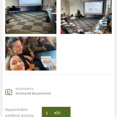
Nuotraukos:
Deimantė Baumilienė
Nepamirškite
5
AČIŪ
padėkoti autoriui