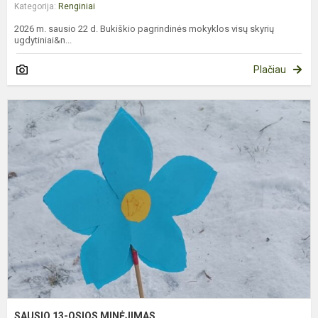
Kategorija:
Renginiai
2026 m. sausio 22 d. Bukiškio pagrindinės mokyklos visų skyrių
ugdytiniai&n...
Plačiau
S
1
O
M
SAUSIO 13-OSIOS MINĖJIMAS