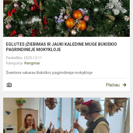
P
EGLUTĖS ĮŽIEBIMAS IR JAUKI KALĖDINĖ MUGĖ BUKIŠKIO
PAGRINDINĖJE MOKYKLOJE
Paskelbta: 2025-12-11
Kategorija:
Renginiai
Šventinis vakaras Bukiškio pagrindinėje mokykloje
Plačiau
Š
S
A
K
M