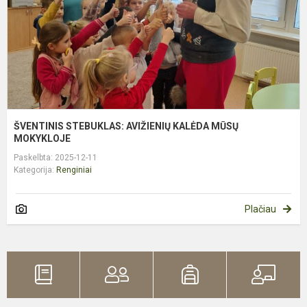
M
ŠVENTINIS STEBUKLAS: AVIŽIENIŲ KALĖDA MŪSŲ
MOKYKLOJE
Paskelbta: 2025-12-11
Kategorija:
Renginiai
Plačiau