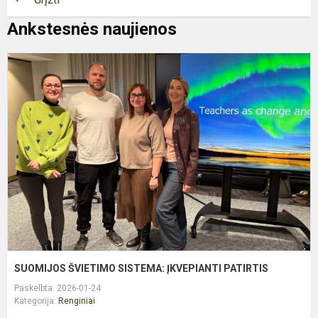
Ankstesnės naujienos
S
Š
S
Į
P
SUOMIJOS ŠVIETIMO SISTEMA: ĮKVEPIANTI PATIRTIS
Paskelbta: 2026-01-24
Kategorija:
Renginiai