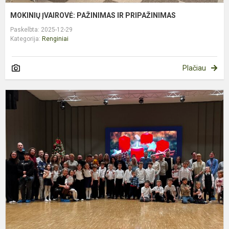
MOKINIŲ ĮVAIROVĖ: PAŽINIMAS IR PRIPAŽINIMAS
Paskelbta: 2025-12-29
Kategorija:
Renginiai
Plačiau
2
K
R