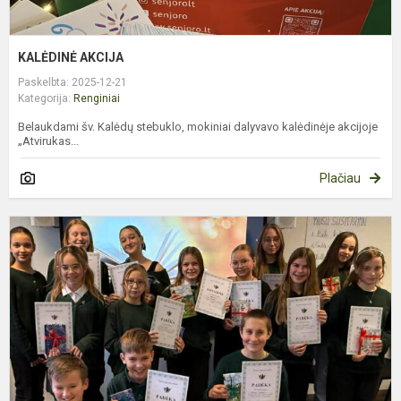
KALĖDINĖ AKCIJA
Paskelbta: 2025-12-21
Kategorija:
Renginiai
Belaukdami šv. Kalėdų stebuklo, mokiniai dalyvavo kalėdinėje akcijoje
„Atvirukas...
Plačiau
M
S
K
M
S
P