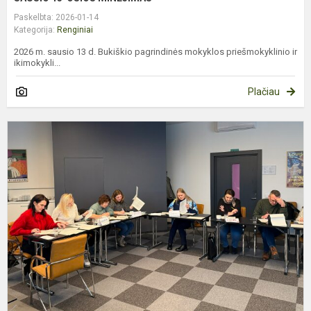
Paskelbta: 2026-01-14
Kategorija:
Renginiai
2026 m. sausio 13 d. Bukiškio pagrindinės mokyklos priešmokyklinio ir
ikimokykli...
Plačiau
M
Į
P
I
P