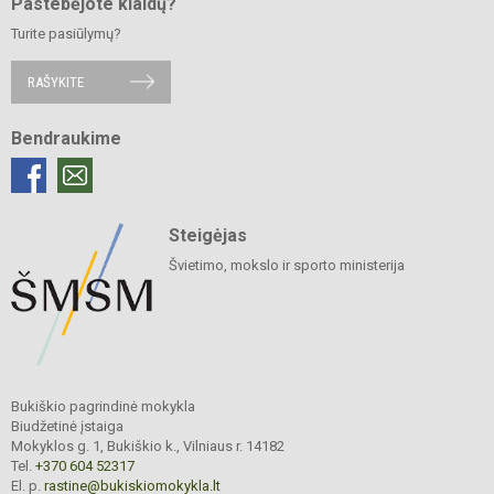
Pastebėjote klaidų?
Turite pasiūlymų?
RAŠYKITE
Bendraukime
Steigėjas
Švietimo, mokslo ir sporto ministerija
Bukiškio pagrindinė mokykla
Biudžetinė įstaiga
Mokyklos g. 1, Bukiškio k., Vilniaus r. 14182
Tel.
+370 604 52317
El. p.
rastine@bukiskiomokykla.lt