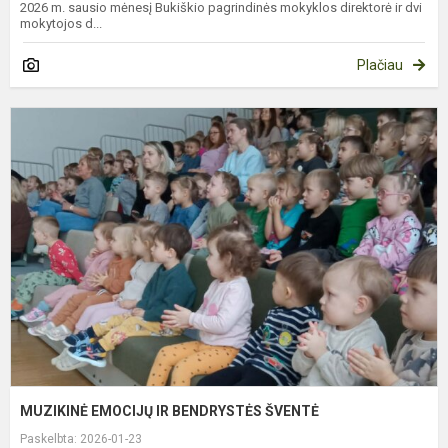
2026 m. sausio mėnesį Bukiškio pagrindinės mokyklos direktorė ir dvi
mokytojos d...
Plačiau
M
E
I
B
Š
MUZIKINĖ EMOCIJŲ IR BENDRYSTĖS ŠVENTĖ
Paskelbta: 2026-01-23