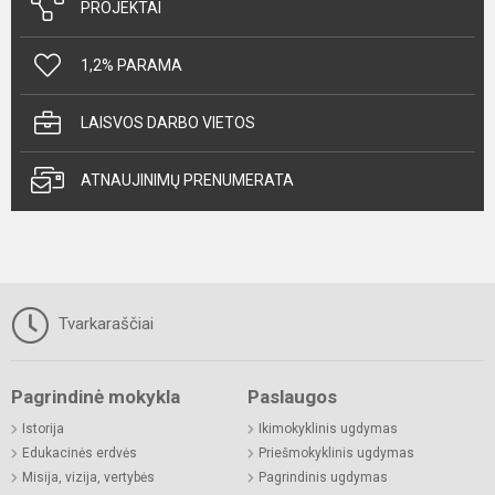
PROJEKTAI
1,2% PARAMA
LAISVOS DARBO VIETOS
ATNAUJINIMŲ PRENUMERATA
Tvarkaraščiai
Pagrindinė mokykla
Paslaugos
Istorija
Ikimokyklinis ugdymas
Edukacinės erdvės
Priešmokyklinis ugdymas
Misija, vizija, vertybės
Pagrindinis ugdymas