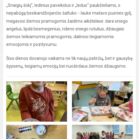
„Snaigių šokį“, ledinius paveikslus ir „ledus“ paukšteliams, o
nepabūgę besikandžiojančio šaltuko
lauke matavo pusnies gylį,
–
mėgavosi žiemos pramogomis žaidimo aikštelėse: darė sniego
angelus, lipdė besmegenius, rideno sniego rutulius, džiaugėsi
žiemos teikiamomis pramogomis, dalinosi teigiamomis
emocijomis ir pozityvumu.
Šios dienos dovanojo vaikams ne tik naujų patirčių, bet ir gausybę
šypsenų, teigiamų emocijų bei nuoširdaus žiemos džiaugsmo.