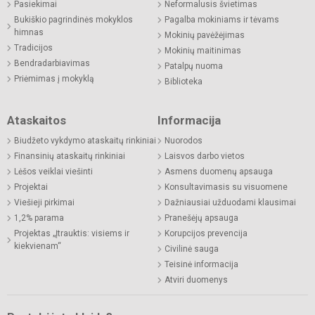
Pasiekimai
Neformalusis švietimas
Bukiškio pagrindinės mokyklos
Pagalba mokiniams ir tėvams
himnas
Mokinių pavėžėjimas
Tradicijos
Mokinių maitinimas
Bendradarbiavimas
Patalpų nuoma
Priėmimas į mokyklą
Biblioteka
Ataskaitos
Informacija
Biudžeto vykdymo ataskaitų rinkiniai
Nuorodos
Finansinių ataskaitų rinkiniai
Laisvos darbo vietos
Lėšos veiklai viešinti
Asmens duomenų apsauga
Projektai
Konsultavimasis su visuomene
Viešieji pirkimai
Dažniausiai užduodami klausimai
1,2% parama
Pranešėjų apsauga
Projektas „Įtrauktis: visiems ir
Korupcijos prevencija
kiekvienam“
Civilinė sauga
Teisinė informacija
Atviri duomenys