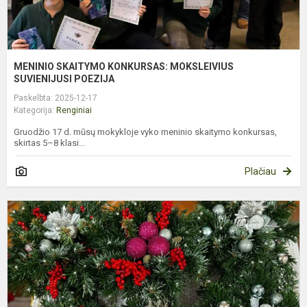
MENINIO SKAITYMO KONKURSAS: MOKSLEIVIUS
SUVIENIJUSI POEZIJA
Paskelbta: 2025-12-17
Kategorija:
Renginiai
Gruodžio 17 d. mūsų mokykloje vyko meninio skaitymo konkursas,
skirtas 5–8 klasi...
Plačiau
E
Į
I
J
K
M
B