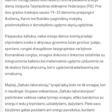
Kasmet trečiąjį sausio sekmadienį minima pasaulinė sniego
diena, inicijuota Tarptautinės slidinėjimo federacijos (FIS). Prie
šios gražios tradicijos sausio 19–23 dienomis prisijungė ir
Avižienių, Karvio bei Bukiškio pagrindinių mokyklų
priešmokyklinio ir ikimokyklinio ugdymo skyrių ugdytiniai.
Paspaudus šaltukui, vaikai sniego dienos šventę pradėjo
stiprindami sveiko ir aktyvaus gyvenimo būdo įpročius: judėjo,
sportavo, rungėsi draugiškose tarpgrupinėse varžybose.
Komandinės rungtys, smagios dvikovos ir linksmos estafetės su
integruotomis kalbinio bei matematinio ugdymo užduotimis ne
tik skatino fizinį aktyvumą, bet ir ugdė bendradarbiavimą bei
smalsumą.
Mažieji „Šaltuko laboratorijų“ tyrėjai laiką leido ne tik smagiai, bet
ir naudingai. Grupėse veikiančiose „Šaltuko laboratorijose“
pažintinėse veiklose vaikai tyrinėjo snaiges, atliko bandymus su
sniegu ir ledu jį tirpindami, užšaldydami, dažydami. Plėtė savo
kūrybines galias piešdami ant sniego paveikslus, kurdami