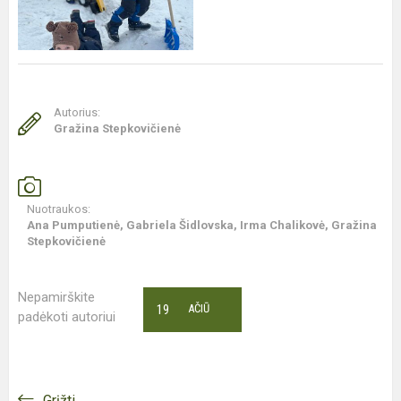
Autorius:
Gražina Stepkovičienė
Nuotraukos:
Ana Pumputienė, Gabriela Šidlovska, Irma Chalikovė, Gražina
Stepkovičienė
Nepamirškite
19
AČIŪ
padėkoti autoriui
Grįžti